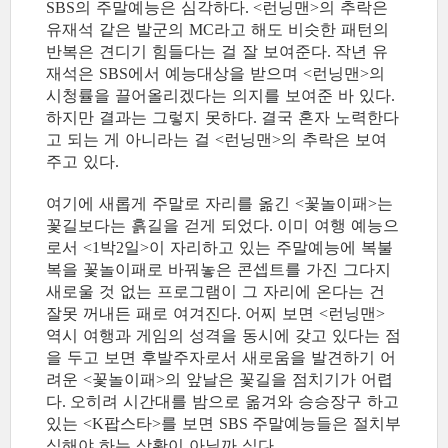
의 주말예능은 심각하다
런닝맨
의 추락은
SBS
. <
>
유재석 같은 발군의
라고 해도 비슷한 패턴의
MC
반복은 견디기 힘들다는 걸 잘 보여준다
작년 유
.
재석은
에서 예능대상을 받으며
런닝맨
의
SBS
<
>
시청률을 끌어올리겠다는 의지를 보여준 바 있다
.
하지만 결과는 그렇지 못하다
결국 혼자 노력한다
.
고 되는 게 아니라는 걸
런닝맨
의 추락은 보여
<
>
주고 있다
.
여기에 새롭게 주말로 자리를 옮긴
꽃놀이패
는
<
>
꽃길보다는 흙길을 걷게 되었다
이미 여행 예능으
.
로서
박
일
이 자리하고 있는 주말예능에 복불
<1
2
>
복을 꽃놀이패로 바꿔놓은 콘셉트를 가진 그다지
새로울 것 없는 프로그램이 그 자리에 온다는 건
잘못 꺼내든 패로 여겨진다
어찌 보면
런닝맨
.
<
>
역시 여행과 게임의 성격을 동시에 갖고 있다는 점
을 두고 보면 후발주자로서 새로움을 발견하기 어
려운
꽃놀이패
의 앞날은 꽃길을 점치기가 어렵
<
>
다
오히려 시간대를 밤으로 옮겨와 승승장구 하고
.
있는
팝스타
를 보면
주말예능들은 절치부
<K
>
SBS
심해야 하는 상황이 아닐까 싶다
.