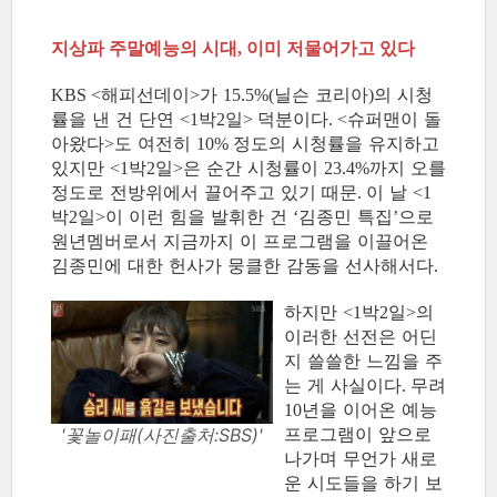
지상파 주말예능의 시대
이미 저물어가고 있다
,
해피선데이
가
닐슨 코리아
의 시청
KBS <
>
15.5%(
)
률을 낸 건 단연
박
일
덕분이다
슈퍼맨이 돌
<1
2
>
. <
아왔다
도 여전히
정도의 시청률을 유지하고
>
10%
있지만
박
일
은 순간 시청률이
까지 오를
<1
2
>
23.4%
정도로 전방위에서 끌어주고 있기 때문
이 날
.
<1
박
일
이 이런 힘을 발휘한 건
김종민 특집
으로
2
>
‘
’
원년멤버로서 지금까지 이 프로그램을 이끌어온
김종민에 대한 헌사가 뭉클한 감동을 선사해서다
.
하지만
박
일
의
<1
2
>
이러한 선전은 어딘
지 쓸쓸한 느낌을 주
는 게 사실이다
무려
.
년을 이어온 예능
10
프로그램이 앞으로
'꽃놀이패(사진출처:SBS)'
나가며 무언가 새로
운 시도들을 하기 보