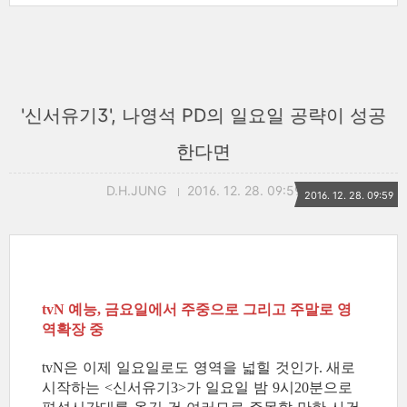
'신서유기3', 나영석 PD의 일요일 공략이 성공
한다면
D.H.JUNG
2016. 12. 28. 09:59
2016. 12. 28. 09:59
예능
금요일에서 주중으로 그리고 주말로 영
tvN
,
역확장 중
은 이제 일요일로도 영역을 넓힐 것인가
새로
tvN
.
시작하는
신서유기
가 일요일 밤
시
분으로
<
3>
9
20