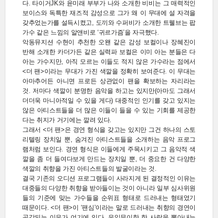
다. 타이거JK와 윤미래 부부가 나와 소개한 비비는 그 매력적인
보이스와 독특한 재즈적 감성으로 그가 왜 이 무대에 설 자격을
갖추었는가를 설득시켰고, 도끼와 수퍼비가 소개한 트웰브는 팝
가수 같은 느낌의 알앤비로 ‘귀르가즘’을 자극했다.
악동뮤지션 수현이 추천한 오왠 같은 감성 보컬이나 장혜진이
반해 소개한 카더가든 같은 실력파 보컬은 이미 아는 분들은 다
아는 가수지만, 아직 모르는 이들도 적지 않은 가수라는 점에서
<더 팬>이라는 무대가 가진 색깔을 정확히 보여준다. 이 무대는
아마추어든 아니면 프로든 상관없이 팬을 확보하는 자리라는
것. 저마다 색깔이 분명한 음악을 하고는 있지만(아마도 그래서
더더욱 마니아적일 수 있을 게다) 대중적인 인기를 갖고 있지는
않은 아티스트들을 더 많은 이들이 들을 수 있는 기회를 제공한
다는 취지가 거기에는 깔려 있다.
그래서 <더 팬>은 경연 형식을 갖고는 있지만 그건 하나의 스토
리텔링 장치일 뿐, 숨겨진 아티스트들을 소개하는 음악 프로그
램처럼 보인다. 경연 형식은 이들에게 주목시키고 그 음악적 색
깔을 좀 더 들여다보게 만드는 장치일 뿐, 더 중요한 건 다양한
색깔의 취향을 가진 아티스트들의 발굴이라는 것.
결국 기존의 오디션 프로그램들이 사라지게 된 결정적인 이유는
대중들의 다양한 취향을 받아들이는 것이 아니라 일부 심사위원
들의 기준에 맞는 가수들을 순위표 형태로 드러내는 형태였기
때문이다. <더 팬>이 ‘팬심’이라는 말로 드러내는 취향의 경연이
공감되는 이유가 여기에 있다. 유일무이한 한 사람을 뽑아내는