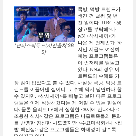
쿡방
먹방 트렌드가
,
생긴 건 벌써 몇 년
전 일이다
냉
. JTBC <
장고를 부탁해
나
>
삼시세끼
가
tvN <
>
나온 게 언제인가
하
.
'판타스틱듀오(사진출처:SB
지만 지금도 여전히
S)'
예능 프로그램들은
이 언저리를 맴돌고
있다
의 경우 이
. tvN
트렌드의 수혜를 가
장 많이 입었다고 볼 수 있다
사실상 쿡방
먹방 트
.
,
렌드를 이끌어낸 셈이니 그 수혜 역시 당연하다 할
수 있지만
삼시세끼
를 빼놓고 보면 다른 프로그
, <
>
램들은 이제 식상해졌다는 게 어쩔 수 없는 현실이
다
물론 올리브
에서 실험한
시에 만나
나
.
TV
<8
>
<
조용한 식사
같은 프로그램은 나홀로족들의 문화
>
를 반영한 참신한 시도였지만
수요미식회
나
집
<
>
<
밥 백선생
같은 프로그램들은 화제성이 갈수록
>