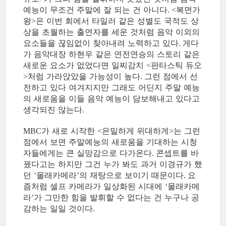
예능이 무조건 주말에 잘 되는 건 아니다
복면가
. <
왕
은 이번 회에서 타일러 같은 성별도 국적도 상
>
상을 초월하는 출연자를 세운 것처럼 음악 이외의
요소들을 끊임없이 찾아내려 노력하고 있다
게다
.
가 음악대장 하현우 같은 연전연승의 스토리 같은
새로운 요소가 없었다면 일찌감치
판타스틱 듀오
<
처럼 가라앉았을 가능성이 높다
그런 점에서 선
>
.
전하고 있다 여겨지지만 그래도 어딘지 주말 예능
의 새로움을 이들 음악 예능이 담보해내고 있다고
생각되진 않는다
.
가 새로 시작한
은밀하게 위대하게
는 그런
MBC
<
>
점에서 보면 주말예능의 새로움을 기대하는 시청
자들에게는 큰 실망감으로 다가온다
콘셉트를 바
.
꿨다고는 하지만 그건 누가 봐도 과거 이경규가 했
던
몰래카메라
의 재탕으로 보이기 때문이다
요
‘
’
.
즘처럼 셀프 카메라가 일상화된 시대에
몰래카메
‘
라
가 그만한 힘을 발휘할 수 없다는 건 누구나 공
’
감하는 일일 것이다
.