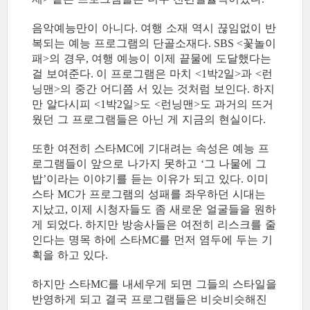
음악예능만이 아니다
여행 소재 역시 끊임없이 반
.
복되는 예능 프로그램의 단골소재다
꽃놀이
. SBS <
패
의 경우
여행 예능이 이제 끝물에 도달했다는
>
,
걸 보여준다
이 프로그램은 마치
박
일
과
런
.
<1
2
>
<
닝맨
의 중간 어디쯤 서 있는 것처럼 보인다
하지
>
.
만 알다시피
박
일
도
런닝맨
도 과거의 뜨거
<1
2
>
<
>
웠던 그 프로그램들은 아닌 게 지금의 현실이다
.
또한 여전히 스타
에 기대려는 속성은 예능 프
MC
로그램들이 앞으로 나가지 못하고
그 나물에 그
‘
밥
이라는 이야기를 듣는 이유가 되고 있다
이미
’
.
스타
가 프로그램의 성패를 좌우하던 시대는
MC
지났고
이제 시청자들도 좀 새로운 얼굴들을 원하
,
게 되었다
하지만 방송사들은 여전히 리스크를 줄
.
인다는 명목 하에 스타
를 먼저 염두에 두는 기
MC
획을 하고 있다
.
하지만 스타
를 내세우게 되면 그들의 스타일을
MC
반영하게 되고 결국 프로그램들은 비슷비슷해진