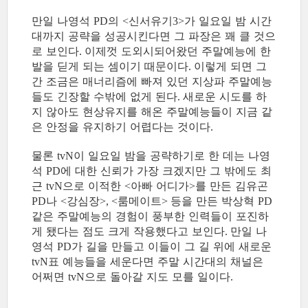
만일 나영석
의
신서유기
가 일요일 밤 시간
PD
<
3>
대까지 공략을 성공시킨다면 그 파장은 꽤 클 것으
로 보인다
이제껏 도외시되어왔던 주말예능에 한
.
발을 딛게 되는 셈이기 때문이다
이렇게 되면 그
.
간 조금은 매너리즘에 빠져 있던 지상파 주말예능
들도 긴장할 수밖에 없게 된다
새로운 시도를 하
.
지 않아도 현상유지를 해온 주말예능들이 지금 같
은 안정을 유지하기 어렵다는 것이다
.
물론
이 일요일 밤을 공략하기로 한 데는 나영
tvN
석
에 대한 신뢰가 가장 크겠지만 그 밖에도 최
PD
근
으로 이적한
아빠 어디가
를 만든 김유곤
tvN
<
>
나
강심장
룸메이트
등을 만든 박상혁
PD
<
>, <
>
PD
같은 주말예능의 경험이 풍부한 인력들이 포진하
게 됐다는 점도 크게 작용했다고 보인다
만일 나
.
영석
가 길을 만들고 이들이 그 길 위에 새로운
PD
표 예능들을 세운다면 주말 시간대의 채널은
tvN
어쩌면
으로 돌아갈 지도 모를 일이다
tvN
.