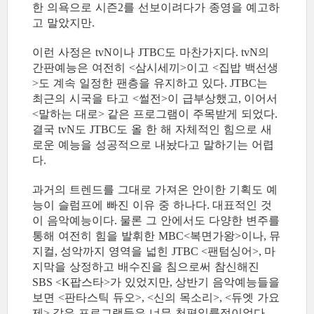
한 의욕으로 시즌
를 선보이려다가 종영을 예고하
2
고 말았지만
.
이런 사정은
이나
도 마찬가지다
의
tvN
JTBC
. tvN
간판예능은 여전히
삼시세끼
이고
집밥 백선생
<
>
<
도 계속 일정한 팬층을 유지하고 있다
는
>
. JTBC
최근의 시국을 타고
썰전
이 급부상했고
이어서
<
>
,
말하는 대로
같은 프로그램이 주목받게 되었다
<
>
.
결국
도
도 올 한 해 자체적인 힘으로 새
tvN
JTBC
로운 예능을 성공적으로 내놨다고 말하기는 어렵
다
.
과거의 트렌드를 그대로 가져온 안이한 기획도 예
능이 슬럼프에 빠진 이유 중 하나다
대표적인 것
.
이 음악예능이다
물론 그 안에서도 다양한 변주를
.
통해 여전히 힘을 발휘한
복면가왕
이나
뮤
MBC<
>
,
지컬
성악까지 영역을 넓힌
팬텀싱어
마
,
JTBC <
>,
지막을 상정하고 배수진을 침으로써 참신해진
팝스타
가 있었지만
상반기 음악예능들을
SBS <K
>
,
보면
판타스틱 듀오
신의 목소리
듀엣 가요
<
>, <
>, <
제
같은 프로그램들은 너무 천편일률적이었다
>
.