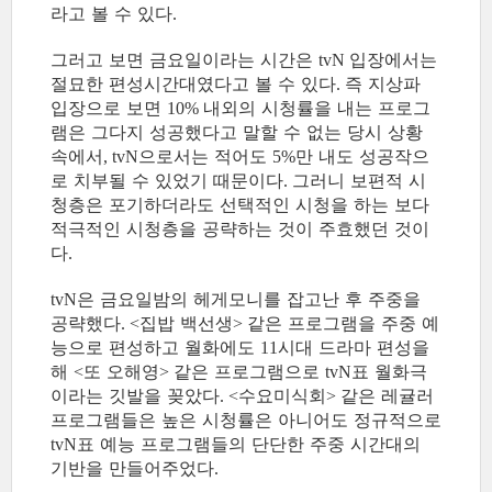
라고 볼 수 있다
.
그러고 보면 금요일이라는 시간은
입장에서는
tvN
절묘한 편성시간대였다고 볼 수 있다
즉 지상파
.
입장으로 보면
내외의 시청률을 내는 프로그
10%
램은 그다지 성공했다고 말할 수 없는 당시 상황
속에서
으로서는 적어도
만 내도 성공작으
, tvN
5%
로 치부될 수 있었기 때문이다
그러니 보편적 시
.
청층은 포기하더라도 선택적인 시청을 하는 보다
적극적인 시청층을 공략하는 것이 주효했던 것이
다
.
은 금요일밤의 헤게모니를 잡고난 후 주중을
tvN
공략했다
집밥 백선생
같은 프로그램을 주중 예
. <
>
능으로 편성하고 월화에도
시대 드라마 편성을
11
해
또 오해영
같은 프로그램으로
표 월화극
<
>
tvN
이라는 깃발을 꽂았다
수요미식회
같은 레귤러
. <
>
프로그램들은 높은 시청률은 아니어도 정규적으로
표 예능 프로그램들의 단단한 주중 시간대의
tvN
기반을 만들어주었다
.