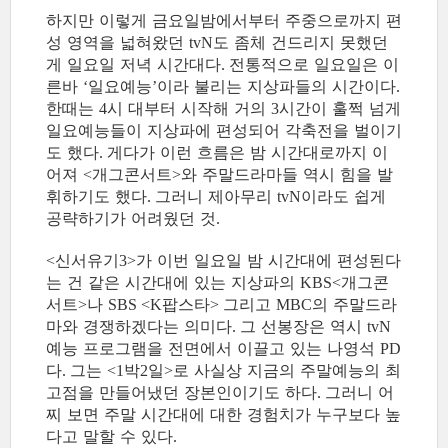
하지만 이렇게 금요일밤에서부터 주중으로까지 편
성 영역을 넓혀왔던
도 좀체 건드리지 못했던
tvN
게 일요일 저녁 시간대다
전통적으로 일요일은 이
.
른바
일요예능
이라 불리는 지상파들의 시간이다
‘
’
.
한때는
시 대부터 시작해 거의
시간이 훌쩍 넘게
4
3
일요예능들이 지상파에 편성되어 각축전을 벌이기
도 했다
게다가 이런 흐름은 밤 시간대로까지 이
.
어져
개그콘서트
와 주말드라마들 역시 힘을 발
<
>
휘하기도 했다
그러니 제아무리
이라도 쉽게
.
tvN
공략하기가 어려웠던 것
.
신서유기
가 이번 일요일 밤 시간대에 편성된다
<
3>
는 건 같은 시간대에 있는 지상파의
개그콘
KBS<
서트
나
팝스타
그리고
의 주말드라
>
SBS <K
>
MBC
마와 경쟁하겠다는 의미다
그 선봉장은 역시
.
tvN
예능 프로그램을 전면에서 이끌고 있는 나영석
PD
다
그는
박
일
로 사실상 지금의 주말예능의 최
.
<1
2
>
고점을 만들어냈던 장본인이기도 하다
그러니 어
.
찌 보면 주말 시간대에 대한 경험치가 누구보다 높
다고 말할 수 있다
.