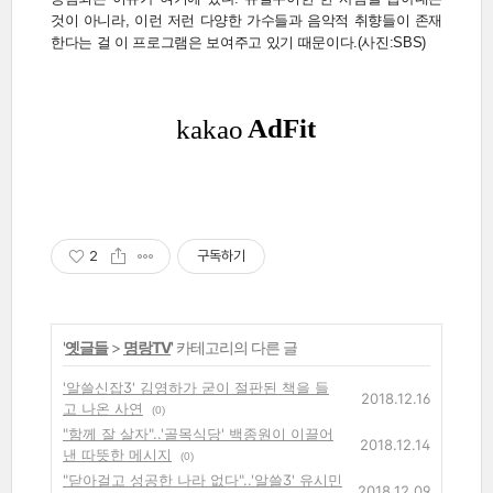
것이 아니라, 이런 저런 다양한 가수들과 음악적 취향들이 존재
한다는 걸 이 프로그램은 보여주고 있기 때문이다.(사진:SBS)
2
구독하기
'
옛글들
>
명랑TV
' 카테고리의 다른 글
'알쓸신잡3' 김영하가 굳이 절판된 책을 들
2018.12.16
고 나온 사연
(0)
"함께 잘 살자"..'골목식당' 백종원이 이끌어
2018.12.14
낸 따뜻한 메시지
(0)
"닫아걸고 성공한 나라 없다"..'알쓸3' 유시민
2018.12.09