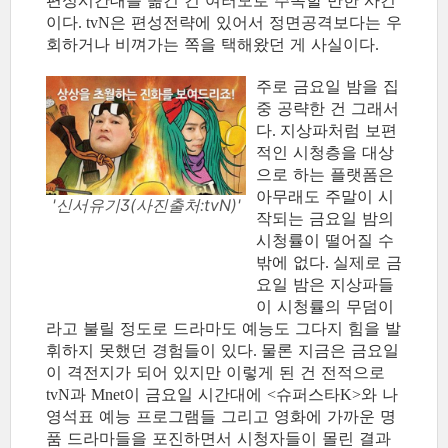
편성시간대를 옮긴 건 여러모로 주목할 만한 사건
이다
은 편성전략에 있어서 정면공격보다는 우
. tvN
회하거나 비껴가는 쪽을 택해왔던 게 사실이다
.
주로 금요일 밤을 집
중 공략한 건 그래서
다
지상파처럼 보편
.
적인 시청층을 대상
으로 하는 플랫폼은
아무래도 주말이 시
'신서유기3(사진출처:tvN)'
작되는 금요일 밤의
시청률이 떨어질 수
밖에 없다
실제로 금
.
요일 밤은 지상파들
이 시청률의 무덤이
라고 불릴 정도로 드라마도 예능도 그다지 힘을 발
휘하지 못했던 경험들이 있다
물론 지금은 금요일
.
이 격전지가 되어 있지만 이렇게 된 건 전적으로
과
이 금요일 시간대에
슈퍼스타
와 나
tvN
Mnet
<
K>
영석표 예능 프로그램들 그리고 영화에 가까운 명
품 드라마들을 포진하면서 시청자들이 몰린 결과