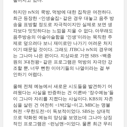
떨어지고 있다
.
하지만
의 쿡방
먹방에 대한 집착은 여전하다
tvN
,
.
최근 등장한
인생술집
같은 경우 대놓고 음주 방
<
>
송을 표방할 정도로 자극적이지만 실제로 보면 생
각보다 밋밋하다는 느낌을 지울 수 없다
아무래도
.
음주방송의 아슬아슬함을
인생
이라는 묵직한 주
‘
’
제로 덮으려다 보니 재미로만 나가기 어려운 처지
이기 때문일 것이다
그래도
나
의 경우에
.
JTBC
tvN
는 그나마 나은 편이다
지상파로 가면
백종
.
SBS <
원의
대천왕
같은 프로그램은 먹방의 자극만 강
3
>
조할 뿐
너무 뻔한 이야기들의 나열이라는 걸 부
,
인하기 어렵다
.
올해 전체 예능에서 새로운 시도들을 발견하기 어
려웠다는 사실을 반증하는 건 이른바
장수예능
들
‘
’
이 그나마 자리를 지켰다는 사실이다
의 자존
. KBS
심을 살린 건 여전히
박
일
이고
는 명불
<1
2
>
, MBC
허전
무한도전
이 독보적이었다
는 상대적
<
>
. SBS
으로 약화된 예능의 양상을 보였는데 그나마 상징
적인 프로그램은
런닝맨
이었다
물론 최근 무리
<
>
.