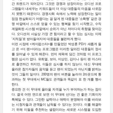
간 트렌드가 되어갔다. 그것은 경쟁과 성장이라는 오디션 프로
그램들이 내세우는 키워드들이 더 이상 대중들의 마음을 사로잡
지 못했기 때문이다. 경쟁사회 속에서 노력해 성장한다는 일이
점점 현실화되기 어렵다는 걸 알게 된 대중들은 ‘소확행’ 같은 경
쟁 바깥에서 스스로 얻을 수 있는 행복을 찾기 시작했고, 수직
계열화된 시스템 바깥에서 순위가 아닌 저마다의 취향을 찾아갔
다. 오디션의 사실상 가장 큰 힘이라고 할 수 있는 심사는 이제
‘지적질’로 받아들여지며 대중들을 불편하게 했다.
이런 시점에 <케이팝스타>를 만들었던 박성훈 PD가 새롭게 들
고 온 <더 팬>이라는 프로그램은 이러한 달라진 대중들의 정서
를 읽어낼 수 있게 해준다. 먼저 제목에 담긴 것처럼 이 프로그
램은 심사가 없다. 유희열, 보아, 이상민, 김이나 등이 팬 마스터
로 출연하긴 하지만, 이들은 심사를 하지 않는다. 대신 무대에
올라온 참가자들의 음악을 듣고 팬이 되었는지 아닌지를 밝히는
것이 그들의 일이다. 200명의 팬이 버튼을 눌러야 2라운드에 통
과하는 첫 무대에서 MC들도 관객들과 똑같이 표 한 개를 행사
한다.
중요한 건 이 무대에 올라올 자격을 누가 부여하는가 하는 점이
다. 결국 어떤 면으로 보면 이 무대에 선다는 건 좋은 기회이자
특혜일 수 있다. 그만한 실력이나 매력이 분명해야 이를 바라보
는 시청자들과 관객들이 납득될 수 있다는 것이다. 이를 해결하
기 위해 이들을 추천하는 셀럽이라는 새로운 시스템을 도입한