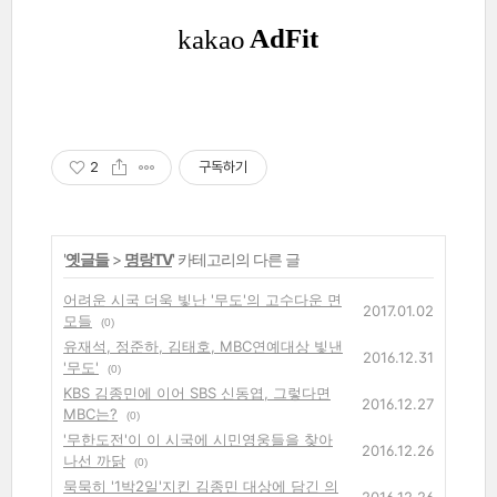
2
구독하기
'
옛글들
>
명랑TV
' 카테고리의 다른 글
어려운 시국 더욱 빛난 '무도'의 고수다운 면
2017.01.02
모들
(0)
유재석, 정준하, 김태호, MBC연예대상 빛낸
2016.12.31
'무도'
(0)
KBS 김종민에 이어 SBS 신동엽, 그렇다면
2016.12.27
MBC는?
(0)
'무한도전'이 이 시국에 시민영웅들을 찾아
2016.12.26
나선 까닭
(0)
묵묵히 '1박2일'지킨 김종민 대상에 담긴 의