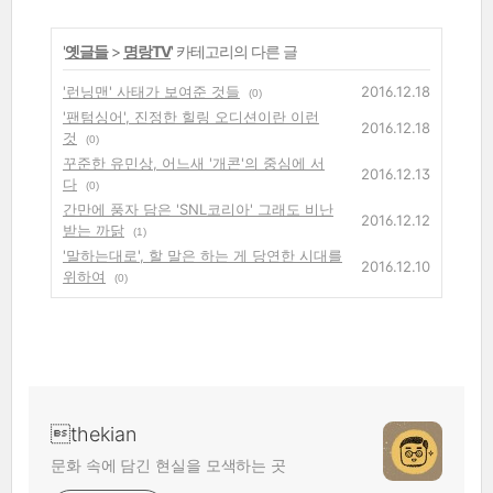
'
옛글들
>
명랑TV
' 카테고리의 다른 글
'런닝맨' 사태가 보여준 것들
2016.12.18
(0)
'팬텀싱어', 진정한 힐링 오디션이란 이런
2016.12.18
것
(0)
꾸준한 유민상, 어느새 '개콘'의 중심에 서
2016.12.13
다
(0)
간만에 풍자 담은 'SNL코리아' 그래도 비난
2016.12.12
받는 까닭
(1)
'말하는대로', 할 말은 하는 게 당연한 시대를
2016.12.10
위하여
(0)
thekian
문화 속에 담긴 현실을 모색하는 곳