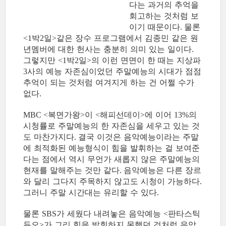
다는 과거의 추억을
회고하는 것처럼 보
이기 때문이다
물론
.
박
일
같은 장수 프로그램에서 김종민 같은 원
<1
2
>
년멤버에 대한 헌사는 충분히 의미 있는 일이다
.
그렇지만
박
일
의 이런 면면이 한 때는 지상파
<1
2
>
사의 예능 자존심이었던 주말예능의 시대가 점점
3
추억이 되는 것처럼 여겨지게 하는 건 어쩔 수가
없다
.
복면가왕
이
해피선데이
에 이어
의
MBC <
>
<
>
13%
시청률로 주말예능의 한 자존심을 세우고 있는 것
도 마찬가지다
결국 이것은 음악예능이라는 주말
.
에 최적화된 예능형식이 힘을 발휘하는 걸 보여준
다는 점에서 역시 무언가 새롭지 않은 주말예능의
현재를 말해주는 것만 같다
음악예능은 다른 장르
.
와 달리 그다지 주목하지 않고도 시청이 가능하다
.
그러니 주말 시간대는 유리할 수 있다
.
물론
가 세웠다 내려놓은 음악예능
판타스틱
SBS
<
듀오
가 그리 힘을 발휘하지 못했던 것처럼 음악
>