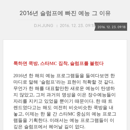
2016년 슬럼프에 빠진 예능 그 이유
D.H.JUNG
2016. 12. 23. 09:18
2016. 12. 23. 09:18
툭하면 쿡방
스타
집착
슬럼프를 불렀다
,
MC
,
년 한 해의 예능 프로그램들을 들여다보면 한
2016
마디로 말해
슬럼프
라는 표현이 적확할 것 같다
‘
’
.
무언가 한 해를 대표할만한 새로운 예능이 탄생하
지 않았고
그저 과거의 명성을 이은 장수예능들이
,
자리를 지키고 있었을 뿐이기 때문이다
한 때 트
.
렌드였다고는 해도 여전히 비슷비슷한 쿡방을 내
놓고
이제는 한 물 간 스타
중심의 예능 프로그
,
MC
램들을 기획한다
이래서는 예능 프로그램들이 이
.
깊은 슬럼프에서 헤어날 길이 없다
.