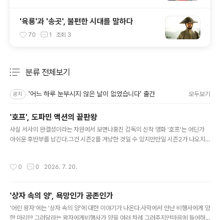
'육룡'과 '송곳', 불편한 시대를 말하다
70
1
조회
3
분류 전체보기
주요 글 목록
'어느 하루 눈부시지 않은 날이 없었습니다' 출간
모두보기
공지
'호프', 도파민 액션의 끝판왕
글 내용
사실 서사의 완결성이라는 차원에서 보면나홍진 감독의 신작 영화 '호프'는 어딘가
아쉬운 후반부를 남긴다.그건 시즌2를 겨냥한 것일 수 있지만만일 시즌2가 나오지
않는다면 그 엔딩이 이 '미친 영화'를 괴작으로 만들어버릴 수도 있다. 영화가 공개되
기 전부터이창동 감독은 GV를 통해 이 작품을 '미친 영화'라고 했다.'미친 영화'라는
작성시간
0
0
2026. 7. 20.
표현은 두 가지 의미로도 들린다.미쳤다는 뜻이 진짜 미쳤다는 걸 의미하는 것일 수
도 있으면서동시에 너무나 재밌다는 걸 의미하는 것일 수도 있으니 말이다. 그런 점
에서 그 표현은 역시 소설가 출신 감독 답게 적확하다 여겨진다.'호프'는 미친 영화다.
'상자 속의 양', 욕망인가 공존인가
이 말도 안되는 실험을 엄청난 제작비를 들여서 끝까지 밀어부쳤다는 점에서 미쳤고
글 내용
그 실험의 엔딩을 이토록 괴작에 가깝게 끝내버렸다는 ..
'어린 왕자'에는 '상자 속의 양'에 대한 이야기가 나온다.사막에서 만난 비행사에게 양
한 마리만 그려달라는 왕자에게비행사가 양을 여러 차례 그려주지만마음에 들어하