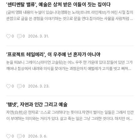
'센티멘탈 밸류', 예술은 상처 받은 이들이 짓는 집이다
들의 왕따를 당하기도 했지만둘이여서 그걸 이겨낼 수 있었다. 하지만 청춘의 첫사랑
글 내용
이 대부분 그러하듯이스스로 자신의 자리를 만들고 지키기 어..
(글에 영화 내용의 누설이 있습니다)영화는 노라(르나트 라인제브)가 어린 시절 집의
관점으로 글을 쓴 경험을 이야기하는 것으로 문을 연다.집이라는 사물을 사람처럼 인
격화해 그 관점으로 볼 줄 안다는 건노라가 훗날 거대한 극장에서 연기를 하는 배우
로 성장한 그 재능을 슬쩍 보여준다.하지만 극장에서 무대에 서기 전 노라는 극도의
작성시간
0
0
2026. 3. 31.
무대 공포증을 보여준다.작은 것에도 신경이 쓰이고 무대에 서서 도저히 연기를 할
수 없을 것 같은 모습이다.그런데 막상 무대에 나가면 노라는 좌중을 압도하는 연기
를 선보인다.그 연기 속에서 노라는 자신 속에 가득해 보이는 분노의 감정들을 마구
'프로젝트 헤일메리', 이 우주에 넌 혼자가 아니야
터트린다.아마도 그건 현실에서는 꺼내놓을 수 없는 감정들이었을 게다. 그 분노의
글 내용
근원은 어린 시절 자신과 동생 아그네스를 버리고 떠난아버지 구..
눈을 떠보니 그레이스(라이언 고슬링)는 어느 우주 한 가운데 있다.잠들어 있던 그가
깨어나 침상에서 내려와 의식을 찾아가는 과정은마치 애벌레가 고치를 벗고 빠져나
오는 한 생명의 탄생을 보는 것만 같다.는 지구 종말의 위기를 극복하기 위해확률은
낮지만 단 한 번의 기회에 희망을 걸고 우주로 보내진 중학교 교사 그레이스의 이야
작성시간
0
0
2026. 3. 23.
기를 다루고 있지만그 시작은 우주에 홀로 남겨져 외로운 한 존재로부터 문을 연다.
그는 혼자다. 그리고 외롭다.그건 아마 어마어마한 우주 속에 지구라는 별이 갖는 느
낌과도 다르지 않다. 하지만 그는 그 외로움의 극단에서 진짜 희망이 어디서 피어날
'햄넷', 자연과 인간 그리고 예술
수 있는가를 눈도 코도 입도 없이 바위에 거미 같은 다리가 달린 외계인과의 만남을
글 내용
통해 보여준다. 첫 만남은 공포지만, 그것은 상대가 보여..
자연(自然)은 한자로 '스스로 그러하다'는 뜻이다.자연이 벌이는 일들은 그래서 인간
이 부여하는 의미와는 거리가 있다. 살고 죽는 일은 그냥 그러한 것이다. 하지만 어찌
사람이 자연처럼 '그냥 그러하다'고 살고 죽는 일을 받아들일 수 있는가.클로이 자오
감독의 영화 '햄넷'은 그런 점에서 자연과 인간 사이에 놓여진 어찌할 수 없는 거리가
작성시간
0
0
2026. 3. 6.
만들어내는 비극을 그리면서예술이 그 비극을 어떻게 승화해 그 사이의 거리를 좁혀