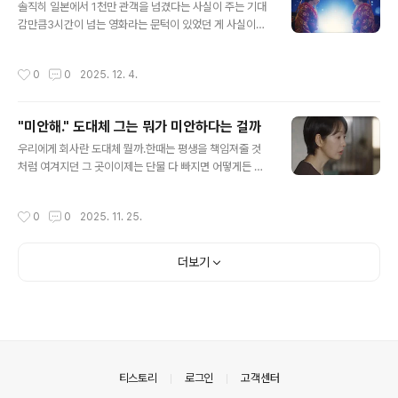
갔을 게다.하지만 은 그 포인트가 그냥 나온 게 아니라김연경 감..
솔직히 일본에서 1천만 관객을 넘겼다는 사실이 주는 기대
감만큼3시간이 넘는 영화라는 문턱이 있었던 게 사실이다.
하지만 이상일 감독의 '국보'는 그 문턱을 간단히 넘겨 버리
고 오롯이 기대감을 꽉 채워주는 것으로 3시간이 전혀 아
작성시간
0
0
2025. 12. 4.
깝지 않은 예술의 세계를 보여줬다. 가부키라는 일본의 전
통문화가 낯설지 않다면 거짓말일 게다. 아마도 한국의 관
객들, 어쩌면 일본 관객들조차 이 영화를 통해 가부키를 좀
"미안해." 도대체 그는 뭐가 미안하다는 걸까
더 가까이서 봤을 지도 모른다. 이러한 낯설음에도 불구하
글 내용
고 이 영화는 지루할 틈 없이 관객들을 빨아들인다.그 이유
우리에게 회사란 도대체 뭘까.한때는 평생을 책임져줄 것
는 가부키 자체보다 하나의 예술을 최고의 경지까지 끌어
처럼 여겨지던 그 곳이이제는 단물 다 빠지면 어떻게든 뱉
올리기 위해경쟁하면서 서로를 돕기도 하는 두 예인의 삶
어내는 그런 곳이 됐다. 그 공포감을 의 한 장면은 회사 퇴
을 드라마틱하게 다루고 있어서다. 흥미로운 건 두 예인을
직 후 변변찮게 살아가는 맏형의 대사 한 마디로 표현한 바
작성시간
0
0
2025. 11. 25.
통해 이 작품이 보여주는 '내부인'과 ..
있다."회사에서 잘리는 순간 너 바로 나 된다." 에서 어떻게
든 버텨내려 안간힘을 썼지만 제 손으로 스무 명을 잘라내
라는 회사의 요구에끝내 사표를 던지고 나온 김부장이 집
더보기
에 온 장면은 너무 리얼해서 가슴을 후벼판다. 멍하니 정신
이 나간 듯한 표정의 김부장에게서뭔가 이상함을 감지한
아내는 번뜩 남편이 드디어 회사를 그만뒀다는 사실을 직
감한다. 처음에는 설거지 하던 손을 떨더니 이내 표정을 바
꿔 짐짓 남편을 향해 다가가 물을 튕기며 장난을 친다.“어
이. 어이 백수. 김백수씨? 와이프는..
의안내
티스토리
로그인
고객센터