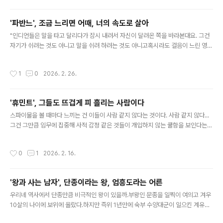
줄 수 있는가를 그린 작품으로 다가온다. '햄넷'은 11살의 나이에 사망한 윌리엄 셰익
스피어의 아들이다.이 영화의 공동 각본가이자 동명의 소설을 쓴 매기 오파렐은11살
'파반느', 조금 느리면 어때, 너의 속도로 살아
에 사망한 셰익스피어의 아들 햄넷이라는 역사적 사실과'햄릿'이라는 걸작의 탄생 사
글 내용
이의 빈틈을 상상력으로 채워 넣었다. 매기 오파렐..
"인디언들은 말을 타고 달리다가 잠시 내려서 자신이 달려온 쪽을 바라본대요. 그건
자기가 쉬려는 것도 아니고 말을 쉬려 하려는 것도 아니고혹시라도 걸음이 느린 영혼
이 따라오지 못할까 봐기다려주는 배려였대요. 그리고 영혼이 곁에 왔다 싶으면 다시
달리기를 시작했대요."나 이렇게 살아도 괜찮을까 싶다는 경록(문상민)의 고민에미
작성시간
1
0
2026. 2. 26.
정(고아성)은 의외의 인디언 이야기를 해준다. 그러면서 말한다. "세상의 속도에 맞
추지 말고 나의 속도로 살아가면 좋을 거 같아요."넷플릭스 오리지널 영화 는 바로 이
속도에 대한 영화다. 세상의 속도와 나의 속도. 세상이 맞다고 주장하는 삶과 나의 삶.
'휴민트', 그들도 뜨겁게 피 흘리는 사람이다
모든 이들이 가는 길과 내가 가고 싶은 길.세상의 잣대와 나의 가치관...이런 것들을
글 내용
이 영화는 대결시킨다. 경록과 미정 그리고 이들 ..
스파이물을 볼 때마다 느끼는 건 이들이 사람 같지 않다는 것이다. 사람 같지 않다...
그건 그만큼 임무에 집중해 사적 감정 같은 것들이 개입하지 않는 쿨함을 보인다는
의미이면서임무 도중 죽어도 그 정체나 존재 자체가 지워지기도 하는 쓸쓸함이 느껴
진다는 의미이기도 하다. 하지만 임무를 띠고 정보를 파내는 일을 하는 그들도 사람
작성시간
0
1
2026. 2. 16.
이다. 총에 맞으면 뜨거운 피를 흘리고, 사랑하는 사람이 떠나면 마음 아파하는 사람.
류승완 감독의 영화 는 바로 이 쿨함과 쓸쓸함이 교차하는 세계를 그렸다.휴먼과 인
텔리전스를 합성해 만든 라는 제목 자체가 그렇다.정보원으로 일하는 이들이지만 그
'왕과 사는 남자', 단종이라는 왕, 엄흥도라는 어른
들 역시 사람이라는 의미가 담겼다. 블라디보스톡을 배경으로 북한 식당 종업원 채선
글 내용
화(신세경)를 정보원으로 세워국정원 조과장(조인성)은 국제 인신..
우리네 역사에서 단종만큼 비극적인 왕이 있을까.부왕인 문종을 일찍이 여의고 겨우
10살의 나이에 보위에 올랐다.하지만 즉위 1년만에 숙부 수양대군이 일으킨 계유정
난으로 왕위를 잃고 상왕으로 물러났다.단종 복위를 도모하던 사육신이 모두 처형되