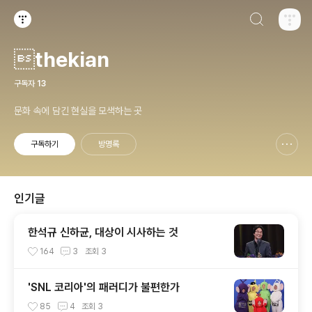
검색하기
티스토리
thekian
구독자
13
문화 속에 담긴 현실을 모색하는 곳
구독하기
방명록
신고하기 레이어
열기
인기글
한석규 신하균, 대상이 시사하는 것
164
3
조회
3
'SNL 코리아'의 패러디가 불편한가
85
4
조회
3