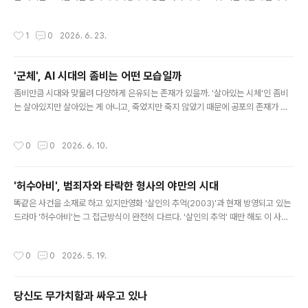
지 않자 상자 하나를 그리고는"이건 상자야. 네가 원하는 양은 이 안에 있어."라고 말
하자왕자가 바로 내가 원하던 것이라고 하는 대목이다. 고레에다 히로카즈 감독의 영
작성시간
1
0
2026. 6. 23.
화 '상자 속의 양'은 바로 그 '어린 왕자'에 나오는 이야기를 모티브로 삼았다. 사고로
아들을 잃은 오토네(아야세 하루카)와 켄스케(다이고) 부부가아들 카케루(쿠와키 리
무)의 얼굴과 기억을 가진휴머노이드를 집으로 들이면서 이야기는 시작된다. 진짜 아
'군체', AI 시대의 좀비는 어떤 모습일까
들이 아니라 휴머노이드지만오토네는 그를 점점 아들 카케루처럼 대하기 시작하고
글 내용
애써 그건 로봇에 불과하다고 부정하던 켄스케 역시아들의 ..
좀비만큼 시대와 맞물려 다양하게 은유되는 존재가 있을까. '살아있는 시체'인 좀비
는 살아있지만 살아있는 게 아니고, 죽었지만 죽지 않았기 때문에 공포의 존재가 된
다. 바로 이 지점은 좀비가 시대의 은유가 되는 이유다. 이를테면 우리에게 군사 독재
시절눈과 귀를 가린 채 자행된 폭력 앞에별다른 문제의식 없이 살아가는 이들은 살아
작성시간
0
0
2026. 6. 10.
있다고 해도 살아있다 말하기 어렵다. 또한 자기만의 주체적인 선택에 의한 삶이 아
니라사람들이 우 몰려가는 풍조에 휩쓸려 사는 삶 역시 마찬가지다. 연상호 감독의
'부산행'은 바로 이런 한국적인 상황을좀비의 은유로 가져온 작품이다. 지하철을 가
'허수아비', 범죄자와 타락한 형사의 야만의 시대
득 메운 군인 좀비들의 질주나300킬로가 넘는 속도로 달려나가는 KTX에서 벌어지
글 내용
는좀비들과 생존자들의 사투주식장에 몰려든 일반투자자들을 개미라 ..
똑같은 사건을 소재로 하고 있지만영화 '살인의 추억(2003)'과 현재 방영되고 있는
드라마 '허수아비'는 그 접근방식이 완전히 다르다. '살인의 추억' 때만 해도 이 사건
은 '화성연쇄살인사건'으로 불렸다.범인이 특정되지 않았기 때문이다. 하지만 '허수
아비'가 방영되는 현재 우리는 이 사건을 '이춘재 연쇄살인사건'으로 부른다. 이 사건
작성시간
0
0
2026. 5. 19.
이 이춘재에 의해 벌어졌다는 사실은 2019년에서야 비로소 밝혀졌다. 첨단 DNA
감식 기술을 통해서다. 그래서 '살인의 추억'이 당시 끝내 잡지 못했던 범인을 잡고 싶
은형사들의 지독한 열망(그래서 엇나가기도 하는)을 담았다면,'허수아비'는 뒤늦게야
당신도 무가치함과 싸우고 있나
특정된 범인과의 인터뷰를 통해왜 그 때 그토록 많은 피해자들을 내면서도범인을 잡
글 내용