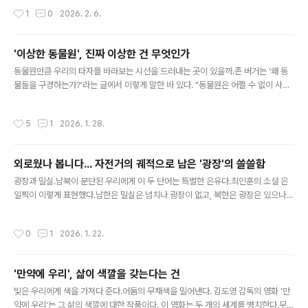
고노산군으로 강봉되어'너구리도 졸도하는' 오지의 섬 청령포로 유배를 갔고그 곳에
작성시간
1
0
2026. 2. 6.
서 죽음을 당했다. 역사에서 패자는 주목받지 못하는 법.단종 역시 역사의 뒤안길에
안타까운 패자로 보여졌을 뿐,새롭게 재조명되지는 않았다. 같은 영화에서도 오히려
주목된 건"내가 왕이 될 상인가?"라는 명대사를 남긴 수양대군이 아니었던가. 장항
'이상한 동물원', 진짜 이상한 건 무엇인가
준 감독의 영화 는왜 이토록 어린 나이에 비극적인 죽음을 맞이한 단종의 이야기를
글 내용
다시 가져왔을까. 그건 이 인물이 현 시대의 청춘들을 대변하는 듯..
동물원만큼 우리의 타자를 바라보는 시선을 드러내는 곳이 있을까.존 버거는 '왜 동
물들을 구경하는가?'라는 글에서 이렇게 말한 바 있다. "동물원은 어쩔 수 없이 사람
들을 실망시킨다.동물원의 공적인 존재 목적은 관람객들에게 동물을 구경하는 기회
를 제공하는 것이다.하지만 동물원에 처음 들어선 사람이 그 곳에서 동물다운 동물의
작성시간
5
1
2026. 1. 28.
모습을 만나볼 수 있는 장소란 어디에도 없다.고작해야 깜박이며 스치듯 외면해 버리
는 동물들의 시선을 만날 수 있을 뿐이다." 존 버거가 하고 싶었던 이야기는 동물원이
근대 제국주의 시대의 산물로인간과 동물 사이의 진정한 관계를 무너뜨리는 상징적
외로웠나 봅니다... 자전거의 궤적으로 남은 '광장'의 쓸쓸함
공간이 되었다는 것이었다. 사실 제국주의시대에 본다는 것은 '지배한다'는 권력의
글 내용
의미를 갖고 있었다. 당대의 동물원에는 동물들만이 아닌 식민지 ..
광장과 밀실.남북이 분단된 우리에게 이 두 단어는 특별한 은유다.최인훈의 소설 은
일찍이 이렇게 표현했다.남한은 밀실은 넘치나 광장이 없고, 북한은 광장은 있으나
밀실이 없다고 김보솔 감독의 애니메이션 은 이 소설에 영감을 받은 작품으로눈보라
에 칼바람이 부는 북한이 배경이다. 노란 머리에 파란 눈의 이방인인 평양 주재 스웨
작성시간
0
1
2026. 1. 22.
덴 서기관 보리에게 북한은 낯선 곳이다. 하지만 보리는 그 살풍경한 곳에 조금더 머
물고 싶어한다.그 곳에서 만나 사랑하게된 교통보안원 서복주 때문이다. 그 곳은 이
방인과의 접촉 자체가 감시되고 금지된다.시장에서 귀여운 어린 아이와 대화를 해도
'만약에 우리', 삶이 색깔을 갖는다는 건
그 아이와 엄마에게 누군가 다가와 그걸 문제삼는 곳이다.보리와 복주는 길거리를 함
글 내용
께 걷거나 손을 잡는 일조차 쉽지 않다. 내밀한 접촉은 자칫 스파이..
빛은 우리에게 색을 가져다 준다.어둠의 무채색을 밀어낸다. 김도영 감독의 영화 '만
약에 우리'는 그 삶의 색깔에 대한 작품이다. 이 영화는 두 개의 세계를 병치한다.무채