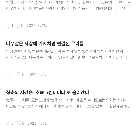
지 못했던가에 대한 반성적 시선을 담았다. 끝..
박해영 작가의 신작 는일단 그 긴 제목이 시선을 끈다. 여기에는 '모두'라는 단어가 들
어 있어서다. , 가 그렇듯이전까지 박해영 작가의 작품들은 '나'를 내세웠다. 그러니
이 작품은 박해영 작가의 사회에 대한 문제의식이'나'의 차원에서 '모두'의 차원으로
넘어갔다고 봐도 과언이 아닐 게다. 전작들이 그러하듯이 이번 작품에서도 사회에서
작성시간
1
0
2026. 4. 29.
빗겨나 존재 소멸의 위기에 처한 인물이 등장한다. 황동만(구교환)이 그 주인공이다.
20년차 영화감독이라지만 아직 데뷔도 못한 그는공식적으로는 '무직'이나 다름 없
는 취급을 받는다. 특히 같이 시작했던 친구이자 선배들이 모두 데뷔했기 때문에그는
나무같은 세상에 가지처럼 연결된 우리들
천덕꾸러기다. 영화감독과 무직 사이의 괴리처럼그는 소외되어 있고 그래서 존재 소
글 내용
멸의 불안을 겪는다.남 잘 되는 거에 미쳐 죽고, 남..
양평 용문사에 있는 은행나무 앞에 서 본 적이 있는가.천 년이 넘는 시간을 한 자리에
서 지키고 있는 나무가 주는 여러 감정들이 있다.얼마나 외로울까, 그 긴 시간을 어떻
게 버텨냈을까, 그 아래에 지나간 수많은 사람들을, 생명들을 겪으며 나무는 어떤 느
낌을 가졌을까.일디코 엔예디 감독의 영화 는 바로 나무의 시선이라는 그런 관점을
작성시간
0
0
2026. 4. 17.
담은 신비로운 영화다.영화는 1832년 한 독일 대학의 식물원에 뿌리내린 한 그루의
은행나무의 시점으로서로 다른 시대의 세 인물의 이야기를 병치한다. 첫번째 인물은
1908년 이 대학 최초의 여학생으로 식물학과에 입학한 그루타(루나 웨들러)다.그녀
청춘의 시간은 '초속 5센티미터'로 흘러간다
는 입학 면접에서부터 모욕적인 성희롱을 당할 정도로 남성중심적 사회(학교도 가정
글 내용
도 직장조차도)에 고립되어 있다. 새벽에 숲에 들어가 나..
벚꽃이 피면 들려오는 노래가 '벚꽃엔딩'이라면이 즈음 늘 떠오르는 영화는 신카이
마코토 감독의 초창기 애니메이션 '초속 5센터미터'다. 초속 5센티미터. 실제로 벚꽃
이 떨어지는 속도가 그런지는 알 수 없다. 하지만 그저 하늘하늘 날리며 떨어지는 벚
꽃의 시간을그렇게 구체적인 수치로 적어 보면그 순간이 너무나 짧다고 느껴진다. 아
작성시간
0
0
2026. 4. 13.
마도 신카이 마코토 감독은 그 짧은 순간을 표현하기 위해'초속 5센티미터'라는 표현
을 했던 것일 게다. 함께 벚꽃이 날리는 도쿄의 거리를 달리며 좋아했던 타카키와 아
카리.그들은 서로에게 특별한 존재다. 어딘가 나서는 성향이 아닌 그들은 또래 아이