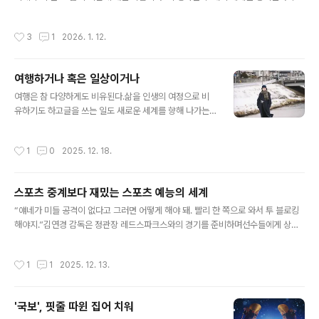
색의 세계와 색채를 가진 세계.고향을 떠나온 청춘들은 서로를 사랑하는 마음만으로
무채색을 색채로 바꾼다. 현실은 고시원과 작은 자취방을 전전하지만서로의 꿈을 지
작성시간
3
1
2026. 1. 12.
지하며 그 무채색의 삶은 색깔을 갖게 된다.자신이 만든 게임으로 100억을 벌겠다는
꿈을 가진 은호(구교환)와 자신이 설계한 집을 갖고픈 정원(문가영).은호의 꿈은 시
골 식당을 운영하며 가난하게 살아온 아버지와는 다른 삶을 살고픈 욕망에서 피어나
여행하거나 혹은 일상이거나
고,정원의 꿈은 보육원에서 자라나 가족도 내 집도 없이 지냈던 삶에서 피어난다. 서
글 내용
울은 그런 꿈을 꾸는 곳이지만, 그 꿈은 현실과는 너무나..
여행은 참 다양하게도 비유된다.삶을 인생의 여정으로 비
유하기도 하고글을 쓰는 일도 새로운 세계를 향해 나가는
여행으로 비유하기도 한다. 물론 영화 한 편을 보는 것 역시
잠시 이 쪽의 불을 끄고 새로운 세상으로 떠나는 여행으로
작성시간
1
0
2025. 12. 18.
말하기도 한다. 여행에는 낯설음과 익숙함 혹은 새로움과
진부함 나아가 차이와 반복의 이중주가 담겨 있다.새로운
곳으로의 여행은 낯설고 새롭고 어딘가 지금과는 차이가
스포츠 중계보다 재밌는 스포츠 예능의 세계
있는 경험을 하게 해준다.하지만 제아무리 낯설고 새롭고
글 내용
차이가 나는 경험으로서의 여행이라도같은 곳에 오래 머무
“얘네가 미들 공격이 없다고 그러면 어떻게 해야 돼. 빨리 한 쪽으로 와서 투 블로킹
르거나, 혹은 반복적으로 하게 되면 그 경험은 익숙해지고
해야지.”김연경 감독은 정관장 레드스파크스와의 경기를 준비하며선수들에게 상대
진부해지기 마련이다.삶은 그래서 이 낯설음과 익숙함 사
팀이 중앙 공격이 없으니우리쪽 중앙 수비수가 양 사이드로 들어가두 명이 블로킹을
이, 새로움과 진부함 사이 그리고 차이와 반복 사이를 끊임
하면 승산이 있다는 걸 강조했다.그리고 10대2로 지고 있는 상황에 이 전략은 그대
작성시간
1
1
2025. 12. 13.
없이 오가는 행위다. 글을 쓰는 일을 업으로..
로 먹혀들었다.투 블로킹으로 점수를 따내며 분위기를 반전시킨 것.이 한 포인트가
기점이 되어 점수는 11대11까지 바짝 따라붙었다.MBC 배구 예능프로그램 의 이 한
장면은이 스포츠예능에 최근 세간의 관심이 쏠리고 있는 이유를 잘 보여준다.아마도
'국보', 핏줄 따윈 집어 치워
중계방송이었다면 이 블로킹 장면은 흔하디 흔한 1점 포인트를 얻는 장면으로 지나
글 내용