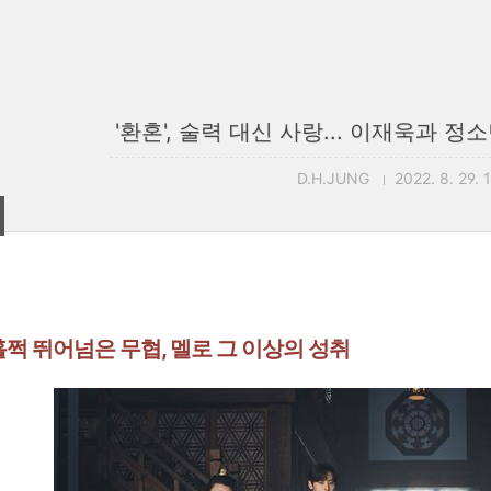
'환혼', 술력 대신 사랑... 이재욱과 
D.H.JUNG
2022. 8. 29. 
 훌쩍 뛰어넘은 무협, 멜로 그 이상의 성취