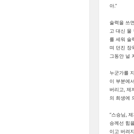
아.”
술력을 쓰면
고 대신 물
를 세워 술
며 던진 장
그동안 널 
누군가를 지
이 부분에서
버리고, 제
의 희생에 
“스승님, 
승께선 힘을
이고 버려지