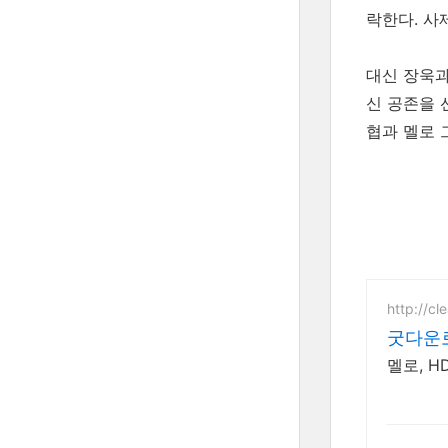
락한다. 사
대신 장욱과
신 공존을 
협과 멜로 
http://cl
굿다운
멜로, H