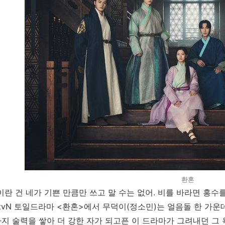
환혼
이란 건 네가 기쁜 만큼만 쓰고 말 수는 없어. 비를 바라면 홍수
 tvN 토일드라마 <환혼>에서 무덕이(정소민)는 얼음돌 한 가
지 술력을 쌓아 더 강한 자가 되고픈 이 드라마가 그려내던 그