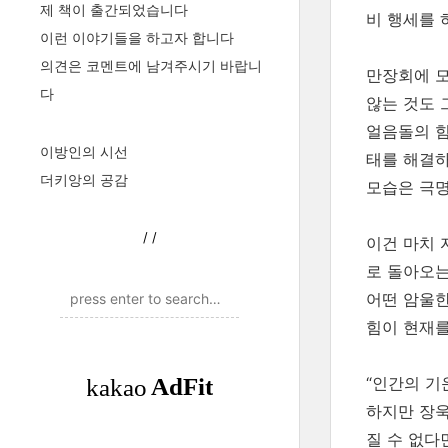
제 책이 출간되었습니다
비 행세를 
이런 이야기들을 하고자 합니다
의견은 코멘트에 남겨주시기 바랍니
만장회에 모
다
않는 것도 
얼음돌의 힘
이방인의 시선
태를 해결하
더키앙의 공감
모습은 극명
/
/
이건 마치 
로 돌아오는
어떤 암울한
힘이 현재를
“인간의 기
하지만 장욱
질 수 없다