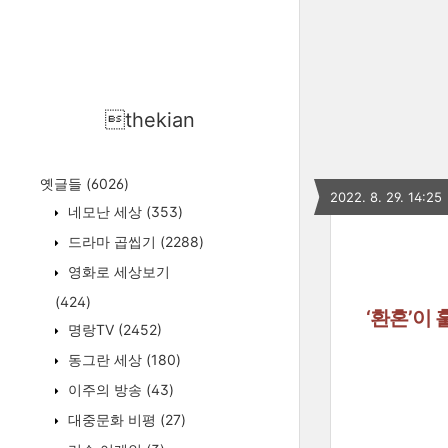
thekian
옛글들
(6026)
2022. 8. 29. 14:25
네모난 세상
(353)
드라마 곱씹기
(2288)
영화로 세상보기
(424)
‘환혼’이
명랑TV
(2452)
동그란 세상
(180)
이주의 방송
(43)
대중문화 비평
(27)