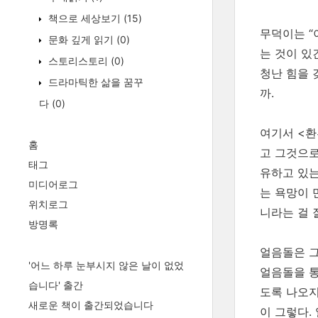
책으로 세상보기
(15)
무덕이는 “
문화 깊게 읽기
(0)
는 것이 있
스토리스토리
(0)
청난 힘을 
드라마틱한 삶을 꿈꾸
까.
다
(0)
여기서 <환
홈
고 그것으로
태그
유하고 있는
미디어로그
는 욕망이 
위치로그
니라는 걸 
방명록
얼음돌은 그
'어느 하루 눈부시지 않은 날이 없었
얼음돌을 통
습니다' 출간
도록 나오지
새로운 책이 출간되었습니다
이 그렇다.