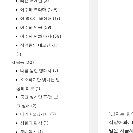
리슨 어게인
(3)
이주의 드라마
(139)
이 영화는 봐야해
(19)
이주의 인물
(59)
이주의 영화 대사
(38)
정덕현의 네모난 세상
(1)
새글들
(30)
나를 울린 명대사
(7)
소소하지만 빛나는 일
상의 리뷰
(1)
죽고 싶지만 TV는 보
고 싶어
(2)
“넘치는 힘
나의 K오딧세이
(3)
감당해봐.”
생활의 단상
(1)
말은 지금까
무대읽기
(1)