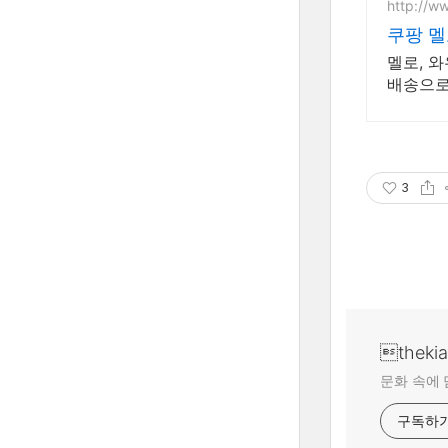
http://w
쿠팡 
멜로, 
배송으로
3
theki
문화 속에 
구독하