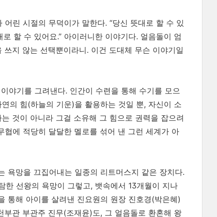
 어린 시절의 무덕이가 말한다. “당신 뜻대로 할 수 있
대로 할 수 있어요.” 아이러니한 이야기다. 얼음돌이 엄
힘을 쓰지 않는 선택뿐이라니. 이건 도대체 무슨 이야기일
인 이야기를 그려낸다. 인간이 수련을 통해 수기를 모으
연의 힘(하늘의 기운)을 활용하는 것일 뿐, 자신이 소
하는 것이 아니라 그걸 소유해 그 힘으로 권력을 잡으려
무협에 적당히 달달한 멜로를 섞어 낸 그런 세계가 아
는 욕망을 끄집어내는 일종의 리트머스지 같은 장치다.
탐한 선왕의 욕망이 그렇고, 뱃속에서 13개월이 지나
을 통해 아이를 살려낸 진요원의 원장 진호경(박은혜)
천부관 부관주 진무(조재윤)도, 그 얼음돌로 환혼해 왕