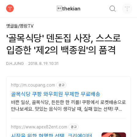
검색하기
thekian
티스토리
옛글들/명랑TV
'골목식당' 덴돈집 사장, 스스로
입증한 '제2의 백종원'의 품격
D.H.JUNG
2018. 8. 19. 10:31
http://m.coupang.com
광고
골목식당 쿠팡 와우회원 무제한 무료배송
바쁜 일상, 골목식당, 든든한 한 끼를! 쿠팡에서 로켓배송으로
만나보세요. 맛있는 음식이 생각날 때, 실패 없는 선택! 쿠팡
에서 다양한 간편요리를.
https://www.apex82ent.com
광고
시작을 위한 현명한 선택, 크리에이터,