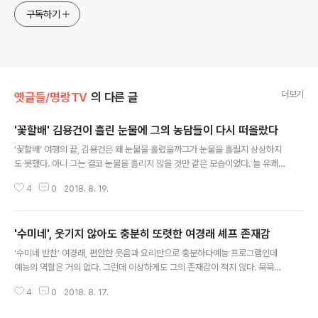
구독하기
더보기
옛글들/명랑TV
의 다른 글
'꽃할배' 김용건이 흘린 눈물에 그의 농담들이 다시 떠올랐다
글 내용
‘꽃할배’ 여행의 끝, 김용건은 왜 눈물을 흘렸을까그가 눈물을 흘릴지 상상하지
도 못했다. 아니 그는 결코 눈물을 흘리지 않을 것만 같은 모습이었다. 늘 유쾌하
고 친절하며 배려 깊고 스스로 자신을 낮추어 즐거운 분위기를 만들어내고는 그
4
0
2018. 8. 19.
것에 즐거워하는 막내 어르신. 그런 모습이 tvN 예능 가 여행을 통해 보여준 김
용건이었다. 그런데 그는 여행의 끝에서 두 번의 눈물을 보였다. 그 첫 번째는 빈
에서 찾았던 음악회에서 푸치니의 오페라 중 ‘오 사랑하는 나의아버지’를 듣다
'수미네', 웃기지 않아도 충분히 또렷한 여경래 셰프 존재감
흘린 눈물이었다. 음악이 가진 힘은 그 노래를 듣던 기억들을 순식간에 소환해
글 내용
낸다는 것이 아닐까. 김용건은 늘 들었던 그 노래를 바로 눈앞에서 들으니 뭉클
‘수미네 반찬’ 여경래, 편안한 웃음과 요리만으로 충분하다예능 프로그램인데
한 감정이 피어올랐다고 털어놨다. 자신이 살아왔던 과거들이 그 노래를 타고
예능의 역할은 거의 없다. 그런데 이상하게도 그의 존재감이 적지 않다. 묵묵히
하나하나 주마등..
김수미의 레시피를 특유의 손에 익은 솜씨로 척척 해나가고, 김수미가 만든 음
4
0
2018. 8. 17.
식을 먹어보며 맛있는 그 이유를 살짝 설명하는 정도가 그가 하는 역할처럼 보
인다. 하지만 진짜 그럴까. tvN 예능 의 여경래 셰프를 보면 꼭 웃기지 않아도 프