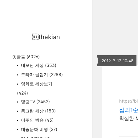
thekian
옛글들
(6026)
2019. 9. 17. 10:48
네모난 세상
(353)
드라마 곱씹기
(2288)
영화로 세상보기
(424)
https://
명랑TV
(2452)
섭외1
동그란 세상
(180)
확실한 M
이주의 방송
(43)
대중문화 비평
(27)