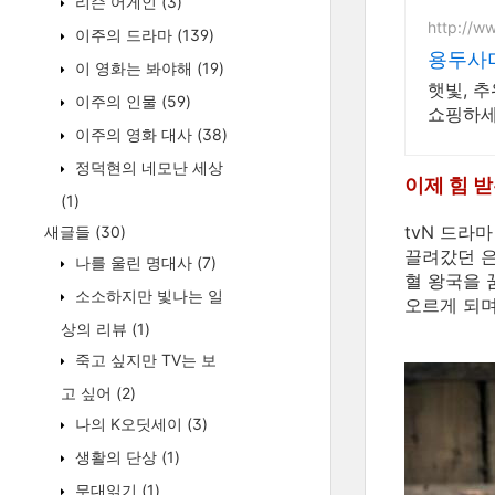
리슨 어게인
(3)
http://w
이주의 드라마
(139)
용두사미
이 영화는 봐야해
(19)
햇빛, 
이주의 인물
(59)
쇼핑하세
이주의 영화 대사
(38)
정덕현의 네모난 세상
이제 힘 받
(1)
tvN 드라
새글들
(30)
끌려갔던 은
나를 울린 명대사
(7)
혈 왕국을 
소소하지만 빛나는 일
오르게 되며
상의 리뷰
(1)
죽고 싶지만 TV는 보
고 싶어
(2)
나의 K오딧세이
(3)
생활의 단상
(1)
무대읽기
(1)