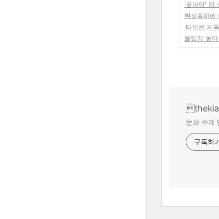
'꽃파당' 
현실육아에 미
'타인은 지
몰입감 높아진
theki
문화 속에 
구독하