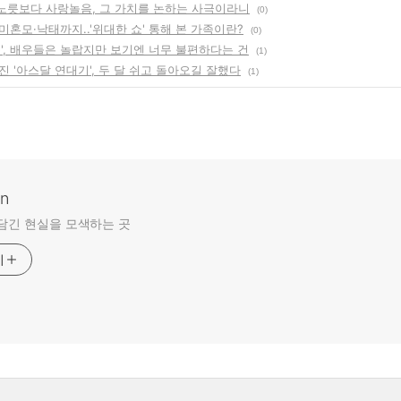
왕 노릇보다 사랑놀음, 그 가치를 논하는 사극이라니
(0)
혼모·낙태까지..'위대한 쇼' 통해 본 가족이란?
(0)
옥', 배우들은 놀랍지만 보기엔 너무 불편하다는 건
(1)
 '아스달 연대기', 두 달 쉬고 돌아오길 잘했다
(1)
an
담긴 현실을 모색하는 곳
기