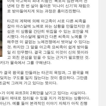
이제 아고족의 최대 시험인 ‘폭포의 심판’에서 천
년에 단 한 번 살아 돌아온 ‘이나이 신기’의 재림으
로 받아들여지게 되는 과정은 흥미진진했다.
타곤의 계략에 의해 아고족이 서로 다른 씨족을
잡아 아스달에 노예로 파는 상황을 만들었지만 은
섬은 이 상황을 간단히 뒤집을 수 있는 묘안을 제
시했다. 아스달에 팔려간 다른 씨족의 노예를 구
해주면 이 끝없는 노예전쟁에서 벗어날 수 있다는
것. 하지만 그 말을 아고족 묘씨족이 쉽게 받아들
일 리 만무했다. 결국 그들도 이것이 신의 뜻이라
고 외친 은섬을 믿을 수 있는 근거가 필요했던 것.
카)가 물속에서 그를 구해낸다.
 결국 왕국을 만들려는 타곤의 욕망과, 그 왕국을 해
딪치는 구도를 잃지 않는다는 것이 중요하다. 그만큼
조금씩 그려져 가고 있다는 뜻이다.
>가 이제 파트3의 2회만을 남기고 있다는 사실이다.
기들이 제대로 정리될 수 있을 지가 걱정되는 상황이다.
아닌가. 예를 들어 본격적인 이야기 자체가 아직 진행