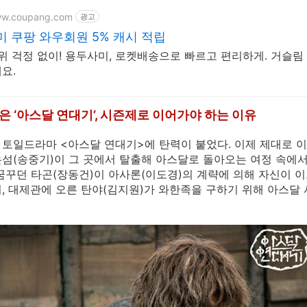
ww.coupang.com
광고
 쿠팡 와우회원 5% 캐시 적립
추위 걱정 없이! 용두사미, 로켓배송으로 빠르고 편리하게. 거슬림
요.
은 ‘아스달 연대기’, 시즌제로 이어가야 하는 이유
마 토일드라마 <아스달 연대기>에 탄력이 붙었다. 이제 제대로 
섬(송중기)이 그 곳에서 탈출해 아스달로 돌아오는 여정 속에서
꿈꾸던 타곤(장동건)이 아사론(이도경)의 계략에 의해 자신이 
, 대제관에 오른 탄야(김지원)가 와한족을 구하기 위해 아스달