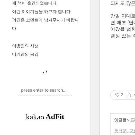
되지도 않은
제 책이 출간되었습니다
이런 이야기들을 하고자 합니다
만일 이대로
의견은 코멘트에 남겨주시기 바랍니
면 애초 ‘
다
어갔을 법한
결성 있는 
이방인의 시선
더키앙의 공감
/
/
2
'
옛글들
>
드
'동백꽃',