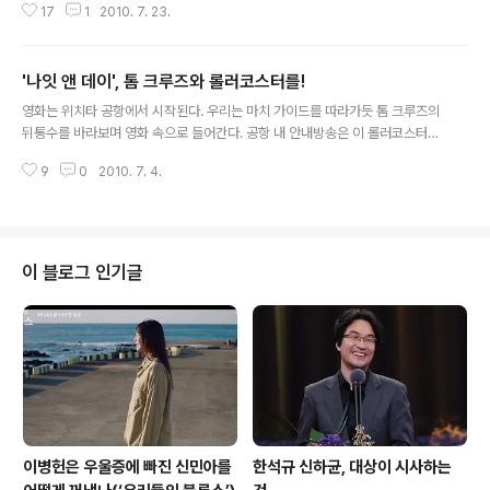
17
1
2010. 7. 23.
거기 덤불 아래, 세워진 집 아래에는 뭔가 숨겨진 시대의 생채기가 남아있지 않
을까. '이끼'는 바로 이 질문에서부터 시작하는 영화다. 어느 날 그 동네와는 전
혀 어울리지 않는 한 젊은 청년은 이곳으로 들어와 그 덤불을 들춰보고는 거기
'나잇 앤 데이', 톰 크루즈와 롤러코스터를!
무언가 이상한 것들이 있다는 것을 발견한다. 그 이상함은 전체주의적인 분위기
글 내용
다. 이장 천용덕(정재영)에게 절대적으로 복종하는 마을 사람들이나, 마치 파놉
영화는 위치타 공항에서 시작된다. 우리는 마치 가이드를 따라가듯 톰 크루즈의
티콘을 연상시키는 이장의 집에 의해 감시되는 마을. 의절한 채 살아왔던 아버
뒤통수를 바라보며 영화 속으로 들어간다. 공항 내 안내방송은 이 롤러코스터에
지의 부음으로 시..
이제 막 톰 크루즈의 안내를 받아 탑승한 관객들에게 "즐거운 여행이 되시길 빌
9
0
2010. 7. 4.
겠습니다"하고 말한다. 그리고 안전한 일상 속에 살아왔던 우리들을 때론 아찔
하고 때론 로맨틱한 두 시간 짜리 여행 속으로 데려간다. 우리를 대신할 영화 속
인물은 캐머런 디아즈. 그녀는 '나잇 앤 데이'라는 영화적 판타지의 세계와 현실
사이의 다리 역할을 해주는 인물이다. 그녀에게 감정이입된 관객들은 그녀가 느
끼는 대로 위험해보이면서도 어딘지 매력으로 넘치는 톰 크루즈에게 기꺼이 몸
이 블로그 인기글
을 맡긴다. 그저 즐기기만 하면 된다. 이 즐거운 여행을 깨뜨릴 수 있는 지독한
상황 속에 들어가..
이병헌은 우울증에 빠진 신민아를
한석규 신하균, 대상이 시사하는