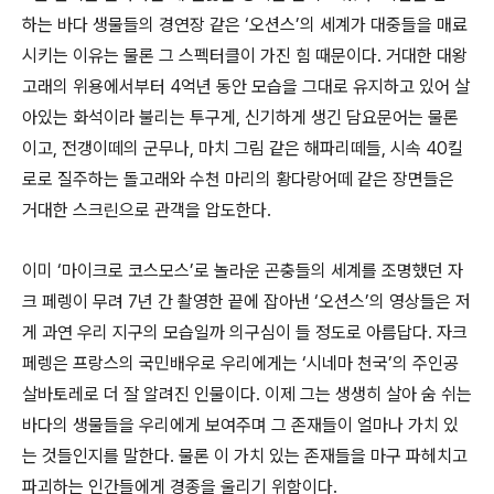
하는 바다 생물들의 경연장 같은 ‘오션스’의 세계가 대중들을 매료
시키는 이유는 물론 그 스펙터클이 가진 힘 때문이다. 거대한 대왕
고래의 위용에서부터 4억년 동안 모습을 그대로 유지하고 있어 살
아있는 화석이라 불리는 투구게, 신기하게 생긴 담요문어는 물론
이고, 전갱이떼의 군무나, 마치 그림 같은 해파리떼들, 시속 40킬
로로 질주하는 돌고래와 수천 마리의 황다랑어떼 같은 장면들은
거대한 스크린으로 관객을 압도한다.
이미 ‘마이크로 코스모스’로 놀라운 곤충들의 세계를 조명했던 자
크 페렝이 무려 7년 간 촬영한 끝에 잡아낸 ‘오션스’의 영상들은 저
게 과연 우리 지구의 모습일까 의구심이 들 정도로 아름답다. 자크
페렝은 프랑스의 국민배우로 우리에게는 ‘시네마 천국’의 주인공
살바토레로 더 잘 알려진 인물이다. 이제 그는 생생히 살아 숨 쉬는
바다의 생물들을 우리에게 보여주며 그 존재들이 얼마나 가치 있
는 것들인지를 말한다. 물론 이 가치 있는 존재들을 마구 파헤치고
파괴하는 인간들에게 경종을 울리기 위함이다.