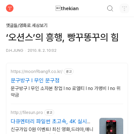
검색하기
thekian
티스토리
옛글들/영화로 세상보기
‘오션스’의 흥행, 빵꾸똥꾸의 힘
D.H.JUNG
2010. 8. 2. 10:02
https://moon9bang9.co.kr/
광고
문구방구 l 무인 문구점
문구방구 l 무인 소자본 창업 l no 로열티 l no 가맹비 l no 위
약금
http://filesun.pro
광고
다큐멘터리 파일썬 초고속, 4K 실시간
보기!
신규가입 0원 이벤트! 최신 영화,드라마,애니