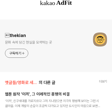
로그 정보
thekian
문화 속에 담긴 현실을 모색하는 곳
구독하기
더보기
옛글들/영화로 세상보기
의 다른 글
웹툰 원작 '이끼', 그 이례적인 흥행의 비결
글 내용
'이끼', 신구세대를 가로지르다 그저 지나쳤으면 지극히 평범해 보이는 그런 시
골마을. 이제 개발의 손길이 조금씩 다가오고 있지만 도시인의 마음으로 보면
심지어 살고 싶을 정도로 한적한 그런 풍경. 그 풍경은 과연 아름답기만 한 걸까.