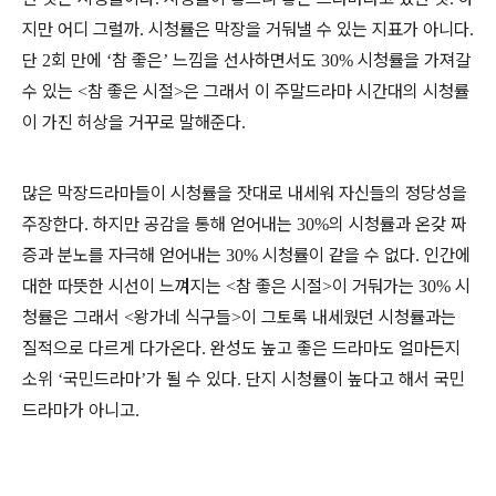
지만 어디 그럴까
시청률은 막장을 거둬낼 수 있는 지표가 아니다
.
.
단
회 만에
참 좋은
느낌을 선사하면서도
시청률을 가져갈
2
‘
’
30%
수 있는
참 좋은 시절
은 그래서 이 주말드라마 시간대의 시청률
<
>
이 가진 허상을 거꾸로 말해준다
.
많은 막장드라마들이 시청률을 잣대로 내세워 자신들의 정당성을
주장한다
하지만 공감을 통해 얻어내는
의 시청률과 온갖 짜
.
30%
증과 분노를 자극해 얻어내는
시청률이 같을 수 없다
인간에
30%
.
대한 따뜻한 시선이 느껴지는
참 좋은 시절
이 거둬가는
시
<
>
30%
청률은 그래서
왕가네 식구들
이 그토록 내세웠던 시청률과는
<
>
질적으로 다르게 다가온다
완성도 높고 좋은 드라마도 얼마든지
.
소위
국민드라마
가 될 수 있다
단지 시청률이 높다고 해서 국민
‘
’
.
드라마가 아니고
.