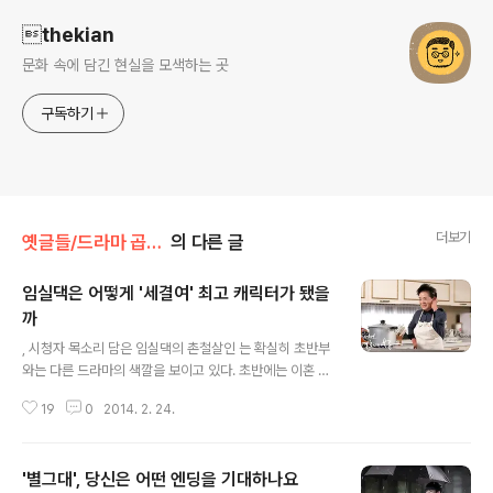
thekian
문화 속에 담긴 현실을 모색하는 곳
구독하기
더보기
옛글들/드라마 곱씹기
의 다른 글
임실댁은 어떻게 '세결여' 최고 캐릭터가 됐을
까
글 내용
, 시청자 목소리 담은 임실댁의 촌철살인 는 확실히 초반부
와는 다른 드라마의 색깔을 보이고 있다. 초반에는 이혼 후
결혼하면서 아이와는 떨어져 지내는 은수(이지아)를 보여
19
0
2014. 2. 24.
주면서도 그 자극적인 설정보다는 오히려 결혼생활을 탐구
하는 듯한 시선이 느껴졌다. 하지만 역시 시청률에는 장사
가 없는 모양이다. 제 아무리 김수현 작가라도 일단 시청자
'별그대', 당신은 어떤 엔딩을 기대하나요
들이 봐야 그 안에 결혼에 대한 새로운 메시지도 보이기 마
글 내용