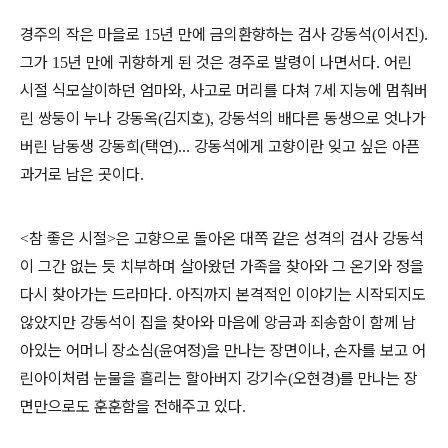
경주의 작은 마을로
년 만에 금의환향하는 검사 강동석
이서진
15
(
).
그가
년 만에 귀향하게 된 것은 경주로 발령이 나면서다
어린
15
.
시절 식모살이하던 엄마와
사고로 머리를 다쳐
세 지능에 멈춰버
,
7
린 쌍둥이 누나 강동옥
김지호
강동석의 배다른 동생으로 엇나가
(
),
버린 남동생 강동희
택연
강동석에게 고향이란 잊고 싶은 아픈
(
)...
과거로 남은 곳이다
.
참 좋은 시절
은 고향으로 돌아온 대쪽 같은 성격의 검사 강동석
<
>
이 그간 없는 듯 치부하며 살아왔던 가족을 찾아와 그 온기와 정을
다시 찾아가는 드라마다
아직까지 본격적인 이야기는 시작되지도
.
않았지만 강동석이 집을 찾아와 마음에 앙금과 죄송함이 함께 남
아있는 어머니 장소심
윤여정
을 만나는 장면이나
손자를 보고 어
(
)
,
린아이처럼 눈물을 흘리는 할아버지 강기수
오현경
를 만나는 장
(
)
면만으로도 훈훈함을 전해주고 있다
.