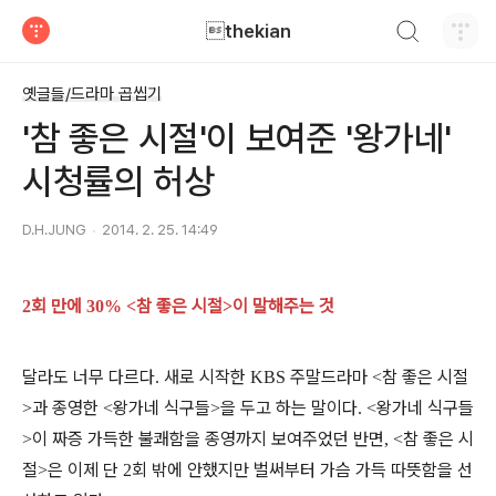
검색하기
thekian
티스토리
옛글들/드라마 곱씹기
'참 좋은 시절'이 보여준 '왕가네'
시청률의 허상
D.H.JUNG
2014. 2. 25. 14:49
회 만에
참 좋은 시절
이 말해주는 것
2
30% <
>
달라도 너무 다르다
새로 시작한
주말드라마
참 좋은 시절
.
KBS
<
과 종영한
왕가네 식구들
을 두고 하는 말이다
왕가네 식구들
>
<
>
. <
이 짜증 가득한 불쾌함을 종영까지 보여주었던 반면
참 좋은 시
>
, <
절
은 이제 단
회 밖에 안했지만 벌써부터 가슴 가득 따뜻함을 선
>
2