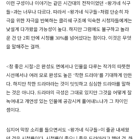
이런 구성이나 이야기는 같은 시간대의 전작이었던
왕가네 식구
<
들
과는 너무나 다르다
따라서
왕가네 식구들
처럼 단순히 자
>
.
<
>
극을 위한 자극을 반복하는 클리쉐 구조에 익숙한 시청자들에게는
낯설게 다가왔을 가능성이 높다
하지만 그럼에도 불구하고 놀라
.
운 건 단
회 만에 시청률
를 넘어섰다는 점이다
이것은 무엇
2
30%
.
을 말해주는 걸까
.
참 좋은 시절
은 완성도 면에서나 인물을 다루는 작가의 따뜻한
<
>
시선에서나 여러 모로 완성도 높은
착한 드라마
를 기대하게 만든
‘
’
다
하지만 착한 드라마라는 것이 밋밋하고 심심한 드라마를 말하
.
는 것은 아니다
드라마의 극성은 그대로 있지만 그것을 어떻게 잘
.
녹여내고 개연성 있는 인물에 공감시켜 풀어내느냐가 그 차이인
셈이다
.
심지어 막장 소리를 들으면서도
왕가네 식구들
이 줄곧 내세웠
<
>
던 것은 시청률이다
시청률이 좋으니 좋은 드라마라고 했던 것
하
.
.