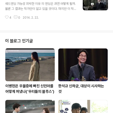
련이니까. 그래서 생겨난 강한 캐릭터가 바로 채린(손여은)
새드엔딩 가능성 희박한 이유 의 엔딩은 과연 어떻게 될까.
과 다미(장희진)다. 다미는 은수의 남편 준구(하석진)와의
물론 그 결과는 작가만이 알고 있을 것이다. 하지만 이 작품
불륜을 끝내지 못하는 캐릭터로 은수의 불행에 관여한다.
이 흘러온 흐름을 통해 들여다보면 조심스럽게 그 결과의
물론 다미보다 더 나쁜 캐릭터는 준구다. 그는 거의 부부강
4
0
2014. 2. 22.
가능성들을 유추할 수도 있을 것이다. 이질적인 존재들의
간에 가까운 짓을 저지르는 인물인데다, 이제 아빠가 될 인
사랑. 가 그린 것은 궁극적으로 그것이었다. 물론 자신의 친
물이면서 여전히 불륜 행각을 저지..
형을 죽이고 모든 것을 빼앗은 소시오패스 이재경(신성록)
같은 인물이 들어있어 스릴러적인 요소를 갖추고 있었고,
또 그의 위협을 받는 천송이(전지현)를 초능력으로 보호해
이 블로그 인기글
주는 도민준(김수현)이 있어 슈퍼히어로물의 판타지가 섞
여 있었지만 그래도 어디까지나 이 드라마의 궁극적인 장
르는 멜로, 그것도 로맨틱 코미디다. 천송이와 도민준의 밀
고 당기는 감정 놀이가 그 중심에 있고 그것이 궁극적으로
는 판타지적인 즐거움을 목표로 보여주..
이병헌은 우울증에 빠진 신민아를
한석규 신하균, 대상이 시사하는
어떻게 꺼냈나(‘우리들의 블루스’)
것