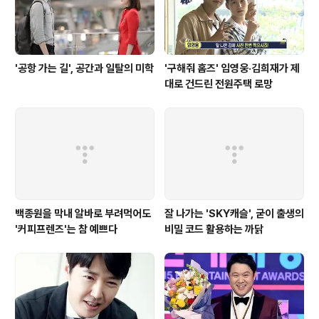
'공항 가는 길', 공간과 일탈의 미학
'구해줘 홈즈' 임영웅·김희재가 제
대로 건드린 전원주택 로망
백종원을 막내 알바로 부려먹어도
잘 나가는 'SKY캐슬', 굳이 출생의
'커피프렌즈'는 참 예쁘다
비밀 코드 활용하는 까닭