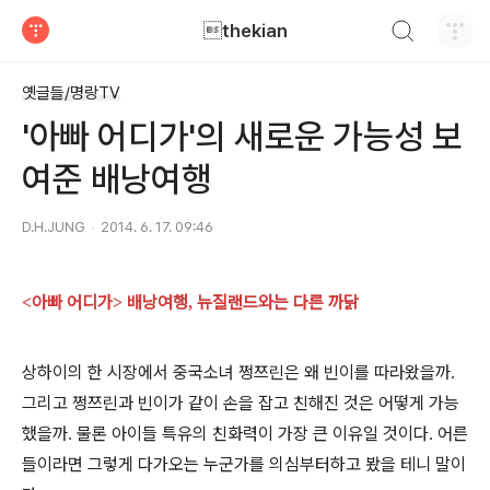
검색하기
thekian
티스토리
옛글들/명랑TV
'아빠 어디가'의 새로운 가능성 보
여준 배낭여행
D.H.JUNG
2014. 6. 17. 09:46
아빠 어디가
배낭여행
뉴질랜드와는 다른 까닭
<
>
,
상하이의 한 시장에서 중국소녀 쩡쯔린은 왜 빈이를 따라왔을까
.
그리고 쩡쯔린과 빈이가 같이 손을 잡고 친해진 것은 어떻게 가능
했을까
물론 아이들 특유의 친화력이 가장 큰 이유일 것이다
어른
.
.
들이라면 그렇게 다가오는 누군가를 의심부터하고 봤을 테니 말이