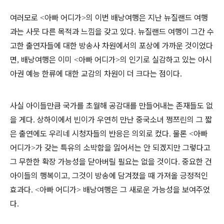
여러모로
아빠 어디가
의 이번 배낭여행은 지난 뉴질랜드 여행
<
>
과는 사뭇 다른 목적과 느낌을 갖고 있다
뉴질랜드 여행이 그간 수
.
고한 출연자들에 대한 방송사 차원에서의 포상에 가까운 것이었다
면
배낭여행은 이미
아빠 어디가
의 인기로 실감하고 있는 아시
,
<
>
아권 예능 한류에 대한 교감의 차원이 더 크다는 점이다
.
사실 아이들만큼 국가를 초월해 공감대를 만들어내는 존재들도 없
을 게다
상하이에서 빈이가 우연히 만난 중국소녀 쩡쯔린의 그 짧
.
은 출연에도 우리네 시청자들의 반응은 의외로 컸다
물론
아빠
.
<
어디가
가 갖는 특유의 소박함을 잃어서는 안 되겠지만 그렇다고
>
그 무한한 확장 가능성을 닫아버릴 필요는 없을 것이다
중요한 건
.
아이들의 행복이고
그것이 방송에 담겨졌을 때 가져올 긍정적인
,
효과다
아빠 어디가
배낭여행은 그 새로운 가능성을 보여주었
. <
>
다
.