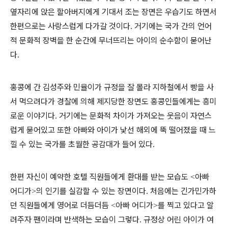
옆자리에 앉은 할아버지에게 기대서 조는 장면은 우습기도 하면서
한편으로는 사랑스럽게 다가갈 것이다
거기에는 국가 간의 언어
.
적 문화적 장벽을 한 순간에 무너뜨리는 아이의 순수함이 묻어난
다
.
홍콩에 간 김성주와 민율이가 규정을 잘 몰라 지하철에서 빵을 사
서 먹으려다가 경찰에 의해 제지당한 장면도 홍콩인들에게는 흥미
로운 이야기다
거기에는 문화적 차이가 가져오는 웃음이 자연스
.
럽게 묻어있고 또한 아빠와 아이가 낯선 해외에 뚝 떨어졌을 때 느
낄 수 있는 국가를 초월한 공감대가 들어 있다
.
한편 자신이 예약한 호텔 직원들에게 환대를 받는 모습도
아빠
<
어디가
의 인기를 실감할 수 있는 장면이다
처음에는 긴가민가하
>
.
던 직원들에게 영어로 더듬더듬
아빠 어디가
를 찍고 있다고 알
<
>
려주자 팬이라며 반색하는 모습이 그렇다
규정상 어린 아이가 여
.