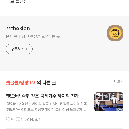
료 올인원
로그 정보
thekian
문화 속에 담긴 현실을 모색하는 곳
구독하기
더보기
옛글들/명랑TV
의 다른 글
‘행오버’, 숙취 같은 국제가수 싸이의 진가
글 내용
‘행오버’, 변함없는 싸이의 성공 키워드 집적물 싸이의 신곡
‘행오버’는 여러모로 지금껏 쌓여진 그의 성공 노하우가 집
적된 작품이다. B급 정서 가득한 뮤직비디오, 한국의 문화
9
1
2014. 6. 11.
와 서구의 유머 코드를 접목시키는 코미디적 요소, 명곡이
기보다는 중독성 있는 음악, 유튜브라는 새로운 디지털 유