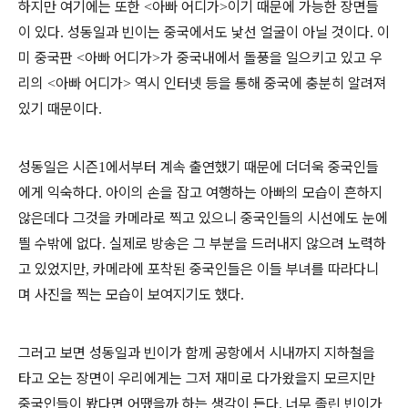
하지만 여기에는 또한
아빠 어디가
이기 때문에 가능한 장면들
<
>
이 있다
성동일과 빈이는 중국에서도 낯선 얼굴이 아닐 것이다
이
.
.
미 중국판
아빠 어디가
가 중국내에서 돌풍을 일으키고 있고 우
<
>
리의
아빠 어디가
역시 인터넷 등을 통해 중국에 충분히 알려져
<
>
있기 때문이다
.
성동일은 시즌
에서부터 계속 출연했기 때문에 더더욱 중국인들
1
에게 익숙하다
아이의 손을 잡고 여행하는 아빠의 모습이 흔하지
.
않은데다 그것을 카메라로 찍고 있으니 중국인들의 시선에도 눈에
띌 수밖에 없다
실제로 방송은 그 부분을 드러내지 않으려 노력하
.
고 있었지만
카메라에 포착된 중국인들은 이들 부녀를 따라다니
,
며 사진을 찍는 모습이 보여지기도 했다
.
그러고 보면 성동일과 빈이가 함께 공항에서 시내까지 지하철을
타고 오는 장면이 우리에게는 그저 재미로 다가왔을지 모르지만
중국인들이 봤다면 어땠을까 하는 생각이 든다
너무 졸린 빈이가
.