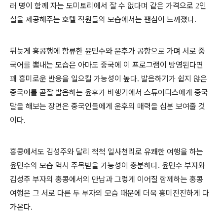
러 명이 함께 자는 도미토리에서 잘 수 없다며 같은 가격으로
인
2
실을 제공해주는 호텔 직원들의 모습에서는 팬심이 느껴졌다
.
뒤늦게 홍콩행에 합류한 윤민수와 윤후가 공항으로 가며 서로 중
국어를 뽐내는 모습은 아마도 중국에 이 프로그램이 방영된다면
꽤 흥미로운 반응을 일으킬 가능성이 높다
발음하기가 쉽지 않은
.
중국어를 곧잘 발음하는 윤후가 비행기에서 스튜어디스에게 중국
말을 해보는 장면은 중국인들에게 윤후의 매력을 십분 보여줄 것
이다
.
홍콩에서도 김성주와 달리 척척 일사천리로 유쾌한 여행을 하는
윤민수의 모습 역시 주목받을 가능성이 충분하다
윤민수 부자와
.
김성주 부자의 홍콩에서의 만남과 그렇게 이어질 함께하는 홍콩
여행은 그 서로 다른 두 부자의 모습 때문에 더욱 흥미진진하게 다
가온다
.