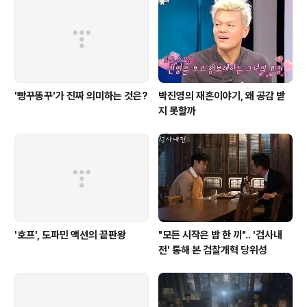
'빵꾸똥꾸'가 진짜 의미하는 것은?
박진영의 재혼이야기, 왜 공감 받
지 못할까
'호프', 도파민 액션의 끝판왕
"모든 시작은 밥 한 끼".. '검사내
전' 통해 본 검찰개혁 당위성