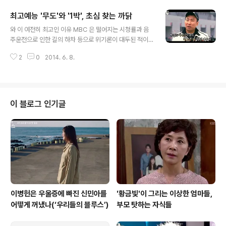
통 채널을 통한 국제적인 규모에 초스피드로 전개되는 유
최고예능 '무도'와 '1박', 초심 찾는 까닭
포과정, 따라서 엄청난 속도로 퍼져나가는 조회수 기록만
글 내용
으로도 화제를 만드는 마케팅 등등. 물론 이러다보니 싸이
와 이 여전히 최고인 이유 MBC 은 떨어지는 시청률과 음
의 신곡에 대한 반응 역시 과거 ‘젠틀맨’이 나왔을 때와 마
주운전으로 인한 길의 하차 등으로 위기론이 대두된 적이
찬가지로 극과 극으로 양분된다. 정통 힙합이 낯선 이들에
있다. 물론 의 위기론은 늘 조금씩 있어왔다. 팬덤의 힘에
게 ‘행오버’는 “이게 음악이냐”는 알레르기 반응을 일으킨
2
0
2014. 6. 8.
의한 마니아 예능으로 흘러가고 있다는 얘기도 나왔다. 하
다. 하지만 스눕독 같은 세계적인 힙합 아티스트의 면면을
지만 그 때마다 은 마치 화답하듯 새로운 아이템을 들고 나
인지하는 힙합 팬들에게는 이 곡이 ..
와 건재함을 과시했다. 이번 ‘선거특집’은 에 한꺼번에 쏟아
진 위기론을 일거에 불식시키고 ‘명불허전’ 의 위용을 다시
금 보여주었다. 그저 그런 순위 아이템으로 생각했던 ‘선거
이 블로그 인기글
특집’에는 세월호 참사는 물론이고 선거만 되면 보여주던
정치인들의 백태가 날선 풍자로 다뤄져 호평을 받았다. 게
다가 실제와 거의 같게 진행된 투표는 지방선거와 맞물려
시의적절했다는 평가를 받았다. 또한 45만 여명의 투표를
받은 은 대중들의 변하지 않은 ..
이병헌은 우울증에 빠진 신민아를
'황금빛'이 그리는 이상한 엄마들,
어떻게 꺼냈나(‘우리들의 블루스’)
부모 탓하는 자식들