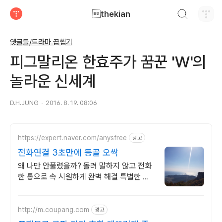
검색하기
thekian
티스토리
옛글들/드라마 곱씹기
피그말리온 한효주가 꿈꾼 'W'의
놀라운 신세계
D.H.JUNG
2016. 8. 19. 08:06
https://expert.naver.com/anysfree
광고
전화연결 3초만에 등골 오싹
왜 나만 안풀렸을까? 돌려 말하지 않고 전화
한 통으로 속 시원하게 완벽 해결 특별한 신
점 특별한 경험 비교불가 전문가를 만나보세
요
http://m.coupang.com
광고