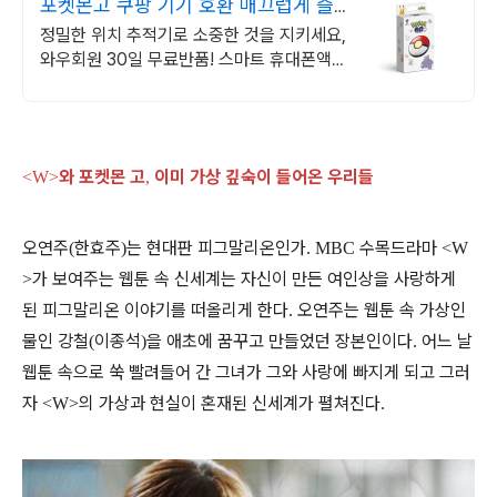
포켓몬고 쿠팡 기기 호환 매끄럽게 즐
겨요
정밀한 위치 추적기로 소중한 것을 지키세요,
와우회원 30일 무료반품! 스마트 휴대폰액
세서리 활용으로 바쁜 일상을 더 효율적으로
만들어보세요.
와 포켓몬 고
이미 가상 깊숙이 들어온 우리들
<W>
,
오연주
한효주
는 현대판 피그말리온인가
수목드라마
(
)
. MBC
<W
가 보여주는 웹툰 속 신세계는 자신이 만든 여인상을 사랑하게
>
된 피그말리온 이야기를 떠올리게 한다
오연주는 웹툰 속 가상인
.
물인 강철
이종석
을 애초에 꿈꾸고 만들었던 장본인이다
어느 날
(
)
.
웹툰 속으로 쑥 빨려들어 간 그녀가 그와 사랑에 빠지게 되고 그러
자
의 가상과 현실이 혼재된 신세계가 펼쳐진다
<W>
.