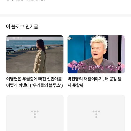
했고 유혜정에게 사과를 했다. 하지만 유혜정은 더더욱 분
도 헤어지지 못하는 예은(한승..
노할 수밖에 없었다. 그 사과라는 것이 단 한 톨의 진심도
들어가 있지 않은 말뿐인 사과였기 때문이다. 하지만 뒤늦
게 드러난 진실로는 법적으로 진명훈을 단죄할 수 있는 길
이 없었다. 이미 시효가 모두 지나버린 사건들이고, 당시 유
이 블로그 인기글
혜정의 아버지가 합의금을 받았다는 사실은 이런 과실을
문제 삼지 않겠다는 뜻도 들어 있었기 때문이다. 진실이 밝
혀졌지만 합당한 처벌이나 진심어린 사과가 이어지지 않는
현실. 유혜정은 그 앞에서 분노할 수밖에 없었다. 물론 멜로
라는 색깔을 전면에 갖고 있..
이병헌은 우울증에 빠진 신민아를
박진영의 재혼이야기, 왜 공감 받
어떻게 꺼냈나(‘우리들의 블루스’)
지 못할까