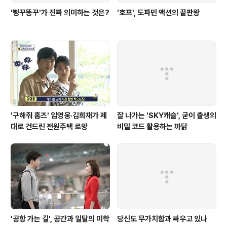
'빵꾸똥꾸'가 진짜 의미하는 것은?
'호프', 도파민 액션의 끝판왕
'구해줘 홈즈' 임영웅·김희재가 제
잘 나가는 'SKY캐슬', 굳이 출생의
대로 건드린 전원주택 로망
비밀 코드 활용하는 까닭
'공항 가는 길', 공간과 일탈의 미학
당신도 무가치함과 싸우고 있나