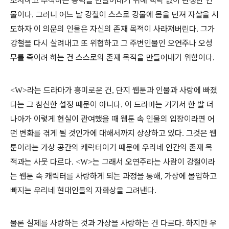
조사하고 추적하는 동력을 만들어내기 위해 맥락 없이 탄생한 인
물이다
그러니 어느 날 강철이 스스로 강물에 몸을 던져 자살을 시
.
도하자 이 의문의 인물은 자신의 존재 목적이 사라져버린다
그가
.
강철을 다시 살려내고 또 위협하고 그 주변인물인 오연주나 오성
무를 죽이려 하는 건 스스로의 존재 목적을 만들어내기 위함이다
.
라는 드라마가 흥미로운 건
단지 웹툰과 인물과 사랑에 빠졌
<W>
,
다는 그 참신한 설정 때문이 아니다
이 드라마는 거기서 한 발 더
.
나아가 이렇게 현실이 관여했을 때 웹툰 속 인물의 입장이라면 어
떤 변화를 겪게 될 것인가에 대해서까지 상상하고 있다
그것은 웹
.
툰이라는 가상 공간의 캐릭터이기 때문에 우리네 인간의 존재 목
적과는 사뭇 다르다
는 그래서 오연주라는 사람이 강철이라
. <W>
는 웹툰 속 캐릭터를 사랑하게 되는 과정을 통해
가상에 몰입하고
,
빠지는 우리네 현대인들의 자화상을 그려낸다
.
물론 실제를 사랑하는 것과 가상을 사랑하는 건 다르다
하지만 우
.