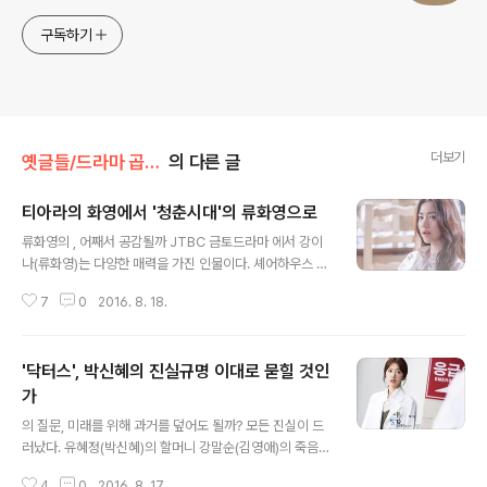
구독하기
더보기
옛글들/드라마 곱씹기
의 다른 글
티아라의 화영에서 '청춘시대'의 류화영으로
글 내용
류화영의 , 어째서 공감될까 JTBC 금토드라마 에서 강이
나(류화영)는 다양한 매력을 가진 인물이다. 셰어하우스 벨
에포크에서 그녀는 다른 청춘들과는 삶 자체가 다르다. 일
7
0
2016. 8. 18.
단 대학생이 아니고 그래서인지 연애와 일에 있어서도 다
른 청춘들과는 다른 태도를 보인다. 그녀는 좋게 표현하면
연애를 일로서 하고 있고(스폰서를 받는다), 나쁘게 표현하
'닥터스', 박신혜의 진실규명 이대로 묻힐 것인
면 그녀 스스로도 말하듯 몸을 팔아 살아간다. 그러니 청춘
의 연애가 갖는 아픔이나 상처 같은 것이 있을 리 없고, 또
가
글 내용
미래의 일자리를 위한 고군분투도 없다. 다만 하루하루를
의 질문, 미래를 위해 과거를 덮어도 될까? 모든 진실이 드
그저 살아가는 것이 그녀의 일상이다. 그녀가 벨 에포크에
러났다. 유혜정(박신혜)의 할머니 강말순(김영애)의 죽음은
서 일종의 왕따를 겪게 되는 건 대학생이 아니라는 걸 숨겼
분명 진명훈(엄효섭)의 과실이 있었다. 진명훈도 그걸 인정
다는 사실 때문만은 아닐 것이다. 나쁜 남자라는 걸 알면서
4
0
2016. 8. 17.