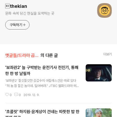
thekian
문화 속에 담긴 현실을 모색하는 곳
구독하기
더보기
옛글들/드라마 곱씹기
의 다른 글
'보좌관2' 늘 구박받는 운전기사 전진기, 통쾌
한 한 방 날릴까
글 내용
‘보좌관2’ 질깃질깃한 김갑수의 아킬레스건은 따로 있다
“저 놈 참 질긴 놈이네. 밀어버려.” JTBC 월화드라마 에서
성영기 회장(고인범)은 자신이 사주한 괴한들에게 흠씬 두
0
0
2019. 12. 9.
들겨 맞고 칼에 찔려 둔덕 아래로 굴러 떨어졌지만 다시 기
어올라온 장태준(이정재)를 보며 그렇게 말했다. 차가 장태
준을 향해 돌진해오는 순간 드라마는 다음 회를 예고했다.
'초콜릿' 하지원·윤계상이 건네는 따뜻한 밥 한
“참 질긴 놈”이라는 표현이 딱 맞는 게 를 보면서 느끼는 감