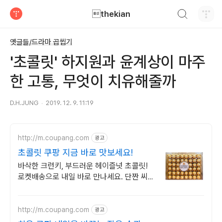
검색하기
thekian
티스토리
옛글들/드라마 곱씹기
'초콜릿' 하지원과 윤계상이 마주
한 고통, 무엇이 치유해줄까
D.H.JUNG
2019. 12. 9. 11:19
http://m.coupang.com
광고
초콜릿 쿠팡 지금 바로 맛보세요!
바삭한 크런키, 부드러운 헤이즐넛 초콜릿!
로켓배송으로 내일 바로 만나세요. 단짠 씨솔
트, 진한 다크 초콜릿! 공부하는 아이들 기분
전환에 아주 좋아요!
http://m.coupang.com
광고