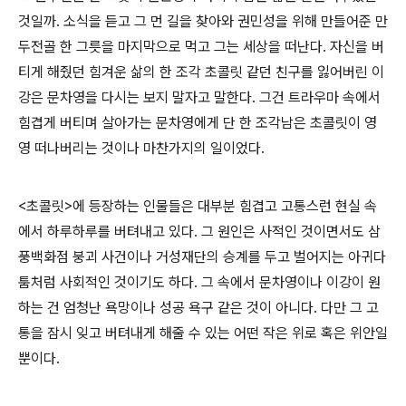
것일까. 소식을 듣고 그 먼 길을 찾아와 권민성을 위해 만들어준 만
두전골 한 그릇을 마지막으로 먹고 그는 세상을 떠난다. 자신을 버
티게 해줬던 힘겨운 삶의 한 조각 초콜릿 같던 친구를 잃어버린 이
강은 문차영을 다시는 보지 말자고 말한다. 그건 트라우마 속에서
힘겹게 버티며 살아가는 문차영에게 단 한 조각남은 초콜릿이 영
영 떠나버리는 것이나 마찬가지의 일이었다.
<초콜릿>에 등장하는 인물들은 대부분 힘겹고 고통스런 현실 속
에서 하루하루를 버텨내고 있다. 그 원인은 사적인 것이면서도 삼
풍백화점 붕괴 사건이나 거성재단의 승계를 두고 벌어지는 아귀다
툼처럼 사회적인 것이기도 하다. 그 속에서 문차영이나 이강이 원
하는 건 엄청난 욕망이나 성공 욕구 같은 것이 아니다. 다만 그 고
통을 잠시 잊고 버텨내게 해줄 수 있는 어떤 작은 위로 혹은 위안일
뿐이다.