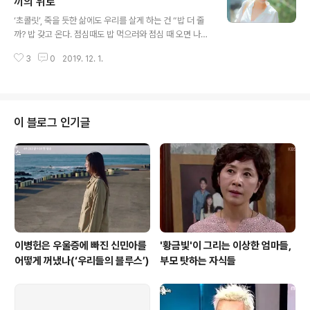
정이다. 법무부장관으로 앉아 있지만 그 권력을 이용해 비
끼의 위로
글 내용
자금을 끌어 모으고, 자신의 허물을 덮기 위해 검찰을 이용
‘초콜릿’, 죽을 듯한 삶에도 우리를 살게 하는 건 “밥 더 줄
하는 송희섭(김갑수)이 딱 그렇다. 장태준이 송희섭의 오랜
까? 밥 갖고 온다. 점심때도 밥 먹으러와 점심 때 오면 나가
보좌관인 오원식(정웅인)의 계좌를 추적해 송희섭이 차명
초코 샤샤 만들어 줄테니께. 나도 요리사여. 배고프면 아무
계좌를 이용해 비자금을 관리하고 있었다는 증거를 찾아냈
3
0
2019. 12. 1.
때나 와. 돈 없어도 되니께. 아무 걱정 말고.” 배고픈 소녀에
고, 오원식을 압박해 성영..
게 상다리 부러지게 밥 한 상 차려 준 소년은 그렇게 말했
다. 오디션을 봐야 한다며 밥을 제대로 못먹게 한 엄마 때문
에 배가 고팠던 소녀는 그 음식을 먹으며 눈물을 뚝뚝 흘렸
다. 너무 맛있었고 행복했기 때문이었다. JTBC 새 금토드
이 블로그 인기글
라마 은 바로 그 소녀가 먹었고 소년이 챙겨줬던 밥으로부
터 시작한다. 그 한 끼가 줬던 행복감을 잊지 못하던 소녀는
삼풍백화점 붕괴로 엄마를 잃고 자신 또한 트라우마를 갖
게 됐지만 요리사가 됐다. 요리사가 된 문차영(하지원)은
그래서..
이병헌은 우울증에 빠진 신민아를
'황금빛'이 그리는 이상한 엄마들,
어떻게 꺼냈나(‘우리들의 블루스’)
부모 탓하는 자식들