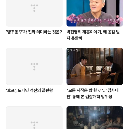
'빵꾸똥꾸'가 진짜 의미하는 것은?
박진영의 재혼이야기, 왜 공감 받
지 못할까
'호프', 도파민 액션의 끝판왕
"모든 시작은 밥 한 끼".. '검사내
전' 통해 본 검찰개혁 당위성