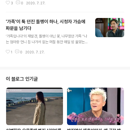
3
0
2020. 7. 27.
부분이었다. 하지만 지금껏 수많은 가족드라마들이 만들어
졌어도, 그저 옛 가족의 양태를 향수할 뿐, 우리 시대에 맞
는 새로운 가족관을 제시한 드라마들은 많지 않았다. 그런
'가족'이 툭 던진 돌멩이 하나, 시청자 가슴에
점에서 보면 는 그 흔치 않은 현재에도 지속 가능할 가족의
모습을 그려냈다는 점에서 특별한 가치를 지닌 드라마였
파문을 남기다
글 내용
다. 는 '막연히 안다 생각했던 가족'의 모습에서 시작해, 다
'가족입니다'의 재발견, 돌멩이 아닌 꽃, 나무였던 가족 "나
양한 사건들을 겪으며 '사실은 잘 몰랐던 가족의 진짜 모
는 엄마랑 언니 집 나가서 없는 며칠 동안 매일 밤 울었는데
습'을 발견하고, 그 후에 그 개개인의 진면목을 이해하는 바
언니는 들꽃 살랑살랑거리며 들어왔잖아." tvN 월화드라마
탕 위에 새로운 가족의 모습을 제시했다. 드라마가 제시한
1
0
2020. 7. 27.
에서 은희(한예리)는 언니 은주(추자현)와 다투며 어린 시
우리 시대의 가족관은 엔딩..
절 서운했던 마음을 꺼내놓는다. 하지만 은주의 기억은 다
르다. "살랑살랑? 기억이라는 게 참 이기적이야. 자기 자신
밖에 몰라. 돌멩이를 들었는지 들꽃을 들었는지 나는 기억
도 안나. 그 때 나는 춥고 배고팠어. 근데 너는 새옷 입고 예
이 블로그 인기글
쁜 머리띠하고 아버지가 해주는 밥 먹고 있더라." 은희와 은
주는 가족이지만 서로를 잘 모른다. 아니 잘 알고 있다고 생
각하지만 사실은 모른다. 은희는 자신만 놔두고 언니랑 엄
마가 나갔다는 사실만 서운해하고, 은주는 그 날 엄마가 자
신을 데리고..