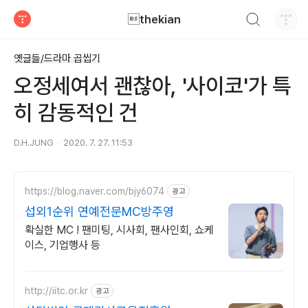
검색하기
thekian
티스토리
옛글들/드라마 곱씹기
오정세여서 괜찮아, '사이코'가 특
히 감동적인 건
D.H.JUNG
2020. 7. 27. 11:53
https://blog.naver.com/bjy6074
광고
섭외1순위 연예전문MC방주영
확실한 MC ! 팬미팅, 시사회, 팬사인회, 쇼케
이스, 기업행사 등
http://iitc.or.kr
광고