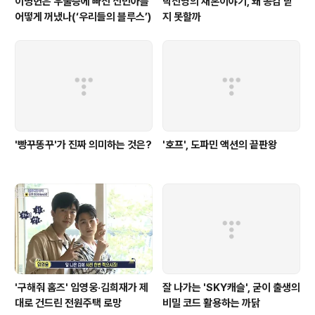
이병헌은 우울증에 빠진 신민아를
박진영의 재혼이야기, 왜 공감 받
어떻게 꺼냈나(‘우리들의 블루스’)
지 못할까
'빵꾸똥꾸'가 진짜 의미하는 것은?
'호프', 도파민 액션의 끝판왕
'구해줘 홈즈' 임영웅·김희재가 제
잘 나가는 'SKY캐슬', 굳이 출생의
대로 건드린 전원주택 로망
비밀 코드 활용하는 까닭