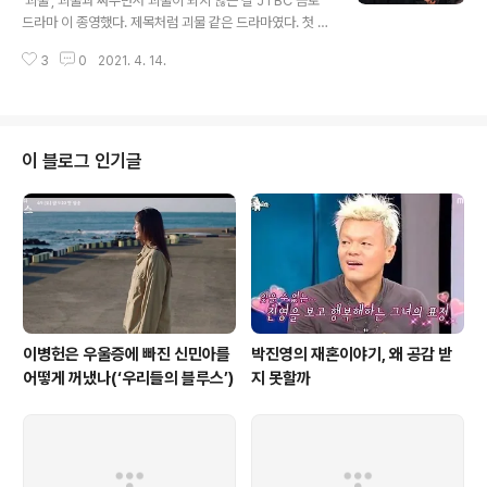
'괴물', 괴물과 싸우면서 괴물이 되지 않는 길 JTBC 금토
방식 그대로다. 그는 변호사이긴 하지만 법을 정의구현의
드라마 이 종영했다. 제목처럼 괴물 같은 드라마였다. 첫 회
방법으로 쓰지도 않고 그게 가능하다고 생각하지도 않는
부터 마지막 회까지 빈틈없이 몰아친 드라마였고, 범죄스
다. 법무법인 지푸라기의 홍유찬(유재명) 변호사가 힘없는
3
0
2021. 4. 14.
릴러 특유의 쫄깃한 장르적 묘미를 선사하면서도 일관된
약자들을 위해 싸우다 살해되..
메시지를 완성도 높게 놓치지 않은 드라마였다. 그래서 은
어떤 이야기를 하려 한 것일까. 일찌감치 드라마는 연쇄살
인범이 만양슈퍼 강진묵(이규회)이었다는 걸 드러냈지만,
그가 이동식(신하균)이 그토록 찾으려 했던 괴물의 진면목
이 블로그 인기글
은 아니었다는 걸 보여줬다. 그의 뒤에는 일찍이 그가 사이
코패스 연쇄살인범이라는 걸 알면서도 자기 자식을 지키기
위해 20년간이나 이를 묵인한 채 살아온 시의원 도해원(길
해연)이었고, 실제로 이동식의 여동생을 뺑소니친 후 사건
을 덮어버린 한기환(최진호) 경찰청장..
이병헌은 우울증에 빠진 신민아를
박진영의 재혼이야기, 왜 공감 받
어떻게 꺼냈나(‘우리들의 블루스’)
지 못할까