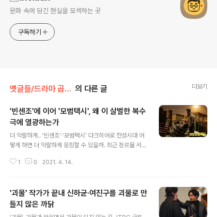
문화 속에 담긴 현실을 모색하는 곳
구독하기
더보기
옛글들/드라마 곱씹기
의 다른 글
'빈센조'에 이어 '모범택시', 왜 이 살벌한 복수
극에 열광하는가
글 내용
더 악랄하게.. '빈센조'·'모범택시' 다크히어로 전성시대 어
떻게 하면 더 악랄하게 응징할 수 있을까. 최근 장르물 서사
는 '선한 히어로'보다 '악랄한 히어로'의 전성시대다. 이들
1
0
2021. 4. 14.
다크히어로들은 인면수심의 악당들을 법이 아닌 그들의 방
식으로 처단하고 응징한다. tvN 토일드라마 의 마피아 변
호사 빈센조(송중기)가 그렇고, SBS 금토드라마 의 무지개
'괴물' 작가가 끝내 신하균·여진구를 괴물로 만
운수 택시기사 김도기(이제훈)가 그렇다. 도대체 무엇이 악
당 잡는 악당들, 다크히어로 전성시대를 열었을까. 의 마피
들지 않은 까닭
글 내용
아 변호사 빈센조가 바벨그룹과 대적하는 방식은 마피아의