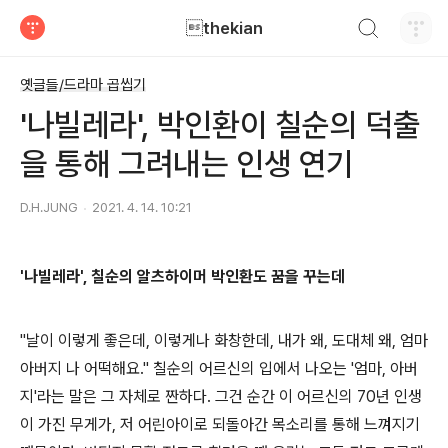
검색하기
thekian
티스토리
옛글들/드라마 곱씹기
'나빌레라', 박인환이 칠순의 덕출
을 통해 그려내는 인생 연기
D.H.JUNG
2021. 4. 14. 10:21
'나빌레라', 칠순의 알츠하이머 박인환도 꿈을 꾸는데
"날이 이렇게 좋은데, 이렇게나 화창한데, 내가 왜, 도대체 왜, 엄마
아버지 나 어떡해요." 칠순의 어르신의 입에서 나오는 '엄마, 아버
지'라는 말은 그 자체로 짠하다. 그건 순간 이 어르신의 70년 인생
이 가진 무게가, 저 어린아이로 되돌아간 목소리를 통해 느껴지기