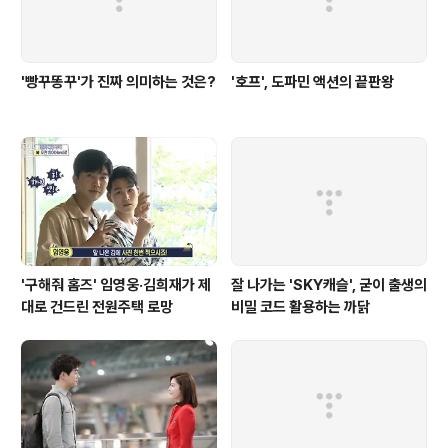
'빵꾸똥꾸'가 진짜 의미하는 것은?
'호프', 도파민 액션의 끝판왕
'구해줘 홈즈' 임영웅·김희재가 제
잘 나가는 'SKY캐슬', 굳이 출생의
대로 건드린 전원주택 로망
비밀 코드 활용하는 까닭