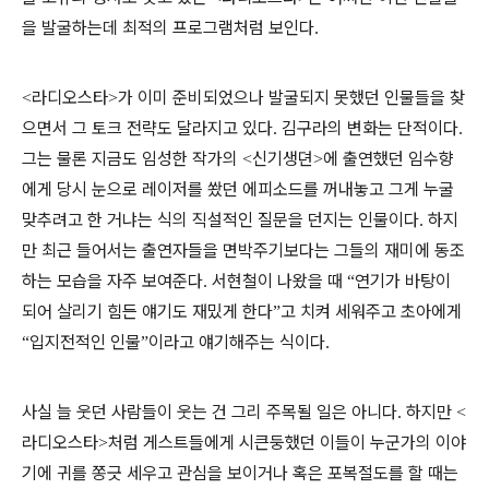
을 발굴하는데 최적의 프로그램처럼 보인다
.
라디오스타
가 이미 준비되었으나 발굴되지 못했던 인물들을 찾
<
>
으면서 그 토크 전략도 달라지고 있다
김구라의 변화는 단적이다
.
.
그는 물론 지금도 임성한 작가의
신기생뎐
에 출연했던 임수향
<
>
에게 당시 눈으로 레이저를 쐈던 에피소드를 꺼내놓고 그게 누굴
맞추려고 한 거냐는 식의 직설적인 질문을 던지는 인물이다
하지
.
만 최근 들어서는 출연자들을 면박주기보다는 그들의 재미에 동조
하는 모습을 자주 보여준다
서현철이 나왔을 때
연기가 바탕이
.
“
되어 살리기 힘든 얘기도 재밌게 한다
고 치켜 세워주고 초아에게
”
입지전적인 인물
이라고 얘기해주는 식이다
“
”
.
사실 늘 웃던 사람들이 웃는 건 그리 주목될 일은 아니다
하지만
.
<
라디오스타
처럼 게스트들에게 시큰둥했던 이들이 누군가의 이야
>
기에 귀를 쫑긋 세우고 관심을 보이거나 혹은 포복절도를 할 때는