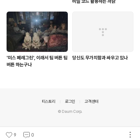
비밀 코드 활용하는 까닭
'미스 페레그린', 이래서 팀 버튼 팀
당신도 무가치함과 싸우고 있나
버튼 하는구나
의안내
티스토리
로그인
고객센터
© Daum Corp.
9
0