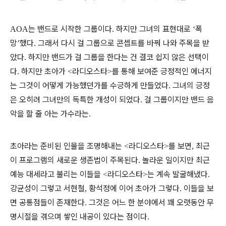
는 밴드로 시작한 그룹이다
하지만 그녀의 표현대로
폭
AOA
.
‘
망
했다
그래서 다시 걸 그룹으로 콘셉트를 바꿔 나와 주목을 받
’
.
았다
하지만 밴드가 걸 그룹을 한다는 건 결코 쉽지 않은 선택이
.
다
하지만 초아가
라디오스타
를 통해 보여준 긍정적인 에너지
.
<
>
는 그것이 어떻게 가능했던가를 수긍하게 만들었다
그녀의 긍정
.
은 오히려 그녀만의 독특한 개성이 되었다
걸 그룹이지만 밴드 음
.
악을 할 줄 아는 가수라는
.
초아라는 준비된 인물을 조명해내는
라디오스타
를 보면
최근
<
>
,
이 프로그램의 새로운 생존법이 주목된다
놀라운 일이지만 최근
.
예능 대세라고 불리는 이들을
라디오스타
는 계속 발굴해냈다
<
>
.
강균성이 그렇고 서현철
황석정에 이어 초아가 그렇다
이들을 보
,
.
면 공통점들이 존재한다
그것은 어느 한 분야에서 꽤 오랫동안 무
.
명시절을 겪으며 쌓인 내공이 있다는 점이다
.