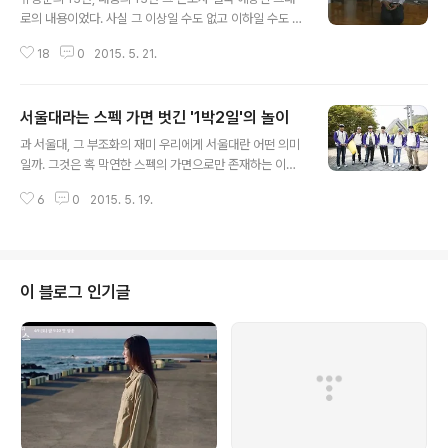
로의 내용이었다. 사실 그 이상일 수도 없고 이하일 수도 없
었다. 자신이 왜 병역기피자가 되어 입국거부까지 당하게
18
0
2015. 5. 21.
되었는가에 대한 장황한 이야기는, 본인은 해명이라 생각
했겠지만 우리네 대중들에게는 변명으로 들렸다. 그는 무
릎을 꿇고 사죄했지만 그는 그것이 자기 잘못이 아니라 오
서울대라는 스펙 가면 벗긴 '1박2일'의 놀이
해에서 빚어진 일이었고 타인의 설득에 의한 일이었으며
글 내용
사안이 이렇게 중대한지 몰랐던 무지의 소치에서 비롯된
과 서울대, 그 부조화의 재미 우리에게 서울대란 어떤 의미
일이었다고 강변하고 있었다. 즉 “반드시 군대에 가겠다”,
일까. 그것은 혹 막연한 스펙의 가면으로만 존재하는 이름
“해병대에 자원하겠다”는 기사가 나간 것은 기자의 질문에
이 아니었을까. 그래서 그 가면 뒤에 실제로 웃고 우는 학생
별 뜻 없이 던진 한 마디가 대서특필된 일이었고, 병무청이
6
0
2015. 5. 19.
들의 진면목을 보지 못했던 건 아닐까. 서울대를 찾아간 이
허락해 외국에 나갔다가 국적을 포기한 사실은 당시 소속
흥미로웠던 건 그 막연한 느낌으로만 다가왔던 그 곳에서
사와의 계약과 아버지의 설득 때문에 벌어..
공부하고 땀 흘리고 있는 학생들과 직접 어우러지는 시간
을 가졌다는 점이다. 물론 대학은 본래 예능의 텃밭이었다.
대학 특유의 자유로움은 예능과 만나 특별한 재미를 선사
이 블로그 인기글
하곤 했으니 말이다. 과거 1998년에 방영됐던 는 대표적
이다. 강호동이 MC를 맡은 이 프로그램은 끼 많고 재주 많
은 대학생들을 발굴해냈는데, 이 프로그램이 인연이 되어
연예계에 입성한 이들도 적지 않다. 이혁재는 대표적이고
전현무, 류수영, 샘 해밍턴도 이..