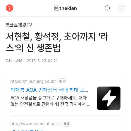
검색하기
thekian
티스토리
옛글들/명랑TV
서현철, 황석정, 초아까지 '라
스'의 신 생존법
D.H.JUNG
2015. 5. 22. 09:21
https://m.bunjang.co.kr/
광고
미개봉 AOA 번개장터 국내 최대 브랜
드 중고거래
AOA 새상품을 중고가로 구매하세요. 대화
없는 안전결제로 간편하게! 전국 각지에서 올
라오는 전국구 최다 상품 매일 10만 개 이상
의 신규 상품 업로드
http://www.safedent.co.kr
광고