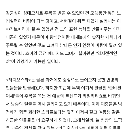
강균성이 성대모사로 주목을 받을 수 있었던 건 오랫동안 쌓인 노
래실력이 바탕이 되는 것이고
서현철이 뭐든 재밌게 살려내는 이
,
야기보따리가 될 수 있었던 건 그의 표현 능력을 만들어주는 연기
내공이 있었기 때문이며 황석정이란 대체불가의 솔직한 캐릭터가
주목될 수 있었던 것도 그녀의 남다른 연기 인생이 바탕에 깔려 있
는 것이다
초아의 긍정 에너지도 그녀가 살아왔던
입지전적인
.
‘
삶
이 있었기에 가능한 일이다
’
.
라디오스타
는 물론 과거에도 중심으로 들어오지 못한 변방의
<
>
인물들을 발굴해왔다
하지만 최근에 부쩍 여기서 발굴된
준비된
.
‘
대세
들이 주목을 끄는 건 예능의 트렌드가 리얼리티쇼로 바뀌면
’
서 방송의 얼굴들 역시 달라지고 있기 때문이다
이제 대중들은 범
.
접하기 힘든 화려한 스타들보다는 옆집 아저씨 같고 여동생 같은
친근한 인물들을 더 요구하게 되었다
그래서일까
늘 변방의 느낌
.
.
을 고유의 정서로 갖고 있는
라디오스타
는 어쩌면 이런 인물들
<
>