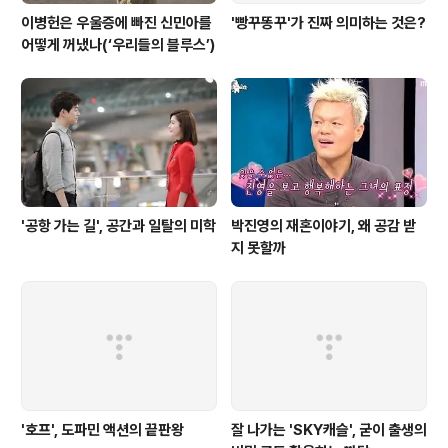
이병헌은 우울증에 빠진 신민아를
'빵꾸똥꾸'가 진짜 의미하는 것은?
어떻게 꺼냈나(‘우리들의 블루스’)
'공항 가는 길', 공간과 일탈의 미학
박진영의 재혼이야기, 왜 공감 받
지 못할까
'호프', 도파민 액션의 끝판왕
잘 나가는 'SKY캐슬', 굳이 출생의