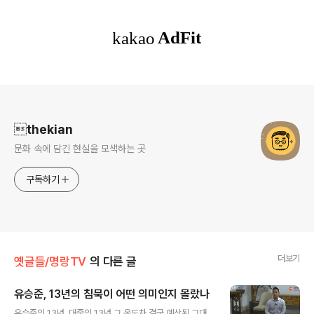
로그 정보
thekian
문화 속에 담긴 현실을 모색하는 곳
구독하기
더보기
옛글들/명랑TV
의 다른 글
유승준, 13년의 침묵이 어떤 의미인지 몰랐나
글 내용
유승준의 13년, 대중의 13년 그 온도차 결국 예상된 그대