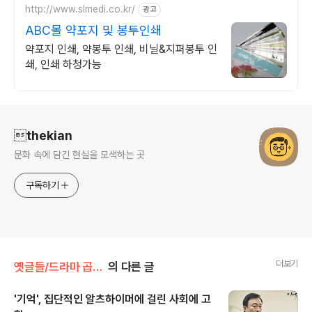
http://www.slmedi.co.kr/
광고
ABC몰 약포지 및 봉투인쇄
약포지 인쇄, 약봉투 인쇄, 비닐&지퍼봉투 인
쇄, 인쇄 하청가능
로그 정보
thekian
문화 속에 담긴 현실을 모색하는 곳
구독하기
더보기
옛글들/드라마 곱씹기
의 다른 글
'기억', 집단적인 알츠하이머에 걸린 사회에 고