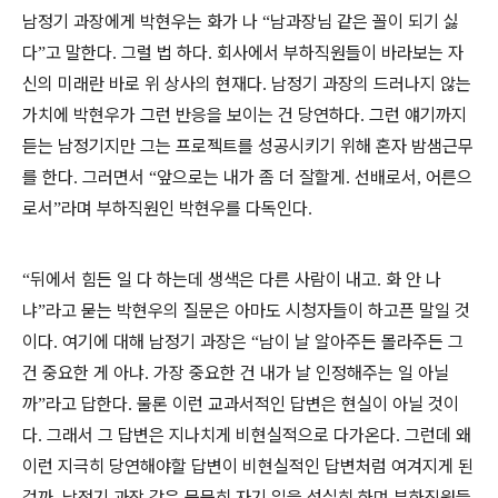
남정기 과장에게 박현우는 화가 나
남과장님 같은 꼴이 되기 싫
“
다
고 말한다
그럴 법 하다
회사에서 부하직원들이 바라보는 자
”
.
.
신의 미래란 바로 위 상사의 현재다
남정기 과장의 드러나지 않는
.
가치에 박현우가 그런 반응을 보이는 건 당연하다
그런 얘기까지
.
듣는 남정기지만 그는 프로젝트를 성공시키기 위해 혼자 밤샘근무
를 한다
그러면서
앞으로는 내가 좀 더 잘할게
선배로서
어른으
.
“
.
,
로서
라며 부하직원인 박현우를 다독인다
”
.
뒤에서 힘든 일 다 하는데 생색은 다른 사람이 내고
화 안 나
“
.
냐
라고 묻는 박현우의 질문은 아마도 시청자들이 하고픈 말일 것
”
이다
여기에 대해 남정기 과장은
남이 날 알아주든 몰라주든 그
.
“
건 중요한 게 아냐
가장 중요한 건 내가 날 인정해주는 일 아닐
.
까
라고 답한다
물론 이런 교과서적인 답변은 현실이 아닐 것이
”
.
다
그래서 그 답변은 지나치게 비현실적으로 다가온다
그런데 왜
.
.
이런 지극히 당연해야할 답변이 비현실적인 답변처럼 여겨지게 된
걸까
남정기 과장 같은 묵묵히 자기 일을 성실히 하며 부하직원들
.