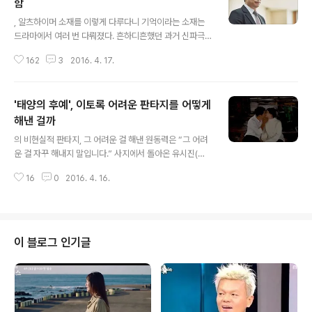
함
글 내용
, 알츠하이머 소재를 이렇게 다루다니 기억이라는 소재는
드라마에서 여러 번 다뤄졌다. 흔하디흔했던 과거 신파극
의 설정 중 하나가 ‘기억 상실’이고, 이런 전통은 최근 막장
162
3
2016. 4. 17.
드라마들에서도 많이 다뤄졌다. 하지만 최근 기억의 문제
는 알츠하이머라는 구체적의 질환의 문제로 다뤄진다. ‘기
억 상실’의 문제에 ‘불치병’이라는 소재가 얹어지기 마련이
'태양의 후예', 이토록 어려운 판타지를 어떻게
다. JTBC 이라는 드라마도 표면적으로 보면 이러한 기억
상실의 소재가 갖고 있는 극적 장치에 기대고 있다고 말할
해낸 걸까
글 내용
수 있다. 하지만 이 드라마는 그저 거기에 머물지 않는다.
의 비현실적 판타지, 그 어려운 걸 해낸 원동력은 “그 어려
알츠하이머라는 소재를 가져오고 있지만 그것이 우리 사회
운 걸 자꾸 해내지 말입니다.” 사지에서 돌아온 유시진(송
의 현실을 표징하고 있다는 데서 놀라운 이 드라마의 무게
중기)의 대사처럼 KBS 는 현실적으로 쉽지 않은 많은 드라
감이 드러난다. 결론적으로 말하면 이 드라마는 기억 상실
16
0
2016. 4. 16.
마적 난점들을 신기하게도 봉합시켜나가는 일들을 해냈다.
이 갖는 그런 속물적이고 식상하기까지..
죽을 위기를 그토록 겪으면서도 죽지 않는 인물들이나, 우
르크라는 가상의 분쟁지구에서 벌어졌던 전투상황과 재난,
사고, 전염병까지 꼬리를 물고 이어지던 과한 설정들. 종영
한 후 찬찬히 생각해보면 이 드라마가 가진 현실성이나 개
이 블로그 인기글
연성이 상당히 부족했다는 걸 실감하게 된다. 하지만 신기
하게도 그런 부족함들이 드러날 때마다 마치 마법처럼 그
걸 덮어버리는 보이지 않는 힘들이 등장했다. 사지에서 1년
만에 포로로 있다 탈출해 나온 유시진(송중기)을 본 강모연
(송혜교)은 “말도 안돼”라고 말..