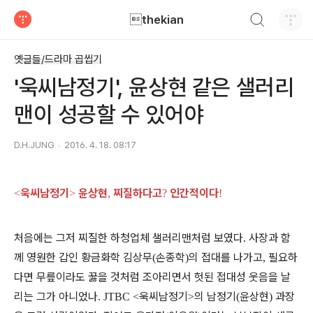
검색하기
thekian
티스토리
옛글들/드라마 곱씹기
'욱씨남정기', 윤상현 같은 샐러리
맨이 성공할 수 있어야
D.H.JUNG
2016. 4. 18. 08:17
욱씨남정기
윤상현
찌질하다고
인간적이다
<
>
,
?
!
처음에는 그저 찌질한 하청업체 샐러리맨처럼 보였다
사장과 함
.
께 영원한 갑인 황금화학 김상무
손종학
의 접대를 나가고
필요하
(
)
,
다면 무릎이라도 꿇을 것처럼 조아리면서 헛된 접대성 웃음을 날
리는 그가 아니었나
욱씨남정기
의 남정기
윤상현
과장
. JTBC <
>
(
)