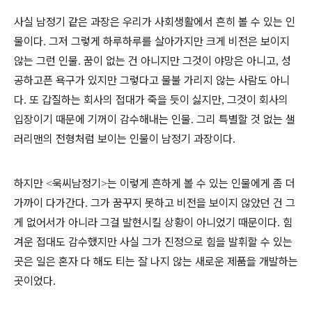
사실 남정기 같은 과장은 우리가 사회생활에서 흔히 볼 수 있는 인
물이다
그저 그렇게 하루하루를 살아가지만 크게 비전은 보이지
.
않는 그런 인물
꿈이 없는 건 아니지만 그것이 야망은 아니고
성
.
,
공하고픈 욕구가 있지만 그렇다고 물불 가리지 않는 사람도 아니
다
또 갑질하는 회사의 접대가 죽을 듯이 싫지만
그것이 회사의
.
,
입장이기 때문에 기꺼이 감수해내는 인물
그리 특별할 것 없는 샐
.
러리맨의 전형처럼 보이는 인물이 남정기 과장이다
.
하지만
욱씨남정기
는 이렇게 흔하게 볼 수 있는 인물에게 좀 더
<
>
가까이 다가간다
그가 꿈꾸지 못하고 비전을 보이지 않았던 건 그
.
게 없어서가 아니라 그걸 발현시킬 상황이 아니었기 때문이다
힘
.
겨운 접대도 감수했지만 사실 그가 진정으로 힘을 발휘할 수 있는
곳은 일은 혼자 다 해도 티는 잘 나지 않는 새로운 제품을 개발하는
곳이었다
.