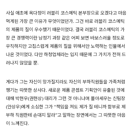
사실 애초에 옥다정이 러블리 코스메틱 본부장으로 오겠다고 마음
먹게된 가장 큰 이유가 무엇이었던가
그건 바로 러블리 코스메틱
.
의 제품의 질이 우수했기 때문이었다
결국 러블리 코스메틱의 가
.
장 큰 경쟁력이란 남정기 과장 같은 어찌 보면 바보스러울 정도로
우직하지만 고집스럽게 제품의 질을 위해서만 노력하는 인물에서
나온 것이었다
다만 하청업체라는 입지 때문에 그 가치가 전혀 드
.
러나지 않았을 뿐
.
게다가 그는 자신이 망가질지라도 자신의 부하직원들을 가족처럼
챙기는 따뜻한 상사다
새로운 제품 콘셉트 기획안이 유출된 것에
.
대해 박현우
권현상
대리가 그런 것 아니냐며 몰아세우는 신팀장
(
)
안상우
에게 소심한 그가
책임을 져도 제가 질 테니까 함부로 제
(
)
“
부하 직원한테 손대지 말라
고 말하는 장면에서는 그 따뜻한 마음
”
이 느껴진다
.