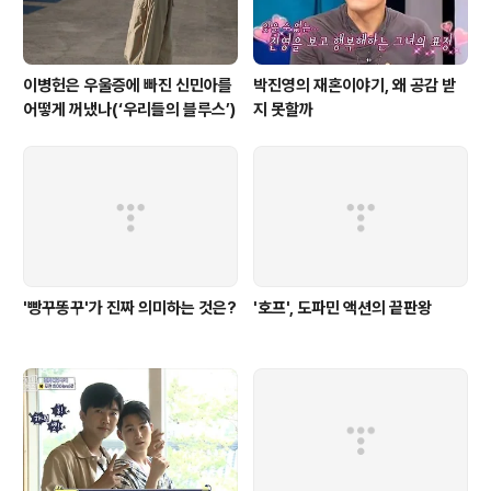
이병헌은 우울증에 빠진 신민아를
박진영의 재혼이야기, 왜 공감 받
어떻게 꺼냈나(‘우리들의 블루스’)
지 못할까
'빵꾸똥꾸'가 진짜 의미하는 것은?
'호프', 도파민 액션의 끝판왕