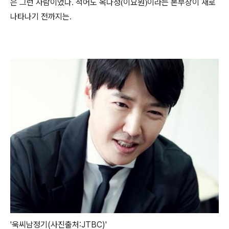
은 그런 사람이었다
적어도 옥다정
이요원
이라는 본부장이 새로
.
(
)
나타나기 전까지는
.
'욱씨남정기(사진출처:JTBC)'