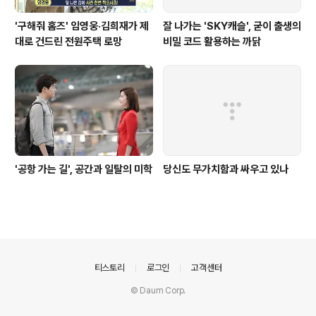
'구해줘 홈즈' 임영웅·김희재가 제
잘 나가는 'SKY캐슬', 굳이 출생의
대로 건드린 전원주택 로망
비밀 코드 활용하는 까닭
'공항 가는 길', 공간과 일탈의 미학
당신도 무가치함과 싸우고 있나
의안내
티스토리
로그인
고객센터
© Daum Corp.