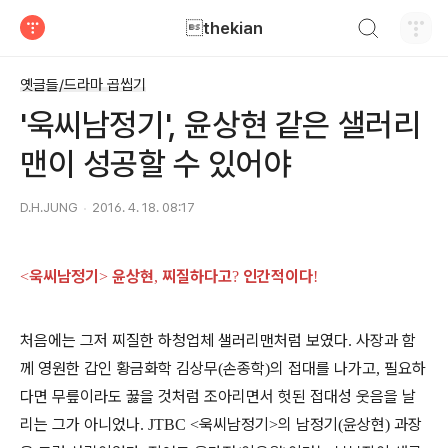
검색하기
thekian
티스토리
옛글들/드라마 곱씹기
'욱씨남정기', 윤상현 같은 샐러리
맨이 성공할 수 있어야
D.H.JUNG
2016. 4. 18. 08:17
욱씨남정기
윤상현
찌질하다고
인간적이다
<
>
,
?
!
처음에는 그저 찌질한 하청업체 샐러리맨처럼 보였다
사장과 함
.
께 영원한 갑인 황금화학 김상무
손종학
의 접대를 나가고
필요하
(
)
,
다면 무릎이라도 꿇을 것처럼 조아리면서 헛된 접대성 웃음을 날
리는 그가 아니었나
욱씨남정기
의 남정기
윤상현
과장
. JTBC <
>
(
)