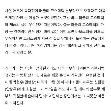
사실 애초에 옥다정이 러블리 코스메틱 본부장으로 오겠다고 마음
먹게된 가장 큰 이유가 무엇이었던가
그건 바로 러블리 코스메틱
.
의 제품의 질이 우수했기 때문이었다
결국 러블리 코스메틱의 가
.
장 큰 경쟁력이란 남정기 과장 같은 어찌 보면 바보스러울 정도로
우직하지만 고집스럽게 제품의 질을 위해서만 노력하는 인물에서
나온 것이었다
다만 하청업체라는 입지 때문에 그 가치가 전혀 드
.
러나지 않았을 뿐
.
게다가 그는 자신이 망가질지라도 자신의 부하직원들을 가족처럼
챙기는 따뜻한 상사다
새로운 제품 콘셉트 기획안이 유출된 것에
.
대해 박현우
권현상
대리가 그런 것 아니냐며 몰아세우는 신팀장
(
)
안상우
에게 소심한 그가
책임을 져도 제가 질 테니까 함부로 제
(
)
“
부하 직원한테 손대지 말라
고 말하는 장면에서는 그 따뜻한 마음
”
이 느껴진다
.