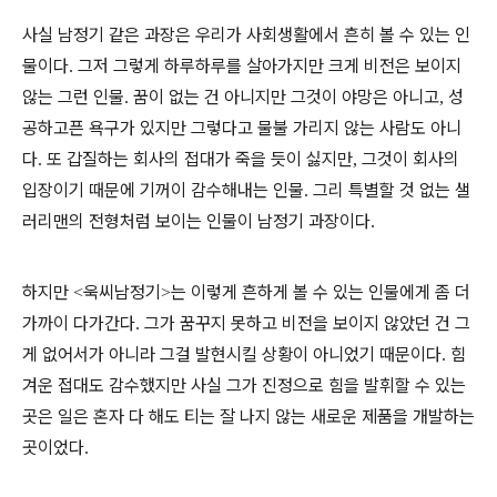
사실 남정기 같은 과장은 우리가 사회생활에서 흔히 볼 수 있는 인
물이다
그저 그렇게 하루하루를 살아가지만 크게 비전은 보이지
.
않는 그런 인물
꿈이 없는 건 아니지만 그것이 야망은 아니고
성
.
,
공하고픈 욕구가 있지만 그렇다고 물불 가리지 않는 사람도 아니
다
또 갑질하는 회사의 접대가 죽을 듯이 싫지만
그것이 회사의
.
,
입장이기 때문에 기꺼이 감수해내는 인물
그리 특별할 것 없는 샐
.
러리맨의 전형처럼 보이는 인물이 남정기 과장이다
.
하지만
욱씨남정기
는 이렇게 흔하게 볼 수 있는 인물에게 좀 더
<
>
가까이 다가간다
그가 꿈꾸지 못하고 비전을 보이지 않았던 건 그
.
게 없어서가 아니라 그걸 발현시킬 상황이 아니었기 때문이다
힘
.
겨운 접대도 감수했지만 사실 그가 진정으로 힘을 발휘할 수 있는
곳은 일은 혼자 다 해도 티는 잘 나지 않는 새로운 제품을 개발하는
곳이었다
.