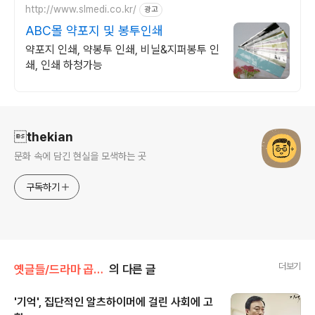
http://www.slmedi.co.kr/
광고
ABC몰 약포지 및 봉투인쇄
약포지 인쇄, 약봉투 인쇄, 비닐&지퍼봉투 인
쇄, 인쇄 하청가능
로그 정보
thekian
문화 속에 담긴 현실을 모색하는 곳
구독하기
더보기
옛글들/드라마 곱씹기
의 다른 글
'기억', 집단적인 알츠하이머에 걸린 사회에 고