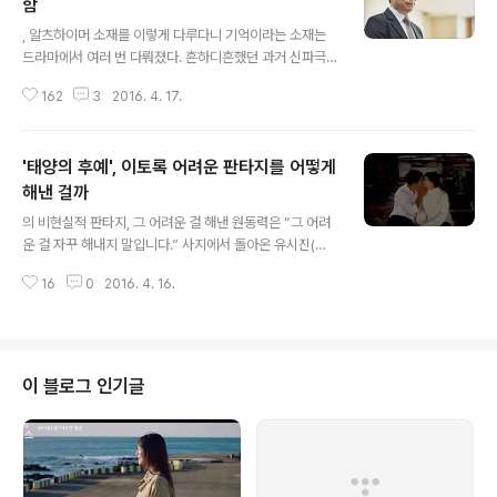
함
글 내용
, 알츠하이머 소재를 이렇게 다루다니 기억이라는 소재는
드라마에서 여러 번 다뤄졌다. 흔하디흔했던 과거 신파극
의 설정 중 하나가 ‘기억 상실’이고, 이런 전통은 최근 막장
162
3
2016. 4. 17.
드라마들에서도 많이 다뤄졌다. 하지만 최근 기억의 문제
는 알츠하이머라는 구체적의 질환의 문제로 다뤄진다. ‘기
억 상실’의 문제에 ‘불치병’이라는 소재가 얹어지기 마련이
'태양의 후예', 이토록 어려운 판타지를 어떻게
다. JTBC 이라는 드라마도 표면적으로 보면 이러한 기억
상실의 소재가 갖고 있는 극적 장치에 기대고 있다고 말할
해낸 걸까
글 내용
수 있다. 하지만 이 드라마는 그저 거기에 머물지 않는다.
의 비현실적 판타지, 그 어려운 걸 해낸 원동력은 “그 어려
알츠하이머라는 소재를 가져오고 있지만 그것이 우리 사회
운 걸 자꾸 해내지 말입니다.” 사지에서 돌아온 유시진(송
의 현실을 표징하고 있다는 데서 놀라운 이 드라마의 무게
중기)의 대사처럼 KBS 는 현실적으로 쉽지 않은 많은 드라
감이 드러난다. 결론적으로 말하면 이 드라마는 기억 상실
16
0
2016. 4. 16.
마적 난점들을 신기하게도 봉합시켜나가는 일들을 해냈다.
이 갖는 그런 속물적이고 식상하기까지..
죽을 위기를 그토록 겪으면서도 죽지 않는 인물들이나, 우
르크라는 가상의 분쟁지구에서 벌어졌던 전투상황과 재난,
사고, 전염병까지 꼬리를 물고 이어지던 과한 설정들. 종영
한 후 찬찬히 생각해보면 이 드라마가 가진 현실성이나 개
이 블로그 인기글
연성이 상당히 부족했다는 걸 실감하게 된다. 하지만 신기
하게도 그런 부족함들이 드러날 때마다 마치 마법처럼 그
걸 덮어버리는 보이지 않는 힘들이 등장했다. 사지에서 1년
만에 포로로 있다 탈출해 나온 유시진(송중기)을 본 강모연
(송혜교)은 “말도 안돼”라고 말..