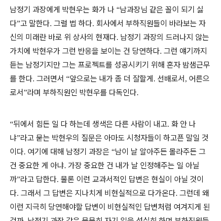
남정기 과장에게 박현우는 화가 나
남과장님 같은 꼴이 되기 싫
“
다
고 말한다
그럴 법 하다
회사에서 부하직원들이 바라보는 자
”
.
.
신의 미래란 바로 위 상사의 현재다
남정기 과장의 드러나지 않는
.
가치에 박현우가 그런 반응을 보이는 건 당연하다
그런 얘기까지
.
듣는 남정기지만 그는 프로젝트를 성공시키기 위해 혼자 밤샘근무
를 한다
그러면서
앞으로는 내가 좀 더 잘할게
선배로서
어른으
.
“
.
,
로서
라며 부하직원인 박현우를 다독인다
”
.
뒤에서 힘든 일 다 하는데 생색은 다른 사람이 내고
화 안 나
“
.
냐
라고 묻는 박현우의 질문은 아마도 시청자들이 하고픈 말일 것
”
이다
여기에 대해 남정기 과장은
남이 날 알아주든 몰라주든 그
.
“
건 중요한 게 아냐
가장 중요한 건 내가 날 인정해주는 일 아닐
.
까
라고 답한다
물론 이런 교과서적인 답변은 현실이 아닐 것이
”
.
다
그래서 그 답변은 지나치게 비현실적으로 다가온다
그런데 왜
.
.
이런 지극히 당연해야할 답변이 비현실적인 답변처럼 여겨지게 된
걸까
남정기 과장 같은 묵묵히 자기 일을 성실히 하며 부하직원들
.