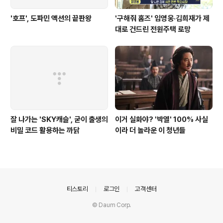
'호프', 도파민 액션의 끝판왕
'구해줘 홈즈' 임영웅·김희재가 제
대로 건드린 전원주택 로망
잘 나가는 'SKY캐슬', 굳이 출생의
이거 실화야? '박열' 100% 사실
비밀 코드 활용하는 까닭
이라 더 놀라운 이 청년들
의안내
티스토리
로그인
고객센터
© Daum Corp.