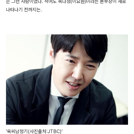
은 그런 사람이었다
적어도 옥다정
이요원
이라는 본부장이 새로
.
(
)
나타나기 전까지는
.
'욱씨남정기(사진출처:JTBC)'