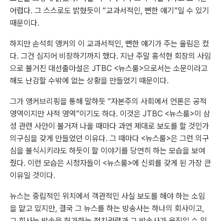
어렵다. 그 스스로도 밝혔듯이 “교과서적인, 뻔한 얘기”일 수 있기
때문이다.
하지만 손석희 앵커의 이 교과서적인, 뻔한 얘기가 주는 울림은 컸
다. 그건 심지어 비장하기까지 했다. 지난 주말 홍석현 회장의 사임
으로 불거진 대선출마설은 JTBC <뉴스룸>으로서는 소문이라고
해도 난감할 수밖에 없는 상황을 만들었기 때문이다.
그가 앵커브리핑을 통해 말하듯 “자본주의 사회에서 언론은 공적
영역이지만 사적 영역”이기도 하다. 이것은 JTBC <뉴스룸>이 삼
성 관련 사안이 불거져 나올 때마다 과연 제대로 보도를 할 것인가
의구심을 갖게 만들었던 이유다. 그 때마다 <뉴스룸>은 그런 의구
심을 불식시키라도 하듯이 할 이야기를 당연히 하는 모습을 보여
줬다. 이런 모습은 시청자들이 <뉴스룸>에 신뢰를 갖게 된 가장 큰
이유일 것이다.
뉴스는 중립적인 위치에서 객관적인 사실 보도를 해야 하는 소임
을 맡고 있지만, 결국 그 뉴스를 하는 방송사는 하나의 회사이고,
그 회사는 방송을 허가하는 정치권력과 그 방송사가 움직일 수 있