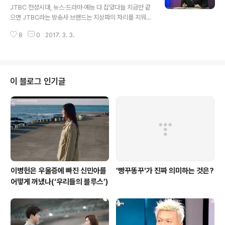
흘러들어가던 그 흐름조차 막혀버렸다. 중국의 대표적 동
JTBC 전성시대, 뉴스·드라마·예능 다 잡았다늘 지금만 같
영상 서비스 플랫폼인 유쿠(優酷)와 투더우(土豆), 아이치
으면 JTBC라는 방송사 브랜드는 지상파의 자리를 지워버
이(愛奇藝), 큐큐(QQ) 사이트 등에서는 는 물론이고 같은
릴 듯싶다. 개국한 지 5년이 조금 지났지만 JTBC는 뉴스
인기 한류 콘텐츠도 사라졌다. 한 때 차이나 드림을 꿈꾸던
8
0
2017. 3. 3.
면 뉴스, 드라마면 드라마, 예능이면 예능 모든 분야에서 독
시각은 이제 냉정한 현실을 받아 들..
보적 존재감을 드러내고 있다. 도대체 무엇이 이런 위상을
만들어낸 것일까.지상파와 종편을 통틀어 최고의 뉴스 브
랜드를 꼽는다면? 많은 이들이 서슴없이 JTBC 을 꼽을 것
이다. 손석희 앵커가 영입된 후 JTBC의 보도부문은 그간
이 블로그 인기글
지상파 뉴스들이 언론을 역할을 제대로 하지 못하던 그 빈
자리를 채워왔다. 공영방송이 국민의 눈과 귀가 되어주지
못하고 있다는 것을 알고 있는 시청자들에게는 JTBC 이
반가울 수밖에 없었다. 직접 팽목항까지 내려가서 끝까지
보도했던 세월호 참사 보도는..
이병헌은 우울증에 빠진 신민아를
'빵꾸똥꾸'가 진짜 의미하는 것은?
어떻게 꺼냈나(‘우리들의 블루스’)