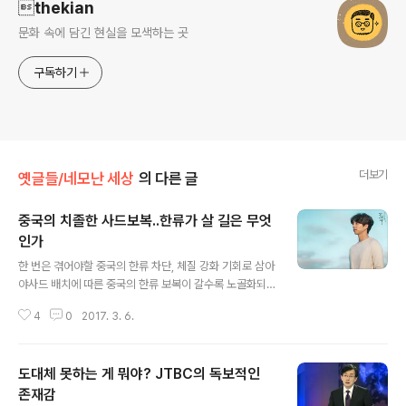
thekian
문화 속에 담긴 현실을 모색하는 곳
구독하기
더보기
옛글들/네모난 세상
의 다른 글
중국의 치졸한 사드보복..한류가 살 길은 무엇
인가
글 내용
한 번은 겪어야할 중국의 한류 차단, 체질 강화 기회로 삼아
야사드 배치에 따른 중국의 한류 보복이 갈수록 노골화되
고 있다. 이전까지만 해도 공공연히 드러내놓고 하지는 않
4
0
2017. 3. 6.
았지만, 이제는 아예 내 놓고 하는 수준이다. 사실상 한류가
흘러가는 물꼬라고 할 수 있는 중국의 인터넷 동영상 사이
트들에서 이제 한류 콘텐츠를 찾아보기가 어려워졌다. 최
도대체 못하는 게 뭐야? JTBC의 독보적인
근 화제작으로 떠올랐던 가 사드 보복으로 인해 공식적인
루트를 찾지 못했음에도 불구하고 중국 인터넷 사이트로
존재감
글 내용