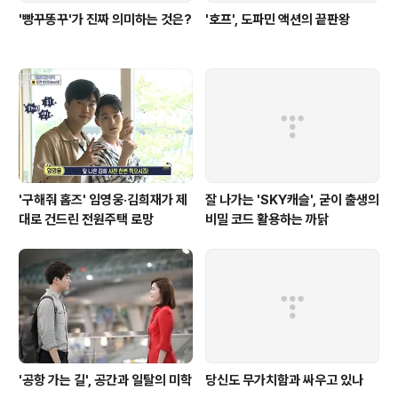
'빵꾸똥꾸'가 진짜 의미하는 것은?
'호프', 도파민 액션의 끝판왕
'구해줘 홈즈' 임영웅·김희재가 제
잘 나가는 'SKY캐슬', 굳이 출생의
대로 건드린 전원주택 로망
비밀 코드 활용하는 까닭
'공항 가는 길', 공간과 일탈의 미학
당신도 무가치함과 싸우고 있나