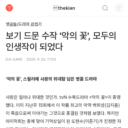
검색하기
thekian
티스토리
옛글들/드라마 곱씹기
보기 드문 수작 '악의 꽃', 모두의
인생작이 되었다
D.H.JUNG
2020. 9. 26. 11:03
'악의 꽃', 스릴러에 사랑의 위대함 담은 명품 드라마
사랑은 얼마나 위대한 것인가. tvN 수목드라마 <악의 꽃>이 종영
했다. 이미 지난주 15회에서 이 작품 최고의 악역 백희성(김지훈)
이 죽음으로써 이야기는 그것으로 종결된 것처럼 보였다. 하지만
마지막회는 총에 맞아 기억상실이 된 도현수(이준기)가 진정한 자