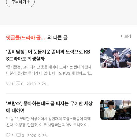
구독하기
더보기
옛글들/드라마 곱씹기
의 다른 글
'좀비탐정', 이 눈물겨운 좀비의 노력으로 KB
S드라마도 회생할까
글 내용
'좀비탐정', 코미디지만 웃을 때마다 느껴지는 짠내의 정체
이렇게 웃기는 좀비가 다 있나. 아마도 KBS 새 월화드라마
을 본 시청자라면 그간 좀비 장르들과는 너무나 다른 좀비
1
0
2020. 9. 26.
에 적이 당황스러웠을 지도 모르겠다. 이른바 K-좀비라는
말이 나올 정도로 우리네 좀비 장르물이 해외에서도 주목
받고 있는 현재, 의 좀비(최진혁)는 무섭다기보다는 우습
'브람스', 좋아하는데도 급 따지는 무례한 세상
다. 어떻게 누군가에 의해 죽게 됐는지도 알 수 없는 상태에
서 깨어난 좀비는 이나 그리고 등에 등장하는 좀비들처럼
에 대하여
글 내용
활기차지가(?) 않다. 빨리 가려고 해도 느릿느릿 몸이 굼뜨
'브람스', 무례한 세상이어서 김민재의 조심스러움이 이해
고, 돌을 던지려 해도 힘이 없다. 배가 너무나 고파 결국 혼
된다 "이정경, 한현호, 이 두 사람과는 피아노 트리오 이제
절하는 상황에 이르러야 눈이 빨개지고 깨어나 보면 자신
그만 하죠. 이 두 사람과는 취미로만 하세요. 준여 씨한테
도 모르게 죽어있는 동물들을 발견한다. 이러니 요즘 좀비
2
0
2020. 9. 26.