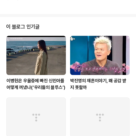
득 될 게 없는 조합입니다. 뭐 다이렉트로 말씀드리자면 준
라면 달리는 건 기본이요, ..
영 씨와 급이 안 맞습니다." 경후재단에서 나와 박준영(김
민재)을 매니지먼트하는 기획사의 한국지부를 맡게 된 박
성재(최대훈)는 대놓고 박준영에게 그렇게 말한다. 그들이
오랜 친구라는 사실을 알면서도 '급'을 이야기한다. SBS
이 블로그 인기글
월화드라마 에는 세상을 급으로 나누고 성적순으로 세워놓
고 이른바 '낮은 급'의 사람들에게 무례한 박성재 같은 이들
이 등장한다. 모두가 그런 건 아니지만 이 성과 중심으로 세
상을 바라보는 어른들 때문에 고통 받는 건 다름 아닌 청춘
들이다. 이제는 퇴물에 ..
이병헌은 우울증에 빠진 신민아를
박진영의 재혼이야기, 왜 공감 받
어떻게 꺼냈나(‘우리들의 블루스’)
지 못할까