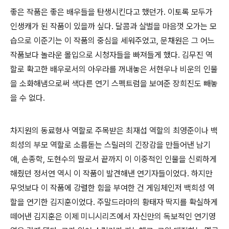
좋은 작품은 좋은 배우들을 탄생시킨다고 했던가. 이토록 모두가
인생캐가 된 작품이 있을까 싶다. 달콤과 살벌을 마음껏 오가는 모
습으로 이준기는 이 작품의 중심을 세워주었고, 문채원은 그 어느
작품보다 놀라운 몰입으로 시청자들을 빠져들게 했다. 김무진 역
할로 확고한 배우로서의 아우라를 꺼내놓은 서현우나 비운의 인물
을 소화해냄으로써 색다른 연기 스펙트럼을 보여준 장희진도 빼놓
을 수 없다.
차지원의 동료형사 역할로 주목받은 최재섭 역할의 최영준이나 백
희성의 부모 역할로 소름돋는 스릴러의 긴장감을 만들어낸 남기
애, 손종학, 도현수의 딸로서 끝까지 이 이중적인 인물을 신뢰하게
해줬던 정서연 역시 이 작품이 발견해낸 연기자들이었다. 하지만
무엇보다 이 작품에 강렬한 힘을 부여한 건 게임체인저 백희성 역
할을 연기한 김지훈이었다. 주말드라마의 황태자 딱지를 확실하게
떼어낸 김지훈은 이제 미니시리즈에서 자신만의 독보적인 연기영