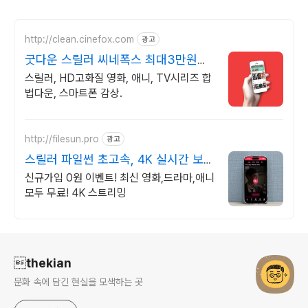
http://clean.cinefox.com
광고
굿다운 스릴러 씨네폭스 최대3만원
+10%추가적립
스릴러, HD고화질 영화, 애니, TV시리즈 합
법다운, 스마트폰 감상.
http://filesun.pro
광고
스릴러 파일썬 초고속, 4K 실시간 보
기!
신규가입 0원 이벤트! 최신 영화,드라마,애니
모두 무료! 4K 스트리밍
로그 정보
thekian
문화 속에 담긴 현실을 모색하는 곳