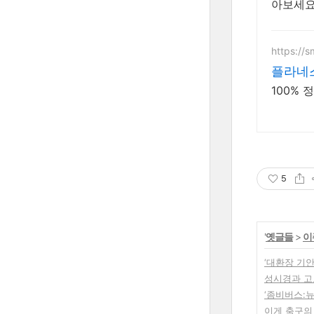
아보세요
https://
플라네스
100%
5
'
옛글들
>
이
‘대환장 기안
성시경과 고
‘좀비버스:
이게 축구의 