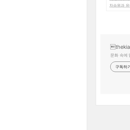
차승원과 유
theki
문화 속에 
구독하