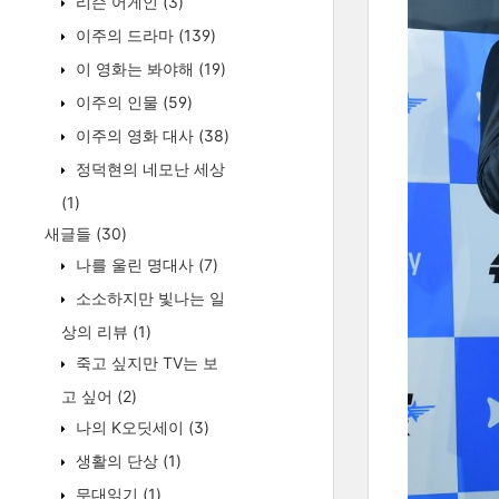
리슨 어게인
(3)
이주의 드라마
(139)
이 영화는 봐야해
(19)
이주의 인물
(59)
이주의 영화 대사
(38)
정덕현의 네모난 세상
(1)
새글들
(30)
나를 울린 명대사
(7)
소소하지만 빛나는 일
상의 리뷰
(1)
죽고 싶지만 TV는 보
고 싶어
(2)
나의 K오딧세이
(3)
생활의 단상
(1)
무대읽기
(1)