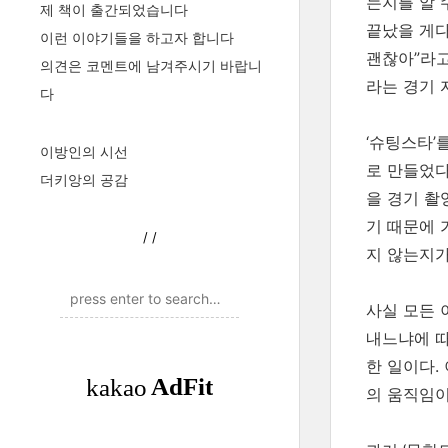
는지를 알 
제 책이 출간되었습니다
끝났을 게다
이런 이야기들을 하고자 합니다
괜찮아”라고
의견은 코멘트에 남겨주시기 바랍니
라는 경기 
다
‘슈팅스타’
이방인의 시선
로 만들었다
더키앙의 공감
을 경기 촬
기 때문에 
/
/
지 않는지가
사실 모든 
내느냐에 따
한 일이다.
의 움직임이