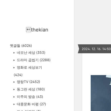
thekian
옛글들
(6026)
2024. 12. 16. 14:50
네모난 세상
(353)
드라마 곱씹기
(2288)
영화로 세상보기
(424)
명랑TV
(2452)
동그란 세상
(180)
이주의 방송
(43)
대중문화 비평
(27)