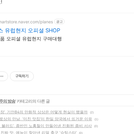
!
smartstore.naver.com/planes
광고
 유럽현지 오피셜 SHOP
 정품 오피셜 유럽현지 구매대행
구독하기
주의 방송
' 카테고리의 다른 글
장’, 기안84의 만화적 상상은 어떻게 현실이 됐을까
(2)
로상의 만남, ‘미친 맛집’이 한일 양국에서 뜨거운 이유
(1)
뉴 블러드’, 좀반인 노홍철이 만들어낸 진화된 좀비 서사
(0)
진짜 맛, 예능이 찾아낸 리얼 축구 ‘슈팅스타’
(0)