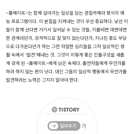
룸메이트
는 함께 살아가는 일상을 담는 관찰카메라 형식의 예
<
>
능 프로그램이다
이 본질을 지켜내는 것이 우선 중요하다
낯선 이
.
.
들이 함께 산다면 거기서 일어날 수 있는 것들
이를테면 데면데면
,
한 관계라던가
성격적으로 잘 맞지 않는다던가
지나친 흥도 부담
,
,
으로 다가온다던가 하는 그런 자잘한 심리들을 그저 일상적인 생
활 속에서
발견
해내는 것
그것이 이렇게 좋은 인물구성을 새롭
‘
’
.
게 갖게 된
룸메이트
에게 남은 숙제다
출연자들에게 무언가를
<
>
.
하려 하지 않는 편이 낫다
대신 그들의 일상적 행동에서 무언가를
.
발견하려는 노력은 그치지 말아야 한다
.