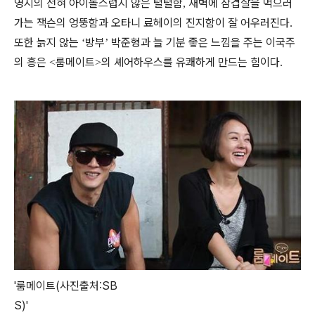
영지의 전혀 아이돌스럽지 않은 털털함
새벽에 삼겹살을 먹으러
,
가는 잭슨의 엉뚱함과 오타니 료헤이의 진지함이 잘 어우러진다
.
또한 늙지 않는
방부
박준형과 늘 기분 좋은 느낌을 주는 이국주
‘
’
의 흥은
룸메이트
의 셰어하우스를 유쾌하게 만드는 힘이다
<
>
.
'룸메이트(사진출처:SB
S)'