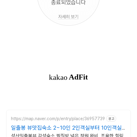
https://map.naver.com/p/entry/place/36957739
광고
일출봉 뷰맛집숙소 2~10인 2인객실부터 10인객실
구성
성산일출봉뷰 감성숙소 찜질방 넓은 정원 완비, 조용한 힐링