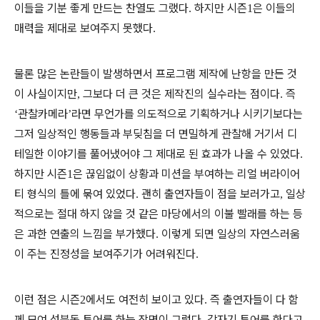
이들을 기분 좋게 만드는 찬열도 그랬다
하지만 시즌
은 이들의
.
1
매력을 제대로 보여주지 못했다
.
물론 많은 논란들이 발생하면서 프로그램 제작에 난항을 만든 것
이 사실이지만
그보다 더 큰 것은 제작진의 실수라는 점이다
즉
,
.
관찰카메라
라면 무언가를 의도적으로 기획하거나 시키기보다는
‘
’
그저 일상적인 행동들과 부딪침을 더 면밀하게 관찰해 거기서 디
테일한 이야기를 풀어냈어야 그 제대로 된 효과가 나올 수 있었다
.
하지만 시즌
은 끊임없이 상황과 미션을 부여하는 리얼 버라이어
1
티 형식의 틀에 묶여 있었다
괜히 출연자들이 점을 보러가고
일상
.
,
적으로는 절대 하지 않을 것 같은 마당에서의 이불 빨래를 하는 등
은 과한 연출의 느낌을 부가했다
이렇게 되면 일상의 자연스러움
.
이 주는 진정성을 보여주기가 어려워진다
.
이런 점은 시즌
에서도 여전히 보이고 있다
즉 출연자들이 다 함
2
.
께 모여 성북동 투어를 하는 장면이 그렇다
갑자기 투어를 한다고
.