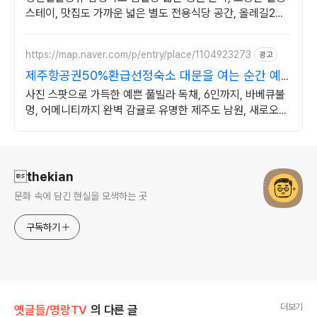
스테이, 맛집도 가까운 넓은 별도 전용식당 공간, 올레길2코
스 바로 옆, 트레킹후 힐링에 좋은 숙소
https://map.naver.com/p/entry/place/1104923273
광고
제주항공권50%환급선정숙소 대문을 여는 순간 예
쁨 가득
사진 스팟으로 가득한 예쁜 풀빌라 독채, 6인까지, 바베큐불
멍, 어메니티까지 완벽 감귤로 유명한 제주도 남원, 새로오픈
한 신상 풀빌라, 5성호텔급 시설 인테리어
로그 정보
thekian
문화 속에 담긴 현실을 모색하는 곳
구독하기
더보기
옛글들/명랑TV
의 다른 글