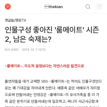
검색하기
thekian
티스토리
옛글들/명랑TV
인물구성 좋아진 '룸메이트' 시즌
2, 남은 숙제는?
D.H.JUNG
2014. 10. 7. 10:10
룸메이트
의도적 설정보다는 자연스러운 발견으로
<
>,
출연자들을 대거 교체한
룸메이트
는 적어도 인물구성만으
SBS <
>
로는 꽤 기대감을 자아내게 만든다
배종옥 같은 여배우가 자리함
.
으로써 만들어내는 안정감은
룸메이트
의 유사가족을 좀 더 가
<
>
족 같은 분위기로 만들어내는데 일조하고
써니의 사근사근함과
,