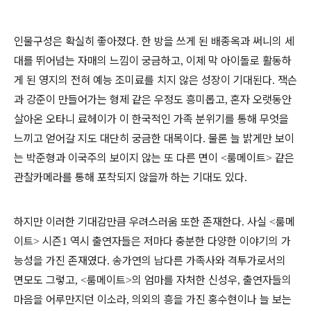
인물구성은 확실히 좋아졌다
한 방을 쓰게 된 배종옥과 써니의 세
.
대를 뛰어넘는 자매의 느낌이 궁금하고
이제 막 아이돌로 활동하
,
게 된 영지의 전혀 예능 조미료를 치지 않은 성장이 기대된다
잭슨
.
과 강준이 만들어가는 형제 같은 우정도 흥미롭고
혼자 오랫동안
,
살아온 오타니 료헤이가 이 한국적인 가족 분위기를 통해 무엇을
느끼고 얻어갈 지도 대단히 궁금한 대목이다
물론 늘 밝게만 보이
.
는 박준형과 이국주의 보이지 않는 또 다른 면이
룸메이트
같은
<
>
관찰카메라를 통해 포착되지 않을까 하는 기대도 있다
.
하지만 이러한 기대감만큼 우려스러움 또한 존재한다
사실
룸메
.
<
이트
시즌
역시 출연자들은 저마다 충분한 다양한 이야기의 가
>
1
능성을 가진 존재였다
송가연의 남다른 가족사와 격투가로서의
.
면모도 그렇고
룸메이트
의 엄마를 자처한 신성우
출연자들의
, <
>
,
마음을 어루만지던 이소라
의외의 흥을 가진 홍수현이나 늘 보는
,