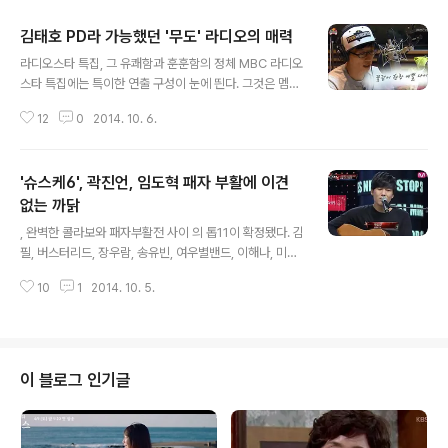
김태호 PD라 가능했던 '무도' 라디오의 매력
글 내용
라디오스타 특집, 그 유쾌함과 훈훈함의 정체 MBC 라디오
스타 특집에는 특이한 연출 구성이 눈에 띈다. 그것은 멤버
들이 라디오를 진행할 때, 카메라가 전국 방방곡곡의 라디
12
0
2014. 10. 6.
오가 있을 법한 현장을 스케치하며 보여준다는 점이다. 사
실 라디오의 소리는 눈에 볼 수가 없다. 하지만 이런 연출
구성은 그 눈에 보이지 않는 소리를 마치 눈에 보는 듯한 느
'슈스케6', 곽진언, 임도혁 패자 부활에 이견
낌으로 바꿔준다. 일일 DJ를 맡아 정형돈이 선곡한 곡을
어느 길거리를 지나는 이들이, 또 누군가를 만나 사랑을 나
없는 까닭
글 내용
누는 연인들이, 또 퇴근길에 지친 몸을 지하철에서 흔들리
, 완벽한 콜라보와 패자부활전 사이 의 톱11이 확정됐다. 김
고 있는 직장인들이 듣는 듯한 그 장면을 눈으로 본다는 건
필, 버스터리드, 장우람, 송유빈, 여우별밴드, 이해나, 미카,
특이한 경험이다. 그것은 라디오가 가진 ‘소통의 특성’을 그
임도혁, 곽진언, 이준희, 브라이언 박이 그들이다. 사실 특
대로 보여준다. 귀에서 귀로 전해지는 그 따뜻함. 길을 걷다
10
1
2014. 10. 5.
별한 이변이랄 것도 없었다. 워낙 실력자가 많이 나온 인데
가도 문득 미소 짓게 ..
다 거의 모두가 톱11에 들어갈 만했고 그만한 실력을 갖춘
참가자들이었기 때문이다. 그나마 이변이라면 브라이언 박
이 추가로 합격되면서 톱10이 톱11이 됐다는 것 정도. 하지
만 이것도 이미 이전 에서 종종 벌어졌던 일들이라 자연스
이 블로그 인기글
럽게 받아들여졌다. 흥미로운 건 패자부활에 대한 반응이
다. 1대1 대결을 통해 일찌감치 톱10에 합류한 김필, 버스
터리드, 장우람, 송유빈, 여우별밴드, 이해나, 미카와 달리