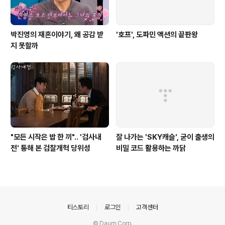
박진영의 재혼이야기, 왜 공감 받
'호프', 도파민 액션의 끝판왕
지 못할까
"모든 시작은 밥 한 끼".. '검사내
잘 나가는 'SKY캐슬', 굳이 출생의
전' 통해 본 검찰개혁 당위성
비밀 코드 활용하는 까닭
의안내
티스토리
로그인
고객센터
© Daum Corp.