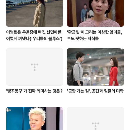
임도혁, 곽진언, 이준희, 브라이언 박은 패자 부활로 추가
합격되었..
이병헌은 우울증에 빠진 신민아를
'황금빛'이 그리는 이상한 엄마들,
어떻게 꺼냈나(‘우리들의 블루스’)
부모 탓하는 자식들
'빵꾸똥꾸'가 진짜 의미하는 것은?
'공항 가는 길', 공간과 일탈의 미학