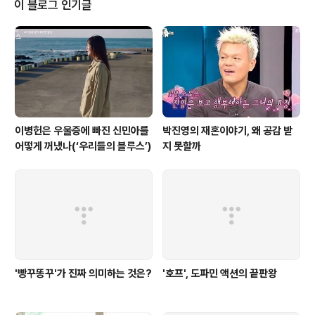
이 블로그 인기글
(이요원)은 물론이고, 숙휘공주(김소은) 역시 그에게 연심
을 품고 뒤에서 모르게 그를 돕는다. 그로 인해서 병을 고친
서은서(조보아) 역시 마음 한 구석에 그를 품고 사라진 그
를 찾아다닌다. 사암도인의 제자였던 소가영(염현경)은 연
심이라고는 할 수 없지만 늘 백광..
이병헌은 우울증에 빠진 신민아를
박진영의 재혼이야기, 왜 공감 받
어떻게 꺼냈나(‘우리들의 블루스’)
지 못할까
'빵꾸똥꾸'가 진짜 의미하는 것은?
'호프', 도파민 액션의 끝판왕