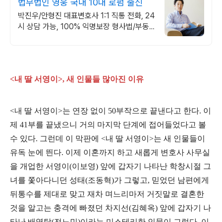
법무법인 영웅 국내 10대 로펌 출신
박진우/안형진 대표변호사 1:1 직통 전화, 24
시 상담 가능, 100% 익명보장 형사법/부동
산법 전문 변호사
<내 딸 서영이>, 새 인물들 많아진 이유
<내 딸 서영이>는 연장 없이 50부작으로 끝낸다고 한다. 이
제 41부를 끝냈으니 거의 마지막 단계에 접어들었다고 볼
수 있다. 그런데 이 막판에 <내 딸 서영이>는 새 인물들이
유독 눈에 띈다. 이제 이혼까지 하고 새롭게 변호사 사무실
을 개업한 서영이(이보영) 앞에 갑자기 나타난 학창시절 그
녀를 쫓아다니던 성태(조동혁)가 그렇고, 믿었던 남편에게
뒤통수를 제대로 맞고 재차 며느리마저 거짓말로 결혼한
것을 알고는 충격에 빠졌던 차지선(김혜옥) 앞에 갑자기 나
타난 배영탁(전노민)이라는 미스테리한 인물이 그렇다. 이