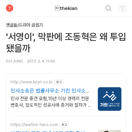
검색하기
thekian
티스토리
옛글들/드라마 곱씹기
'서영이', 막판에 조동혁은 왜 투입
됐을까
D.H.JUNG
2013. 2. 4. 11:00
http://www.kiryn.co.kr
광고
민사소송은 법률사무소 기린 민사소송
수많은 승소사례
민사 전문 중견 로펌,15년 이상 경력의 전문
변호사, 압도적인 성공사례 증거와 절차가 승
패를 결정합니다. 실력으로 증명된 로펌 법률
사무소 기린입니다.
https://lawfirm-hero.com
광고