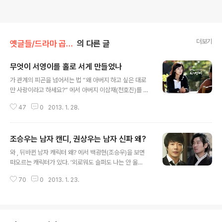
더보기
옛글들/드라마 곱씹기
의 다른 글
무엇이 서영이를 홀로 서게 만들었나
글 내용
가 관계의 피곤을 넘어서는 법 “왜 아버지 하고 싶은 대로
만 사랑이라고 하세요?” 에서 아버지 이삼재(천호진)를 다
시 만난 서영이(이보영)는 이렇게 말한다. 이삼재가 딸 서
47
0
2013. 1. 28.
영이를 잊지 못하고 그 주변을 빙빙 돌며 심지어 딸의 남편
인 강우재(이상윤)를 구해주기까지 한 것에 대해서 서영이
는 고마움을 표현할 수가 없었다. 그것이 아버지의 사랑이
조승우는 남자 캔디, 권상우는 남자 신파 왜?
라는 것을 알지만 바로 그 사랑 때문에 모든 게 들통 나고
글 내용
결국 강우재와 헤어질 수밖에 없게 되었기 때문이다. “늘
와 , 뒤바뀐 남자 캐릭터 왜? 에서 백광현(조승우)을 보면
아버지 행동이 자식들 위할 거라는 착각 이제 제발 그만 좀
떠오르는 캐릭터가 있다. ‘외로워도 슬퍼도 나는 안 울
두세요.” 모진 말이지만 이 말 속에는 그간 아버지가 가족
어-’하고 노래 부를 법한 캔디 캐릭터다. 어린 시절 버려져
을 위해 돈을 벌겠다는 미명하에 했던 무모한 사업으로 오
70
0
2013. 1. 23.
마의로서 자라오지만 그가 힘겨운 시간들을 버텨낼 수 있
히려 가족들을 힘겹게 했던 것에 대한 서영이의 감정이 들
었던 것은 그의 주변에 많은 인물들이 그를 도와주고 챙겨
어 있다. “잘 해보고 싶었는..
주었기 때문이다. 특히 백광현은 여복(女福)을 타고 난 인
물이다. 드라마에 나오는 대부분의 여인들이 백광현 바라
기일 정도다. 어린 시절부터 백광현을 그리워했던 강지녕