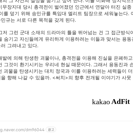
때의 그 사건의 실상을 숨기고 싶어 한다. 이를 미화해 정치적으
비무장지대 당시 총격전이 벌어졌던 인근에서 연달아 터진 실종
 이를 덮기 위해 송민규를 특임대 엘리트 팀장으로 세워놓는다.
민규는 서로 다른 목적을 갖게 된다.
그저 그런 군대 소재의 드라마의 틀을 뛰어넘는 건 그 접근방식
을 숨기고 자신들에게 유리하게 이용하려는 이들과 맞서는 용동
러 그려내고 있다.
개발에 의해 탄생한 괴물이나, 총격전을 이용해 진실을 은폐하
건 그것이 환기시키는 우리네 현실 때문이다. 그래서 용동진과 
런 괴물을 탄생시키는 대치 정국과 이를 이용하려는 세력들이 더
을 향해 나갈 수 있을까. <써치>의 향후 전개될 이야기가 사뭇 
log.naver.com/dm96044
광고