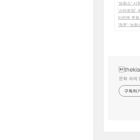
'브람스' 
'스타트업'
이번엔 주원.
'청춘'·'브
theki
문화 속에 
구독하