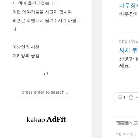
제 책이 출간되었습니다
비무장
이런 이야기들을 하고자 합니다
비무장지
의견은 코멘트에 남겨주시기 바랍니
다
http://w
이방인의 시선
써치 쿠
더키앙의 공감
선명한 
세요.
/
/
1
'
옛글들
>
드
'18 어게인