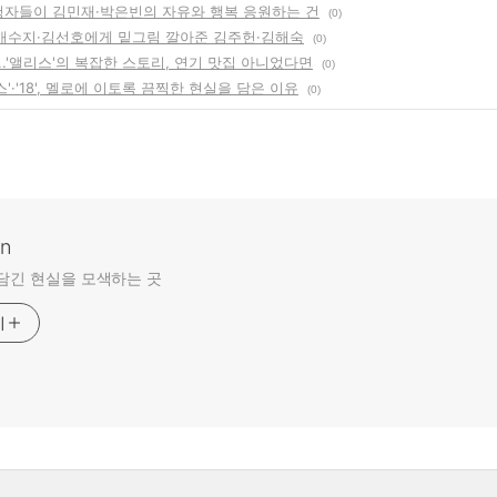
시청자들이 김민재·박은빈의 자유와 행복 응원하는 건
(0)
, 배수지·김선호에게 밑그림 깔아준 김주헌·김해숙
(0)
.'앨리스'의 복잡한 스토리, 연기 맛집 아니었다면
(0)
람스'·'18', 멜로에 이토록 끔찍한 현실을 담은 이유
(0)
an
담긴 현실을 모색하는 곳
기