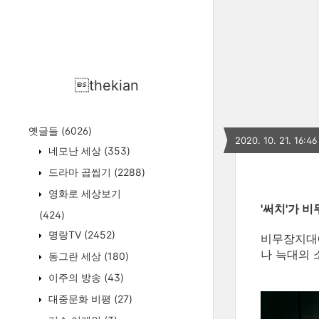
thekian
옛글들
(6026)
2020. 10. 21. 16:46
네모난 세상
(353)
드라마 곱씹기
(2288)
영화로 세상보기
'써치'가 
(424)
명랑TV
(2452)
비무장지대에
나 늑대의 
동그란 세상
(180)
이주의 방송
(43)
대중문화 비평
(27)