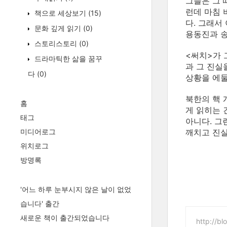
그들은 그 
런데 마침 
책으로 세상보기
(15)
다. 그래서
문화 깊게 읽기
(0)
용동진과 송
스토리스토리
(0)
<써치>가 
드라마틱한 삶을 꿈꾸
과 그 진실
다
(0)
상황을 에둘
북한의 핵 
홈
게 읽히는 
태그
아니다. 그
미디어로그
깨치고 진실
위치로그
방명록
'어느 하루 눈부시지 않은 날이 없었
습니다' 출간
새로운 책이 출간되었습니다
http://b