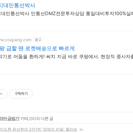
지대민통선박사
대민통선박사 민통선DMZ전문투자상담 통일대비투자100%
ww.coupang.com
광고
팡 급할 땐 로켓배송으로 빠르게
밝기로 어둠을 환하게! 써치 지금 바로 쿠팡에서. 현장직 종사자
구독하기
라마 곱씹기
' 카테고리의 다른 글
', 이도현·윤상현의 2인1역 '정체의 비밀' 콜라보
(0)