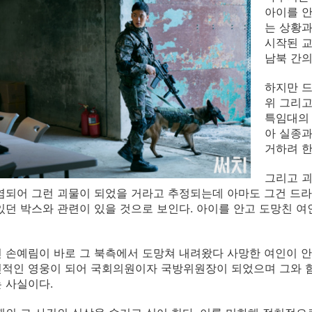
아이를 안
는 상황과
시작된 교
남북 간의
하지만 드
위 그리고
특임대의
아 실종과
거하려 한
그리고 괴
염되어 그런 괴물이 되었을 거라고 추정되는데 아마도 그건 드라
있던 박스와 관련이 있을 것으로 보인다. 아이를 안고 도망친 
 손예림이 바로 그 북측에서 도망쳐 내려왔다 사망한 여인이 안
적인 영웅이 되어 국회의원이자 국방위원장이 되었으며 그와 함
 사실이다.