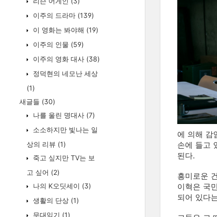
리슨 어게인
(3)
이주의 드라마
(139)
이 영화는 봐야해
(19)
이주의 인물
(59)
이주의 영화 대사
(38)
정덕현의 네모난 세상
(1)
새글들
(30)
나를 울린 명대사
(7)
소소하지만 빛나는 일
에 의해 감
상의 리뷰
(1)
손에 들고 
된다.
죽고 싶지만 TV는 보
고 싶어
(2)
흥미로운 건
나의 K오딧세이
(3)
이혁은 국민
되어 있다는
생활의 단상
(1)
무대읽기
(1)