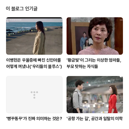
“최소한 한두 달 정도의 기부할 돈은 있다”고 하자 장위안
은 “그러니까 비정상”이라고 단정 지었다. 물론 장위안의
이 블로그 인기글
이 얘기는 가족을 위해 어느 정도는 돈을 남겨둬야 한다는
소신을 말한 것이다. 그는 만약 자신에게 35억이 있다면 2
5억만 기부하고 나머지는 가족에게 문제가 생기면 사용할
것이라고 말하기도 했다. 즉 이 소신 발언은 잘못된 것이 없
다. 하지만 기부하는 ..
이병헌은 우울증에 빠진 신민아를
'황금빛'이 그리는 이상한 엄마들,
어떻게 꺼냈나(‘우리들의 블루스’)
부모 탓하는 자식들
'빵꾸똥꾸'가 진짜 의미하는 것은?
'공항 가는 길', 공간과 일탈의 미학