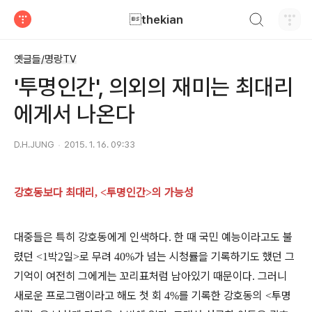
검색하기
thekian
티스토리
옛글들/명랑TV
'투명인간', 의외의 재미는 최대리
에게서 나온다
D.H.JUNG
2015. 1. 16. 09:33
강호동보다 최대리
투명인간
의 가능성
, <
>
대중들은 특히 강호동에게 인색하다
한 때 국민 예능이라고도 불
.
렸던
박
일
로 무려
가 넘는 시청률을 기록하기도 했던 그
<1
2
>
40%
기억이 여전히 그에게는 꼬리표처럼 남아있기 때문이다
그러니
.
새로운 프로그램이라고 해도 첫 회
를 기록한 강호동의
투명
4%
<