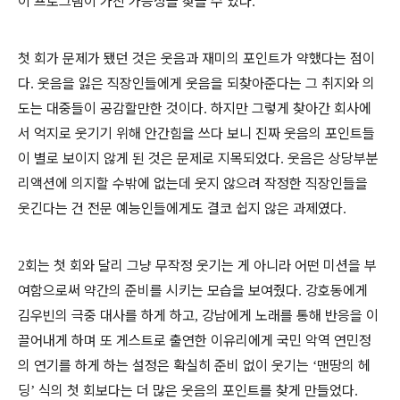
이 프로그램이 가진 가능성을 찾을 수 있다
.
첫 회가 문제가 됐던 것은 웃음과 재미의 포인트가 약했다는 점이
다
웃음을 잃은 직장인들에게 웃음을 되찾아준다는 그 취지와 의
.
도는 대중들이 공감할만한 것이다
하지만 그렇게 찾아간 회사에
.
서 억지로 웃기기 위해 안간힘을 쓰다 보니 진짜 웃음의 포인트들
이 별로 보이지 않게 된 것은 문제로 지목되었다
웃음은 상당부분
.
리액션에 의지할 수밖에 없는데 웃지 않으려 작정한 직장인들을
웃긴다는 건 전문 예능인들에게도 결코 쉽지 않은 과제였다
.
회는 첫 회와 달리 그냥 무작정 웃기는 게 아니라 어떤 미션을 부
2
여함으로써 약간의 준비를 시키는 모습을 보여줬다
강호동에게
.
김우빈의 극중 대사를 하게 하고
강남에게 노래를 통해 반응을 이
,
끌어내게 하며 또 게스트로 출연한 이유리에게 국민 악역 연민정
의 연기를 하게 하는 설정은 확실히 준비 없이 웃기는
맨땅의 헤
‘
딩
식의 첫 회보다는 더 많은 웃음의 포인트를 찾게 만들었다
’
.