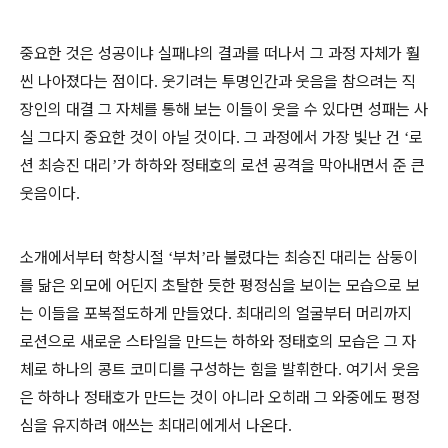
중요한 것은 성공이냐 실패냐의 결과를 떠나서 그 과정 자체가 훨
씬 나아졌다는 점이다
웃기려는 투명인간과 웃음을 참으려는 직
.
장인의 대결 그 자체를 통해 보는 이들이 웃을 수 있다면 성패는 사
실 그다지 중요한 것이 아닐 것이다
그 과정에서 가장 빛난 건
로
.
‘
션 최승진 대리
가 하하와 정태호의 로션 공격을 막아내면서 준 큰
’
웃음이다
.
소개에서부터 학창시절
부처
라 불렸다는 최승진 대리는 삼둥이
‘
’
를 닮은 외모에 어딘지 초탈한 듯한 평정심을 보이는 모습으로 보
는 이들을 포복절도하게 만들었다
최대리의 얼굴부터 머리까지
.
로션으로 새로운 스타일을 만드는 하하와 정태호의 모습은 그 자
체로 하나의 콩트 코미디를 구성하는 힘을 발휘한다
여기서 웃음
.
은 하하나 정태호가 만드는 것이 아니라 오히래 그 와중에도 평정
심을 유지하려 애쓰는 최대리에게서 나온다
.