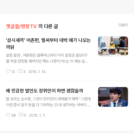
더보기
옛글들/명랑TV
의 다른 글
'삼시세끼' 어촌편, 벌써부터 대박 얘기 나오는
까닭
글 내용
실험 끝낸 , 어촌편은 블록버스터다 이미 실험은 끝났다?
를 처음 런칭할 때까지만 해도 나영석 PD는 이 예능 실험
이 과연 성공할 것인가에 대한 확신이 없었다고 했다. 그도
13
3
2015. 1. 14.
그럴 것이 무언가를 하는 것이 아니라 하지 않는 것이 콘셉
트로 내세워질 만큼 확실히 손에 잡히는 요소가 거의 없었
기 때문이다. 하지만 강원도편이 대성공으로 끝난 만큼 스
왜 민감한 발언도 장위안이 하면 괜찮을까
핀오프로 돌아오는 어촌편은 이미 ‘대박’이라는 얘기들이
글 내용
벌써부터 나오고 있다. 거기에는 그만한 합당한 근거들이
뭘 모르는 순수함, 그것이 장위안의 대체불가 매력 “그런데
있다. 첫째, 캐스팅이 다르다는 점이다. 물론 강원도편의 이
이런 준비 없이 돈을 다 기부하는 건 내 생각에는 아버지 아
서진과 옥택연 그리고 줄줄이 이어진 게스트들의 면면이
닌 거 같아요.” 에 게스트로 출연한 기부천사 션에게 장위
약했다는 얘기는 아니지만, 이번 어촌편은 캐스팅이 톱 클
38
0
2015. 1. 7.
안은 이렇게 자신의 생각을 말했다. 매달 3천만 원씩 기부
래스급이다. 차승원과 유해진 그리고 장근석까지. 의 고정
해 축적 금액이 35억을 넘는다는 션에게 “남은 돈이 있
게스트라고 여겨질 만큼 나올 때마다..
냐”고 엉뚱한 질문을 던진 것도 장위안이다. 당황한 션이