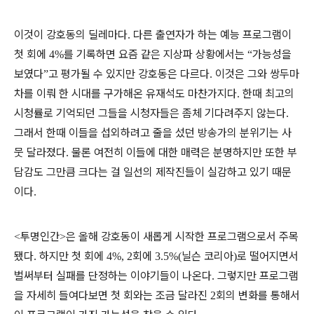
이것이 강호동의 딜레마다
다른 출연자가 하는 예능 프로그램이
.
첫 회에
를 기록하면 요즘 같은 지상파 상황에서는
가능성을
4%
“
보였다
고 평가될 수 있지만 강호동은 다르다
이것은 그와 쌍두마
”
.
차를 이뤄 한 시대를 구가해온 유재석도 마찬가지다
한때 최고의
.
시청률로 기억되던 그들을 시청자들은 좀체 기다려주지 않는다
.
그래서 한때 이들을 섭외하려고 줄을 섰던 방송가의 분위기는 사
뭇 달라졌다
물론 여전히 이들에 대한 매력은 분명하지만 또한 부
.
담감도 그만큼 크다는 걸 일선의 제작진들이 실감하고 있기 때문
이다
.
투명인간
은 올해 강호동이 새롭게 시작한 프로그램으로서 주목
<
>
됐다
하지만 첫 회에
회에
닐슨 코리아
로 떨어지면서
.
4%, 2
3.5%(
)
벌써부터 실패를 단정하는 이야기들이 나온다
그렇지만 프로그램
.
을 자세히 들여다보면 첫 회와는 조금 달라진
회의 변화를 통해서
2