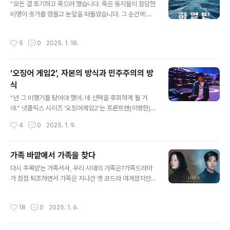
얹혀 살던 애순은 어린 나이에도 사실상 식모 역할을 했다.
“모든 걸 포기하고 죽으려 했습니다. 죽은 동지들의 참담한
그 사실을 알고는 엄마가 애순을 다시 데려가지만 그 엄마
비명이 귓가를 맴돌고 눈앞을 떠돌았습니다. 그 순간에 깨
도 스물 아홉의 나이에 생을 등졌다. 결국 열 살 먹은 애순
달았습니다. 나는 죽은 동지들의 목숨을 대신하여 살고 있
은 새아버지의 아이들을 돌보며 소처럼 밭을 일궈 양배추
다는 것을. 그리고 내가 해야할 일을 알았습니다. 대한제국
작성시간
5
0
2025. 1. 18.
를 팔아 생계를 이었다. 본래 지..
을 유린하는 일본 늑대의 우두머리, 늙은 늑대를 반드시 죽
여 없애자고.” 우민호 감독의 영화 ‘하얼빈’은 이러한 내레
이션과 함께 죽은 줄 알았던 안중근(현빈)이 꽁꽁 얼어붙은
‘오징어 게임2’, 자본의 방식과 민주주의의 방
두만강을 건너 살아돌아 오는 장면으로 시작한다. 영화관
식
에서 봐야 그 압도적인 스케일이 느껴질 법한 그 광경은 실
글 내용
제 두만강의 풍경은 아닐게다. 칼바람이 불어오는 얼음 위
“넌 그 비행기를 탔어야 했어. 네 선택을 후회하게 될 거
를 홀로 걸어나가는 모습은 보기만 해도 오한이 들 것 같은
야.” 넷플릭스 시리즈 ‘오징어게임2’는 프론트맨(이병헌)이
느낌으로, 그 곳을 걷는 이의 마음 속을 들여다보게 만든다.
기훈(이정재)에게 하는 경고로 문을 연다. 그건 ‘선택’에 대
작성시간
4
0
2025. 1. 9.
그 마음은 지옥이다. ..
한 경고다. 시즌1 엔딩에서 미국으로 가려던 기훈(정재)은
발길을 돌리며 프론트맨(이병헌)에게 전화로 선전포고한
바 있다. “난 말이 아니야. 사람이야. 그래서 궁금해. 너희들
가족 바깥에서 가족을 찾다
이 누군지. 어떻게 사람에게 이런 짓을 할 수 있는지. 그래
글 내용
다시 주목받는 가족서사, 우리 시대의 가족은?가족드라마
서 난 용서가 안돼. 너희들이 하는 짓이.” 만일 기훈이 그대
가 점점 퇴조하면서 가족은 지나간 옛 코드라 여겨졌지만
로 비행기를 탔다면 어땠을까. 아무 일도 벌어지지 않고 저
최근 들어 가족 서사는 다시금 전면에 떠오르고 있다. 어째
들이 원하는대로 세상은 흘러갔을 게다. 하지만 발길을 되
서 가족 서사가 다시 부상하고 있을까. 또 그 가족 서사는
돌린 그는 저들과 맞서려 하고 이 잔혹한 게임을 끝장내려
작성시간
18
0
2025. 1. 6.
과거와 무엇이 달라졌을까. 피 한 방울 섞이지 않은 가족의
한다. 프론트맨의 경고와 기훈의 선전포고. 시즌2는 이 두
탄생최근 ENA에서 방영되고 있는 드라마 ‘나미브’는 해고
흐름의 부..
된 스타 제작자 강수현(고현정)이 방출된 장기 아이돌 연습