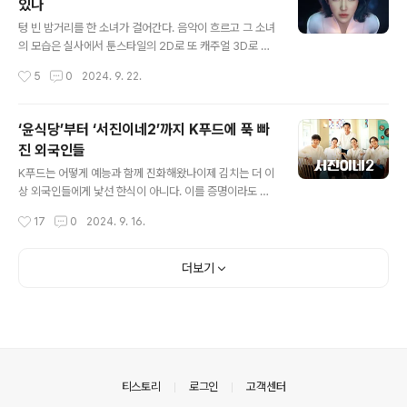
있나
이나은과 함께한 이탈리아 로마 여행기에서 그가 했던 두
글 내용
둔 발언이 문제가 됐다. “학폭 이야기만 나오면 예민했다.
텅 빈 밤거리를 한 소녀가 걸어간다. 음악이 흐르고 그 소녀
가해자라고 해서 널 차단했는데 아니라는 기사를 보고 풀
의 모습은 실사에서 툰스타일의 2D로 또 캐주얼 3D로 변
었다. 오해받는 사람한테 피해주는 것 같았다.” 곽튜브는
신한다. 변신할 때마다 전자음이 들리고 픽셀이 흩어지고
작성시간
5
0
2024. 9. 22.
해당 영상에서 그렇게 말했고, 여기에 이나은은 “진짜 나를
뭉쳐지는 이미지를 통해 이 존재의 특이성이 설명된다. 이
오해하고 차단했다는 게 그런 사람..
‘Done’이라는 첫 번째 싱글 앨범 뮤직비디오에 등장하는
이 소녀의 이름은 나이비스(naevis)다. SM엔터테인먼트
‘윤식당’부터 ‘서진이네2’까지 K푸드에 푹 빠
의 에스파의 세계관에서 탄생한 버추얼 아티스트다. 사람
진 외국인들
은 아니지만 인공지능과 VFX 기술이 결합되어 만들어낸
글 내용
버추얼 아티스트. 그가 공식적으로 첫 번째 싱글을 내고 본
K푸드는 어떻게 예능과 함께 진화해왔나이제 김치는 더 이
격 활동을 시작한 것이다. 최근 몇 년 간 인공지능을 활용
상 외국인들에게 낯선 한식이 아니다. 이를 증명이라도 하
한 보이스 기술과 다양한 모델링 기술의 비약적인 발전으
듯 예능 프로그램에서는 김치에 열광하는 외국인들을 쉽게
작성시간
17
0
2024. 9. 16.
로 버추얼 휴먼이 점점 늘어났다. 그들은 모델로 활동하기
찾아볼 수 있게 됐다. 방송과 K푸드가 그간 해온 공생은 어
도 하고, 인플루언서, 유튜버로..
떤 시너지를 만들었을까. ‘서진이네2’가 보여준 비비고 컵
떡볶이 PPL“아 떡볶이 먹고 싶다-” tvN 예능 ‘서진이네
더보기
2’에서 점심 한 타임을 보내고 숨을 돌리는 시간, 직원들이
모여 앉아 간식을 먹을 준비를 한다. 그런데 간식은 이들이
직접 해먹는 게 아니라 간편식으로 나온 컵떡볶이다. PPL
로 들어간 이 장면에서 박서준은 친절하게 물을 붓고 전자
렌지에 3분만 돌리면 완성되는 컵떡볶이를 시연해 보여주
며 그 간편함을 설득한다. 컵떡볶이를 받아든 직원들 모두
의안내
티스토리
로그인
고객센터
가 그 간편함과 맛에 감탄사..