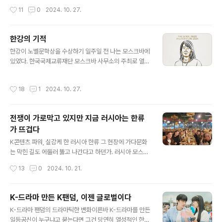
부문 최우수상을 수상한 조영숙 명인은 수상 소감에서 그
아지고 있다. 코로나19 시기 움츠러들었던 콘서트 열기가
작성시간
11
0
2024. 10. 27.
렇게 감사의 마음을..
더해져 밴드 기반의 아티스트에 대한 팬덤도 커지고 있는
데, 이런 변화는 무얼 말해주는 걸까. 최근 주목되는 데이식
스와 QWER지난 10월22일 멜론차트를 보면 로제와 브로
한강의 기적
노마스가 함께 한 ‘APT.’와 에스파의 ‘UP’ 그리고 제니의
글 내용
한강이 노벨문학상을 수상하기 일주일 전 나는 모스크바에
‘Mantra’ 같은 K팝 아이돌의 음악들이 맨 꼭대기에 위치
있었다. 한국국제교류재단 모스크바 사무소의 주최로 열린
해 있지만, 그보다 더 눈에 띠는 건 데이식스다. 데이식스는
‘전 러시아 대학생 한국어 올림피아드’에 특강을 요청 받아
멜론 탑100 차트 20위 권에만 최근 발매한 ‘Fourever’
서였다. 알다시피 러시아와 우크라이나가 전쟁 중인데, 그
앨범 수록곡들인 ‘Happy’, ‘Welcome to the Show’는
작성시간
18
1
2024. 10. 27.
곳을 굳이 가야할까 싶었지만 호기심이 일었다. 하필이면
물론이고 예전에 냈던 곡들인 ‘한 페이지가 될 ..
한국의 대중문화 관련 글을 쓰며 살아가는 나를 불렀다는
건, 그 곳에도 한류 열풍이 있다는 걸 예감하게 했기 때문이
전쟁이 가로막고 있지만 지금 러시아는 한류
다. 그 예감은 정확히 들어맞았다. 그 곳에서 환대해준 러시
가 뜨겁다
아 한국어 교수들(행사에 심사를 맡은 러시아안들이다)은
글 내용
유창한 한국어로 톨스토이의 소설 ‘전쟁과 평화’에 빗대 한
K콘텐츠 파워, 실감케 한 러시아 한류 그 현장에 가다문화
국과 러시아의 상황을 농담했다. “한국과 러시아는 지금
는 막힌 길도 에둘러 뚫고 나간다고 하던가. 러시아 모스크
‘전쟁과 평화’ 중입니다. 전쟁 중이라 러시아가 한국을 비우
바에서 필자가 느낀 건 전쟁으로 인해 막힌 한국과 러시아
작성시간
13
0
2024. 10. 21.
호국으로 지정했지만 우리는 이렇..
의 외교적 국면들 속에서도 한류는 오히려 더 뜨거워졌다
는 것이다. 현재의 러시아 청년들이 보여주는 한류 열풍 그
현장을 다녀왔다. 러시아인이 사도세자 뒤주 이야기를 하
K-드라마 만든 K팬덤, 이젠 글로벌이다
는 진풍경“여기서 뒤주는 사도사제가 가둬져 죽은 뒤주를
글 내용
K-드라마 팬덤의 드라마틱한 변화이른바 K-드라마를 만든
떠올리게 합니다.” 방탄소년단의 멤버 슈가(Agust D)가
일등공신이 누구냐고 묻는다면 그건 당연히 열성적인 한국
낸 ‘대취타’ 중 ‘과건 뒤주에 가두고’라는 가사를 설명하는