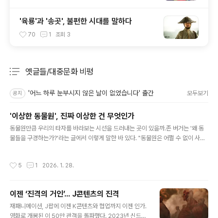
'육룡'과 '송곳', 불편한 시대를 말하다
70
1
조회
3
옛글들/대중문화 비평
분류 전체보기
주요 글 목록
'어느 하루 눈부시지 않은 날이 없었습니다' 출간
모두보기
공지
'이상한 동물원', 진짜 이상한 건 무엇인가
글 내용
동물원만큼 우리의 타자를 바라보는 시선을 드러내는 곳이 있을까.존 버거는 '왜 동
물들을 구경하는가?'라는 글에서 이렇게 말한 바 있다. "동물원은 어쩔 수 없이 사람
들을 실망시킨다.동물원의 공적인 존재 목적은 관람객들에게 동물을 구경하는 기회
를 제공하는 것이다.하지만 동물원에 처음 들어선 사람이 그 곳에서 동물다운 동물의
작성시간
5
1
2026. 1. 28.
모습을 만나볼 수 있는 장소란 어디에도 없다.고작해야 깜박이며 스치듯 외면해 버리
는 동물들의 시선을 만날 수 있을 뿐이다." 존 버거가 하고 싶었던 이야기는 동물원이
근대 제국주의 시대의 산물로인간과 동물 사이의 진정한 관계를 무너뜨리는 상징적
이젠 ‘진격의 거인’... J콘텐츠의 진격
공간이 되었다는 것이었다. 사실 제국주의시대에 본다는 것은 '지배한다'는 권력의
글 내용
의미를 갖고 있었다. 당대의 동물원에는 동물들만이 아닌 식민지 ..
재패니메이션, J팝에 이젠 K콘텐츠와 협업까지 이젠 인가.
영화로 개봉된 이 50만 관객을 돌파했다. 2023년 신드롬