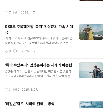
과 최근 불고 있는 J팝 열풍에 한일간 콘텐츠 협업도 늘고
있는 현재, J콘텐츠의 진격은 무얼 말해주는 걸까. 단독 상
작성시간
7
1
2025. 4. 7.
영작 흥행기록 경신작년 메가박스에서 단독 개봉한 오시야
마 키요타카 감독의 애니메이션 은 30만 관객을 돌파하는
저력을 보였다. 57분짜리 중편인데다 다른 멀티플렉스에
KBS도 주목해야할 ‘폭싹’ 임상춘의 가족 시대
서는 방영하지 않고 오로지 메가박스에서만 방영된다는 점
극
을 생각해보면 30만 관객 돌파는 이례적인 성공이라 봐야
글 내용
한다. 그런데 재패니메이션 팬덤이 국내에 그만큼 탄탄하
‘폭싹’의 가족 시대극은 KBS의 가족극과 뭐가 다를까이런
게 자리하고 있다는 사실은 이 성공을 그저 기적이나 우연
상상을 해본다. 만일 넷플릭스에서 현재 방영되고 있는 가
처럼 보게 만들지 않는다. 이 작품은 을 그린 후지모토 타츠
KBS에서 방영됐다면 어땠을까. 상상만으로도 시청률과 화
작성시간
0
0
2025. 3. 28.
키의 단편만화를 원작으로 하는..
제성이 폭발했을 결과들이 떠오른다. 물론 방송의 결과란
해보지 않으면 알 수 없는 일이므로, 상상으로 이런 예상을
해보는 일이 별 의미 없을 수는 있다. 하지만 굳이 이런 상
‘폭싹 속았수다’, 임상춘이라는 세계의 따뜻함
상까지 동원해 보는 건, 그간 KBS가 유일하게 지속해온 가
글 내용
임상춘 작가의 고단한 서민들에 대한 따뜻한 시선 넷플릭
족드라마가 갈수록 고꾸라지고 시청층을 잃어가고 있는 현
스 드라마 에 대한 국내외 반응이 뜨겁다. 또한 작품을 쓴
실이 안타까워서다. 를 써 전 세계적인 관심을 받기 시작한
임상춘 작가에 대한 관심도 커지고 있다. 부터 을 거쳐 로
임상춘 작가는 사실상 KBS가 낳은 작가다. MBC 단막극
이어지는 임상춘의 세계는 일관되게 무엇을 이야기하고 있
과 SBS 단막극 를 쓰며 2014년에 데뷔했지만 본격 데뷔
작성시간
3
0
2025. 3. 27.
을까. 흙수저 인생들의 고군분투넷플릭스 드라마 에서 애
작이라 여겨지는 건 차영훈 감독과 함께했던 KBS 4부작
순(아이유)은 제주 해녀의 딸로 자라났다. 아버지는 일찍이
다. 그 후 로 대..
돌아가셨고 엄마는 새아버지와 살면서 애순을 시댁에서 살
‘하얼빈’이 현 시국에 읽히는 방식
게 했다. 그나마 그 집이 먹고 살기 때문이었는데, 그 곳에
글 내용