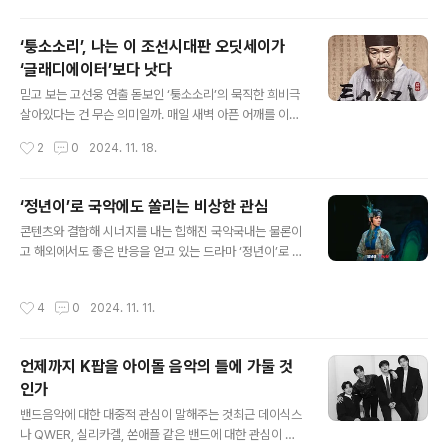
서 ‘이토록 친밀한 배신자’의 성공은 눈에 띤다. 금기를 깨
고 거둔 성취이기 때문이다. 범죄 스릴러는 성공 가능성 낮
‘퉁소소리’, 나는 이 조선시대판 오딧세이가
다? 천만에!종영한 MBC 드라마 ‘이토록 친밀한 배신자’는
‘글래디에이터’보다 낫다
범죄 스릴러다. 시청률이 과거만큼 중요한 지표는 아니지
글 내용
만 여전히 영향력을 발휘하는 지상파에서 스릴러는 그다지
믿고 보는 고선웅 연출 돋보인 ‘퉁소소리’의 묵직한 희비극
유리한 장르는 아니다. 특히 요즘처럼 이른바 고구마-사이
살아있다는 건 무슨 의미일까. 매일 새벽 아픈 어깨를 이끌
다의 이분법으로 드라마를 선택하는 경향에서는, 뒷부분에
고 책상에 앉아 글을 쓰고 내게 묻곤한다. 미력하나마 무언
작성시간
2
0
2024. 11. 18.
이르러야 겨우 사건의 진상에 도달하고, 진범을 잡는 사이
가 세상을 향해 소리를 내고 있다는 것. 하다못해 작은 날갯
다 전개가 이어지기 마련인 범죄 스릴러는 ..
짓이라고 하고 있다는 것. 그래서 그 미세한 떨림이나마 전
해져 죽지 않았다는 걸 드러낸다는 것. 그런 게 아닐까. 믿
‘정년이’로 국악에도 쏠리는 비상한 관심
고 보는 고선웅이 각색하고 연출한 연극 ‘퉁소소리’는 바로
글 내용
콘텐츠와 결합해 시너지를 내는 힙해진 국악국내는 물론이
그 살아있다는 것의 의미를 전쟁의 소용돌이 속에서 끝끝
고 해외에서도 좋은 반응을 얻고 있는 드라마 ‘정년이’로 인
내 버텨낸 이들의 대서사시를 통해 유쾌하면서도 묵직하게
해 여성 국극 나아가 국악에 대한 관심도 커지고 있다. 콘텐
그려낸 희비극이다. 아마도 현재의 청년들은 수능시험에
츠와 결합해 힙해지고 있는 국악의 세계. 그 시너지는 어떻
지문으로 등장하곤 했던 ‘최척전’을 기억할 게다. 임진왜란
작성시간
4
0
2024. 11. 11.
게 생겨나고 있을까. 여성 국극 1세대, 조영숙 명인의 한 마
과 정유재란 그리고 병자호란의 전쟁 통에 이별과 만남을
디“죽을 때까지도 못 잊을 거예요. 내 나이가 벌써 90인데,
거듭하는 최척과 옥영 그리고 ..
부모님이 물려주신 목구멍은 성해요. 그래서 말은 잘하고
언제까지 K팝을 아이돌 음악의 틀에 가둘 것
노래는 잘하는데... 춤도 움직일 수는 있어요, 그러나 앞으
인가
로 더 남은 여생이라도 우리 여성 국극을 위해 힘쓰라는 말
글 내용
씀으로 알고 이 영광스러운 상을 받겠습니다.” 지난 10월2
밴드음악에 대한 대중적 관심이 말해주는 것최근 데이식스
5일 세종문화회관에서 열린 ‘이데일리 문화대상’에서 국악
나 QWER, 실리카겔, 쏜애플 같은 밴드에 대한 관심이 높