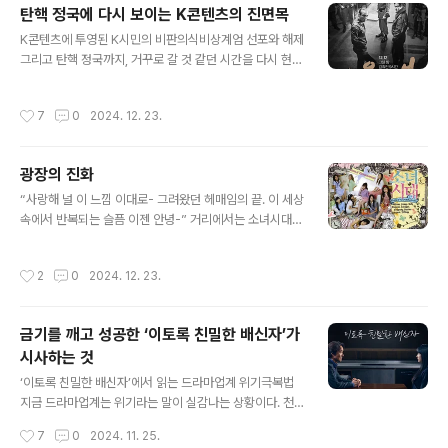
탄핵 정국에 다시 보이는 K콘텐츠의 진면목
생 유진우(려운)를 스타로 키워내 재기하려는 과정을 담은
글 내용
작품이다. 소재적으로 보면 ‘드림하이’나 ‘아이돌:The Co
K콘텐츠에 투영된 K시민의 비판의식비상계엄 선포와 해제
up’ 같은 K팝 아이돌을 소재로 담고 있지만, ‘나미브’에서
그리고 탄핵 정국까지, 거꾸로 갈 것 같던 시간을 다시 현재
어른거리는 건 가족 서사다. 강수현은 잠시 한눈을 판 사이
로 되돌린 건 다름 아닌 시민들이었다. 마치 한 편의 드라마
아들 심진우(이진우)가 교통사고를 당해 청각을 잃게 된 데
같은 그 과정들을 보다보면, 새삼 K콘텐츠의 진면목이 바
작성시간
7
0
2024. 12. 23.
대한 죄책감에 ..
로 그 문제를 바로잡으려는 비판의식이었다는 걸 깨닫게
된다. 비상계엄 사태를 ‘현실판 디스토피아’라 보도한 외신
지난 3일 갑작스런 비상계엄 선포와 그 해제 과정에 대해
광장의 진화
영국의 일간지 가디언은 ‘K팝과 독재자들:민주주의에 가해
글 내용
진 충격이 한국의 양면을 드러냈다’라는 제목의 기사를 냈
“사랑해 널 이 느낌 이대로- 그려왔던 헤매임의 끝. 이 세상
다. 그 기사는 한국이 최근 한류 열풍을 통해 ‘문화적 거
속에서 반복되는 슬픔 이젠 안녕-” 거리에서는 소녀시대의
물’이 됐지만 갑자기 터진 계엄사태로 ‘현실판 디스토피
‘다시 만난 세계’가 울려 퍼졌다. 시민들은 그 노래를 따라
아’가 생겨났다고 했다. 계엄 선포와 해제 과정에서 국회의
부르며 응원봉을 흔들었다. 이건 콘서트나 축제의 현장이
작성시간
2
0
2024. 12. 23.
원들이 담을 넘어 국회의사당으로 들..
아니다. 비상계엄 사태와 탄핵 정국에 거리로 나온 시민들
의 시위 현장이다. 아마도 소녀시대는 자신들이 부른 노래
가 시위 현장에서 우려퍼질 줄은 몰랐을 게다. 그것도 응원
금기를 깨고 성공한 ‘이토록 친밀한 배신자’가
봉과 함께라니. 이번 시위가 펼쳐진 광장에서는 다양한 K
시사하는 것
팝이 울려퍼졌다. 물론 여전히 ‘아침이슬’이나 ‘임을 위한
글 내용
행진곡’ 같은 80년대 광장에서 울려퍼졌던 민중가요들도
‘이토록 친밀한 배신자’에서 읽는 드라마업계 위기극복법
빠지지 않았지만, 그 사이 사이를 에스파의 ‘슈퍼노바’나 로
지금 드라마업계는 위기라는 말이 실감나는 상황이다. 천
제의 ‘아파트’, 샤이니의 ‘링딩동’, 지드래곤의 ‘삐딱하게’, 방
정부지로 치솟은 제작비에 비해 장르화되고 공식화된 문법
작성시간
7
0
2024. 11. 25.
탄소년단의 ..
속에서 차별화된 작품이 나오지 않는 현실 때문이다. 그래