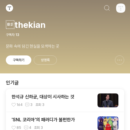
검색하기
티스토리
thekian
구독자
13
문화 속에 담긴 현실을 모색하는 곳
구독하기
방명록
신고하기 레이어
열기
인기글
한석규 신하균, 대상이 시사하는 것
164
3
조회
3
'SNL 코리아'의 패러디가 불편한가
85
4
조회
3