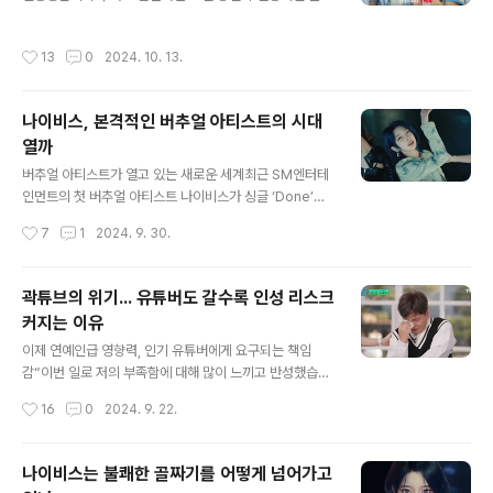
의 시청자들이라고 말할 수 있을 게다. K-드라마라는 위상
한 러시아 대학생이 그렇게 말한다. 한국어를 한국인처럼
은 비판적이며 까다롭기 유명한 한국의 시청자들의 요구가
말하는 러시아인들도 놀랍지만, 그들이 단지 언어만이 아
작성시간
13
0
2024. 10. 13.
반영된 결과이기 때문이다. 까다롭기 이를 데 없는 한국의
니라 ‘사도세자’ 같은 한국역사에 대해서도 이야기하는 건
시청자들1980년부터 2002년까지 무려 23년간 방영됐
더더욱 놀랍다. 지난 4-5일 양..
던 MBC ‘전원일기’가 종영하게 된 건 더 이상 이 드라마가
나이비스, 본격적인 버추얼 아티스트의 시대
보여주는 농촌의 풍경이 현실이 아니게 됐기 때문이다. 도
열까
시화로 인해 농촌을 떠나 도시로 가는 이들이 급증했고, 이
글 내용
미 농촌조차 90년대부터 서서히 전원도시로 변모했다. 당
버추얼 아티스트가 열고 있는 새로운 세계최근 SM엔터테
연히 라이프스타일도 바뀌었다. 시청자들은 어딘가 구닥다
인먼트의 첫 버추얼 아티스트 나이비스가 싱글 ‘Done’을
리 같은 시골의 삶보다는 도시의 세련된 삶을 보고 싶어했
발표하며 본격행보에 나섰다. 버추얼 휴먼이 붐처럼 등장
작성시간
7
1
2024. 9. 30.
다. 이러한 요구는 이미 90년대 초..
하고 있는 시대, 버추얼 아티스트의 심상찮은 행보는 음악
산업에 어떤 변화를 예고하는 걸까. 에스파의 세계관에서
빠져나온 나이비스에스파는 그 세계관 자체가 버추얼 세계
곽튜브의 위기... 유튜버도 갈수록 인성 리스크
와 맞닿아 있는 걸그룹이다. SM엔테터인먼트는 에스파에
커지는 이유
일종의 아바타 개념인 ‘아이(ae)’ 캐릭터를 덧붙였다. 그래
글 내용
서 에스파의 멤버는 카리나, 윈터, 지젤, 닝닝과 더불어 이
이제 연예인급 영향력, 인기 유튜버에게 요구되는 책임
들과 연결되어 버추얼 월드에 존재하는 ae들을 합쳐 총 8
감“이번 일로 저의 부족함에 대해 많이 느끼고 반성했습니
명이다. 리얼 월드와 버추얼 월드. 에스파가 가져온 이 세계
다. 앞으로는 누군가에게 상처가 될 수 있는 말이나 행동을
작성시간
16
0
2024. 9. 22.
관은 이제 이들의 활동 역시 두 세계를 넘나드는 것이라는
하지 않도록 더 큰 책임감을 가지고 매사에 신중함을 가지
걸 예고했다. 이건 에스파(aes..
겠습니다.” 인기 여행 유튜버 곽튜브는 자신의 채널에 장문
의 사과문을 내놨다. 두 번째 사과문이었다. 최근 학교폭력
나이비스는 불쾌한 골짜기를 어떻게 넘어가고
과 같은 팀 멤버 왕따 가해 의혹으로 논란을 빚은 에이프릴