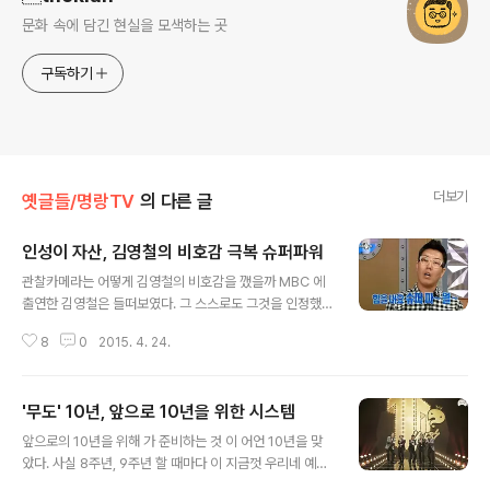
문화 속에 담긴 현실을 모색하는 곳
구독하기
더보기
옛글들/명랑TV
의 다른 글
인성이 자산, 김영철의 비호감 극복 슈퍼파워
글 내용
관찰카메라는 어떻게 김영철의 비호감을 깼을까 MBC 에
출연한 김영철은 들떠보였다. 그 스스로도 그것을 인정했
다. 자신이 비호감으로 이미지화되었던 것을 이제는 조금
8
0
2015. 4. 24.
떨쳐내고 새로 비상할 수 있을 것 같은 자신감을 그는 드러
냈다. 그러면서 MC들이 지적하는 것처럼 설정과 개인기를
자제하고 자신이 갖고 있는 본래 성격이나 개성을 드러내
'무도' 10년, 앞으로 10년을 위한 시스템
려는 모습이 보였다. 그는 굉장히 적극적이고 개그맨답게
글 내용
어떤 상황에서도 웃음을 주려는 유전자를 드러내면서 때로
앞으로의 10년을 위해 가 준비하는 것 이 어언 10년을 맞
는 물어뜯는 질문에 툭툭 재치 있는 반격을 하기도 하는 그
았다. 사실 8주년, 9주년 할 때마다 이 지금껏 우리네 예능
런 사람이었다. 물론 이런 모습이 새로운 건 아니다. 하지만
사에 해온 발자취를 더듬는 글들이 쏟아졌다. ‘다양한 예능