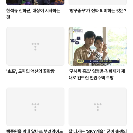
한석규 신하균, 대상이 시사하는
'빵꾸똥꾸'가 진짜 의미하는 것은?
것
'호프', 도파민 액션의 끝판왕
'구해줘 홈즈' 임영웅·김희재가 제
대로 건드린 전원주택 로망
백종원을 막내 알바로 부려먹어도
잘 나가는 'SKY캐슬', 굳이 출생의