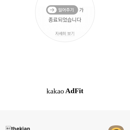
로그 정보
thekian