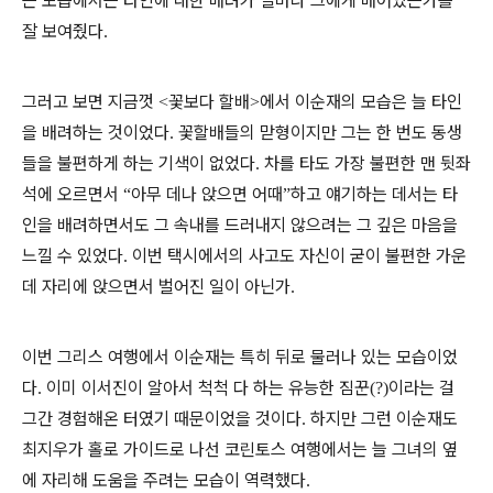
는 모습에서는 타인에 대한 배려가 얼마나 그에게 배어있는가를
잘 보여줬다
.
그러고 보면 지금껏
꽃보다 할배
에서 이순재의 모습은 늘 타인
<
>
을 배려하는 것이었다
꽃할배들의 맏형이지만 그는 한 번도 동생
.
들을 불편하게 하는 기색이 없었다
차를 타도 가장 불편한 맨 뒷좌
.
석에 오르면서
아무 데나 앉으면 어때
하고 얘기하는 데서는 타
“
”
인을 배려하면서도 그 속내를 드러내지 않으려는 그 깊은 마음을
느낄 수 있었다
이번 택시에서의 사고도 자신이 굳이 불편한 가운
.
데 자리에 앉으면서 벌어진 일이 아닌가
.
이번 그리스 여행에서 이순재는 특히 뒤로 물러나 있는 모습이었
다
이미 이서진이 알아서 척척 다 하는 유능한 짐꾼
이라는 걸
.
(?)
그간 경험해온 터였기 때문이었을 것이다
하지만 그런 이순재도
.
최지우가 홀로 가이드로 나선 코린토스 여행에서는 늘 그녀의 옆
에 자리해 도움을 주려는 모습이 역력했다
.