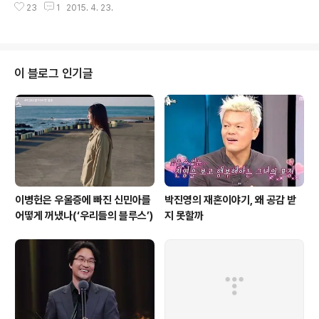
그 느낌은 사뭇 다르게 다가온다. 그것은 김영철하면 그가
23
1
2015. 4. 23.
의 형식실험’, ‘카메라 촬영 시스템의 진화’, ‘예능 위의 예
어떤 사람인지가 떠오르는 게 아니라 그의 모창이 먼저 떠
능’, ‘ 이전과 이후로 나뉘는 예능사’ 같은 의 가치들은 그래
오르고 어딘지 ‘나대는 듯한 인상’이 남..
서 굳이 말하지 않아도 대부분의 대중들도 알고 있는 것들
이다. 하지만 이제 중요한 건 과거가 아니라 미래다. 앞으로
은 어떤 행보를 통해 또 다른 10년을 기약할 수 있을까. 이
이 블로그 인기글
미 김태호 PD가 을 시스템적으로 정착시키려고 노력하고
있던 건 최근의 일이 아니다. 사실 같은 덩치 커진 예능 프
로그램을 김태호 PD 혼자 모두 감당하기란 쉬운 일이 아니
다. 거의 10년 간 한 번도 쉬지 않고 새로운 아이템을 기획..
이병헌은 우울증에 빠진 신민아를
박진영의 재혼이야기, 왜 공감 받
어떻게 꺼냈나(‘우리들의 블루스’)
지 못할까