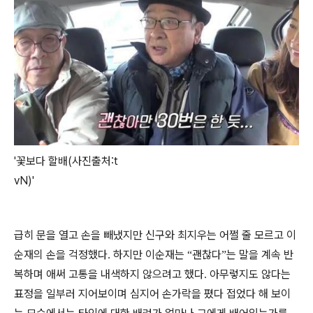
'꽃보다 할배(사진출처:t
vN)'
급히 문을 열고 손을 빼냈지만 신구와 최지우는 어쩔 줄 모르고 이
순재의 손을 걱정했다
하지만 이순재는
괜찮다
는 말을 계속 반
.
“
”
복하며 애써 고통을 내색하지 않으려고 했다
아무렇지도 않다는
.
표정을 일부러 지어보이며 심지어 손가락을 폈다 접었다 해 보이