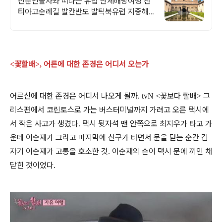
전문인솔자와 떠나는 유럽 단체배낭여행 산
티아고순례길 발칸반도 발틱북유럽 지중해
여행 유럽을 손안에! 발칸반도 북유럽 지중해
남부유럽 동유럽 세미팩제공
꽃할배
어른에 대한 존경은 어디서 오는가
<
>,
어르신에 대한 존경은 어디서 나오게 될까
꽃보다 할배
그
. tvN <
>
리스편에서 코린토스로 가는 버스터미널까지 가려고 오른 택시에
서 작은 사고가 생겼다
택시 뒷자석 맨 안쪽으로 최지우가 타고 가
.
운데 이순재가 그리고 마지막에 신구가 타면서 문을 닫는 순간 갑
자기 이순재가 고통을 호소한 것
이순재의 손이 택시 문에 끼인 채
.
닫힌 것이었다
.