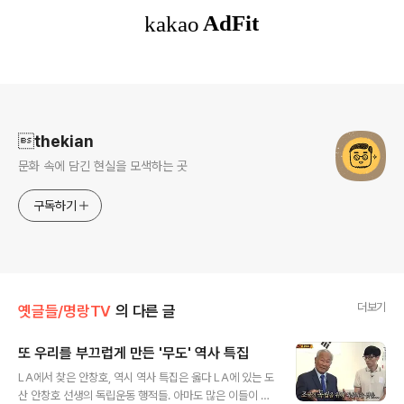
로그 정보
thekian
문화 속에 담긴 현실을 모색하는 곳
구독하기
더보기
옛글들/명랑TV
의 다른 글
또 우리를 부끄럽게 만든 '무도' 역사 특집
글 내용
LA에서 찾은 안창호, 역시 역사 특집은 옳다 LA에 있는 도
산 안창호 선생의 독립운동 행적들. 아마도 많은 이들이 몰