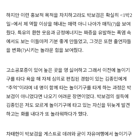
하지만 이런 홍보적 목적을 차치하고라도 박보검은 확실히
박
<1
2
일
에서 제 역할 이상을 해내는 매력 아니 나아가 매직
을 보여
>
(?)
줬다
특유의 환한 웃음과 긍정에너지는 짜증을 유발하는 폭염 속
.
에서도 보는 이들마저 기분 좋게 만들었고
그것은 또한 출연자들
,
을 변화
시키는 놀라운 힘을 보여줬다
(?)
.
고소공포증이 있어 높은 곳을 영 싫어하고 그래서 이전에 놀이기
구를 타다 욕을 해 자체 심의로 편집된 경험이 있는 김종민에게
추억
이라며 네 명이 함께 타는 놀이기구를 타게 하는 과정은 박
“
”
보검이 아니었다면 나오기 어려운 장면이었다
박보검의 설득에
.
김종민은 저도 모르게 놀이기구에 타고 있는 자신을 뒤늦게 발견
하고는 화를 내다가 또 놀라워하다가 했다
.
차태현이 박보검을 게스트로 데려와 굳이 자유여행에서 놀이기구