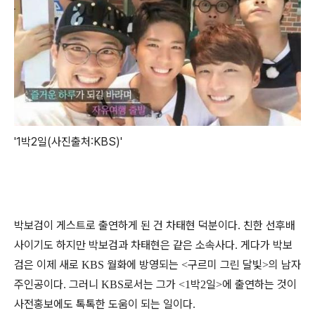
'1박2일(사진출처:KBS)'
박보검이 게스트로 출연하게 된 건 차태현 덕분이다
친한 선후배
.
사이기도 하지만 박보검과 차태현은 같은 소속사다
게다가 박보
.
검은 이제 새로
월화에 방영되는
구르미 그린 달빛
의 남자
KBS
<
>
주인공이다
그러니
로서는 그가
박
일
에 출연하는 것이
.
KBS
<1
2
>
사전홍보에도 톡톡한 도움이 되는 일이다
.