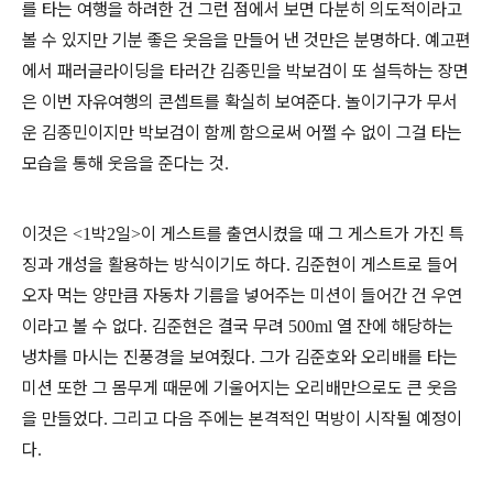
를 타는 여행을 하려한 건 그런 점에서 보면 다분히 의도적이라고
볼 수 있지만 기분 좋은 웃음을 만들어 낸 것만은 분명하다
예고편
.
에서 패러글라이딩을 타러간 김종민을 박보검이 또 설득하는 장면
은 이번 자유여행의 콘셉트를 확실히 보여준다
놀이기구가 무서
.
운 김종민이지만 박보검이 함께 함으로써 어쩔 수 없이 그걸 타는
모습을 통해 웃음을 준다는 것
.
이것은
박
일
이 게스트를 출연시켰을 때 그 게스트가 가진 특
<1
2
>
징과 개성을 활용하는 방식이기도 하다
김준현이 게스트로 들어
.
오자 먹는 양만큼 자동차 기름을 넣어주는 미션이 들어간 건 우연
이라고 볼 수 없다
김준현은 결국 무려
열 잔에 해당하는
.
500ml
냉차를 마시는 진풍경을 보여줬다
그가 김준호와 오리배를 타는
.
미션 또한 그 몸무게 때문에 기울어지는 오리배만으로도 큰 웃음
을 만들었다
그리고 다음 주에는 본격적인 먹방이 시작될 예정이
.
다
.