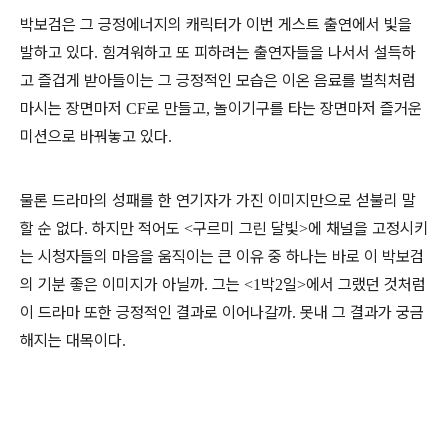
박보검은 그 긍정에너지의 캐릭터가 이번 게스트 출연에서 빛을
발하고 있다
힘겨워하고 또 피하려는 출연자들을 나서서 설득하
.
고 즐겁게 받아들이는 그 긍정적인 모습은 이온 음료를 벌칙처럼
마시는 장면마저
로 만들고
놀이기구를 타는 장면마저 즐거운
CF
,
미션으로 바꿔놓고 있다
.
물론 드라마의 성패를 한 연기자가 가진 이미지만으로 섣불리 말
할 순 없다
하지만 적어도
구르미 그린 달빛
에 채널을 고정시키
.
<
>
는 시청자들의 마음을 움직이는 큰 이유 중 하나는 바로 이 박보검
의 기분 좋은 이미지가 아닐까
그는
박
일
에서 그랬던 것처럼
.
<1
2
>
이 드라마 또한 긍정적인 결과로 이어나갈까
못내 그 결과가 궁금
.
해지는 대목이다
.