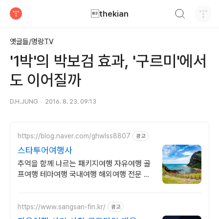
검색하기
thekian
티스토리
옛글들/명랑TV
'1박'의 박보검 효과, '구르미'에서
도 이어질까
D.H.JUNG
2016. 8. 23. 09:13
https://blog.naver.com/ghwlss8807
광고
스타투어여행사
추억을 함께 나르는 패키지여행 자유여행 골
프여행 테마여행 국내여행 해외여행 전문 상
담문의 항시 대기
https://www.sangsan-fin.kr/
광고