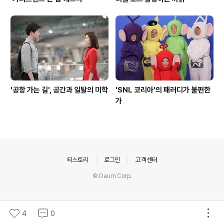
'공항 가는 길', 공간과 일탈의 미학
'SNL 코리아'의 패러디가 불편한
가
의안내
티스토리
로그인
고객센터
© Daum Corp.
4
0