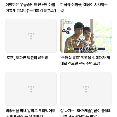
이병헌은 우울증에 빠진 신민아를
한석규 신하균, 대상이 시사하는
어떻게 꺼냈나(‘우리들의 블루스’)
것
'호프', 도파민 액션의 끝판왕
'구해줘 홈즈' 임영웅·김희재가 제
대로 건드린 전원주택 로망
백종원을 막내 알바로 부려먹어도
잘 나가는 'SKY캐슬', 굳이 출생의
'커피프렌즈'는 참 예쁘다
비밀 코드 활용하는 까닭