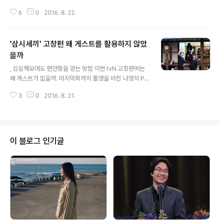
랐을 게다. LA라고 하면 할리우드를 먼저 떠올리고 산타모
6
0
2016. 8. 22.
니카 해변을 떠올리는 게 다반사가 아닌가. MBC 이 1일 관
광이라며 코리아타운 투어를 할 때 이게 뭐냐며 투덜대던
멤버들은 ‘도산 안창호’라는 이름이 갑자기 나오자 숙연해
'삼시세끼' 고창편 왜 게스트를 활용하지 않았
졌고 부끄러워졌다. 할리우드의 한인 배우로서 안필립을
찾고, 그가 도산 안창호의 장남이라는 사실을 듣고 난 유재
을까
글 내용
석은 부끄러움과 죄송함에 어쩔 줄을 몰라 했다. 그들이 무
, 심심해보여도 편안함을 얻는 방법 이번 tvN 고창편에는
심코 지나쳤던 코리아타운 인터체인지, 남가주대학교, 한
왜 게스트가 없을까. 마지막회까지 촬영을 마친 나영석 PD
인회관, 우체국, 할리우드 명예의 거리 곳곳에 사실은 도산
는 끝까지 게스트는 없다고 아예 못을 박았다. 그는 이번 편
안창호 선생을 기리는 흔적들이 남아 있었던 것. 유재석은
3
0
2016. 8. 21.
에 출연한 차승원, 유해진, 손호준, 남주혁의 인물 구성이
거듭 “저희가 너무 무지하다..
게스트를 요구하지 않는다고까지 말했다. 게스트를 집어넣
으려 해도 빈 구석이 있어야 그 효과가 나기 마련인데, 그런
여지가 없이 케미가 잘 맞는다는 것. 나영석 PD의 말대로
다. 차승원과 유해진은 만재도편에서 지금껏 이어오며 이
이 블로그 인기글
제는 좀 오래되어 서로가 익숙한 부부 같은 느낌마저 준다.
유해진이 있어야 차승원의 아재 개그가 툭툭 터져 나오고,
차승원이 뭔가를 하려고 하면 이제 “그거 하려고?”하고 묻
는 유해진의 이심전심이 그렇다. 유해진이 뭔가 먹고 싶다
고 툭 던진 이야기는 차..