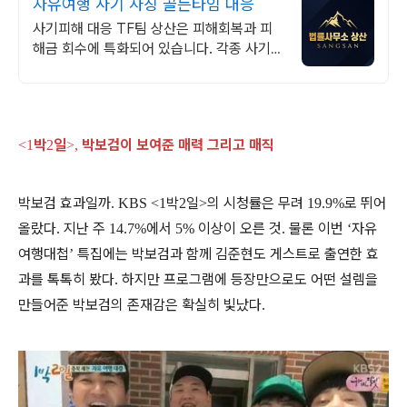
자유여행 사기 사칭 골든타임 대응
사기피해 대응 TF팀 상산은 피해회복과 피
해금 회수에 특화되어 있습니다. 각종 사기
유형 대응 노하우를 보유하고 있습니다.
박
일
박보검이 보여준 매력 그리고 매직
<1
2
>,
박보검 효과일까
박
일
의 시청률은 무려
로 뛰어
. KBS <1
2
>
19.9%
올랐다
지난 주
에서
이상이 오른 것
물론 이번
자유
.
14.7%
5%
.
‘
여행대첩
특집에는 박보검과 함께 김준현도 게스트로 출연한 효
’
과를 톡톡히 봤다
하지만 프로그램에 등장만으로도 어떤 설렘을
.
만들어준 박보검의 존재감은 확실히 빛났다
.