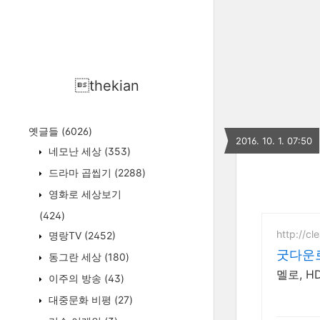
thekian
옛글들
(6026)
2016. 10. 1. 07:50
네모난 세상
(353)
드라마 곱씹기
(2288)
영화로 세상보기
(424)
http://cl
명랑TV
(2452)
굿다운
동그란 세상
(180)
멜로, H
이주의 방송
(43)
대중문화 비평
(27)