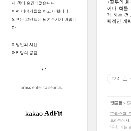
질투의 화
<
제 책이 출간되었습니다
이다
화를 
.
이런 이야기들을 하고자 합니다
게 하는 건
의견은 코멘트에 남겨주시기 바랍니
력적인 캐릭
다
이방인의 시선
더키앙의 공감
/
/
6
'
옛글들
>
드
'판타스틱' 
드라마에서 이
'공항 가는 