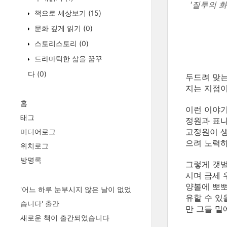
'질투의 화
책으로 세상보기
(15)
문화 깊게 읽기
(0)
스토리스토리
(0)
드라마틱한 삶을 꿈꾸
다
(0)
두드려 맞는
지는 지점
홈
이런 이야
태그
정원과 표나
고정원이 
미디어로그
으려 노력
위치로그
방명록
그렇게 갯
시며 금세
양볼에 뽀
'어느 하루 눈부시지 않은 날이 없었
유할 수 있
습니다' 출간
만 그들 밑
새로운 책이 출간되었습니다