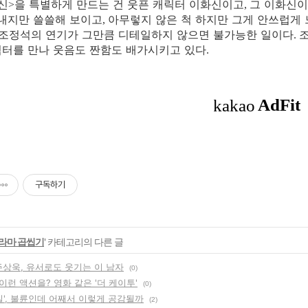
신
을 특별하게 만드는 건 웃픈 캐릭터 이화신이고
그 이화신이
>
,
내지만 쓸쓸해 보이고
아무렇지 않은 척 하지만 그게 안쓰럽게
,
 조정석의 연기가 그만큼 디테일하지 않으면 불가능한 일이다
.
터를 만나 웃음도 짠함도 배가시키고 있다
.
구독하기
라마 곱씹기
' 카테고리의 다른 글
주상욱, 유서로도 웃기는 이 남자
(0)
런 액션을? 영화 같은 '더 케이투'
(0)
길', 불륜인데 어째서 이렇게 공감될까
(2)