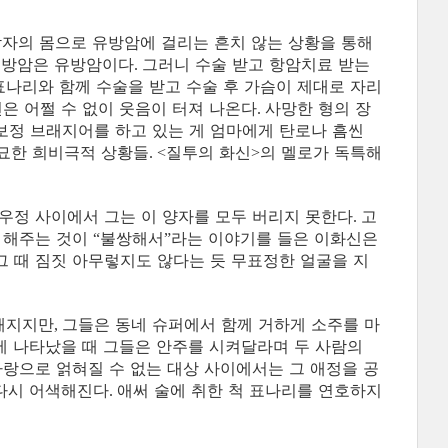
자의 몸으로 유방암에 걸리는 흔치 않는 상황을 통해
유방암은 유방암이다
그러니 수술 받고 항암치료 받는
.
표나리와 함께 수술을 받고 수술 후 가슴이 제대로 자리
면은 어쩔 수 없이 웃음이 터져 나온다
사망한 형의 장
.
보정 브래지어를 하고 있는 게 엄마에게 탄로나 흠씬
기묘한 희비극적 상황들
질투의 화신
의 멜로가 독특해
. <
>
우정 사이에서 그는 이 양자를 모두 버리지 못한다
고
.
 해주는 것이
불쌍해서
라는 이야기를 들은 이화신은
“
”
그 때 짐짓 아무렇지도 않다는 듯 무표정한 얼굴을 지
해지지만
그들은 동네 슈퍼에서 함께 거하게 소주를 마
,
에 나타났을 때 그들은 안주를 시켜달라며 두 사람의
랑으로 얽혀질 수 없는 대상 사이에서는 그 애정을 공
 다시 어색해진다
애써 술에 취한 척 표나리를 연호하지
.