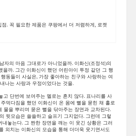
입점. 꼭 필요한 제품은 쿠팡에서 더 저렴하게, 로켓
 남자의 마음 그대로가 아니었을까
이화신
조정석
의
.
(
)
 했을까
그간 이화신이 했던 어린아이 투정 같던 그 행
.
든 행동들이 사실은
가장 좋아하는 친구와 사랑하는 여
,
짠내나는 사랑과 우정이었다는 것을
.
놓고 단번에 보여주는 멜로는 흔치 않다
표나리를 사
.
 주먹다짐을 했던 이화신이 온 몸에 뻘을 묻힌 채 홀로
 물을 뿌리며 묻은 뻘을 닦아주는 장면과 교차된다
.
신의 뒷모습은 쓸쓸하고 슬프기 그지없다
그런데 그렇
.
 꺼내놓는다
그 짠한 장면을 깨는 이 웃긴 상황은 그러
.
를 외치는 이화신의 모습을 통해 더더욱 웃기면서도