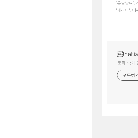
'혼술남녀',
'캐리어',
theki
문화 속에 
구독하