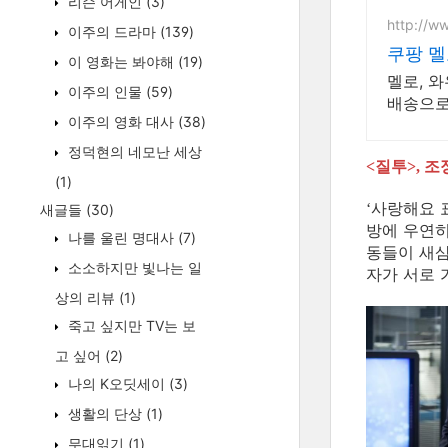
리슨 어게인
(3)
http://w
이주의 드라마
(139)
쿠팡 
이 영화는 봐야해
(19)
멜로, 
이주의 인물
(59)
배송으로
이주의 영화 대사
(38)
정덕현의 네모난 세상
질투
조
<
>,
(1)
사랑해요 
‘
새글들
(30)
방에 우연히
나를 울린 명대사
(7)
동들이 새
소소하지만 빛나는 일
자가 서로 
상의 리뷰
(1)
죽고 싶지만 TV는 보
고 싶어
(2)
나의 K오딧세이
(3)
생활의 단상
(1)
무대읽기
(1)