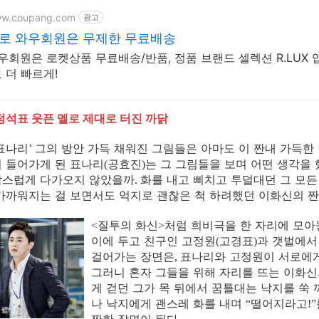
ww.coupang.com
광고
멜로 와우회원은 무제한 무료배송
와우회원은 로켓상품 무료배송/반품, 정품 브랜드 셀렉션 R.LUX 
 더 빠르게!
정석표 웃픈 멜로 제대로 터진 까닭
표나리
그의 방안 가득 채워진 그림들은 아마도 이 짠내 가득한
’
 들어가게 된 표나리
공효진
는 그 그림들을 보며 어떤 생각을
(
)
삼스럽게 다가오지 않았을까
화를 내고 삐치고 투덜대던 그 모
.
가까워지는 걸 보면서도 억지로 괜찮은 척 하려했던 이화신의 
질투의 화신
처럼 희비극을 한 자리에 모아
<
>
이에 두고 친구인 고정원
고경표
과 갯벌에서
(
)
걸어가는 장면은
표나리와 고정원이 서로에게
,
그러니 혼자 그들을 위해 자리를 뜨는 이화
게 걷던 그가 목 뒤에서 꿈틀대는 낙지를 쑥
나 낙지에게 괜스레 화를 내며
떨어지라고
“
!”