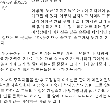
짠한 장면이 된다
.
신(사진출처:SB
S)'
이렇게
웃픈
이야기들은 애초에 이화신이 남
‘
’
예고된 바 있다
아무리 남자라고 하더라도 
.
그의 상황은 짠할 수밖에 없다
하지만 그가 
.
를 잡게 하기 위해 보정 브래지어를 하는 장
례식장에서 이화신은 깊은 슬픔에 빠지지만 
 장면은 또 웃음을 준다
웃기면서 슬프고
슬프면서 웃긴 이 
.
,
이다
.
기가 가능해진 건 이화신이라는 독특한 캐릭터 덕분이다
사랑과 
.
리가 가까이 지내는 것에 대해 질투하지만
표나리가 그에게 잘
,
생일이라며 그가 뭘 좋아하는지를 줄줄이 표나리에게 알려준다
.
하는 이화신의 표정과 행동들은 짠내가 가득하다
.
벌에서의 주먹다짐을 한 후 고정원과 이화신은 관계가 데면데면
 우정을 재확인한다
계성숙
이미숙
과 방자영
박지영
이 그들 앞
.
(
)
(
)
뽀를 한다
즉 그들의 우정은 계성숙이나 방자영처럼 남녀 간의 사
.
을 만큼 돈독하다
하지만 그들 앞에 표나리가 나타나자 관계는
.
에 깔려 있는 어색함은 어쩔 수 없다
.