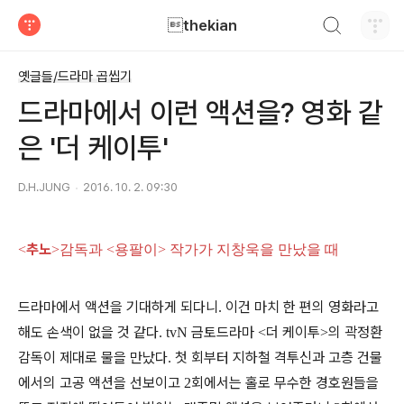
검색하기
thekian
티스토리
옛글들/드라마 곱씹기
드라마에서 이런 액션을? 영화 같
은 '더 케이투'
D.H.JUNG
2016. 10. 2. 09:30
추노
<
>감독과 <용팔이> 작가가 지창욱을 만났을 때
드라마에서 액션을 기대하게 되다니
이건 마치 한 편의 영화라고
.
해도 손색이 없을 것 같다
금토드라마
더 케이투
의 곽정환
. tvN
<
>
감독이 제대로 물을 만났다
첫 회부터 지하철 격투신과 고층 건물
.
에서의 고공 액션을 선보이고
회에서는 홀로 무수한 경호원들을
2