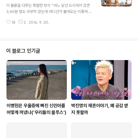
글 내용
괜찮은 척 하려했던 이화신의 짠내나는 사랑과 우정이었다
이 불륜을 다루는 특별한 방식 “어느 낯선 도시에서 잠깐
는 것을. 처럼 희비극을 한 자리에 모아놓고 단번에 보여주
3,40분 정도 사부작 걷는데 어디선가 불어오는 미풍에 복
는 멜로는 흔치 않다. 표나리를 사이에 두고 친구인 고정원
잡한 생각이 스르르 사라지고 인생 별거 있나 잠시 이렇게
(고경표)과 갯벌에서 주먹다짐을 했던 이화신이 온 몸에 뻘
18
2
2016. 9. 30.
좋으면 되는 거지... 그 3,40분 같아. 도우씨 보고 있으면.”
을 묻힌 채 홀로 걸어가는 ..
최수아(김하늘)가 하는 이 한 마디의 대사는 이라는 드라마
의 색깔을 확실히 보여준다. 그것은 다름 아닌 서도우(이상
윤)와 함께 있으면 좋다는 이야기지만, 그래서 기혼자들끼
리 마음이 오고간다는 걸 뜻하고 있지만 우리가 흔히 생각
이 블로그 인기글
하는 ‘불륜’의 정서를 담지는 않는다. 그것은 ‘잠깐 동안의
일탈’이다. 늘 가던 길에서 잠깐 멈춰서거나 어느 날 살짝
자신도 모르게 다른 길을 걷다가 느끼는 잠시 동안의 일탈.
고작 3,40분에 불과하지만 그 짧은 시간 동안의 일탈이 어
쩌면 인생..
이병헌은 우울증에 빠진 신민아를
박진영의 재혼이야기, 왜 공감 받
어떻게 꺼냈나(‘우리들의 블루스’)
지 못할까