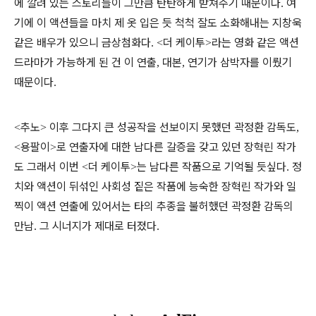
에 깔려 있는 스토리들이 그만큼 탄탄하게 받쳐주기 때문이다
여
.
기에 이 액션들을 마치 제 옷 입은 듯 척척 잘도 소화해내는 지창욱
같은 배우가 있으니 금상첨화다
더 케이투
라는 영화 같은 액션
. <
>
드라마가 가능하게 된 건 이 연출
대본
연기가 삼박자를 이뤘기
,
,
때문이다
.
추노
이후 그다지 큰 성공작을 선보이지 못했던 곽정환 감독도
<
>
,
용팔이
로 연출자에 대한 남다른 갈증을 갖고 있던 장혁린 작가
<
>
도 그래서 이번
더 케이투
는 남다른 작품으로 기억될 듯싶다
정
<
>
.
치와 액션이 뒤섞인 사회성 짙은 작품에 능숙한 장혁린 작가와 일
찍이 액션 연출에 있어서는 타의 추종을 불허했던 곽정환 감독의
만남
그 시너지가 제대로 터졌다
.
.