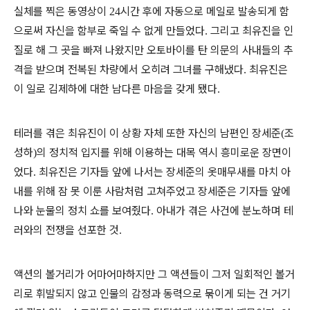
실체를 찍은 동영상이
시간 후에 자동으로 메일로 발송되게 함
24
으로써 자신을 함부로 죽일 수 없게 만들었다
그리고 최유진을 인
.
질로 해 그 곳을 빠져 나왔지만 오토바이를 탄 의문의 사내들의 추
격을 받으며 전복된 차량에서 오히려 그녀를 구해냈다
최유진은
.
이 일로 김제하에 대한 남다른 마음을 갖게 됐다
.
테러를 겪은 최유진이 이 상황 자체 또한 자신의 남편인 장세준
조
(
성하
의 정치적 입지를 위해 이용하는 대목 역시 흥미로운 장면이
)
었다
최유진은 기자들 앞에 나서는 장세준의 옷매무새를 마치 아
.
내를 위해 잠 못 이룬 사람처럼 고쳐주었고 장세준은 기자들 앞에
나와 눈물의 정치 쇼를 보여줬다
아내가 겪은 사건에 분노하며 테
.
러와의 전쟁을 선포한 것
.
액션의 볼거리가 어마어마하지만 그 액션들이 그저 일회적인 볼거
리로 휘발되지 않고 인물의 감정과 동력으로 묶이게 되는 건 거기