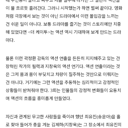
내 주인공이 달리고 싸우고 차를 질주해 나가는 그 일련의 액션들
이 물 흐르듯 흘러간다
그러니 시작했는가 하면 벌써 끝이다
영화
.
.
처럼 극장에서 보는 것이 아닌 드라마에서 이런 몰입감을 느끼는
건 쉬운 일이 아니다
보통 드라마를 즐기는 것이 스토리에만 치중
.
해 있었다면
더 케이투
는 액션 역시 기대하며 보게 만드는 드라
<
>
마다
.
물론 이런 곽정환 감독의 액션 연출을 든든히 지지해주고 있는 건
장혁린 작가의 필력과 지창욱의 액션 연기다
액션 연출이라는 것
.
은 그저 몸과 몸이 부딪치고 차량이 질주하는 것만으로 이뤄지는
건 아니다
거기에는 그런 액션을 추동하는 심리적이고 감정적인
.
상황들이 받쳐줘야 한다
회는 인물들의 감정적 변화들이 요동치
. 3
며 액션의 흐름을 흥미롭게 만들었다
.
자신과 관계된 무고한 사람들을 죽이려 했던 최유진
송윤아
을 홀
(
)
로 찾아 들어가 총을 겨눈 김제하
지창욱
는 그 장소에서 최유진의
(
)