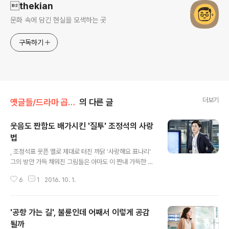
thekian
문화 속에 담긴 현실을 모색하는 곳
구독하기
더보기
옛글들/드라마 곱씹기
의 다른 글
웃음도 짠함도 배가시킨 '질투' 조정석의 사랑
법
글 내용
, 조정석표 웃픈 멜로 제대로 터진 까닭 ‘사랑해요 표나리’
그의 방안 가득 채워진 그림들은 아마도 이 짠내 가득한 남
자의 마음 그대로가 아니었을까. 이화신(조정석)의 방에 우
6
1
2016. 10. 1.
연히 들어가게 된 표나리(공효진)는 그 그림들을 보며 어떤
생각을 했을까. 그간 이화신이 했던 어린아이 투정 같던 그
행동들이 새삼스럽게 다가오지 않았을까. 화를 내고 삐치
'공항 가는 길', 불륜인데 어째서 이렇게 공감
고 투덜대던 그 모든 행동들이 사실은, 가장 좋아하는 친구
와 사랑하는 여자가 서로 가까워지는 걸 보면서도 억지로
될까