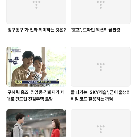
'빵꾸똥꾸'가 진짜 의미하는 것은?
'호프', 도파민 액션의 끝판왕
'구해줘 홈즈' 임영웅·김희재가 제
잘 나가는 'SKY캐슬', 굳이 출생의
대로 건드린 전원주택 로망
비밀 코드 활용하는 까닭