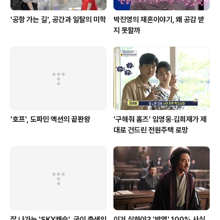
'공항 가는 길', 공간과 일탈의 미학
박진영의 재혼이야기, 왜 공감 받
지 못할까
'호프', 도파민 액션의 끝판왕
'구해줘 홈즈' 임영웅·김희재가 제
대로 건드린 전원주택 로망
잘 나가는 'SKY캐슬', 굳이 출생의
이거 실화야? '박열' 100% 사실