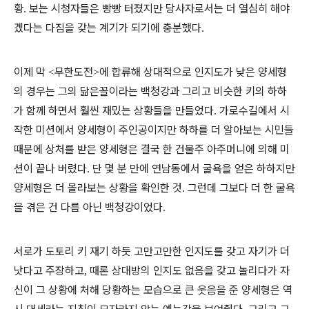
황
보는 시청자들은 빵빵 터졌지만 당사자로서는 더 열심히 해야
.
겠다는 다짐을 갖는 계기가 되기에 충분했다
.
이제 막
무한도전
에 합류해 상대적으로 인지도가 낮은 양세형
<
>
의 경우는 그의 닮은꼴이라는 백청강과 그리고 비슷한 키의 하하
가 함께 하면서 훨씬 재밌는 상황들을 만들었다
가로수길에서 시
.
작한 미션에서 양세형이 주인공이지만 하하를 더 알아보는 시민들
때문에 상처를 받은 양세형은 결국 한 건물주 아주머니에 의해 미
션이 끝나 버렸다
단 몇 분 만에 연남동에서 굴욕을 얻은 하하지만
.
양세형은 더 몰라보는 상황을 확인한 것
그런데 그보다 더 한 굴욕
.
을 겪은 건 다름 아닌 백청강이었다
.
서로가 도토리 키 재기 하듯 고만고만한 인지도를 갖고 자기가 더
낫다고 주장하고
때론 상대방의 인지도 없음을 갖고 놀리다가 자
,
신이 그 상황에 처해 당황하는 모습으로 큰 웃음을 준 양세형은 역