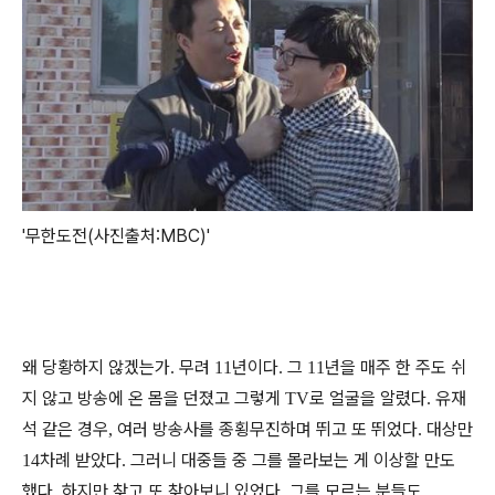
'무한도전(사진출처:MBC)'
왜 당황하지 않겠는가
무려
년이다
그
년을 매주 한 주도 쉬
.
11
.
11
지 않고 방송에 온 몸을 던졌고 그렇게
로 얼굴을 알렸다
유재
TV
.
석 같은 경우
여러 방송사를 종횡무진하며 뛰고 또 뛰었다
대상만
,
.
차례 받았다
그러니 대중들 중 그를 몰라보는 게 이상할 만도
14
.
했다
하지만 찾고 또 찾아보니 있었다
그를 모르는 분들도
.
.
.