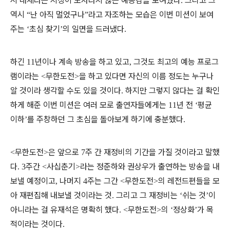
시 대세라는 지칭이 모자라지 않는 예능감을 보여줬다
그리고 그
.
역시
난 아직 멀었구나
라고 자조하는 모습은 이번 미션이 보여
“
”
주는
초심 찾기
의 일면을 드러냈다
‘
’
.
하긴
년이나 계속 방송을 하고 있고
그것도 최고의 예능 프로그
11
,
램이라는
무한도전
을 하고 있다면 자신의 이름 정도는 누구나
<
>
알 것이라 생각할 수도 있을 것이다
하지만 그렇지 않다는 걸 확인
.
하게 해준 이번 미션은 여러 모로 출연자들에게는
년 전
평균
11
‘
이하
를 주창하던 그 초심을 돌아보게 하기에 충분했다
’
.
무한도전
은 앞으로
주 간 재정비의 기간을 가질 것이라고 말했
<
>
7
다
주간
사십춘기
라는 정준하와 권상우가 출연하는 방송을 내
. 3
<
>
보낼 예정이고
나머지
주는 그간
무한도전
의 레전드편들을 모
,
4
<
>
아 재편집해 내보낼 것이라는 것
그리고 그 재정비는
쉬는 것
이
.
‘
’
아니라는 걸 유재석은 명확히 했다
무한도전
의
정상화
가 목
. <
>
‘
’
적이라는 것이다
.