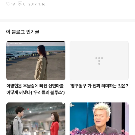
로운’ 결을 통해 시청자들의 시선을 다시금 끌어 모은 오디
19
0
2017. 1. 16.
극하는 아이템이 되었다. 그도 그럴 것이 각종 시상식에서
션이자 음악예능이 있다. 바로 JT..
대상만 무려 14번을 받은 그가 아닌가. 그만큼 방송에서 맹
활약한 인물이고 인지도로만 치면 아마도 국내에서 손을
꼽을 만큼 모르는 사람이 없을 그다. 늘 그렇듯이 농담처럼
툭 던져진 이 궁금증을 은 제대로 된 하나의 아이템으로 만
이 블로그 인기글
들었다. 출연자 모두가 거리로 나가 자신의 이름을 모르는
이들을 찾고, 만약 찾게 되면 그 즉시 퇴근이라는 파격적인
보상(?)을 내놓은 것. 빨리 찾게 되면 금세 퇴근할 수 있다
는 보상이 따르지만, 그건 또한 당사자에게는 커다란 굴욕
이 될 수 있다. 그..
이병헌은 우울증에 빠진 신민아를
'빵꾸똥꾸'가 진짜 의미하는 것은?
어떻게 꺼냈나(‘우리들의 블루스’)