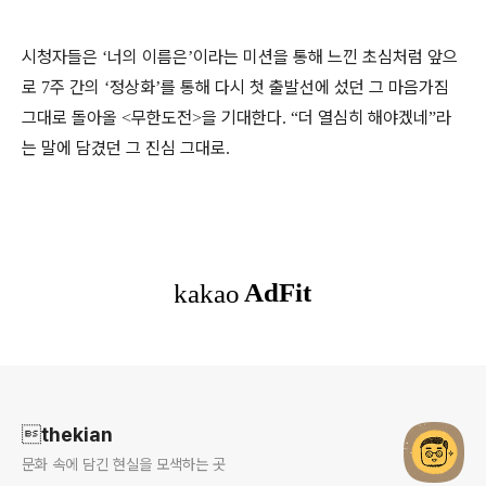
시청자들은
너의 이름은
이라는 미션을 통해 느낀 초심처럼 앞으
‘
’
로
주 간의
정상화
를 통해 다시 첫 출발선에 섰던 그 마음가짐
7
‘
’
그대로 돌아올
무한도전
을 기대한다
더 열심히 해야겠네
라
<
>
. “
”
는 말에 담겼던 그 진심 그대로
.
로그 정보
thekian
문화 속에 담긴 현실을 모색하는 곳