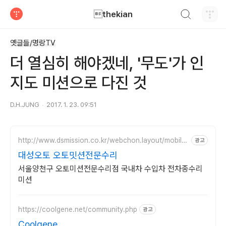
검색하기
thekian
티스토리
옛글들/명랑TV
더 열심히 해야겠네, '무도'가 인
지도 미션으로 다진 것
D.H.JUNG
2017. 1. 23. 09:51
http://www.dsmission.co.kr/webchon.layout/mobile/
광고
normal
대성오토 오토밋션전문수리
서울양천구 오토미션전문수리점 국내차 수입차 전차종수리
미션
https://coolgene.net/community.php
광고
Coolgene