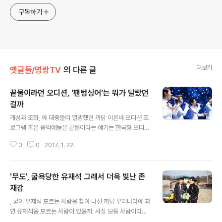
구독하기
더보기
옛글들/명랑TV
의 다른 글
끝물이라던 오디션, '팬텀싱어'는 뭐가 달랐던
걸까
글 내용
개성과 조화, 에 대중들이 열광했던 까닭 이른바 오디션 프
로그램 혹은 음악예능은 끝물이라는 얘기는 한국형 오디션
프로그램의 원조격인 의 현재를 보면 누구나 공감할 수밖
3
0
2017. 1. 22.
에 없다. 물론 지금도 계속해서 음악예능은 나오고 있지만
예전만큼 화제가 되지 않는 데는 그만한 이유가 있다. 이른
바 오디션 혹은 음악예능이라는 그 형식적 틀이 이미 너무
'무도', 굴욕당한 유재석 그래서 더욱 빛난 존
나 익숙해져 이제는 식상하다는 이야기가 나오는 탓이다.
경쟁과 서바이벌을 전면에 내세운 오디션 프로그램의 틀이
재감
글 내용
나, “나 노래 잘해!”하고 외치는 듯 노래하는 음악예능의 가
, 굳이 유재석 모르는 사람을 찾아 나선 까닭 우리나라에 과
창력 뽐내기는 그래서 시청자들이 고개를 돌린 가장 큰 이
연 유재석을 모르는 사람이 있을까. 사실 보통 사람이라면
유가 되었다. 그런데 이런 형식적 틀을 깨버리고 음악의 ‘새
미션 자체가 되지 않을 이 질문이 에서는 굉장한 흥미를 자