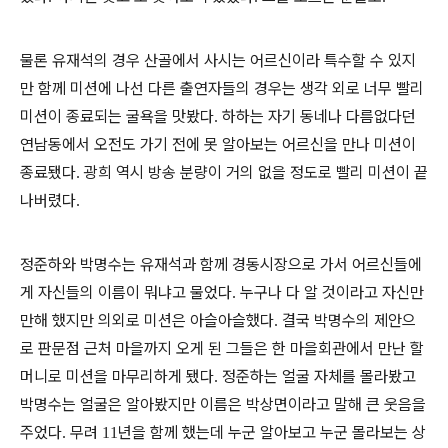
물론 유재석의 경우 산골에서 사시는 어르신이라 특수할 수 있지
만 함께 미션에 나선 다른 출연자들의 경우는 생각 외로 너무 빨리
미션이 종료되는 굴욕을 맛봤다
하하는 자기 동네나 다름없다던
.
연남동에서 오전도 가기 전에 못 알아보는 어르신을 만나 미션이
종료됐다
광희 역시 방송 분량이 거의 없을 정도로 빨리 미션이 끝
.
나버렸다
.
정준하와 박명수는 유재석과 함께 경동시장으로 가서 어르신들에
게 자신들의 이름이 뭐냐고 물었다
누구나 다 알 것이라고 자신만
.
만해 했지만 의외로 미션은 아슬아슬했다
결국 박명수의 제안으
.
로 판문점 근처 마을까지 오게 된 그들은 한 마을회관에서 만난 할
머니로 미션을 마무리하게 됐다
정준하는 얼굴 자체를 몰라봤고
.
박명수는 얼굴은 알아봤지만 이름은 박상면이라고 말해 큰 웃음을
주었다
무려
년을 함께 했는데 누군 알아보고 누군 몰라보는 상
.
11