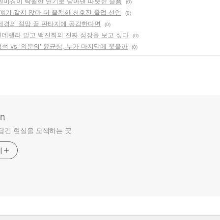
, 원미경이 탁월한 연기로 담아낸 따뜻한 슬픔
(0)
남 얘기 같지 않아 더 울컥한 천호진 졸업 선언
(0)
 신세경의 절망 끝 판타지에 공감한다면
(0)
 신데렐라 말고 백진희의 진짜 성장을 보고 싶다
(0)
정석 vs '의문의' 윤균상, 누가 마지막에 웃을까
(0)
an
담긴 현실을 모색하는 곳
기