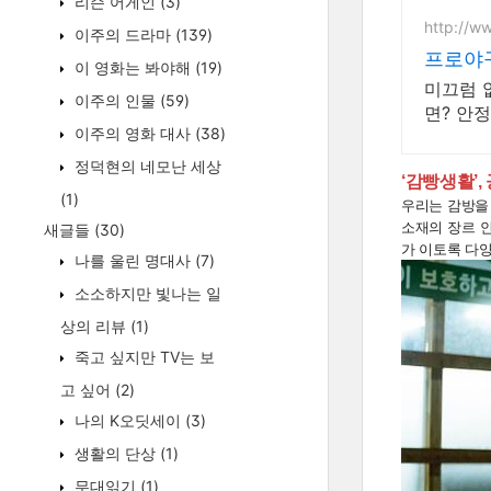
리슨 어게인
(3)
http://w
이주의 드라마
(139)
프로야구
이 영화는 봐야해
(19)
미끄럼 
이주의 인물
(59)
면? 안
이주의 영화 대사
(38)
정덕현의 네모난 세상
‘감빵생활’
(1)
우리는 감방을
소재의 장르 안
새글들
(30)
가 이토록 다
나를 울린 명대사
(7)
소소하지만 빛나는 일
상의 리뷰
(1)
죽고 싶지만 TV는 보
고 싶어
(2)
나의 K오딧세이
(3)
생활의 단상
(1)
무대읽기
(1)