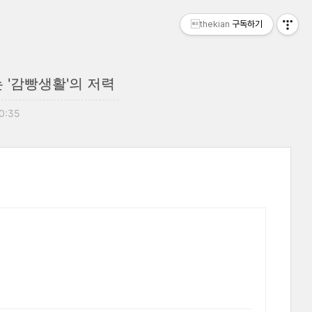
thekian
구독하기
 '감빵생활'의 저력
10:35