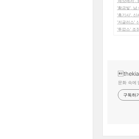
'세상에서'
'황금빛', 
'흑기사',
'저글러스'
'투깝스' 조
theki
문화 속에 
구독하