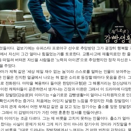
은 것들이다. 겉보기에는 슈퍼스타 프로야구 선수로 추앙받던 그가 굉장히 행복할
?)에서 자신이 그간 얼마나 힘들었는가를 토로한다. 교통사고에 재활치료만 한 줄
등 떠밀려 버텨온 자신을 사람들은 ‘노력의 아이콘’으로 추앙했지만 정작 자신은
을 주었다.
마가 제혁 같은 ‘세상 제일 재수 없는 놈’이라 스스로를 말하는 인물이 보여주
은 인물은 진지한 얼굴에서 나오는 혀 짧은 소리로 등장할 때마다 웃음을 준다. 
로 전화된다. 마약을 복용하다 들어온 한양(이규형)은 그 해롱거리는 정신상태가
 이런 캐릭터들이 공존하면서 생겨나는 긴장과 이완은 그래서 이 드라마에 다양한
)와 장발장(강승윤)의 이야기는 <슬기로운 감빵생활>이 얼마나 다차원적으로 
확인시켜주는 증거다. 처음에는 어딘지 살벌한 느낌을 주었지만 차츰 장발장이 부
과의 관계 속에서 어떤 부채감 같은 걸 갖고 있는 장기수는 출소를 앞둔 장발장
는 그래서 이 감방이야기가 가진 어떤 훈훈한 정서를 만들어낸다.
 이야기는 조금 다르다. 그는 제 버릇을 고치지 못하는 인물이다. 출소가 얼마
 찼다는 사실이 문제가 되자 그게 자기 것이 아니라 장기수의 것이라 거짓말을 
자기 버릇을 그대로 드러내는 장발장에게서 느껴지는 건 어떤 반전의 감정이다. 물