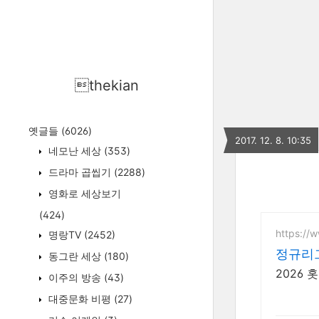
thekian
옛글들
(6026)
2017. 12. 8. 10:35
네모난 세상
(353)
드라마 곱씹기
(2288)
영화로 세상보기
(424)
https://w
명랑TV
(2452)
정규리
동그란 세상
(180)
2026 
이주의 방송
(43)
대중문화 비평
(27)