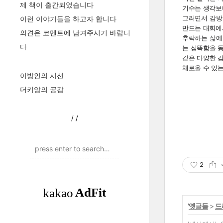
제 책이 출간되었습니다
기수는 생각보다
이런 이야기들을 하고자 합니다
그러면서 감방
만드는 대회에
의견은 코멘트에 남겨주시기 바랍니
추락하는 삶에
다
는 섬뜩함을 
같은 다양한 
채로울 수 있는
이방인의 시선
더키앙의 공감
/
/
2
'
옛글들
>
드