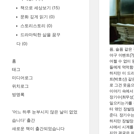
책으로 세상보기
(15)
문화 깊게 읽기
(0)
스토리스토리
(0)
드라마틱한 삶을 꿈꾸
다
(0)
픔, 슬픔 같
야구 이벤트(
홈
어쩔 수 없이 
들에게 먹먹함
태그
하지만 이 드라
미디어로그
트(박호산) 같
로 그건 웃음으
위치로그
이야기 속에서
방명록
장기수(최무성
일으키는가를 
터 엮인 장발장
'어느 하루 눈부시지 않은 날이 없었
준다. 장기수
습니다' 출간
하지만 장발장의
사에서 시계를
새로운 책이 출간되었습니다
지만 결국은 