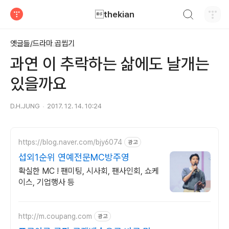
검색하기
thekian
티스토리
옛글들/드라마 곱씹기
과연 이 추락하는 삶에도 날개는
있을까요
D.H.JUNG
2017. 12. 14. 10:24
https://blog.naver.com/bjy6074
광고
섭외1순위 연예전문MC방주영
확실한 MC ! 팬미팅, 시사회, 팬사인회, 쇼케
이스, 기업행사 등
http://m.coupang.com
광고