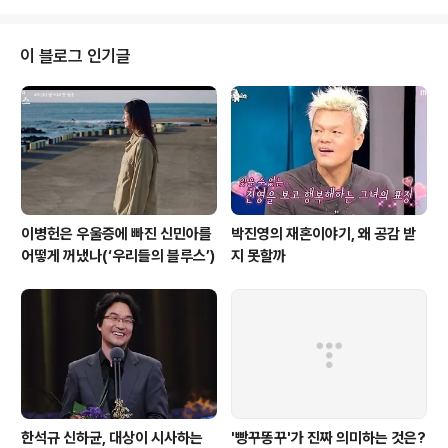
사랑하고 서로를 위로하는 드라마에 이준호와 원진아라는 아직은 확고한 연기
로서 자신을 대중들 앞에 증명해냈다고 보기 어려운 배우들이 주인공이라는 사
실에 걱정이 앞서는 건 당연한 일이었다. 물론 이준호는 지난 작품인 에서 독특
이 블로그 인기글
한 악역 서율 역할을 해내면서 놀라운 가능성을 보여준 바 있지만 그래도 여전
히 아이돌의 잔상이 남아있..
이병헌은 우울증에 빠진 신민아를
박진영의 재혼이야기, 왜 공감 받
어떻게 꺼냈나(‘우리들의 블루스’)
지 못할까
한석규 신하균, 대상이 시사하는
'빵꾸똥꾸'가 진짜 의미하는 것은?