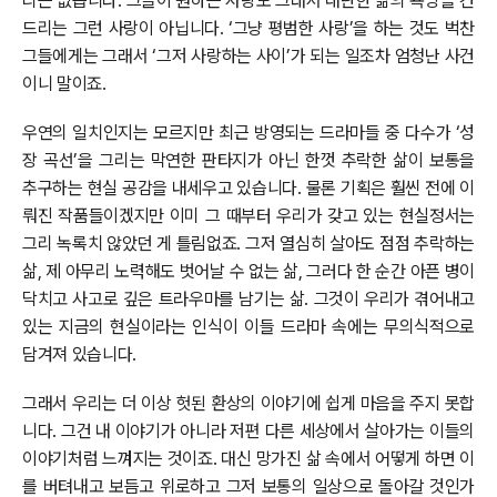
리는 없습니다. 그들이 원하는 사랑도 그래서 대단한 삶의 욕망을 건
드리는 그런 사랑이 아닙니다. ‘그냥 평범한 사랑’을 하는 것도 벅찬
그들에게는 그래서 ‘그저 사랑하는 사이’가 되는 일조차 엄청난 사건
이니 말이죠.
우연의 일치인지는 모르지만 최근 방영되는 드라마들 중 다수가 ‘성
장 곡선’을 그리는 막연한 판타지가 아닌 한껏 추락한 삶이 보통을
추구하는 현실 공감을 내세우고 있습니다. 물론 기획은 훨씬 전에 이
뤄진 작품들이겠지만 이미 그 때부터 우리가 갖고 있는 현실정서는
그리 녹록치 않았던 게 틀림없죠. 그저 열심히 살아도 점점 추락하는
삶, 제 아무리 노력해도 벗어날 수 없는 삶, 그러다 한 순간 아픈 병이
닥치고 사고로 깊은 트라우마를 남기는 삶. 그것이 우리가 겪어내고
있는 지금의 현실이라는 인식이 이들 드라마 속에는 무의식적으로
담겨져 있습니다.
그래서 우리는 더 이상 헛된 환상의 이야기에 쉽게 마음을 주지 못합
니다. 그건 내 이야기가 아니라 저편 다른 세상에서 살아가는 이들의
이야기처럼 느껴지는 것이죠. 대신 망가진 삶 속에서 어떻게 하면 이
를 버텨내고 보듬고 위로하고 그저 보통의 일상으로 돌아갈 것인가