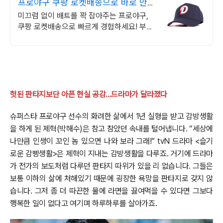
프로야구 쿠팡 로켓배송으로 바로 만나
요
미끄럼 없이 배트를 꽉 잡아주는 프로야구,
쿠팡 로켓배송으로 빠르게 경험하세요! 부드
럽고 편안한 야구장갑, 와우회원 무료배송으
로 직접 착용해보세요.
헛된 판타지보단 아픈 현실 공감...드라마가 달라졌다
슈퍼스타 프로야구 선수의 화려한 삶에서 1년 실형을 받고 감방생활
을 하게 된 제혁(박해수)은 참고 참았던 속내를 털어냅니다. “세상에
나만큼 인생이 꼬인 놈 있으면 나와 보라 그래!” tvN 드라마 <슬기
로운 감빵생활>은 제혁이 지내는 감방생활을 다루죠. 거기에 드라마
가 전가의 보도처럼 다루던 판타지 따위가 있을 리 없습니다. 그들은
보통 이하의 삶에 처해있기 때문에 굉장한 욕망을 판타지로 갖지 않
습니다. 그저 좀 더 따끈한 물에 라면을 끓여먹을 수 있다면 그보다
행복한 일이 없다고 여기며 하루하루를 살아가죠.