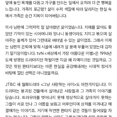
앞에 놓인 목재를 다듬고 가구를 만드는 일에서 오히려 더 큰 행복을
느낍니다. 가족의 포근함? 삶이 수저 색깔에 따라 달라지는 현실 속
에서 가족은 순간 지옥이 되어버립니다.
의사 남편에 그럭저럭 잘 살아왔던 삶이었습니다. 치매를 앓아도 좋
았던 기억이 있는 시어머니와 망나니 동생이라도 지지고 볶으며 살
아주는 올케가 있어 그런대로 버텨낼 수 있는 삶이었죠. 그래서 이제
는 남편의 은퇴에 맞춰 시골에 내려가 살 꿈에 부풀어 있었는데 갑자
기 말기암이랍니다. tvN <세상에서 가장 아름다운 이별>은 1996년
도에 방영된 드라마지만 하필이면 지금 왜 리메이크된 것일까요. 그
것은 헛된 판타지보다는 아픈 현실을 공감해내려는 시대적 정서가
바탕에 깔린 선택은 아니었을까요.
JTBC 새 월화드라마 <그냥 사랑하는 사이>도 마찬가지입니다. 이
드라마는 붕괴된 건물에서 살아남은 사람들과 그 가족의 이야기를
담습니다. 트라우마를 벗어나지 못해 정상적으로 살아가지 못하는
그들이 서로 만나 그 아픔을 보듬고 어루만지며 상처를 이겨내고 해
결해가는 이야기죠. 거기에 막연한 판타지 같은 것들이 들어앉을 자