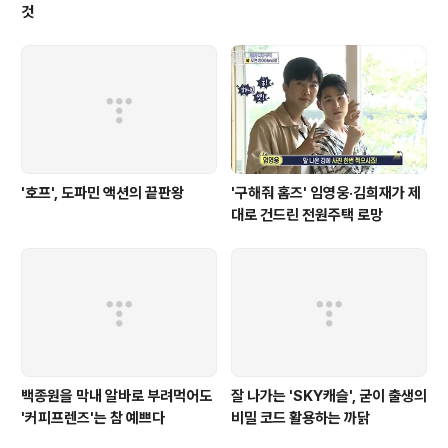
것
'호프', 도파민 액션의 끝판왕
'구해줘 홈즈' 임영웅·김희재가 제
대로 건드린 전원주택 로망
백종원을 막내 알바로 부려먹어도
잘 나가는 'SKY캐슬', 굳이 출생의
'커피프렌즈'는 참 예쁘다
비밀 코드 활용하는 까닭