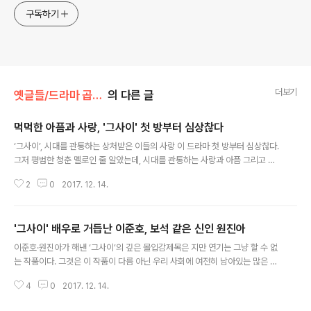
구독하기
더보기
옛글들/드라마 곱씹기
의 다른 글
먹먹한 아픔과 사랑, '그사이' 첫 방부터 심상찮다
글 내용
‘그사이’, 시대를 관통하는 상처받은 이들의 사랑 이 드라마 첫 방부터 심상찮다.
그저 평범한 청춘 멜로인 줄 알았는데, 시대를 관통하는 사랑과 아픔 그리고 위
로 같은 것들이 첫 회부터 가슴을 먹먹하게 한다. 그저 가슴 설레는 알콩달콩 사
2
0
2017. 12. 14.
랑이야기가 아니라, 가슴 한 켠에 남아있는 아픈 상처의 응어리를 지그시 들여
다보며 그 따뜻한 응시로 풀어헤치는 그런 사람 냄새가 나는 사랑이야기다. JT
BC가 새롭게 편성한 월화드라마 는 쇼핑몰 붕괴 사고로부터 시작한다. 48명이
'그사이' 배우로 거듭난 이준호, 보석 같은 신인 원진아
나 죽은 그 사고 현장에서 살아남은 문수(원진아)와 강두(이준호). 하지만 살아
글 내용
남은 그들은 여전히 그 사고의 충격과 후유증 속에서 파괴된 삶을 버텨내고 있
이준호·원진아가 해낸 ‘그사이’의 깊은 몰입감제목은 지만 연기는 그냥 할 수 없
다. 사고 현장에서 동생을 잃은 문수는 그 트라우마와 죄책감 속에서, 술로 세월
는 작품이다. 그것은 이 작품이 다름 아닌 우리 사회에 여전히 남아있는 많은 사
을 보내는 엄..
고 피해자 가족들의 아픈 기억을 상기시킬 수 있기 때문이다. 사실 그 지워지지
4
0
2017. 12. 14.
않는 상처 앞에서는 섣부르게 웃는 것조차 감히 해서는 안 될 무례처럼 느껴진
다. 그것에 진심이 담기지 않는다면.그래서 건물 붕괴 사고 후 생존자들이 만나