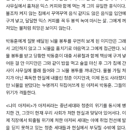
사무실에서 훔쳐온 믹스 커피와 함께 먹는 게 그의 유일한 휴식이다.
불조차 켜지 않는 집에서 꾸역꾸역 음식 같지도 않은 음식을 입안에
구겨 넣고, 달달한 믹스 커피를 꼭 두 봉씩 녹여 마시는 삶. 그에게 꺼
져있는 불처럼 희망은 보이지 않는다.
박동훈에게 잘못 배달된 뇌물 봉투를 우연히 보게 된 이지안은 그래
서 고민하지 않고 그 뇌물을 훔치기로 마음먹고 그에게 접근한다. 뇌
물 봉투를 받고 당황한 박동훈이 대충 서류철과 함께 책상에 구겨 넣
어둔 걸 안 이지안은 그와 같이 밥을 먹고 술을 마신 후 그가 집에 간
사이 사무실에 몰래 들어와 그 뇌물 봉투를 꺼내간다. 물불 가릴 처
지가 아닌 혹독한 현실에 내몰린 청춘 이지안과, 이제 돈도 사라졌지
만 뇌물을 받았다는 누명까지 뒤집어쓰게 된 아저씨 박동훈. 그들의
위기가 격돌한다.
<나의 아저씨>가 아저씨라는 중년세대와 청춘의 위기를 동시에 병
치한 건, 그것이 현재 우리 사회가 처한 현실과 맞닿아 있어서다. 이
제 직장에서 퇴출될 위기에 처한 아저씨 세대는 아예 취업 전선에 발
을 딛지 못하고 있는 청춘 세대들과 현실에서 부딪칠 수밖에 없다.