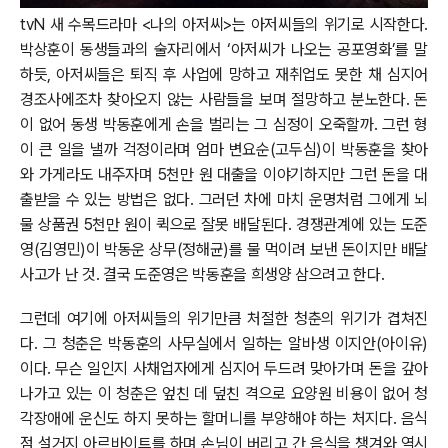
tvN 새 수목드라마 <나의 아저씨>는 아저씨들의 위기로 시작한다.
박상훈이 동생들과의 술자리에서 ‘아저씨가 나오는 공포영화’를 말
하듯, 아저씨들은 퇴직 후 사업에 망하고 재취업도 못한 채 심지어
경조사에조차 찾아오지 않는 사람들을 보며 절망하고 분노한다. 돈
이 없어 동생 박동훈에게 손을 벌리는 그 심정이 오죽할까. 그런 형
이 큰 일을 낼까 걱정이라며 엄마 변요순(고두심)이 박동훈을 찾아
와 가게라도 내주자며 5천만 원 대출을 이야기하지만 그런 돈을 대
출받을 수 있는 방법은 없다. 그러던 차에 마치 운명처럼 그에게 뇌
물 상품권 5천만 원이 퀵으로 잘못 배달된다. 경쟁관계에 있는 도준
영(김영민)이 박동운 상무(정해균)를 물 먹이려 보낸 돈이지만 배달
사고가 난 것. 결국 도준영은 박동훈을 희생양 삼으려고 한다.
그런데 여기에 아저씨들의 위기만큼 처절한 청춘의 위기가 겹쳐진
다. 그 청춘은 박동훈의 사무실에서 일하는 알바생 이지안(아이유)
이다. 무슨 일인지 사채업자에게 심지어 두드려 맞아가며 돈을 갚아
나가고 있는 이 청춘은 엎친 데 덮친 격으로 요양원 비용이 없어 청
각장애에 운신도 하지 못하는 할머니를 부양해야 하는 처지다. 음식
점 설거지 아르바이트를 하며 손님이 버리고 간 음식을 챙겨와 역시