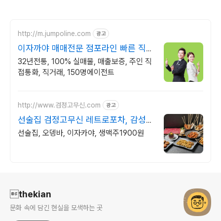
http://m.jumpoline.com
광고
이자까야 매매전문 점포라인 빠른 직거
래 & 안전중개거래
32년전통, 100% 실매물, 매출보증, 주인 직
접통화, 직거래, 150명에이전트
http://www.검정고무신.com
광고
선술집 검정고무신 레트로포차, 감성포
차 창업
선술집, 오뎅바, 이자카야, 생맥주1900원
로그 정보
thekian
문화 속에 담긴 현실을 모색하는 곳