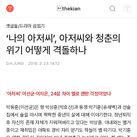
검색하기
thekian
티스토리
옛글들/드라마 곱씹기
‘나의 아저씨’, 아저씨와 청춘의
위기 어떻게 격돌하나
D.H.JUNG
2018. 3. 23. 14:12
'아저씨' 이선균·이지은, 24살 차이 멜로 괜한 걱정이었나
박동훈(이선균)은 형 박상훈(박호산)과 동생 박기훈(송새벽)과 선술
집에서 술을 마시며 팍팍한 중년의 삶에 대해 이야기한다. 정년퇴직
후 자신의 존재 자체가 지워져버리고 있다는 박상훈. 아내와는 별거
중이고 재취업은 아파트 경비 자리 얻기도 하늘의 별 따기다. 박기훈