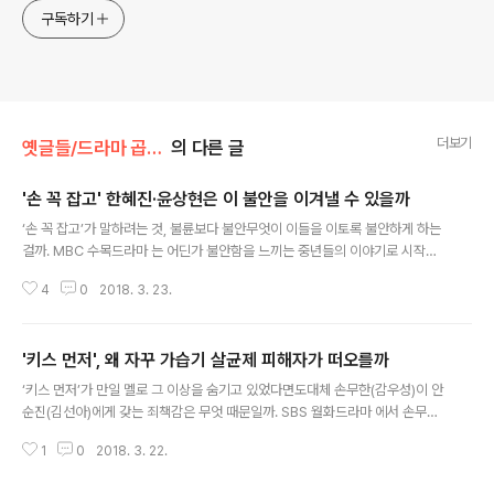
구독하기
더보기
옛글들/드라마 곱씹기
의 다른 글
'손 꼭 잡고' 한혜진·윤상현은 이 불안을 이겨낼 수 있을까
글 내용
‘손 꼭 잡고’가 말하려는 것, 불륜보다 불안무엇이 이들을 이토록 불안하게 하는
걸까. MBC 수목드라마 는 어딘가 불안함을 느끼는 중년들의 이야기로 시작했
다. 가족력을 갖고 있다는 사실 때문에 뇌종양은 아닐까 불안감을 느끼는 남현
4
0
2018. 3. 23.
주(한혜진). 한 때는 ‘아시아의 가우디’, 천재적인 건축가라는 소리를 들었지만
생산적이지 않다는 비판에 7년 간이나 일거리 없이 직원 월급도 못주고 살아왔
던 김도영(윤상현)이 그들이다. 첫 회에서 남현주는 병원에서 뛰어나오며 너무
'키스 먼저', 왜 자꾸 가습기 살균제 피해자가 떠오를까
기뻐 넘어지는 모습까지 보여준다. 검사에서 종양이 아니라는 판정을 받은 것.
글 내용
하지만 지나치게 기뻐하는 그 모습 자체가 어딘가 불안감을 만들었다. 그것은
‘키스 먼저’가 만일 멜로 그 이상을 숨기고 있었다면도대체 손무한(감우성)이 안
김도영도 마찬가지다. 그는 굴지의 기업으로부터 건축설계 제안을 받게 된다.
순진(김선아)에게 갖는 죄책감은 무엇 때문일까. SBS 월화드라마 에서 손무한
그래서 이제 어려웠던 ..
이 안순진의 아픔을 끌어안고 결국 결혼까지 한 것이 그저 사랑 때문 만이었을
1
0
2018. 3. 22.
까 하는 의구심이 계속해서 제기되고 있다. 그것은 드라마 초반부터 에필로그를
통해 이 두 사람이 과거에 어떤 사건으로 연루되어 있다는 것이 암시되어 있었