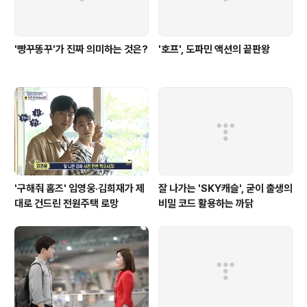
'빵꾸똥꾸'가 진짜 의미하는 것은?
'호프', 도파민 액션의 끝판왕
'구해줘 홈즈' 임영웅·김희재가 제
잘 나가는 'SKY캐슬', 굳이 출생의
대로 건드린 전원주택 로망
비밀 코드 활용하는 까닭