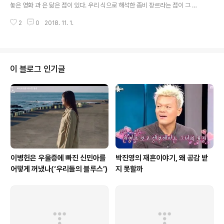
그 자체만으로도 즐거운 일이 아닐 수 없다. 프레디 머큐리부터 브라이언 메이,
놓은 영화 과 은 닮은 점이 있다. 우리 식으로 해석한 좀비 장르라는 점이 그 첫
존 디콘, 로저 테일..
번째다. 은 좀비 장르의 마니아적인 특성을 훌쩍 뛰어넘어 1천만 관객을 넘어서
2
0
2018. 11. 1.
는 놀라운 흥행을 기록했다. 두 번째로 비슷한 건 다소 폐쇄적인 특정 공간에 집
중된 좀비 장르라는 점이다. 은 영화의 대부분이 부산까지 가는 KTX와 몇몇 역
사를 배경으로 하고 있고, 은 제물포항과 궁이라는 두 공간을 배경으로 삼고 있
다. 하지만 이런 점보다 더 흥미롭게 보이는 유사점은 서구의 좀비 장르와 사뭇
다른 좀비라는 존재에 대한 해석이 들어있다는 점이다. 그것은 좀비가 바로 민
이 블로그 인기글
초라는 시선이다. 에서는 가족이 좀비로 변화해 결국 어쩔 수 없이 싸우게 되는
그 과정을 ..
이병헌은 우울증에 빠진 신민아를
박진영의 재혼이야기, 왜 공감 받
어떻게 꺼냈나(‘우리들의 블루스’)
지 못할까