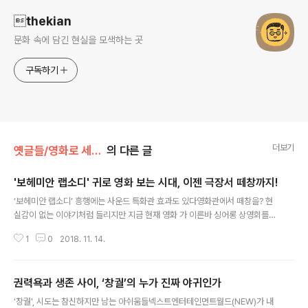
thekian
문화 속에 담긴 현실을 모색하는 곳
구독하기
더보기
옛글들/영화로 세상보기
의 다른 글
'보헤미안 랩소디' 귀로 영화 보는 시대, 이젠 극장서 떼창까지!
글 내용
‘보헤미안 랩소디’ 흥행에는 사운드 특화관 효과도 있다영화관에서 떼창을? 현
실감이 없는 이야기처럼 들리지만 지금 현재 영화 가 이른바 싱어롱 상영회를
하며 실제로 벌어지는 일들이다. 스크린X가 시도한 이 상영회는 지난 6일부터
1
0
2018. 11. 14.
9일까지 진행된 데 이어, 호응이 이어지자 10일부터 13일까지 연장됐다. 이런
독특한 관람 문화를 만들어내게 된 가장 큰 요인은 아무래도 이 라는 영화가 담
고 있는 퀸의 명곡들일 게다. 1970년대 중반부터 1990년대 초반까지 활동하
권력욕과 생존 사이, ‘창궐’의 누가 진짜 야귀인가
며, 글램록에서부터 하드록, 헤비메탈, 프로그래시브록까지 다양한 장르들을 실
글 내용
험하며 무수한 명곡을 쏟아냈던 퀸의 명곡들을 영화를 통해 다시 듣는다는 건
'창궐', 시도는 참신하지만 남는 아쉬움들넥스트엔터테인먼트월드(NEW)가 내