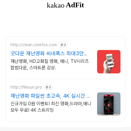
http://clean.cinefox.com
광고
굿다운 재난영화 씨네폭스 최대3만원
+10%추가적립
재난영화, HD고화질 영화, 애니, TV시리즈
합법다운, 스마트폰 감상.
http://filesun.pro
광고
재난영화 파일썬 초고속, 4K 실시간 보
기!
신규가입 0원 이벤트! 최신 영화,드라마,애니
모두 무료! 4K 스트리밍
로그 정보