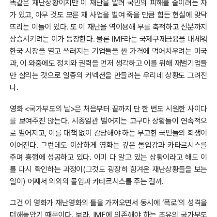
똑같은 재난상황이지만 이 재난을 알려 국민의 피해를 줄이려는 자
가 있고, 아무 것도 모른 채 사업을 벌여 죽을 만큼 힘든 현실에 맞닥
뜨리는 이들이 있다. 또 이 재난을 역이용해 부를 축적하고 신분까지
상승시키려는 이가 등장한다. 물론 IMF라는 국제구제금융을 내세워
한국 시장을 열고 쓰러지는 기업들을 싼 가격에 먹어치우려는 미국
과, 이 와중에도 정치와 권력을 먼저 생각하고 이를 위해 재벌기업들
만 살리는 것으로 일종의 커넥션을 만들려는 우리네 상황도 그려진
다.
영화 <국가부도의 날>은 처음부터 끝까지 단 한 번도 시원한 사이다
를 보여주진 않는다. 시종일관 벌어지는 고구마 상황들이 연속적으
로 벌어지고, 이를 대책 없이 감당해야 하는 무고한 국민들의 희생이
이어진다. 그런데도 이상하게 영화는 깊은 몰입감과 카타르시스를
주며 흥행에 성공하고 있다. 이미 다 알고 있는 상황이라고 해도 이
를 다시 확인하는 과정이(그것도 굉장히 힘겨운 재난상황들을 보는
일이) 어째서 의외의 몰입과 카타르시스를 주는 걸까.
그건 이 영화가 재난영화의 틀을 가져오면서 동시에 ‘폭로’의 성격을
더해놓았기 때문이다. 보라. IMF에 의존해야 하는 초유의 국가부도