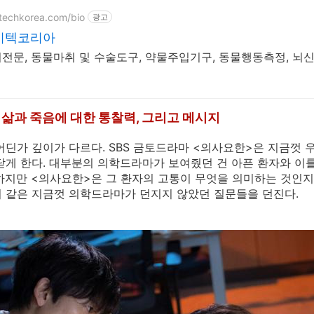
itechkorea.com/bio
광고
싸이텍코리아
전문, 동물마취 및 수술도구, 약물주입기구, 동물행동측정, 뇌
 삶과 죽음에 대한 통찰력, 그리고 메시지
어딘가 깊이가 다르다. SBS 금토드라마 <의사요한>은 지금껏
닫게 한다. 대부분의 의학드라마가 보여줬던 건 아픈 환자와 이
하지만 <의사요한>은 그 환자의 고통이 무엇을 의미하는 것인지
 같은 지금껏 의학드라마가 던지지 않았던 질문들을 던진다.