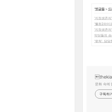
'
옛글들
>
드
'지정생존자
'웰컴2라이
'지정생존자
악당들의 승
'왓쳐', 담
theki
문화 속에 
구독하