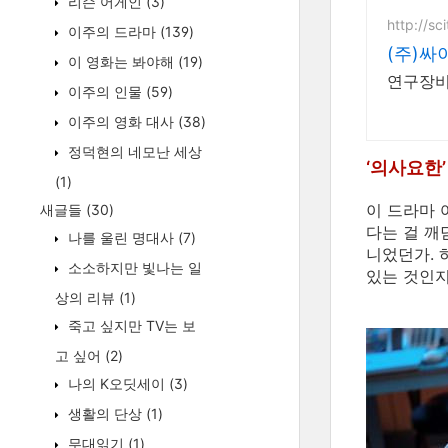
리슨 어게인
(3)
http://sc
이주의 드라마
(139)
(주)
이 영화는 봐야해
(19)
연구장비
이주의 인물
(59)
이주의 영화 대사
(38)
정덕현의 네모난 세상
‘의사요한’
(1)
이 드라마 
새글들
(30)
다는 걸 깨
나를 울린 명대사
(7)
니었던가. 
소소하지만 빛나는 일
있는 것인지
상의 리뷰
(1)
죽고 싶지만 TV는 보
고 싶어
(2)
나의 K오딧세이
(3)
생활의 단상
(1)
무대읽기
(1)