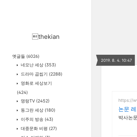
thekian
옛글들
(6026)
2019. 8. 4. 10:47
네모난 세상
(353)
드라마 곱씹기
(2288)
영화로 세상보기
(424)
https:/
명랑TV
(2452)
논문 
동그란 세상
(180)
이주의 방송
(43)
대중문화 비평
(27)