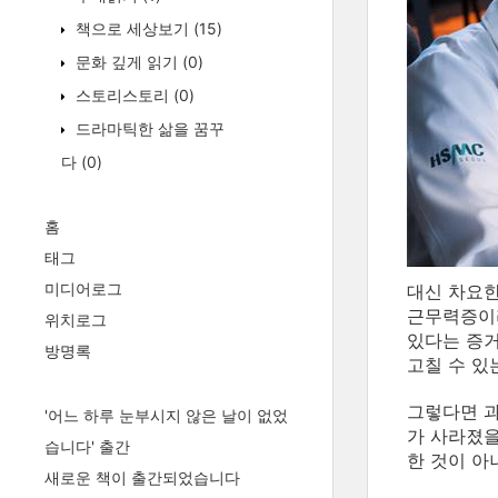
책으로 세상보기
(15)
문화 깊게 읽기
(0)
스토리스토리
(0)
드라마틱한 삶을 꿈꾸
다
(0)
홈
태그
미디어로그
대신 차요한
근무력증이라
위치로그
있다는 증거
방명록
고칠 수 있
그렇다면 과
'어느 하루 눈부시지 않은 날이 없었
가 사라졌을
습니다' 출간
한 것이 아
새로운 책이 출간되었습니다