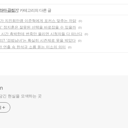
라마 곱씹기
' 카테고리의 다른 글
'가 지진희만큼 이준혁에게 포커스 맞추는 까닭
(0)
프' 정지훈은 잘못된 선택을 바로잡을 수 있을까
(0)
' 시간 촉박한데 변죽만 울리면 시청자들 다 떠난다
(0)
리? '검법남녀'는 확실히 시즌제로 못을 박았다
(0)
담한 연출 속 한석규 소름 돋는 미소의 의미
(0)
an
담긴 현실을 모색하는 곳
기