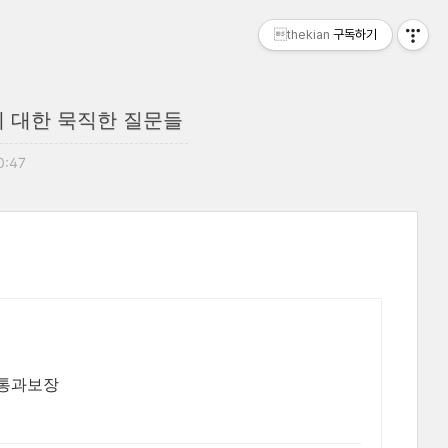
thekian
구독하기
에 대한 묵직한 질문들
0:47
문 석사논문 학사논문 통계분석 소논문 보고서 통째로 책임진행 통과보장