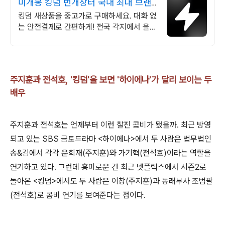
미개봉 킹덤 번개장터 국내 최대 브랜
드 중고거래
킹덤 새상품을 중고가로 구매하세요. 대화 없
는 안전결제로 간편하게! 전국 각지에서 올라
오는 전국구 최다 상품 매일 10만 개 이상의
신규 상품 업로드
주지훈과 전석호, '킹덤'을 보면 '하이에나'가 달리 보이는 두
배우
주지훈과 전석호는 언제부터 이런 찰진 콤비가 됐을까. 최근 방영
되고 있는 SBS 금토드라마 <하이에나>에서 두 사람은 법무법인
송&김에서 각각 윤희재(주지훈)와 가기혁(전석호)이라는 역할을
연기하고 있다. 그런데 흥미로운 건 최근 넷플릭스에서 시즌2로
돌아온 <킹덤>에서도 두 사람은 이창(주지훈)과 동래부사 조범팔
(전석호)로 콤비 연기를 보여준다는 점이다.