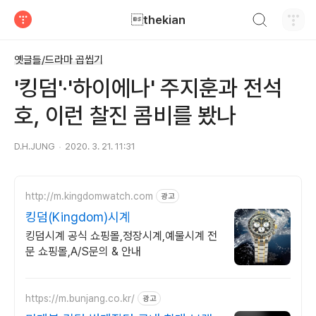
검색하기
thekian
티스토리
옛글들/드라마 곱씹기
'킹덤'·'하이에나' 주지훈과 전석
호, 이런 찰진 콤비를 봤나
D.H.JUNG
2020. 3. 21. 11:31
http://m.kingdomwatch.com
광고
킹덤(Kingdom)시계
킹덤시계 공식 쇼핑몰,정장시계,예물시계 전
문 쇼핑몰,A/S문의 & 안내
https://m.bunjang.co.kr/
광고