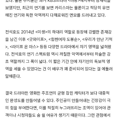
있다. 물론 주지훈은 과거 KBS드라마 <마왕>에서부터 잠재력을
보였지만, 최근의 연기를 보면 카리스마는 물론이고 적당히 유연
해진 연기와 독한 악역까지 다채로워진 면모를 드러내고 있다.
전석호도 2014년 <미생>의 하대리 역할로 등장해 강렬한 존재감
을 남긴 이후 <굿와이프>, <힘쎈여자 도봉순>, <우리가 만난 기적
>, <라이프 온 마스> 등등 다양한 드라마에서 자기 영역을 넓혀왔
다. 전석호의 연기 스펙트럼 역시 까칠한 악역에서부터 허술한 감
초 역할까지 그 폭이 넓다. 이 짧은 기간 안에 자기만의 독보적 영
역을 세울 수 있었다는 건 이 배우가 꽤 준비되어 있다는 걸 에둘러
말해준다.
결국 드라마든 영화든 주조연의 균형 잡힌 캐릭터가 보다 대중적
인 완성도를 만들어낼 수 있다. 주인공이 만들어내는 긴장감이 극
의 힘을 부여한다면, 이를 적절히 누그러뜨리는 조역이 있어야 관
객이나 시청자들도 숨 쉴 여유가 생기기 때문이다. 그런 관점에서