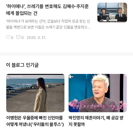
‘내 친구, 내 마음의 언덕, 나의 차유리, 유리야... 유리야...
'하이에나', 쓰레기를 변호해도 김혜수·주지훈
보고 싶어.’ 그러면서도 살아가기 위해서 그 아픔을 애써 외
면하려 한다. 괜스레 거울을 닦고 욕조를 청소하며 안하던
에게 몰입되는 건
글 내용
고스톱 게임을 한다. 주방 구석구석을 청소한다. 마치 기억
‘하이에나’가 보여주는 선악, 갑을보다 직업적 성공 찾는 인
을 지워내기라도 하겠다는 듯이. 하지만 그 슬픔은 지워지
물들 액면으로 보면 이들은 쓰레기 같은 인물을 변호하고
지 않는다. 아마도 tvN 토일드라마 는 바로 이 부분에서 기
있는 게 사실이다. 그런데 이상하게도 이들이 이기기를 바
획된 드라마일 게다. 그 슬픔을 조금이나마 위로해 보겠다
0
0
2020. 3. 21.
라게 된다. 이건 단순히 이들이 주인공이기 때문일까. 아니
는 것. ..
면 이들이 하는 행동이나 선택에도 그만한 납득되는 이유
가 있기 때문일까. SBS 금토드라마 를 보다 보면 관점에
따라 얼마나 보는 시각이 달라질 수 있는가를 실감한다. 그
간 우리네 드라마에서 꽤 많이 등장했던 검사들이 주인공
이 블로그 인기글
인 드라마들을 볼 때면 검거된 이들을 변호하는 변호사들
은 도덕도 윤리도 없이 돈이면 다 되는 악당들처럼 보였다.
하지만 의 주인공들인 윤희재(주지훈)와 정금자(김혜수)가
변호사로 등장하자 이제는 검사들이 이들을 몰아붙이는 악
당들처럼 보인다. 그것도 윤희재와 정금..
이병헌은 우울증에 빠진 신민아를
박진영의 재혼이야기, 왜 공감 받
어떻게 꺼냈나(‘우리들의 블루스’)
지 못할까