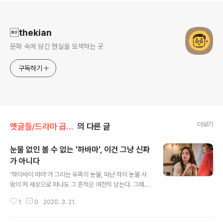
로그 정보
thekian
문화 속에 담긴 현실을 모색하는 곳
구독하기
더보기
옛글들/드라마 곱씹기
의 다른 글
눈물 없인 볼 수 없는 '하바마', 이건 그냥 신파
가 아니다
글 내용
‘하이바이 마마’가 그리는 유족의 눈물, 떠난 자의 눈물 사
람이 저 세상으로 떠나도 그 흔적은 여전히 남는다. 그래서
살아있었다면 함께 갔을 수 있는 여름캠프의 무정한 예약
1
0
2020. 3. 21.
알림이 더 허전하게 다가오고, 생일만 오면 여전히 남아있
는 떠난 자의 SNS에 그리움의 마음을 꾹꾹 눌러 적는다.