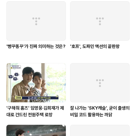
'빵꾸똥꾸'가 진짜 의미하는 것은?
'호프', 도파민 액션의 끝판왕
'구해줘 홈즈' 임영웅·김희재가 제
잘 나가는 'SKY캐슬', 굳이 출생의
대로 건드린 전원주택 로망
비밀 코드 활용하는 까닭