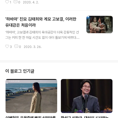
1
0
2020. 4. 2.
“솔직히 말해 시즌2가 더 좋다고 생각한다”며 “국가 전체
를 파괴하는 질병 확산은 사실 현재 보고 싶은 내용이 아닐
수 있지만 일반적이지 않은 16세기 한국의 환경에 초점을
'하바마' 친모 김태희와 계모 고보결, 이러한
맞춰 제작된 좀비물은 진정으로 경이적인 시리즈”라고 극
찬했다. 넷플릭스 오리지널 에 대한 반응이 심상찮다. 코로
유대감은 처음이라
글 내용
나19로 전 세계가 팬데믹에 들어선 상황이지만, 마치 바이
‘하바마’, 고보결과 김태희의 육아공감이 더욱 감동적인 건
러스처럼 퍼져나가는 조선 좀비와의 사투를 다룬 는 전 세
그는 커피 한 잔 마실 시간도 없이 아이 돌보기에 바쁘다.
계의 시청자들에 그 새로운 세계관을 확산시키고 있다. 좀
육아라는 것이 그렇다. 잠깐 고개 돌리고 나면 해야 할 일들
비물이라는 장르 자체가 서구의 것이지만, 조선 좀비로 재
3
0
2020. 3. 26.
이 쏟아진다. 그렇게 정신없이 바쁜 게 육아지만, 안 해본
창조되면서 새삼 한국 좀비물에..
사람은 그걸 일로도 생각하지 않는다. tvN 토일드라마 의
서우 엄마 오민정(고보결)이 그렇다. 그런데 오민정은 친엄
마가 아니다. 흔히 ‘계모’라 불리기도 하는 새엄마다. 그는
간호사가 되기 위해 애썼고 그래서 간호사가 됐지만 조강
이 블로그 인기글
화(이규형)와 결혼하면서 일을 그만두었다. 이유는 ‘진짜
서우엄마’가 되기 위해서였다. 하지만 육아의 현실이 어디
그리 호락호락할까. 그렇지만 아이가 어질러놓은 걸 치우
면서도 그 아이를 보는 오민정의 눈빛은 사랑 가득이다. 계
모라는 표현에 우리가..