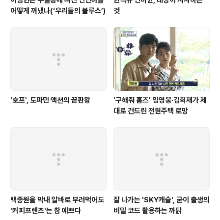
이병헌은 우울증에 빠진 신민아를
한석규 신하균, 대상이 시사하는
어떻게 꺼냈나(‘우리들의 블루스’)
것
'호프', 도파민 액션의 끝판왕
'구해줘 홈즈' 임영웅·김희재가 제
대로 건드린 전원주택 로망
백종원을 막내 알바로 부려먹어도
잘 나가는 'SKY캐슬', 굳이 출생의
'커피프렌즈'는 참 예쁘다
비밀 코드 활용하는 까닭