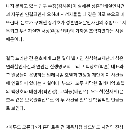
나지 못하고 있는 친구 수정(김시은)이 살해된 성흔연쇄살인사건
과 자꾸만 연결되면서 오히려 시청자들을 더 깊은 미로 속으로 빠
뜨린다. 은호가 구해낸 장기호가 성흔연쇄살인사건의 주범으로 지
목되고 투신자살한 서상원(강신일)의 가까운 조력자였다는 사실
때문이다.
결국 드러난 건 은호에게 그런 일이 벌어진 신성학교재단과 성흔
연쇄살인사건과 연관된 신생명교회 그리고 백상호(박훈) 대표와
그 일당들이 운영하는 밀레니엄 호텔과 한생명 재단이 이 사건들
에 연결되어 있다는 사실이다. 부모가 모두 사망한 밀레니엄 호텔
의 백상호와 배선아(박민정), 고희동(태원석), 오두석(신재휘)은
모두 같은 보육원출신으로 이 두 사건을 일으킨 핵심적인 인물들
로 보인다.
<아무도 모른다>가 흥미로운 건 제목처럼 봐도봐도 사건의 진상