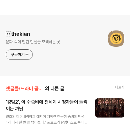
로그 정보
thekian
문화 속에 담긴 현실을 모색하는 곳
구독하기
더보기
옛글들/드라마 곱씹기
의 다른 글
'킹덤2', 이 K-좀비에 전세계 시청자들이 들썩
이는 까닭
글 내용
민초의 다이내믹함과 애환이 더해진 한국형 좀비의 매력
“가 다시 한 번 를 넘어섰다.” 포브스의 칼럼니스트 폴 타시
는 에 대해 그런 파격적인 표현을 담은 호평을 내놨다. 그는