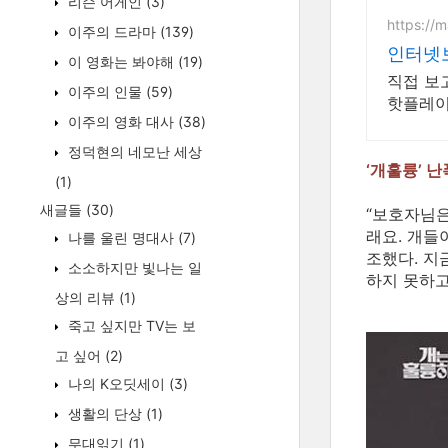
리슨 어게인
(3)
https://
이주의 드라마
(139)
인터넷
이 영화는 봐야해
(19)
직접 보
이주의 인물
(59)
핫플레이
이주의 영화 대사
(38)
정덕현의 네모난 세상
‘개훌륭’ 
(1)
새글들
(30)
“보호자님은
래요. 개들
나를 울린 명대사
(7)
조했다. 지
소소하지만 빛나는 일
하지 못하고
상의 리뷰
(1)
죽고 싶지만 TV는 보
고 싶어
(2)
나의 K오딧세이
(3)
생활의 단상
(1)
무대읽기
(1)