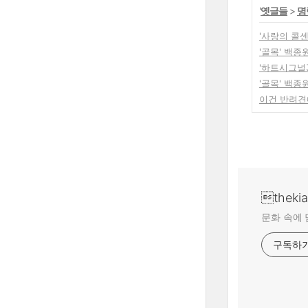
'
옛글들
>
명
'사랑의 콜센
'골목' 백
'하트시그널
'골목' 백종
이건 반려견
theki
문화 속에 
구독하