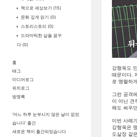
책으로 세상보기
(15)
문화 깊게 읽기
(0)
스토리스토리
(0)
드라마틱한 삶을 꿈꾸
다
(0)
홈
강형욱도 만
태그
때문이다. 
미디어로그
로 맹렬하게
위치로그
그런 공격에
방명록
이 아닌 견
해도 싸우던
'어느 하루 눈부시지 않은 날이 없었
이번 사례가
습니다' 출간
강형욱은 맹
새로운 책이 출간되었습니다
도살장 같은