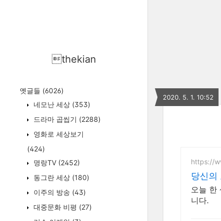
thekian
옛글들
(6026)
2020. 5. 1. 10:52
네모난 세상
(353)
드라마 곱씹기
(2288)
영화로 세상보기
(424)
https://w
명랑TV
(2452)
당신의
동그란 세상
(180)
오늘 한
이주의 방송
(43)
니다.
대중문화 비평
(27)