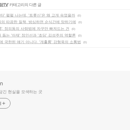
랑TV
' 카테고리의 다른 글
타' 펄펄 나는데, '트롯신'은 왜 고개 숙였을까
(0)
종원의 따끔한 질책, 방심하면 순식간에 망하기에
(0)
3', 정의동의 사랑법에 자꾸만 빠져드는 건
(0)
원 돕는 '아재' 정인선과 '초딩' 김성주의 역할론
(0)
에 국한된 얘기 아니다, '개훌륭' 강형욱의 소통법
(0)
an
담긴 현실을 모색하는 곳
기