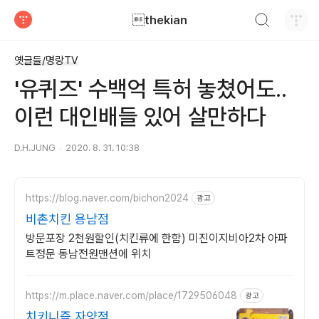
검색하기
thekian
티스토리
옛글들/명랑TV
'유퀴즈' 수백억 특허 놓쳤어도..
이런 대인배들 있어 살만하다
D.H.JUNG
2020. 8. 31. 10:38
https://blog.naver.com/bichon2024
광고
비촌치킨 용남점
방문포장 2천원할인(치킨류에 한함) 미진이지비아2차 아파
트정문 동남전원맨션에 위치
https://m.place.naver.com/place/1729506048
광고
치키니즘 자양점