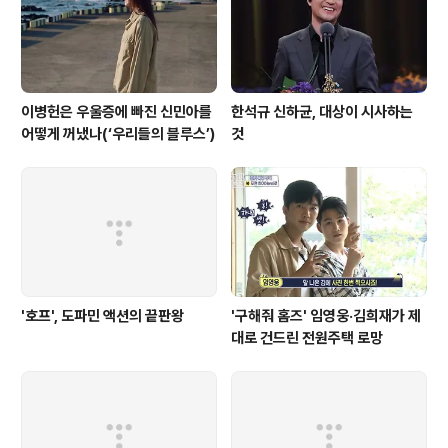
다. 또 반응을 보기 위해 애견카페에 갔을 때 쉽게 흥분하고
급기야 다른 개들에게 공격성을..
이병헌은 우울증에 빠진 신민아를
한석규 신하균, 대상이 시사하는
어떻게 꺼냈나(‘우리들의 블루스’)
것
'호프', 도파민 액션의 끝판왕
'구해줘 홈즈' 임영웅·김희재가 제
대로 건드린 전원주택 로망