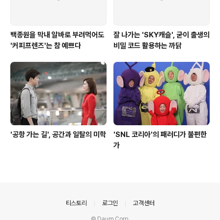
백종원을 막내 알바로 부려먹어도
잘 나가는 'SKY캐슬', 굳이 출생의
'커피프렌즈'는 참 예쁘다
비밀 코드 활용하는 까닭
'공항 가는 길', 공간과 일탈의 미학
'SNL 코리아'의 패러디가 불편한
가
의안내
티스토리
로그인
고객센터
© Daum Corp.