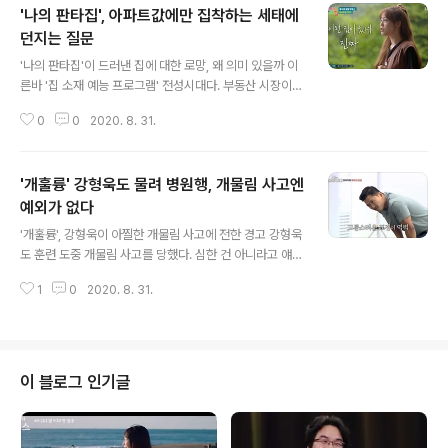
'나의 판타집', 아파트값에만 집착하는 세태에
던지는 질문
글 내용
'나의 판타집'이 드러낸 집에 대한 로망, 왜 의미 있을까 이
른바 '집 소재 예능 프로그램' 전성시대다. 부동산 시장이
요동치고, 그래서 도심에 몇 평짜리 아파트에서 전세 사는
0
0
2020. 8. 31.
것조차 버거운 현실 속에서 집은 어떤 판타지를 갖게 하는
공간이라기보다는 가격으로 매겨지는 매물이 된 게 사실이
다. 그런데 그럴수록 우리가 꿈꾸는 집에 대한 갈증은 더 커
'개훌륭' 강형욱도 물려 병원행, 개물림 사고엔
질 수밖에 없다. SBS가 파일럿으로 시도한 은 바로 그 지
점을 파고 들어온다. 출연자들이 저마다 꿈꾸는 집에 대한
예외가 없다
글 내용
로망들을 얘기하고, 실제로 그 로망을 실현시켜줄 수 있는
'개훌륭', 강형욱이 아찔한 개물림 사고에 전한 경고 강형욱
집을 찾아내 살아보는 콘셉트의 예능 프로그램. 우리에게
도 훈련 도중 개물림 사고를 당했다. 심한 건 아니라고 얘기
는 자연인으로 더 친숙한 이승윤이 의외로 아이언맨이 살
했지만 결국 강형욱은 주사를 맞고 치료하기 위해 병원에
것 같은 저택을 꿈꾸고, 실제로 그 거대한 집에서 살아보는
1
0
2020. 8. 31.
갔고 방송은 중단됐다. KBS 에 등장한 고민견 아메리칸 불
모습은 상상이 현실이 되..
리 토비와 바키의 공격성과 강형욱조차 물릴 수 있다는 사
실은 최근 반려견 가족이 급증하며 종종 발생하곤 하는 개
물림 사고에 대한 경각심을 일깨워주기에 충분했다. 고민
견 토비와 바키는 보호자와 함께 있을 때는 아무런 문제가
이 블로그 인기글
없어 보였다. 하지만 낯선 타인이 등장하자 심한 마운팅을
하는 등 그 문제들이 드러났다. 카메라 설치를 위해 들어간
제작진의 허벅지에 달라붙어 마운팅을 하는 모습을 보였