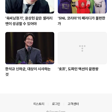
'욱씨남정기', 윤상현 같은 샐러리
'SNL 코리아'의 패러디가 불편한
맨이 성공할 수 있어야
가
한석규 신하균, 대상이 시사하는
'호프', 도파민 액션의 끝판왕
것
의안내
티스토리
로그인
고객센터