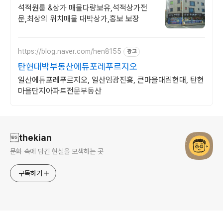
석적원룸 &상가 매물다량보유,석적상가전
문,최상의 위치매물 대박상가,홍보 보장
https://blog.naver.com/hen8155
광고
탄현대박부동산에듀포레푸르지오
일산에듀포레푸르지오, 일산임광진흥, 큰마을대림현대, 탄현
마을단지아파트전문부동산
로그 정보
thekian
문화 속에 담긴 현실을 모색하는 곳
구독하기