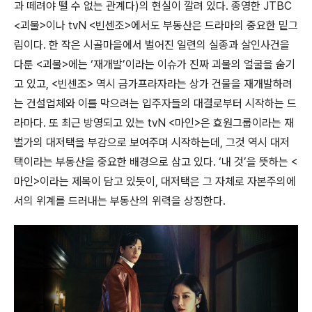
과 떼려야 뗄 수 없는 관계다)의 현실이 깔려 있다. 종영한 JTBC
<괴물>이나 tvN <빈센조>에서도 부동산은 드라마의 중요한 밑그
림이다. 한 작은 시골마을에서 벌어진 일련의 실종과 살인사건을
다룬 <괴물>에는 ‘재개발’이라는 이슈가 진짜 괴물의 얼굴을 숨기
고 있고, <빈센조> 역시 금가프라자라는 상가 건물을 재개발하려
는 건설업체와 이를 막으려는 입주자들의 대결로부터 시작하는 드
라마다. 또 최근 방영되고 있는 tvN <마인>은 효원그룹이라는 재
벌가의 대저택을 부감으로 보여주며 시작하는데, 그것 역시 대저
택이라는 부동산을 중요한 배경으로 삼고 있다. ‘내 것’을 뜻하는 <
마인>이라는 제목이 담고 있듯이, 대저택은 그 자체로 자본주의에
서의 위계를 드러내는 부동산의 위력을 상징한다.