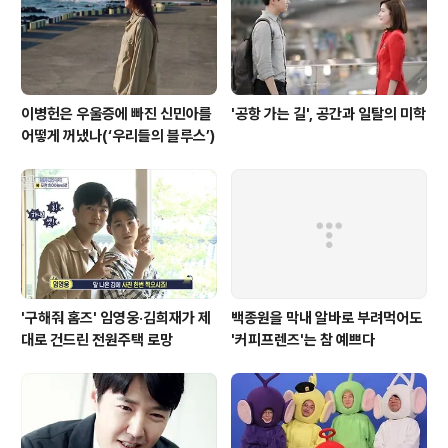
졌다는 점이었다. 대학가를 중심으로 당시의 끔찍했던 장
면들이 알려지긴 했지만..
이병헌은 우울증에 빠진 신민아를
'공항 가는 길', 공간과 일탈의 미학
어떻게 꺼냈나(‘우리들의 블루스’)
'구해줘 홈즈' 임영웅·김희재가 제
백종원을 막내 알바로 부려먹어도
대로 건드린 전원주택 로망
'커피프렌즈'는 참 예쁘다