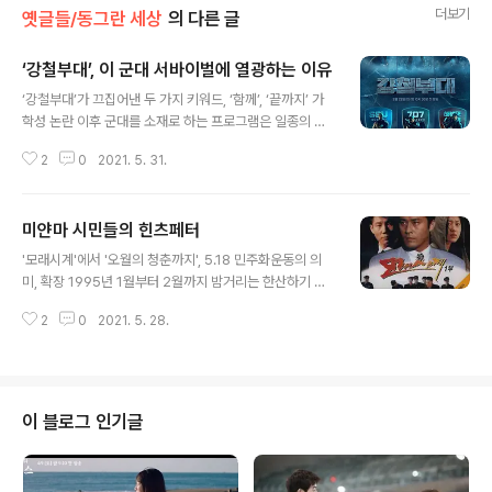
더보기
옛글들/동그란 세상
의 다른 글
‘강철부대’, 이 군대 서바이벌에 열광하는 이유
글 내용
‘강철부대’가 끄집어낸 두 가지 키워드, ‘함께’, ‘끝까지’ 가
학성 논란 이후 군대를 소재로 하는 프로그램은 일종의 선
입견이 생겼다. 프로그램이 보여주는 피, 땀, 눈물의 진정성
2
0
2021. 5. 31.
이 보기 불편해진 것. 하지만 최근 방영되고 있는 채널A, S
KY 는 다르다. 무엇이 선입견을 깨고 시청자들을 열광하게
한 걸까. , 가학성 논란 없었던 까닭 채널A, SKY 는 그다지
미얀마 시민들의 힌츠페터
좋은 기대감을 갖고 시작한 프로그램은 아니다. 지난해 유
글 내용
튜브 콘텐츠 가 만들었던 엄청난 화제성과 동시에 쏟아진
'모래시계'에서 '오월의 청춘까지', 5.18 민주화운동의 의
가학성 논란들이 선입견을 만들었기 때문이다. 훨씬 커진
미, 확장 1995년 1월부터 2월까지 밤거리는 한산하기 그
스케일과 연예인까지 참여하는 출연진으로 돌아온 시즌2
지없었다. 특히 밤 9시50분부터 한 시간 동안은 거리가 텅
는 혹독한 훈련 과정과 더불어 조교들의 조롱 섞인 말들까
2
0
2021. 5. 28.
텅 빌 정도였다. 당시 대중들의 시선은 한 TV드라마에 쏠
지 갖가지 논란을 불러일으켰다. 결국 조교들의 사생활 논
려 있었다. 신드롬이었다. ‘귀가시계’라고 불릴 만큼 큰 인
란까지 끄집어내져 ..
기를 끌었던 는 최고시청률 65.7%를 기록했을 정도로 세
간의 화제가 되었고, 그 해의 백상예술대상은 TV부문 대상
을 비롯해 작품상, 연출상, 남자 최우수연기상, 극본상, 남
이 블로그 인기글
자 신인연기상을 모두 에 안겼다. 가장 충격적이었던 건, 그
간 TV에서는 거의 금기시 되다시피 했던 광주 민주화운동
의 실제 영상들이 드라마 속 장면으로 시청자들에게 전해