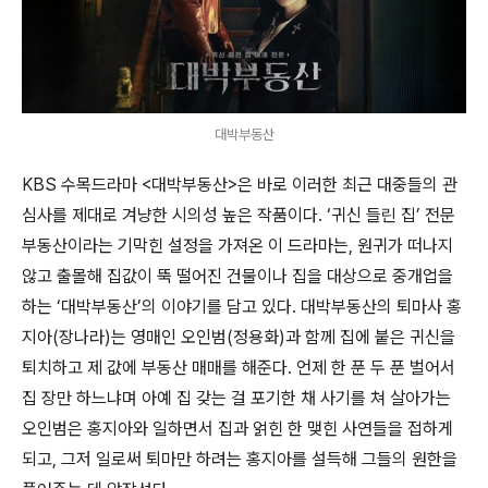
대박부동산
KBS 수목드라마 <대박부동산>은 바로 이러한 최근 대중들의 관
심사를 제대로 겨냥한 시의성 높은 작품이다. ‘귀신 들린 집’ 전문
부동산이라는 기막힌 설정을 가져온 이 드라마는, 원귀가 떠나지
않고 출몰해 집값이 뚝 떨어진 건물이나 집을 대상으로 중개업을
하는 ‘대박부동산’의 이야기를 담고 있다. 대박부동산의 퇴마사 홍
지아(장나라)는 영매인 오인범(정용화)과 함께 집에 붙은 귀신을
퇴치하고 제 값에 부동산 매매를 해준다. 언제 한 푼 두 푼 벌어서
집 장만 하느냐며 아예 집 갖는 걸 포기한 채 사기를 쳐 살아가는
오인범은 홍지아와 일하면서 집과 얽힌 한 맺힌 사연들을 접하게
되고, 그저 일로써 퇴마만 하려는 홍지아를 설득해 그들의 원한을