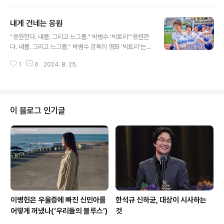
기에 찬 시선으로 그렇게 말한다. 1979년 10월26일 벌어
진 대통령 암살 사건에 상관의 명령으로 개입하게 된 박태
내게 건네는 응원
주(이선균). 사실상 재판을 뒤에서 좌지우지하는 전상두에
글 내용
의해 그는 소신을 꺾지 않으면 사형을 당할 처지다. 박태주
“응원한다. 내를. 그리고 느그를.” 박범수 ‘빅토리’“응원한
는 군인이라면 그게 무엇이든 명령을 따라야 한다는 게 소
다. 내를. 그리고 느그를.” 박볌수 감독의 영화 ‘빅토리’는
신이고, 그래서 시간을 되돌린다고 해도 같은 선택을 할거
필선(이혜리)이 함께 치어리딩을 해온 친구들에게 그렇게
라고 말하는 타협 없는 인물이다. 정인후는 어떻게든 사형
1
0
2024. 8. 25.
말하면서 끝을 맺는다. 때는 1999년. 세기말의 불안과 새
만은 막기 위해 박태주에게 법정에서 유리한 증언을 제안
천년의 기대가 교차하는 시점, 불안을 기대로 바꾸듯 저 멀
하지만 그는 끝내 이를 ..
리 솟아오른 폭죽이 불꽃놀이를 펼쳐놓는다. 그건 필선의
말처럼 동시대를 살아가는 우리 모두를 응원하는 것처럼
보인다. 1999년이든 현재든 응원은 누구에게나 필요하니
이 블로그 인기글
까. 댄서의 꿈을 갖고 있는 필선(이혜리)과 미나(박세완)는
서울에서 온 치어리더 세현(조아람)을 내세워 치어리딩 동
아리를 만든다. 단지 춤 연습할 공간을 마련하기 위해 시작
했지만 차츰 이들은 치어리딩에 빠져들고, 만년 꼴찌 거제
상고 축구부 또한 이들..
이병헌은 우울증에 빠진 신민아를
한석규 신하균, 대상이 시사하는
어떻게 꺼냈나(‘우리들의 블루스’)
것