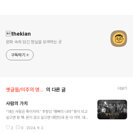
로그 정보
thekian
문화 속에 담긴 현실을 모색하는 곳
구독하기
더보기
옛글들/이주의 영화 대사
의 다른 글
사람의 가치
글 내용
“대신 사람은 죽이지마.” 추창민 ‘행복의 나라’“왕이 되고
싶으면 왕 해. 돈이 갖고 싶으면 대한민국 돈 다 가져. 대신
사람은 죽이지마.” 추창민 감독의 영화 ‘행복의 나라’에서
2
0
2024. 9. 2.
변호사 정인후(조정석)는 합수단장 전상두(유재명)에게 독