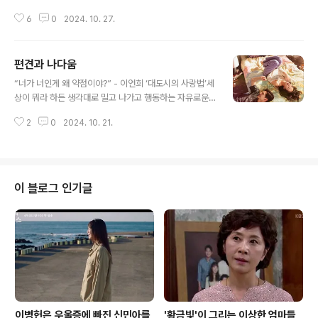
으로부터 나온다. 국가란 국민입니다!” 양우석 감독의 영화
6
0
2024. 10. 27.
‘변호인’은 이 명대사로 잘 알려져 있다. 국가의 폭력에 의
해 희생당할 위기에 처한 청년을 구하기 위해 법정에서 그
를 변호하는 송우석(송강호) 변호사의 일갈이다. 영화사에
편견과 나다움
남을 명장면이지만 그럼에도 내게 남은 이 영화의 명장면
글 내용
은 따로 있다. 그건 송우석 변호사가 고시 준비할 때 자주
“너가 너인게 왜 약점이야?” - 이언희 ‘대도시의 사랑법’세
갔던 국밥집 아지매 최순애(김영애)와의 일화다. 너무 힘들
상이 뭐라 하든 생각대로 밀고 나가고 행동하는 자유로운
어 포기하려고 책까지 다 팔아넘기고 그 집을 찾은 송우석
영혼의 소유자 재희(김고은)와 성소수자라는 비밀을 숨긴
은, 밀린 외상값을 내려고 주머니 속 지폐를 만지작거리다
2
0
2024. 10. 21.
채 세상과 거리를 두고 살아가는 흥수(노상현). 이언희 감
그만 도망치고 만다. 그 길로 다시 중고서점을 찾아 팔았던
독의 ‘대도시의 사랑법’은 등장하는 남녀의 캐릭터만으로
책들을 되찾고 그렇게 ..
도 이들의 관계가 어떻게 엮어져갈 것인가에 대한 궁금증
을 만든다. 어느 날 우연히 흥수의 비밀을 재희가 알게 되면
서 두 사람의 관계가 시작된다. 흥수가 “약점이라도 잡은
이 블로그 인기글
것 같냐?”고 자기보호 본능에 가까운 화를 내자, 재희는 흥
수에게 말한다. “너가 너인게 왜 약점이야?” 결코 평범하지
않은 이 청춘들은 세상의 편견으로부터 자유로워지기 위해
방법을 찾아낸다. 그건 두 사람이 사귀는 사이인 척 하는
것. 이로써 흥수는 성소수자..
이병헌은 우울증에 빠진 신민아를
'황금빛'이 그리는 이상한 엄마들,