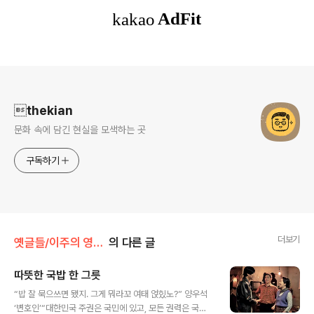
로그 정보
thekian
문화 속에 담긴 현실을 모색하는 곳
구독하기
더보기
옛글들/이주의 영화 대사
의 다른 글
따뜻한 국밥 한 그릇
글 내용
“밥 잘 묵으쓰면 됐지. 그게 뭐라꼬 여태 얹힜노?” 양우석
‘변호인’“대한민국 주권은 국민에 있고, 모든 권력은 국민