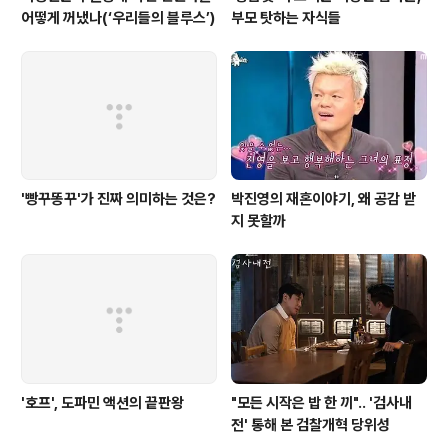
어떻게 꺼냈나(‘우리들의 블루스’)
부모 탓하는 자식들
'빵꾸똥꾸'가 진짜 의미하는 것은?
박진영의 재혼이야기, 왜 공감 받
지 못할까
'호프', 도파민 액션의 끝판왕
"모든 시작은 밥 한 끼".. '검사내
전' 통해 본 검찰개혁 당위성