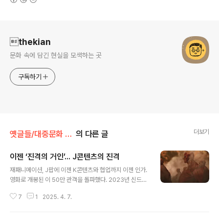
로그 정보
thekian
문화 속에 담긴 현실을 모색하는 곳
구독하기
더보기
옛글들/대중문화 비평
의 다른 글
이젠 ‘진격의 거인’... J콘텐츠의 진격
글 내용
재패니메이션, J팝에 이젠 K콘텐츠와 협업까지 이젠 인가.
영화로 개봉된 이 50만 관객을 돌파했다. 2023년 신드롬
과 최근 불고 있는 J팝 열풍에 한일간 콘텐츠 협업도 늘고
7
1
2025. 4. 7.
있는 현재, J콘텐츠의 진격은 무얼 말해주는 걸까. 단독 상
영작 흥행기록 경신작년 메가박스에서 단독 개봉한 오시야
마 키요타카 감독의 애니메이션 은 30만 관객을 돌파하는