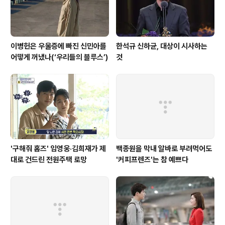
흐름의 부..
이병헌은 우울증에 빠진 신민아를
한석규 신하균, 대상이 시사하는
어떻게 꺼냈나(‘우리들의 블루스’)
것
'구해줘 홈즈' 임영웅·김희재가 제
백종원을 막내 알바로 부려먹어도
대로 건드린 전원주택 로망
'커피프렌즈'는 참 예쁘다