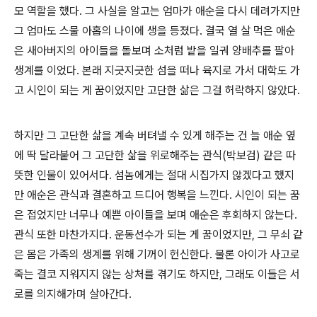
모 역할을 했다. 그 사실을 알고는 엄마가 애순을 다시 데려가지만
그 엄마도 스물 아홉의 나이에 생을 등졌다. 결국 열 살 먹은 애순
은 새아버지의 아이들을 돌보며 소처럼 밭을 일궈 양배추를 팔아
생계를 이었다. 본래 지긋지긋한 섬을 떠나 육지로 가서 대학도 가
고 시인이 되는 게 꿈이었지만 고단한 삶은 그걸 허락하지 않았다.
하지만 그 고단한 삶을 계속 버텨낼 수 있게 해주는 건 늘 애순 옆
에 딱 달라붙어 그 고단한 삶을 위로해주는 관식(박보검) 같은 따
뜻한 인물이 있어서다. 섬놈에게는 절대 시집가지 않겠다고 했지
만 애순은 관식과 결혼하고 드디어 행복을 느낀다. 시인이 되는 꿈
은 접었지만 너무나 예쁜 아이들을 보며 애순은 후회하지 않는다.
관식 또한 마찬가지다. 운동선수가 되는 게 꿈이었지만, 그 무쇠 같
은 몸은 가족의 생계를 위해 기꺼이 헌신한다. 물론 아이가 사고로
죽는 결코 지워지지 않는 상처를 겪기도 하지만, 그래도 이들은 서
로를 의지해가며 살아간다.