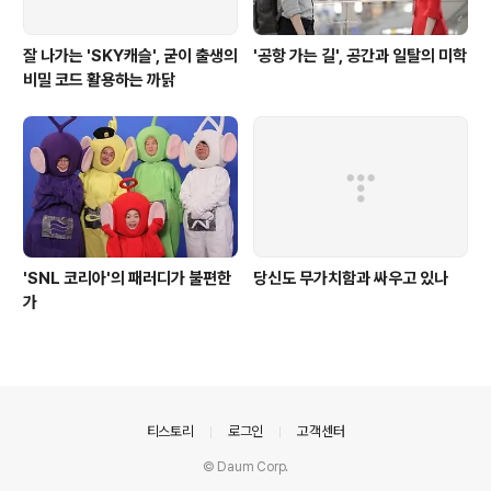
잘 나가는 'SKY캐슬', 굳이 출생의
'공항 가는 길', 공간과 일탈의 미학
비밀 코드 활용하는 까닭
'SNL 코리아'의 패러디가 불편한
당신도 무가치함과 싸우고 있나
가
의안내
티스토리
로그인
고객센터
© Daum Corp.