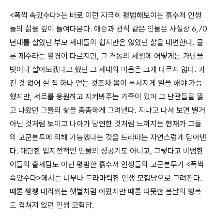
<폭싹 속았수다>는 바로 이런 지극히 평범해보이는 흙수저 인생
들의 삶을 깊이 들여다본다. 애순과 관식 같은 인물은 사실상 6,70
년대를 살았던 부모 세대들의 쉽지만은 않았던 삶을 대변한다. 물
론 제주라는 환경이 다르지만, 그 격동의 세월에 어떻게든 가난을
벗어나 살아보겠다고 했던 그 세대의 마음은 크게 다르지 않다. 가
진 것 없어 살 집 하나 얻는 것조차 몸이 부서지게 일을 해야 가능
했지만, 서로를 응원하고 지켜봐주는 가족이 있어 그 난관들을 뚫
고 나왔던 그들의 삶을 촘촘하게 그려낸다. 지나고 나서 보면 별거
아닌 것처럼 보이고 나아가 당연한 것처럼 느껴지는 현재가 그들
의 고군분투에 의해 가능했다는 것을 드라마는 자연스럽게 담아낸
다. 대단한 입지전적인 인물의 성공기도 아니고, 그렇다고 비범한
이들의 출세담도 아닌 평범한 흙수저 인생들의 고군분투가 <폭싹
속았수다>에서는 너무나 드라마틱한 인생 모험담으로 그려진다.
때론 쨍쨍 내리쬐는 햇볕처럼 아팠지만 때론 따뜻한 봄날의 행복
도 겹쳐져 있던 인생 모험담.