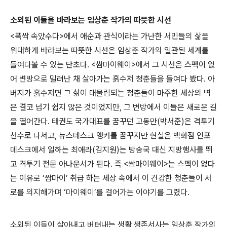
소외된 이들을 바라보는 임상춘 작가의 따뜻한 시선
<폭싹 속았수다>에서 애순과 관식이라는 가난한 서민들의 삶을
위대하게 바라보는 따뜻한 시선은 임상춘 작가의 일관된 세계를
들여다볼 수 있는 단초다. <쌈마이웨이>에서 그 시선은 스펙이 없
어 변방으로 밀려난 채 살아가는 흙수저 청춘들을 들여다 봤다. 아
버지가 흙수저면 그 삶이 대물림되는 청춘들이 마주한 세상의 벽
은 결코 넘기 쉽지 않은 것이었지만, 그 변방에서 이들은 새로운 길
을 열어간다. 태권도 국가대표를 꿈꾸던 고동만(박서준)은 격투기
선수로 나서고, 뉴스데스크 앵커를 꿈꾸지만 현실은 백화점 인포
데스크에서 일하는 최애라(김지원)는 방송국 대신 지방행사를 뛰
고 격투기 전문 아나운서가 된다. 즉 <쌈마이웨이>는 스펙이 없다
는 이유로 ‘쌈마이’ 취급 하는 세상 속에서 이 건강한 청춘들이 서
로를 의지해가며 ‘마이웨이’를 걸어가는 이야기를 그렸다.
소외된 이들이 살아내고 버텨내는 생활 생존서사는 임상춘 작가의