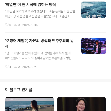
‘하얼빈’이 현 시국에 읽히는 방식
저력을 보였다. 57분짜리 중편인데다 다른 멀티플렉스에
글 내용
서는 방영하지 않고 오로지 메가박스에서만 방영된다는 점
“모든 걸 포기하고 죽으려 했습니다. 죽은 동지들의 참담한
을 생각해보면 30만 관객 돌파는 이례적인 성공이라 봐야
비명이 귓가를 맴돌고 눈앞을 떠돌았습니다. 그 순간에 깨
한다. 그런데 재패니메이션 팬덤이 국내에 그만큼 탄탄하
달았습니다. 나는 죽은 동지들의 목숨을 대신하여 살고 있
게 자리하고 있다는 사실은 이 성공을 그저 기적이나 우연
5
0
2025. 1. 18.
다는 것을. 그리고 내가 해야할 일을 알았습니다. 대한제국
처럼 보게 만들지 않는다. 이 작품은 을 그린 후지모토 타츠
을 유린하는 일본 늑대의 우두머리, 늙은 늑대를 반드시 죽
키의 단편만화를 원작으로 하는..
여 없애자고.” 우민호 감독의 영화 ‘하얼빈’은 이러한 내레
‘오징어 게임2’, 자본의 방식과 민주주의의 방
이션과 함께 죽은 줄 알았던 안중근(현빈)이 꽁꽁 얼어붙은
두만강을 건너 살아돌아 오는 장면으로 시작한다. 영화관
식
글 내용
에서 봐야 그 압도적인 스케일이 느껴질 법한 그 광경은 실
“넌 그 비행기를 탔어야 했어. 네 선택을 후회하게 될 거
제 두만강의 풍경은 아닐게다. 칼바람이 불어오는 얼음 위
야.” 넷플릭스 시리즈 ‘오징어게임2’는 프론트맨(이병헌)이
를 홀로 걸어나가는 모습은 보기만 해도 오한이 들 것 같은
기훈(이정재)에게 하는 경고로 문을 연다. 그건 ‘선택’에 대
느낌으로, 그 곳을 걷는 이의 마음 속을 들여다보게 만든다.
4
0
2025. 1. 9.
한 경고다. 시즌1 엔딩에서 미국으로 가려던 기훈(정재)은
그 마음은 지옥이다. ..
발길을 돌리며 프론트맨(이병헌)에게 전화로 선전포고한
바 있다. “난 말이 아니야. 사람이야. 그래서 궁금해. 너희들
이 누군지. 어떻게 사람에게 이런 짓을 할 수 있는지. 그래
서 난 용서가 안돼. 너희들이 하는 짓이.” 만일 기훈이 그대
이 블로그 인기글
로 비행기를 탔다면 어땠을까. 아무 일도 벌어지지 않고 저
들이 원하는대로 세상은 흘러갔을 게다. 하지만 발길을 되
돌린 그는 저들과 맞서려 하고 이 잔혹한 게임을 끝장내려
한다. 프론트맨의 경고와 기훈의 선전포고. 시즌2는 이 두