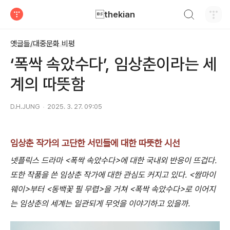
검색하기
thekian
티스토리
옛글들/대중문화 비평
‘폭싹 속았수다’, 임상춘이라는 세
계의 따뜻함
D.H.JUNG
2025. 3. 27. 09:05
임상춘 작가의 고단한 서민들에 대한 따뜻한 시선
넷플릭스 드라마 <폭싹 속았수다>에 대한 국내외 반응이 뜨겁다.
또한 작품을 쓴 임상춘 작가에 대한 관심도 커지고 있다. <쌈마이
웨이>부터 <동백꽃 필 무렵>을 거쳐 <폭싹 속았수다>로 이어지
는 임상춘의 세계는 일관되게 무엇을 이야기하고 있을까.