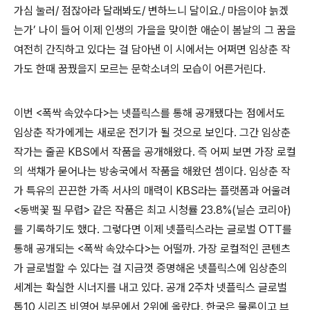
가심 눌러/ 점잖아라 달래봐도/ 변하느니 달이요./ 마음이야 늙겠
는가’ 나이 들어 이제 인생의 가을을 맞이한 애순이 봄날의 그 꿈을
여전히 간직하고 있다는 걸 담아낸 이 시에서는 어쩌면 임상춘 작
가도 한때 꿈꿨을지 모르는 문학소녀의 모습이 어른거린다.
이번 <폭싹 속았수다>는 넷플릭스를 통해 공개됐다는 점에서도
임상춘 작가에게는 새로운 전기가 될 것으로 보인다. 그간 임상춘
작가는 줄곧 KBS에서 작품을 공개해왔다. 즉 어찌 보면 가장 로컬
의 색채가 묻어나는 방송국에서 작품을 해왔던 셈이다. 임상춘 작
가 특유의 끈끈한 가족 서사의 매력이 KBS라는 플랫폼과 어울려
<동백꽃 필 무렵> 같은 작품은 최고 시청률 23.8%(닐슨 코리아)
를 기록하기도 했다. 그렇다면 이제 넷플릭스라는 글로벌 OTT를
통해 공개되는 <폭싹 속았수다>는 어떨까. 가장 로컬적인 콘텐츠
가 글로벌할 수 있다는 걸 지금껏 증명해온 넷플릭스에 임상춘의
세계는 확실한 시너지를 내고 있다. 공개 2주차 넷플릭스 글로벌
톱10 시리즈 비영어 부문에서 2위에 올랐다. 한국은 물론이고 브