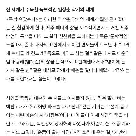
전 세계가 주목할 독보적인 임상춘 작가의 세계
<폭싹 속았수다>는 이러한 임상춘 작가의 세계가 훨씬 깊어졌다
는 걸 실감하게 한다. 제주 해녀의 삶을 토속적이면서도 거친 제주
방언의 특색을 더해 그 삶의 신산함을 드러내는 대목은 ‘문학적인’
느낌마저 준다. 대사의 표현에서도 이런 면모들이 드러난다. “그러
게 복어를 왜 건드려? 독으로 버티고 사는 걸.” 같은 대사로 애순의
엄마 광례(염혜란)의 삶을 단적으로 표현해낸다거나 “명치에 든
가시 같은 년” 같은 대사로 광례가 애순을 얼마나 애닳게 생각하는
가를 표현해내는 점들이 그렇다.
시인을 꿈꿨던 애순이 쓴 시들도 예사롭지 않다. ‘점복 팔아 버는
백환./ 내가 주고 어망 하루를 사고 싶네’ 같은 기막힌 구절이 돋보
이는 어린 애순의 시 ‘개점복’이나, 나이 들어 이제 시인의 꿈을 버
린 지 오래지만, 백일장에 장사하러 나왔다가 애순이 쓴 ‘추풍’이라
는 시도 그렇다. ‘춘풍에 울던 바람/ 여적 소리내 우는 걸,/ 가만히