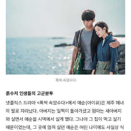
폭싹 속았수다
흙수저 인생들의 고군분투
넷플릭스 드라마 <폭싹 속았수다>에서 애순(아이유)은 제주 해녀
의 딸로 자라났다. 아버지는 일찍이 돌아가셨고 엄마는 새아버지
와 살면서 애순을 시댁에서 살게 했다. 그나마 그 집이 먹고 살기
때문이었는데, 그 곳에 얹혀 살던 애순은 어린 나이에도 사실상 식