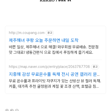
http://m.coupang.com
광고
제주해녀 쿠팡 오늘 주문하면 내일 도착
바쁜 일상, 제주해녀 으로 해결! 와우회원 무료배송. 전문점
맛 그대로! 냉동간편식 으로 집에서 푸짐하게 즐기세요.
https://map.naver.com/p/entry/place/2063787708
광고
지중해 감성 무료온수풀 독채 전시 공연 갤러리 문화
공간
무료 온수풀과 프라이빗 자쿠지가 있는 산방산 뷰 컬러 독채.
커플, 대가족 추천 귤정원과 계절 꽃 조경 산책, 호텔급 침구
로 푹 쉬는 제주 감성 빌리지 독채.
(새창열림)