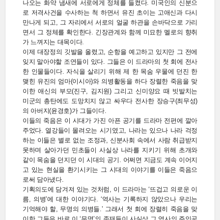
나오는 화약 냄새에 서로에게 정체를 들켰다. 미국인의 신분으
로 저격사건을 수사하는 척 하면서 유진 초이는 고애신과 다시
만나게 되고, 그 자리에서 서로의 얼굴 하관을 손바닥으로 가리
면서 그 정체를 확인한다. 긴장관계와 함께 미묘한 멜로의 향취
가 느껴지는 대목이다.
이제 대장정의 깃발을 올렸고, 순항을 예고하고 있지만 그 전에
잊지 말아야할 조연들이 있다. 그들은 이 드라마의 첫 회에 전사
한 인물들이다. 자식을 살리기 위해 제 한 목숨 우물에 던진 한
맺힌 유진의 엄마(이시아)와 의병활동을 하다 장렬한 죽음을 맞
이한 애신의 부모(진구, 김지원) 그리고 신미양요 때 빗발치는
미군의 총탄에도 도망치지 않고 싸우다 전사한 장승구(최무성)
의 아버지(윤경호)가 그들이다.
이들의 죽음은 이 시대가 가진 아픈 공기를 드라마 전편에 깔아
주었다. 열강들이 몰려오는 시기였고, 나라는 있으나 나라 걱정
하는 이들은 별로 없는 조정과, 신분사회 속에서 사람 취급받지
못하며 살아가던 민초들이 사실상 나라를 지키기 위해 초개와
같이 목숨을 던지던 이 시대의 공기. 어쩌면 지금도 계속 이어지
고 있는 현실을 환기시키는 그 시대의 이야기를 이들은 죽음으
로써 담아냈다.
기획의도에 담겨져 있는 것처럼, 이 드라마는 ‘뜨겁고 의로운 이
름, 의병’에 대한 이야기다. ‘역사는 기록하지 않았으나 우리는
기억해야 할, 무명의 의병들.’ 그래서 첫 회에 장렬히 죽음을 맞
이한 그들은 바로 이 ‘무명’의 존재들이 사실상 그 역사의 주인공