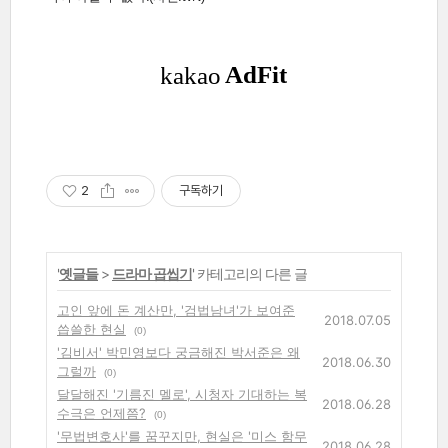
2
구독하기
'
옛글들
>
드라마 곱씹기
' 카테고리의 다른 글
고인 앞에 돈 계산만, '검법남녀'가 보여준
2018.07.05
씁쓸한 현실
(0)
'김비서' 박민영보다 궁금해진 박서준은 왜
2018.06.30
그럴까
(0)
달달해진 '기름진 멜로', 시청자 기대하는 복
2018.06.28
수극은 언제쯤?
(0)
'무법변호사'를 꿈꾸지만, 현실은 '미스 함무
2018.06.28