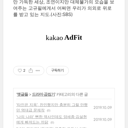
만 가득한 세상, 조연이지만 대체불가의 모습을 보
여주는 고규필에게서 어쩌면 우리가 의외로 위로
를 받고 있는 지도.(사진:SBS)
2
구독하기
'
옛글들
>
드라마 곱씹기
' 카테고리의 다른 글
'타인은 지옥', 잔인했지만 충분히 그럴 만했
2019.10.09
던 역대급 문제작
(0)
'나의 나라' 뻔한 역사인데도 양세종·김설현
2019.10.09
에게 빠져드는 까닭
(0)