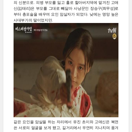
의 신분으로. 의병 부모를 잃고 홀로 할아버지댁에 맡겨진 고애
신(김태리)은 부모를 그대로 빼닮아 사냥꾼인 장승구(최무성)로
부터 총포술을 배우며 요인 암살자가 되었다. 낮에는 명망 높은
사대부가의 딸이었지만.
같은 요인을 암살을 하는 자리에서 유진 초이와 고애신은 복면
쓴 서로의 얼굴을 보게 됐고, 길거리에서 우연히 지나치며 풍겨