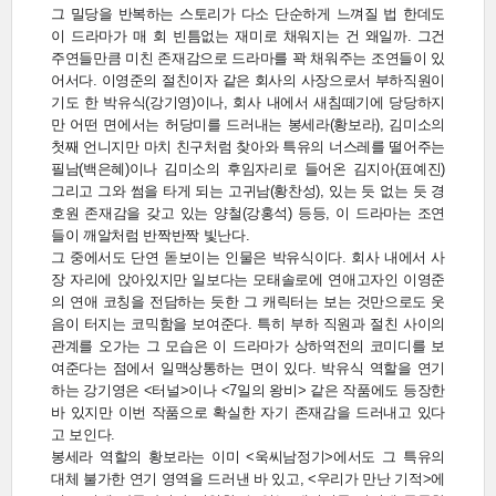
그 밀당을 반복하는 스토리가 다소 단순하게 느껴질 법 한데도
이 드라마가 매 회 빈틈없는 재미로 채워지는 건 왜일까. 그건
주연들만큼 미친 존재감으로 드라마를 꽉 채워주는 조연들이 있
어서다. 이영준의 절친이자 같은 회사의 사장으로서 부하직원이
기도 한 박유식(강기영)이나, 회사 내에서 새침떼기에 당당하지
만 어떤 면에서는 허당미를 드러내는 봉세라(황보라), 김미소의
첫째 언니지만 마치 친구처럼 찾아와 특유의 너스레를 떨어주는
필남(백은혜)이나 김미소의 후임자리로 들어온 김지아(표예진)
그리고 그와 썸을 타게 되는 고귀남(황찬성), 있는 듯 없는 듯 경
호원 존재감을 갖고 있는 양철(강홍석) 등등, 이 드라마는 조연
들이 깨알처럼 반짝반짝 빛난다.
그 중에서도 단연 돋보이는 인물은 박유식이다. 회사 내에서 사
장 자리에 앉아있지만 일보다는 모태솔로에 연애고자인 이영준
의 연애 코칭을 전담하는 듯한 그 캐릭터는 보는 것만으로도 웃
음이 터지는 코믹함을 보여준다. 특히 부하 직원과 절친 사이의
관계를 오가는 그 모습은 이 드라마가 상하역전의 코미디를 보
여준다는 점에서 일맥상통하는 면이 있다. 박유식 역할을 연기
하는 강기영은 <터널>이나 <7일의 왕비> 같은 작품에도 등장한
바 있지만 이번 작품으로 확실한 자기 존재감을 드러내고 있다
고 보인다.
봉세라 역할의 황보라는 이미 <욱씨남정기>에서도 그 특유의
대체 불가한 연기 영역을 드러낸 바 있고, <우리가 만난 기적>에