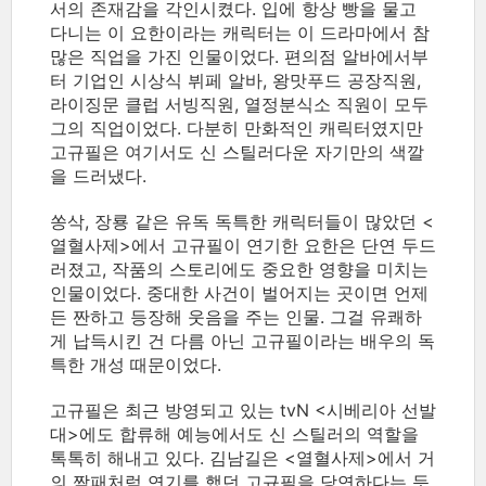
서의 존재감을 각인시켰다. 입에 항상 빵을 물고
다니는 이 요한이라는 캐릭터는 이 드라마에서 참
많은 직업을 가진 인물이었다. 편의점 알바에서부
터 기업인 시상식 뷔페 알바, 왕맛푸드 공장직원,
라이징문 클럽 서빙직원, 열정분식소 직원이 모두
그의 직업이었다. 다분히 만화적인 캐릭터였지만
고규필은 여기서도 신 스틸러다운 자기만의 색깔
을 드러냈다.
쏭삭, 장룡 같은 유독 독특한 캐릭터들이 많았던 <
열혈사제>에서 고규필이 연기한 요한은 단연 두드
러졌고, 작품의 스토리에도 중요한 영향을 미치는
인물이었다. 중대한 사건이 벌어지는 곳이면 언제
든 짠하고 등장해 웃음을 주는 인물. 그걸 유쾌하
게 납득시킨 건 다름 아닌 고규필이라는 배우의 독
특한 개성 때문이었다.
고규필은 최근 방영되고 있는 tvN <시베리아 선발
대>에도 합류해 예능에서도 신 스틸러의 역할을
톡톡히 해내고 있다. 김남길은 <열혈사제>에서 거
의 짝패처럼 연기를 했던 고규필을 당연하다는 듯