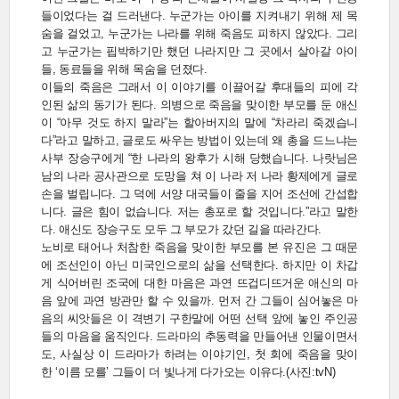
들이었다는 걸 드러낸다. 누군가는 아이를 지켜내기 위해 제 목
숨을 걸었고, 누군가는 나라를 위해 죽음도 피하지 않았다. 그리
고 누군가는 핍박하기만 했던 나라지만 그 곳에서 살아갈 아이
들, 동료들을 위해 목숨을 던졌다.
이들의 죽음은 그래서 이 이야기를 이끌어갈 후대들의 피에 각
인된 삶의 동기가 된다. 의병으로 죽음을 맞이한 부모를 둔 애신
이 “아무 것도 하지 말라”는 할아버지의 말에 “차라리 죽겠습니
다”라고 말하고, 글로도 싸우는 방법이 있는데 왜 총을 드느냐는
사부 장승구에게 “한 나라의 왕후가 시해 당했습니다. 나랏님은
남의 나라 공사관으로 도망을 쳐 이 나라 저 나라 황제에게 글로
손을 벌립니다. 그 덕에 서양 대국들이 줄을 지어 조선에 간섭합
니다. 글은 힘이 없습니다. 저는 총포로 할 것입니다.”라고 말한
다. 애신도 장승구도 모두 그 부모가 갔던 길을 따라간다.
노비로 태어나 처참한 죽음을 맞이한 부모를 본 유진은 그 때문
에 조선인이 아닌 미국인으로의 삶을 선택한다. 하지만 이 차갑
게 식어버린 조국에 대한 마음은 과연 뜨겁디뜨거운 애신의 마
음 앞에 과연 방관만 할 수 있을까. 먼저 간 그들이 심어놓은 마
음의 씨앗들은 이 격변기 구한말에 어떤 선택 앞에 놓인 주인공
들의 마음을 움직인다. 드라마의 추동력을 만들어낸 인물이면서
도, 사실상 이 드라마가 하려는 이야기인, 첫 회에 죽음을 맞이
한 ‘이름 모를’ 그들이 더 빛나게 다가오는 이유다.(사진:tvN)