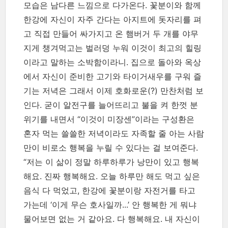
모습은 남다른 느낌으로 다가온다. 꽃분이와 함께
한강에 자신이 자주 간다는 아지트에 돗자리를 펴
고 직접 만들어 싸가지고 온 햄버거 두 개를 야무
지게 챙겨먹고는 벌러덩 누워 이것이 최고의 힐링
이라고 말하는 소박함이라니. 집으로 돌아와 옥상
에서 자신이 준비한 고기와 타이거새우를 구워 즐
기는 저녁은 그래서 이제 호화로운(?) 만찬처럼 보
인다. 굳이 알전구를 늘어뜨리고 불을 켜 한껏 분
위기를 내면서 “이것이 미장센”이라는 구성환은
혼자 먹는 쓸쓸한 저녁이라도 자족할 줄 아는 사람
만이 비로소 행복을 누릴 수 있다는 걸 보여준다.
“저는 이 삶이 정말 하루하루가 낭만이 있고 행복
해요. 진짜 행복해요. 오늘 하루만 해도 먹고 싶은
음식 다 먹었고, 한강에 꽃분이랑 자전거를 타고
가는데 ‘이게 무슨 호사일까...’ 안 행복한 게 뭐냐
물어보면 없는 거 같아요. 다 행복해요. 내 자신이