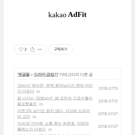
2
구독하기
'
옛글들
>
드라마 곱씹기
' 카테고리의 다른 글
'김비서' 박서준, 분명 왕자님이긴 한데 어딘
2018.07.15
가 다르다
(0)
잘 나가는 '검법남녀', 왜 오만석 긴급수혈이
2018.07.12
필요했을까
(0)
이젠 5% 넘기도 쉽지 않다, 지상파 드라마
2018.07.07
의 고민
(0)
'이리와 안아줘' 소름 돋는 허준호, 악역의
2018.07.07
클래스가 다르다
(0)