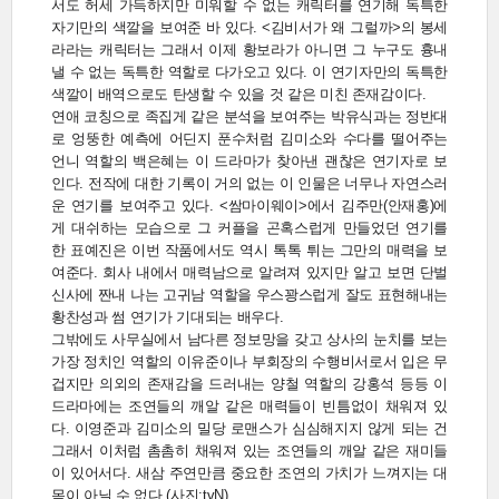
서도 허세 가득하지만 미워할 수 없는 캐릭터를 연기해 독특한
자기만의 색깔을 보여준 바 있다. <김비서가 왜 그럴까>의 봉세
라라는 캐릭터는 그래서 이제 황보라가 아니면 그 누구도 흉내
낼 수 없는 독특한 역할로 다가오고 있다. 이 연기자만의 독특한
색깔이 배역으로도 탄생할 수 있을 것 같은 미친 존재감이다.
연애 코칭으로 족집게 같은 분석을 보여주는 박유식과는 정반대
로 엉뚱한 예측에 어딘지 푼수처럼 김미소와 수다를 떨어주는
언니 역할의 백은혜는 이 드라마가 찾아낸 괜찮은 연기자로 보
인다. 전작에 대한 기록이 거의 없는 이 인물은 너무나 자연스러
운 연기를 보여주고 있다. <쌈마이웨이>에서 김주만(안재홍)에
게 대쉬하는 모습으로 그 커플을 곤혹스럽게 만들었던 연기를
한 표예진은 이번 작품에서도 역시 톡톡 튀는 그만의 매력을 보
여준다. 회사 내에서 매력남으로 알려져 있지만 알고 보면 단벌
신사에 짠내 나는 고귀남 역할을 우스꽝스럽게 잘도 표현해내는
황찬성과 썸 연기가 기대되는 배우다.
그밖에도 사무실에서 남다른 정보망을 갖고 상사의 눈치를 보는
가장 정치인 역할의 이유준이나 부회장의 수행비서로서 입은 무
겁지만 의외의 존재감을 드러내는 양철 역할의 강홍석 등등 이
드라마에는 조연들의 깨알 같은 매력들이 빈틈없이 채워져 있
다. 이영준과 김미소의 밀당 로맨스가 심심해지지 않게 되는 건
그래서 이처럼 촘촘히 채워져 있는 조연들의 깨알 같은 재미들
이 있어서다. 새삼 주연만큼 중요한 조연의 가치가 느껴지는 대
목이 아닐 수 없다.(사진:tvN)