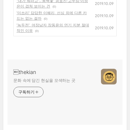
"내가 뭐라고"..'동백꽃' 공효진·고두심·이정
2019.10.09
은이 겹쳐 보이는 건
(0)
'미쓰리' 답답한 이혜리, 선심 외에 다른 카
2019.10.09
드는 없는 걸까
(0)
'녹두전', 여장남자 장동윤의 연기 지분 절대
2019.10.09
적인 이유
(0)
thekian
문화 속에 담긴 현실을 모색하는 곳
구독하기