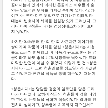
끌어내는데 있어서 이러한 톱클래스 배우들의 출
연은 압도적인 우위를 가져갈 수밖에 없다
굿와
. <
이프
는 또한 미드 원작으로 탄탄하고 디테일한
>
대본이 변호사의 세계를 현실감 있게 그려냈다
그
.
러니 아예
청춘시대
는 경쟁상대조차 되어 보이
<
>
지 않았다
.
하지만
부터 한 회 한 회 차근차근 이야기를
0.4%
쌓아가며 작품의 가치를 알린
청춘시대
는 시청
<
>
률도 조금씩 회복했고 이 작품의 규모로 봐서는 성
공이라고 봐도 좋을
시청률을 넘어섰다
드라
2.5%
.
마틱한 반전이 아닐 수 없었다
이렇게 된 건
청춘
.
<
시대
가 그저 그런 청춘멜로물 정도일거라 가졌던
>
그 선입견과 편견을 작품을 통해 깨주었기 때문이
다
.
청춘시대
는 달달한 청춘의 멜로만을 담은 드라
<
>
마가 아니었다
오히려 작금의 청춘들이 겪을 다양
.
한 현실적 문제들을 극화한 작품이었다
알바를 전
.
전하며 살아가고
성추행에 치욕까지 겪으면서도
,