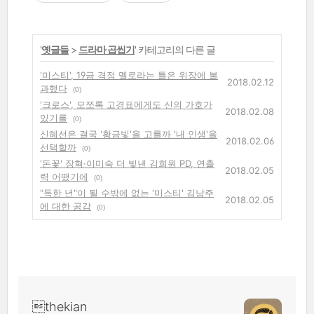
'
옛글들
>
드라마 곱씹기
' 카테고리의 다른 글
'미스티', 19금 격정 멜로라는 틀은 위장에 불
2018.02.12
과했다
(0)
'크로스', 모쪼록 고경표에게도 신의 가호가
2018.02.08
있기를
(0)
신혜선은 결국 '황금빛'을 고를까 '내 인생'을
2018.02.06
선택할까
(0)
'돈꽃' 장혁·이미숙 더 빛낸 김희원 PD, 연출
2018.02.05
력 어땠기에
(0)
"독한 년"이 될 수밖에 없는 '미스티' 김남주
2018.02.05
에 대한 공감
(0)
thekian