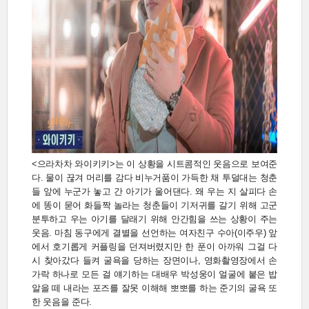
<으라차차 와이키키>는 이 상황을 시트콤적인 웃음으로 보여준
다. 물이 끊겨 머리를 감다 비누거품이 가득한 채 투덜대는 청춘
들 앞에 누군가 놓고 간 아기가 울어댄다. 왜 우는 지 살피다 손
에 똥이 묻어 화들짝 놀라는 청춘들이 기저귀를 갈기 위해 고군
분투하고 우는 아기를 달래기 위해 안간힘을 쓰는 상황이 주는
웃음. 마침 동구에게 결별을 선언하는 여자친구 수아(이주우) 앞
에서 호기롭게 커플링을 던져버렸지만 한 푼이 아까워 그걸 다
시 찾아갔다 들켜 굴욕을 당하는 장면이나, 영화촬영장에서 손
가락 하나로 모든 걸 얘기하는 대배우 박성웅이 얼굴에 붙은 밥
알을 떼 내라는 포즈를 잘못 이해해 뽀뽀를 하는 준기의 굴욕 또
한 웃음을 준다.