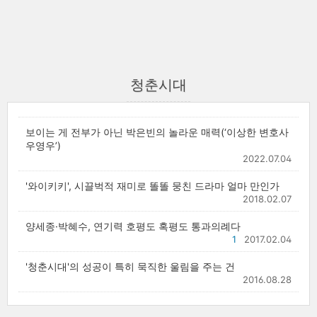
청춘시대
보이는 게 전부가 아닌 박은빈의 놀라운 매력(‘이상한 변호사
우영우’)
2022.07.04
'와이키키', 시끌벅적 재미로 똘똘 뭉친 드라마 얼마 만인가
2018.02.07
양세종·박혜수, 연기력 호평도 혹평도 통과의례다
1
2017.02.04
'청춘시대'의 성공이 특히 묵직한 울림을 주는 건
2016.08.28