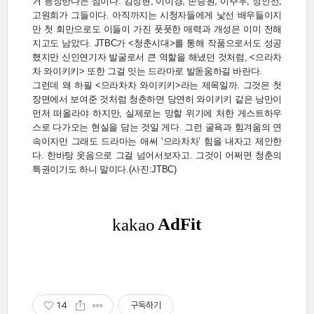
거 등장한다는 점이다. 김정현, 이이경, 손승원, 이주우, 정인선,
고원희가 그들이다. 아직까지는 시청자들에게 낯선 배우들이지
만 첫 회만으로도 이들이 가진 풋풋한 매력과 개성은 이미 전해
지고도 남았다. JTBC가 <청춘시대>를 통해 작품으로서도 성공
했지만 신인연기자 발굴로서 큰 역할을 해냈던 것처럼, <으라차
차 와이키키> 또한 그걸 잇는 드라마로 발돋움하길 바란다.
그런데 왜 하필 <으라차차 와이키키>라는 제목일까. 그것은 첫
장면에서 보여준 것처럼 청춘하면 당연히 와이키키 같은 낭만이
먼저 떠올라야 하지만, 실제로는 망할 위기에 처한 게스트하우
스로 다가오는 현실을 담는 것일 게다. 그런 굴욕과 힘겨움의 연
속이지만 그래도 드라마는 애써 ‘으라차차’ 힘을 내자고 제안한
다. 한바탕 웃음으로 그걸 넘어서보자고. 그것이 어쩌면 청춘의
특권이기도 하니 말이다.(사진:JTBC)
14
구독하기