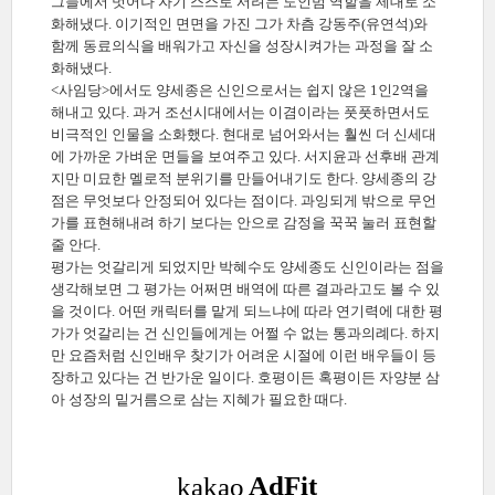
그늘에서 벗어나 자기 스스로 서려는 도인범 역할을 제대로 소
화해냈다. 이기적인 면면을 가진 그가 차츰 강동주(유연석)와
함께 동료의식을 배워가고 자신을 성장시켜가는 과정을 잘 소
화해냈다.
<사임당>에서도 양세종은 신인으로서는 쉽지 않은 1인2역을
해내고 있다. 과거 조선시대에서는 이겸이라는 풋풋하면서도
비극적인 인물을 소화했다. 현대로 넘어와서는 훨씬 더 신세대
에 가까운 가벼운 면들을 보여주고 있다. 서지윤과 선후배 관계
지만 미묘한 멜로적 분위기를 만들어내기도 한다. 양세종의 강
점은 무엇보다 안정되어 있다는 점이다. 과잉되게 밖으로 무언
가를 표현해내려 하기 보다는 안으로 감정을 꾹꾹 눌러 표현할
줄 안다.
평가는 엇갈리게 되었지만 박혜수도 양세종도 신인이라는 점을
생각해보면 그 평가는 어쩌면 배역에 따른 결과라고도 볼 수 있
을 것이다. 어떤 캐릭터를 맡게 되느냐에 따라 연기력에 대한 평
가가 엇갈리는 건 신인들에게는 어쩔 수 없는 통과의례다. 하지
만 요즘처럼 신인배우 찾기가 어려운 시절에 이런 배우들이 등
장하고 있다는 건 반가운 일이다. 호평이든 혹평이든 자양분 삼
아 성장의 밑거름으로 삼는 지혜가 필요한 때다.