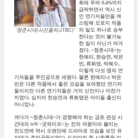
회에 무려
까지
0.4%
급락하면서 역시 신
인 연기자들만을 캐
스팅해 오로지 작품
의 밀도 하나로 승부
'청춘시대(사진출처:JTBC)'
한다는 것이 불가능
한 일이 아닌가 여겨
졌다
청춘시대
는
. <
>
한예리
한승연
박은
,
,
빈
류화영
박혜수
,
,
,
이렇게 다섯 명의 연
기자들을 주인공으로 세웠다
물론 한예리나 박은
.
빈은 다른 작품에서 좋은 모습을 보여줬던 연기자
들이지만 다른 연기자들은 거의 신인이나 마찬가
지였다
심지어 한승연과 류화영은 아이돌 출신이
.
아니었나
.
게다가
청춘시대
가 경쟁해야 하는 금토 편성 시
<
>
간대의
굿와이프
는 칸의 여왕이라 불리는
tvN <
>
전도연에 역시 오랜만에 드라마로 모습을 보인 유
지태가 주인공들이었다
드라마의 첫 시청률을 이
.