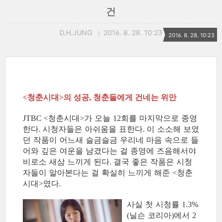
건
D.H.JUNG
2016. 8. 28. 10:23
2016. 8. 28. 10:23
청춘시대
의 성공
청춘들에게 건네는 위안
<
>
,
청춘시대
가 오늘
회를 마지막으로 종영
JTBC <
>
12
한다
시청자들은 아쉬움을 표한다
이 소소해 보였
.
.
던 작품이 어느새 슬금슬금 우리네 마음 속으로 들
어와 깊은 여운을 남겼다는 걸 종영에 즈음해서야
비로소 새삼 느끼게 된다
결국 좋은 작품은 시청
.
자들이 알아본다는 걸 확실히 느끼게 해준
청춘
<
시대
였다
>
.
사실 첫 시청률
1.3%
닐슨 코리아
에서
(
)
2