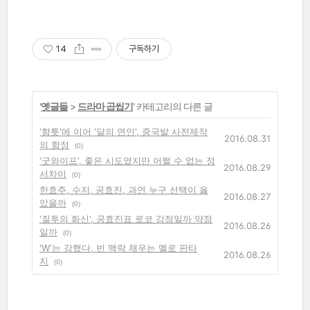
14
구독하기
'
옛글들
>
드라마 곱씹기
' 카테고리의 다른 글
'함틋'에 이어 '달의 연인', 중국발 사전제작
2016.08.31
의 함정
(0)
'굿와이프', 좋은 시도였지만 어쩔 수 없는 정
2016.08.29
서차이
(0)
한효주, 수지, 공효진, 과연 누구 선택이 옳
2016.08.27
았을까
(0)
'질투의 화신', 공효진표 로코 강점일까 약점
2016.08.26
일까
(0)
'W'는 강했다, 빈 맥락 채우는 멜로 판타
2016.08.26
지
(0)