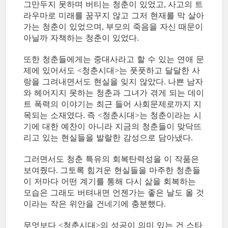
그만두지 못하며 버티는 청춘이 있었고
사고의 트
,
라우마로 미래를 꿈꾸지 않고 그저 현재를 막 살아
가는 청춘이 있었으며
부모의 죽음을 자신 때문이
,
아닐까 자책하는 청춘이 있었다
.
또한 청춘들에게는 중대사라고 할 수 있는 연애 문
제에 있어서도
청춘시대
는 풋풋하고 달달한 사
<
>
랑을 그려내면서도 현실을 잊지 않았다
나쁜 남자
.
와 헤어지지 못하는 청춘과 그녀가 겪게 되는 데이
트 폭력의 이야기는 최근 들어 사회문제로까지 지
목되는 소재였다
즉
청춘시대
는 청춘이라는 시
.
<
>
기에 대한 예찬이 아니라 지금의 청춘들이 맞닥뜨
리고 있는 현실들을 발랄한 감성으로 담아냈다
.
그러면서도 청춘 특유의 회복탄력성을 이 작품은
보여줬다
그토록 힘겨운 현실들을 마주한 청춘들
.
이 저마다 어떤 계기를 통해 다시 삶을 회복하는
모습은 그래도 버텨내면 언젠가는 좋은 날도 올 것
이라는 작은 위안을 건네기에 충분했다
.
무엇보다
청춘시대
의 성공이 의미 있는 건 스타
<
>