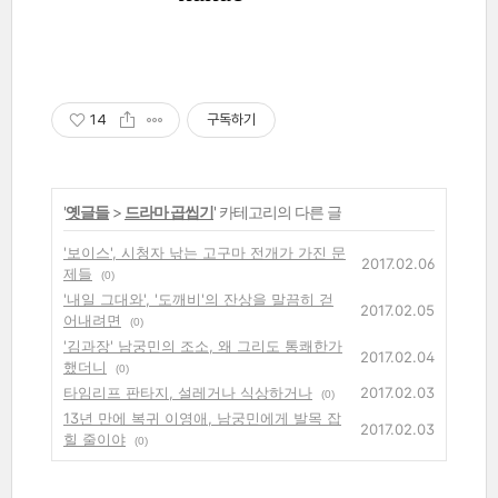
14
구독하기
'
옛글들
>
드라마 곱씹기
' 카테고리의 다른 글
'보이스', 시청자 낚는 고구마 전개가 가진 문
2017.02.06
제들
(0)
'내일 그대와', '도깨비'의 잔상을 말끔히 걷
2017.02.05
어내려면
(0)
'김과장' 남궁민의 조소, 왜 그리도 통쾌한가
2017.02.04
했더니
(0)
타임리프 판타지, 설레거나 식상하거나
2017.02.03
(0)
13년 만에 복귀 이영애, 남궁민에게 발목 잡
2017.02.03
힐 줄이야
(0)