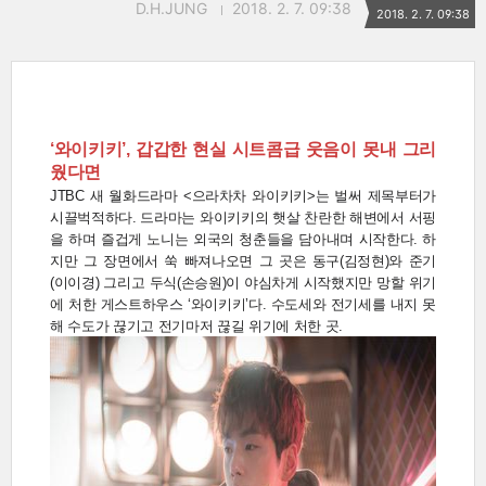
D.H.JUNG
2018. 2. 7. 09:38
2018. 2. 7. 09:38
‘와이키키’, 갑갑한 현실 시트콤급 웃음이 못내 그리
웠다면
JTBC 새 월화드라마 <으라차차 와이키키>는 벌써 제목부터가
시끌벅적하다. 드라마는 와이키키의 햇살 찬란한 해변에서 서핑
을 하며 즐겁게 노니는 외국의 청춘들을 담아내며 시작한다. 하
지만 그 장면에서 쑥 빠져나오면 그 곳은 동구(김정현)와 준기
(이이경) 그리고 두식(손승원)이 야심차게 시작했지만 망할 위기
에 처한 게스트하우스 ‘와이키키’다. 수도세와 전기세를 내지 못
해 수도가 끊기고 전기마저 끊길 위기에 처한 곳.