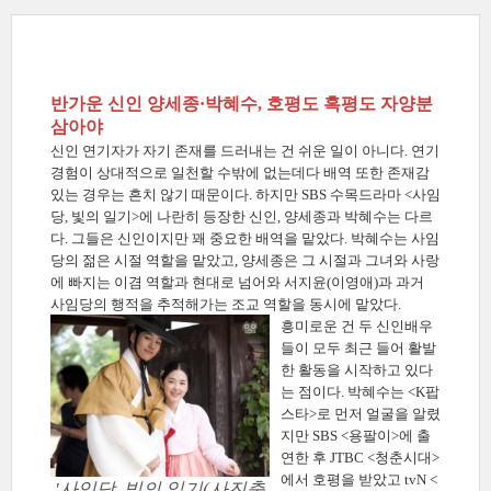
반가운 신인 양세종·박혜수, 호평도 혹평도 자양분
삼아야
신인 연기자가 자기 존재를 드러내는 건 쉬운 일이 아니다. 연기
경험이 상대적으로 일천할 수밖에 없는데다 배역 또한 존재감
있는 경우는 흔치 않기 때문이다. 하지만 SBS 수목드라마 <사임
당, 빛의 일기>에 나란히 등장한 신인, 양세종과 박혜수는 다르
다. 그들은 신인이지만 꽤 중요한 배역을 맡았다. 박혜수는 사임
당의 젊은 시절 역할을 맡았고, 양세종은 그 시절과 그녀와 사랑
에 빠지는 이겸 역할과 현대로 넘어와 서지윤(이영애)과 과거
사임당의 행적을 추적해가는 조교 역할을 동시에 맡았다.
흥미로운 건 두 신인배우
들이 모두 최근 들어 활발
한 활동을 시작하고 있다
는 점이다. 박혜수는 <K팝
스타>로 먼저 얼굴을 알렸
지만 SBS <용팔이>에 출
연한 후 JTBC <청춘시대>
에서 호평을 받았고 tvN <
'사임당, 빛의 일기(사진출