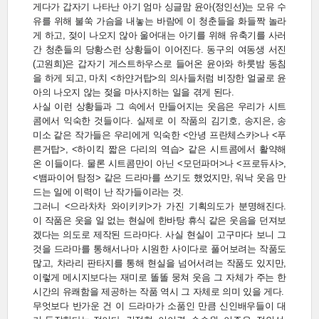
게다가 갑자기 나타난 아기 엄마 싱글맘 윤아(정인선)는 모유 수
유를 위해 불쑥 가슴을 내놓는 바람에 이 청춘들을 화들짝 놀라
게 하고, 젖이 나오지 않아 울어대는 아기를 위해 유축기를 사러
간 청춘들의 당황스런 상황들이 이어진다. 동구의 여동생 서진
(고원희)은 갑자기 게스트하우스로 들어온 윤아와 하룻밤 동침
을 하게 되고, 마치 <하얀거탑>의 의사들처럼 비장한 얼굴로 윤
아의 나오지 않는 젖을 마사지하는 일을 겪게 된다.
사실 이런 상황들과 그 속에서 만들어지는 웃음은 우리가 시트
콤에서 익숙한 것들이다. 실제로 이 작품의 김기호, 송지은, 송
미소 같은 작가들은 우리에게 익숙한 <안녕 프란체스카>나 <푸
른거탑>, <하이킥 짧은 다리의 역습> 같은 시트콤에서 활약해
온 이들이다. 물론 시트콤만이 아닌 <모던파머>나 <프로듀사>,
<뱀파이어 탐정> 같은 드라마를 쓰기도 했었지만, 워낙 웃음 만
드는 일에 이력이 난 작가들이라는 것.
그러니 <으라차차 와이키키>가 가진 기획의도가 분명해진다.
이 작품은 웃을 일 없는 현실에 한바탕 휴식 같은 웃음을 던져보
겠다는 의도로 제작된 드라마다. 사실 현실이 고구마다 보니 그
것을 드라마를 통해서나마 시원한 사이다로 풀어보려는 작품도
많고, 차라리 판타지를 통해 현실을 넘어서려는 작품도 있지만,
이렇게 메시지보다는 재미로 똘똘 뭉쳐 웃음 그 자체가 주는 한
시간의 유쾌함을 제공하는 작품 역시 그 자체로 의미 있을 게다.
무엇보다 반가운 건 이 드라마가 소품인 만큼 신인배우들이 대