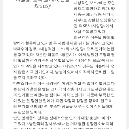
내성적인 보스>에선 주인
처:SBS)'
공으로 출연하고 있다. 양
세종은 SBS <낭만닥터 김
사부>로 강렬한 인상을 남
긴 후 SBS <사임당>에서
새삼 주목받고 있다.
최근 여러 작품을 통해 활
발하게 활동하고 있지만 두 사람에 대한 평가는 엇갈리고 있다.
박혜수의 경우, <내성적인 보스>와 <사임당> 모두 연기력 논란
을 겪고 있다. 차분한 역할로 <청춘시대>에서 받았던 호평과 달
리 활달한 성격의 주인공 역할을 맡은 <내성적인 보스>에서는
연기의 과잉을 지적받고 있다. <사임당>의 경우도 비슷하다. 쉽
지 않은 사극 연기인데다, 발성에 있어서 아직까지 준비된 느낌
을 주지 못하고 있다.
다행스러운 건 어린 사임당이 이겸과 어쩔 수 없이 이별하고 다
른 남자와 혼인을 맺는 그 비극적 상황에서 그래도 괜찮은 몰입
의 연기를 보여줬다는 점이다. 아직 신인이기 때문에 부족한 면
이 있는 건 당연한 일이다. 다만 약점과 강점을 정확히 알고 여
러 연기를 경험해가며 부족한 점들을 채우는 것이 신인들에게
는 필요한 일이다.
반면 양세종의 경우는 상대적으로 연기에 대한 호평이 이어지
고 있다. <낭만닥터 김사부>에서는 거대병원 원장인 아버지의