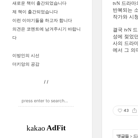
드라마의
새로운 책이 출간되었습니다
tvN
반복되는 
제 책이 출간되었습니다
작가와 시
이런 이야기들을 하고자 합니다
의견은 코멘트에 남겨주시기 바랍니
결국
드
tvN
성에 젖었
다
사의 드라마
에서 그 의
이방인의 시선
더키앙의 공감
/
/
43
'
옛글들
>
드