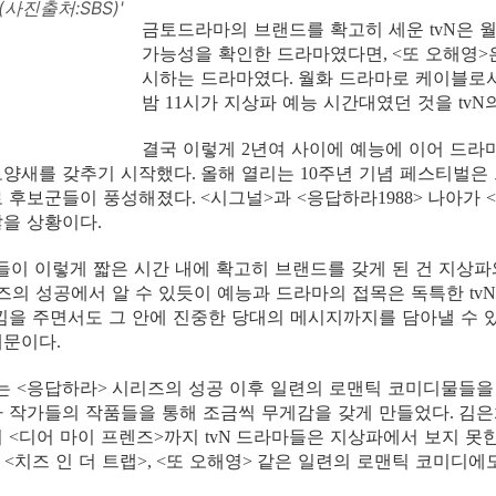
(사진출처:SBS)'
금토드라마의 브랜드를 확고히 세운
은 
tvN
가능성을 확인한 드라마였다면
또 오해영
, <
>
시하는 드라마였다
월화 드라마로 케이블로
.
밤
시가 지상파 예능 시간대였던 것을
11
tvN
결국 이렇게
년여 사이에 예능에 이어 드라
2
모양새를 갖추기 시작했다
올해 열리는
주년 기념 페스티벌은 
.
10
로 후보군들이 풍성해졌다
시그널
과
응답하라
나아가
. <
>
<
1988>
<
않을 상황이다
.
이 이렇게 짧은 시간 내에 확고히 브랜드를 갖게 된 건 지상
즈의 성공에서 알 수 있듯이 예능과 드라마의 접목은 독특한
tvN
낌을 주면서도 그 안에 진중한 당대의 메시지까지를 담아낼 수 
때문이다
.
는
응답하라
시리즈의 성공 이후 일련의 로맨틱 코미디물들을
<
>
 작가들의 작품들을 통해 조금씩 무게감을 갖게 만들었다
김은
.
의
디어 마이 프렌즈
까지
드라마들은 지상파에서 보지 못
<
>
tvN
치즈 인 더 트랩
또 오해영
같은 일련의 로맨틱 코미디에
 <
>, <
>