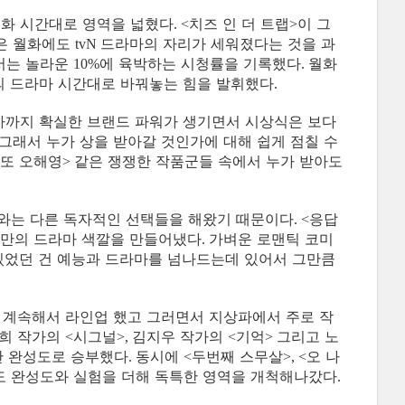
월화 시간대로 영역을 넓혔다
치즈 인 더 트랩
이 그
. <
>
은 월화에도
드라마의 자리가 세워졌다는 것을 과
tvN
서는 놀라운
에 육박하는 시청률을 기록했다
월화
10%
.
의 드라마 시간대로 바꿔놓는 힘을 발휘했다
.
마까지 확실한 브랜드 파워가 생기면서 시상식은 보다
그래서 누가 상을 받아갈 것인가에 대해 쉽게 점칠 수
또 오해영
같은 쟁쟁한 작품군들 속에서 누가 받아도
>
파와는 다른 독자적인 선택들을 해왔기 때문이다
응답
. <
만의 드라마 색깔을 만들어냈다
가벼운 로맨틱 코미
.
있었던 건 예능과 드라마를 넘나드는데 있어서 그만큼
 계속해서 라인업 했고 그러면서 지상파에서 주로 작
희 작가의
시그널
김지우 작가의
기억
그리고 노
<
>,
<
>
한 완성도로 승부했다
동시에
두번째 스무살
오 나
.
<
>, <
도 완성도와 실험을 더해 독특한 영역을 개척해나갔다
.