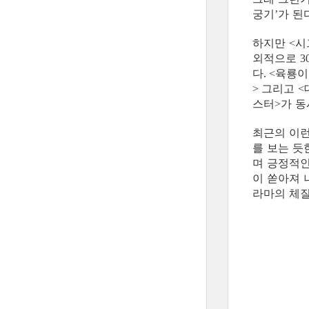
궁기
가 된
’
하지만
시
<
외적으로
3
다
육룡이
. <
그리고
>
<
스터
가 동
>
최근의 이런
를 보는 듯
며 긍정적인
이 쏟아져 
라마의 체질