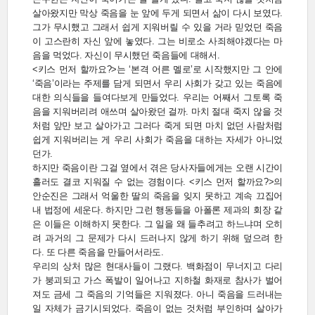
살아왔지만 막상 죽음을 눈 앞에 두게 되면서 삶이 다시 보였다.
그가 무시했고 그래서 쉽게 지워버릴 수 있을 거라 믿었던 죽음
이 고스란히 자신 앞에 놓였다. 그는 비로소 사죄해야겠다는 마
음을 먹었다. 자신이 무시했던 죽음들에 대해서.
<키스 먼저 할까요?>는 ‘본격 어른 멜로’로 시작했지만 그 안에
‘죽음’이라는 주제를 담게 되면서 우리 사회가 갖고 있는 죽음에
대한 의식들을 들여다보게 만들었다. 우리는 어째서 그토록 죽
음을 지워버리려 애쓰며 살아왔던 걸까. 마치 절대 죽지 않을 것
처럼 앞만 보고 살아가고 그러다 죽게 되면 마치 없던 사람처럼
쉽게 지워버리는 게 우리 사회가 죽음을 대하는 자세가 아니었
던가.
하지만 죽음이란 그걸 옆에서 겪은 당사자들에게는 오랜 시간이
흘러도 결코 지워질 수 없는 경험이다. <키스 먼저 할까요?>의
안순진은 그래서 억울한 딸의 죽음을 잊지 못하고 계속 끄집어
내 법정에 세운다. 하지만 그런 행동들을 아폴론 제과의 회장 같
은 이들은 이해하지 못한다. 그 일을 왜 들추려고 하느냐며 오히
려 과거의 그 문제가 다시 드러나지 않게 하기 위해 덮으려 한
다. 또 다른 죽음을 만들어서라도.
우리의 상처 많은 현대사들이 그랬다. 백화점이 무너지고 다리
가 붕괴되고 가스 폭발이 일어나고 지하철 화재로 참사가 벌어
져도 금세 그 죽음의 기억들은 지워졌다. 아니 죽음을 드러내는
일 자체가 금기시되었다. 죽음이 없는 것처럼 부인하며 살아가