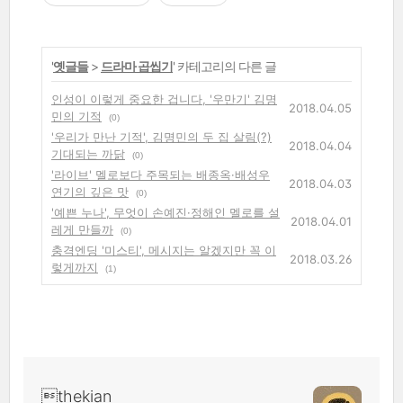
'
옛글들
>
드라마 곱씹기
' 카테고리의 다른 글
인성이 이렇게 중요한 겁니다, '우만기' 김명
2018.04.05
민의 기적
(0)
'우리가 만난 기적', 김명민의 두 집 살림(?)
2018.04.04
기대되는 까닭
(0)
'라이브' 멜로보다 주목되는 배종옥·배성우
2018.04.03
연기의 깊은 맛
(0)
'예쁜 누나', 무엇이 손예진·정해인 멜로를 설
2018.04.01
레게 만들까
(0)
충격엔딩 '미스티', 메시지는 알겠지만 꼭 이
2018.03.26
렇게까지
(1)
thekian