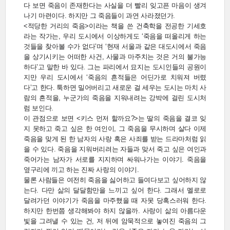
다 보면 죽음이 존재한다는 사실을 더 빨리 잊고픈 마음이 생겨
나기 마련이다. 하지만 그 죽음들이 과연 사라졌던가.
<적당한 거리의 죽음>이라는 책을 쓴 건축학을 전공한 기세호
라는 작가는, 우리 도시에서 이상하게도 ‘죽음을 떠올리게 하는
것들을 찾아볼 수가 없다’며 ‘현재 서울과 같은 대도시에서 죽음
을 상기시키는 어떠한 사건, 사물과 마주치는 것은 거의 불가능
하다’고 말한 바 있다. 그는 파리에서 묘지는 도시인들의 공원이
지만 우리 도시에서 ‘죽음의 흔적들은 어딘가로 치워져 버렸
다’고 한다. 툭하면 밀어버리고 새로운 걸 세우는 도시는 마치 사
람의 흔적을, 누군가의 죽음을 지워내려는 강박에 걸린 도시처
럼 보인다.
이 관점으로 보면 <키스 먼저 할까요?>는 딸의 죽음을 결코 잊
지 못하고 죽고 싶은 한 여인이, 그 죽음을 무시하며 살다 이제
죽음을 맞게 된 한 남자의 사랑 혹은 사죄를 받는 드라마처럼 읽
을 수 있다. 죽음을 지워버리려는 자들과 맞서 죽고 싶은 여인과
죽어가는 남자가 서로를 지지하며 싸워나가는 이야기. 죽음을
옆구리에 끼고 하는 진짜 사랑의 이야기.
물론 사람들은 여전히 죽음을 싫어하고 들여다보고 싶어하지 않
는다. 다만 삶의 달달함만을 느끼고 싶어 한다. 그래서 멜로로
달려가던 이야기가 죽음을 마주했을 때 자못 당혹스러워 한다.
하지만 한번쯤 생각해봐야 하지 않을까. 사랑이 삶의 아름다운
빛을 그려낼 수 있는 건, 저 뒤에 암묵적으로 놓여진 죽음의 그