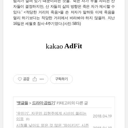
림자가 깔려 있기 때문이라는 것을. ‘죽은 자가 누울 자리는 산
자들이 결정하지만, 산 자들의 삶의 방향은 죽은 자가 제시할 수
있다.’ <적당한 거리의 죽음>을 쓴 저자가 말하듯 이제 죽음을
멀리 하기보다는 적당한 거리에서 바라봐야 하지 않을까. 지난
16일은 세월호 참사 4주기였다.(사진:SBS)
공감
구독하기
'
옛글들
>
드라마 곱씹기
' 카테고리의 다른 글
'우만기', 자꾸만 김현주에게 시선이 쏠리는
2018.04.19
이유
(0)
시청률 낮아도 얻은 것 많은 '와이키키', 시즌