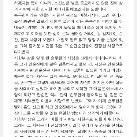
하겠다는 뜻이 아니라, 스킨십은 별로 중요하지도 않은 진짜 삶
과 사랑에 대한 진지한 이야기를 해보겠다는 도발이다.
손무한이라는 인물의 시한부 판정도 마찬가지다. 그건 우리가
늘상 봐왔던 멜로의 시한부 설정이 갖는 통속적인 이야기를 꺼
내놓기 위함이 아니다. 병이 들었을 때 비로소 삶이 보이듯, 언
제까지고 이어질 듯한 삶이 문득 끊어질 거라는 걸 감지하는 순
간, 진짜 사랑이 보인다. 내일도 필요 없고 당장 지금 눈앞에 있
는 그와 즐거운 시간을 갖는 그 순간순간들이 진정한 사랑으로
다가온다.
시한부 삶을 알게 된 손무한의 사랑은 그래서 아이러니하다. 처
음 그가 안순진에게 불쑥 결혼하자고 했던 건, 자신은 안순진을
사랑하지만 안순진은 사랑이 아닌 결혼이 필요한 거라고 여겼기
때문이었다. 자신은 그저 숙주일 뿐이라고. 한 달이면 곧 죽을
몸, 손무한은 그렇게 해서라도 과거에 자신이 저지른 어떤 잘못
을 사죄하고 싶었다. 하지만 사죄로 시작한 그 마음은 어느새 사
랑이 되었고 안순진 역시 단지 ‘손무한에 붙어먹는 병 같은 존
재’로 치부했던 마음이 사랑으로 변했다. 그러자 이제 손무한은
빨리 혼인 신고를 하고 안순진에게서 멀어지려 한다. 그것이 자
신이 그를 사랑할 수 있는 유일한 방법이라 생각하기 때문이다.
시한부 삶은 그래서 이들의 사랑도 시한부로 만들어버리지만,
그래서 그 사랑은 더 진실해진다. 결국 우리가 누군가를 진정으
로 사랑하게 되는 건 단지 육체적인 끌림이나 종족을 이어가고