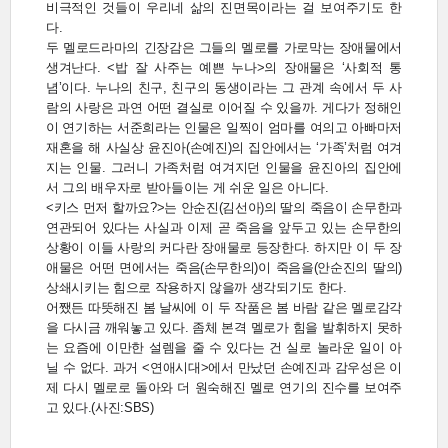
비극적인 것들이 우리네 삶의 진면목이라는 걸 보여주기도 한
다.
두 멜로드라마의 긴장감은 그들의 멜로를 가로막는 장애물에서
생겨난다. <밥 잘 사주는 예쁜 누나>의 장애물은 ‘사회적 통
념’이다. 누나의 친구, 친구의 동생이라는 그 관계 속에서 두 사
람의 사랑은 과연 어떤 결실로 이어질 수 있을까. 게다가 정해인
이 연기하는 서준희라는 인물은 일찍이 엄마를 여의고 아빠마저
재혼을 해 사실상 윤진아(손예진)의 집안에서는 ‘가족’처럼 여겨
지는 인물. 그러니 가족처럼 여겨지던 인물을 윤진아의 집안에
서 그의 배우자로 받아들이는 게 쉬운 일은 아니다.
<키스 먼저 할까요?>는 안순진(김선아)의 딸의 죽음이 손무한과
연관되어 있다는 사실과 이제 곧 죽음을 앞두고 있는 손무한의
상황이 이들 사랑의 커다란 장애물로 등장한다. 하지만 이 두 장
애물은 어떤 면에서는 죽음(손무한의)이 죽음을(안순진의 딸의)
상쇄시키는 힘으로 작용하지 않을까 생각되기도 한다.
어쨌든 따뜻해진 봄 날씨에 이 두 작품은 봄 바람 같은 멜로감각
을 다시금 깨워놓고 있다. 좀체 본격 멜로가 힘을 발휘하지 못하
는 요즘에 이만한 설렘을 줄 수 있다는 건 실로 놀라운 일이 아
닐 수 없다. 과거 <연애시대>에서 만났던 손예진과 감우성은 이
제 다시 멜로로 돌아와 더 원숙해진 멜로 연기의 진수를 보여주
고 있다.(사진:SBS)