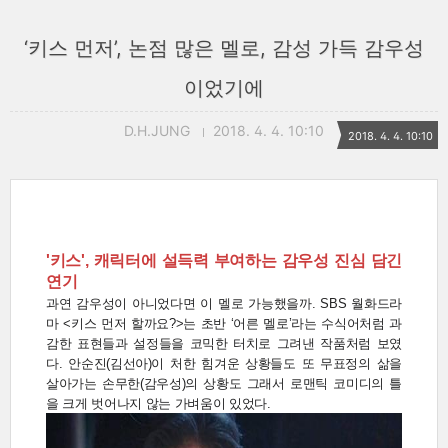
‘키스 먼저’, 논점 많은 멜로, 감성 가득 감우성
이었기에
D.H.JUNG
2018. 4. 4. 10:10
2018. 4. 4. 10:10
'키스', 캐릭터에 설득력 부여하는 감우성 진심 담긴
연기
과연 감우성이 아니었다면 이 멜로 가능했을까. SBS 월화드라
마 <키스 먼저 할까요?>는 초반 ‘어른 멜로’라는 수식어처럼 과
감한 표현들과 설정들을 코믹한 터치로 그려낸 작품처럼 보였
다. 안순진(김선아)이 처한 힘겨운 상황들도 또 무표정의 삶을
살아가는 손무한(감우성)의 상황도 그래서 로맨틱 코미디의 틀
을 크게 벗어나지 않는 가벼움이 있었다.