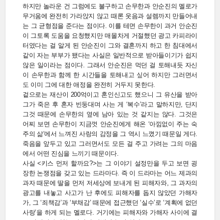
하지만 놀라운 건 그럼에도 불구하고 손무한과 안순진의 멜로가
무거움에 완전히 가라앉지 않고 때론 웃음과 설렘까지 만들어내
는 그 균형점을 준다는 점이다. 이를 테면 손무한이 과거 안순진
이 그토록 도움을 요청했지만 매몰차게 거절했던 광고 카피라이
터였다는 걸 알게 된 안순진이 그와 결혼까지 하고 한 침대에서
같이 자는 부부가 됐다는 사실은 일반적으로 받아들이기가 쉽지
않은 일이라는 점이다. 그래서 안순진은 먹던 걸 토해내듯 자신
이 손무한과 함께 한 시간들을 토해내고 싶어 하지만 그러면서
도 이미 그에 대한 애정을 완전히 거두지 못한다.
겉으로는 재산이 200억이고 혼인신고도 했으니 그 유산을 받아
그가 죽은 후 혼자 빈둥대며 사는 게 ‘복수’라고 말하지만, 단지
그것 때문에 손무한의 옆에 남아 있는 것 같지는 않다. 그것은
어찌 보면 손무한이 지금껏 안순진에게 해온 ‘아낌없이 주는 숙
주의 삶’에서 느껴진 사랑의 감정을 그 역시 느꼈기 때문일 게다.
죽음을 앞두고 있고 그러면서도 모든 걸 주고 가려는 그의 마음
에서 어떤 진심을 느끼기 때문이다.
사실 <키스 먼저 할까요?>는 그 이야기 설정만을 두고 보면 굉
장한 논쟁점을 갖고 있는 드라마다. 즉 이 드라마는 어느 제과의
과자 때문에 딸을 먼저 저세상에 보내게 된 피해자와, 그 과자의
광고를 내놓고 사고가 난 후에도 피해자를 돕지 않았던 가해자
가, 그 ‘죄책감’과 ‘부채감’ 때문에 접근했던 ‘실수’로 ‘계획에 없던
사랑’을 하게 되는 멜로다. 거기에는 피해자와 가해자 사이에 결