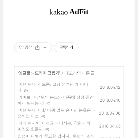
공감
구독하기
'
옛글들
>
드라마 곱씹기
' 카테고리의 다른 글
'예쁜 누나' 신드롬, 그냥 생겨난 게 아니
2018.04.12
다
(0)
'라이브' 배성우의 분노와 아픔에 점점 공감
2018.04.10
하게 된다는 건
(0)
'예쁜 누나' 더할 나위 없는 손예진 눈웃음과
2018.04.08
정해인 미소
(0)
'나의 아저씨' 이선균과 이지은, 착한데 왜
2018.04.06
이리도 힘들까
(0)
인성이 이렇게 중요한 겁니다, '우만기' 김명