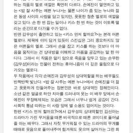
하는 작품의 멜로 색깔은 확연히 다르다. 손예진이 열연하고 있
는 <밥 잘 사주는 예쁜 누나>는 물론 나이가 좀 있는 누나와 젊
은 동생 사이의 사랑을 담고 있지만, 풋풋한 청춘 멜로의 색깔을
갖고 있다. 손 한 번 잡는 일이나 키스 한 번 하는 것이 이토록 떨
리는 순간으로 다가올 수가 없다.
반면 감우성이 출연하고 있는 <키스 먼저 할까요?>는 본격 어른
멜로다. 제목에 이미 담겨 있듯이 스킨십은 그리 중요하지도 않
은 어른들의 멜로. 그래서 손을 잡고 키스를 하는 것보다 더 마
음을 움직이는 건 상대방을 이해하고 아픔을 공감하는 말 한 마
디다. 그래서 이 작품은 말기 암으로 죽음을 앞두고 있는 손무한
(감우성)이라는 인물이 전하는 휴머니즘이 더 깊은 울림으로 다
가오는 멜로다.
두 작품에서 각각 손예진과 감우성의 상대역할을 하는 배우들도
반짝반짝 빛난다. <밥 잘 사주는 예쁜 누나>에서 손예진을 더 젊
고 풋풋하게 만들어주는 장본인은 바로 상대역인 정해인이다.
소년 같은 얼굴로 하얀 치아를 드러내며 웃는 이 배우 앞에서 손
예진이 무장해제되는 모습은 그래서 너무나 쉽게 공감이 간다.
사회적 통념 따위는 이 사랑 앞에 별 소용도 없어지는 것이다.
한편 <키스 먼저 할까요?>에서 감우성의 상대역할인 김선아는
드라마가 가진 무거움을 때론 비극적으로 때론 코미디로 풀어낼
줄 아는 배우다. 그래서 자칫 무거워질 수 있는 드라마의 무게를
때때로 웃음으로 풀어내주며 힘겨워도 웃으며 살아가는 그런 희