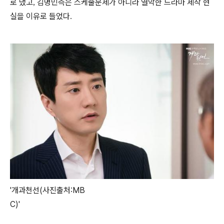
로 댔고
김명민측은 스케줄문제가 아니라 열악한 드라마 제작 현
,
실을 이유로 들었다
.
'개과천선(사진출처:MB
C)'