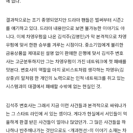
에 없다
.
결과적으로는 조기 종영되었지만 드라마 팬들은 벌써부터 시즌
2
를 얘기하고 있다
드라마 내용만으로 보면 불가능한 이야기도 아
.
니다
이제 차영우펌을 나온 김석주
김명민
가 막 본격적으로 차영
.
(
)
우펌에 맞서 한판 승부를 겨루는 시점이다
중소기업에게 불리한
.
금융상품을 제대로된 설명 없이 판매한 은행에 맞서 김석주 변호
사는 고군분투하지만 그는 차영우펌이 가진 네트워크에 첫 패배를
맛본다
변호사의 역할을 마치 로비스트처럼 생각하는 차영우
김
.
(
상중
의 말처럼 한 개인의 노력으로는 인적 네트워크를 쥐고 있는
)
시스템과의 대결에서 패배할 수밖에 없는 현실인 것
.
김석주 변호사는 그래서 지금 이런 사건들과 본격적으로 싸워나가
는 그 스타트 라인에 서 있는 셈이다
게다가 현실에서 서민들이 억
.
울하게 판결 받은 사건들이 얼마나 많았던가
그 많은 사건들을 하
.
나하나 반추해나가는 것만으로도
개과천선
의 이야기 소재는 차
<
>