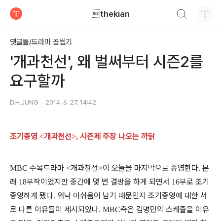
검색하기
thekian
티스토리
옛글들/드라마 곱씹기
'개과천선', 왜 벌써부터 시즌2를
요구할까
D.H.JUNG
2014. 6. 27. 14:42
조기종영
개과천선
시즌제 주장 나오는 까닭
<
>,
수목드라마
개과천선
이 오늘을 마지막으로 종영한다
본
MBC
<
>
.
래
부작이었지만 중간에 몇 번 결방을 하게 되면서
부로 조기
18
16
종영하게 됐다
워낙 아쉬움이 남기 때문인지 조기종영에 대한 서
.
로 다른 이유들이 제시되었다
측은 김명민의 스케줄을 이유
. MBC