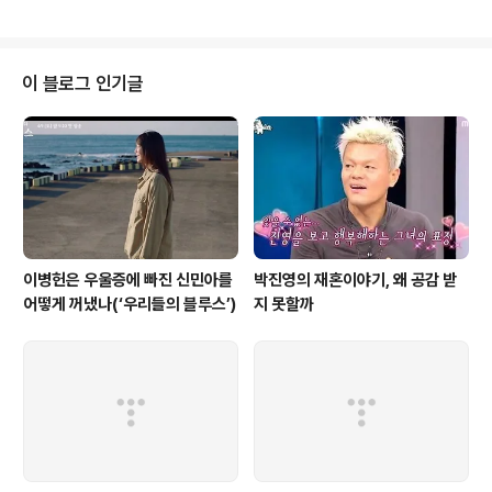
그 길로 들어섰다. 죽어가던 아버지가 제 손가락까지 자르
며 소매치기를 그만두라고 만류했지만 유나는 마치 중독된
사람마냥 거리로 나와 행인들의 가방을 노린다. 그녀를 좋
아하게 된 창만은 지금 유나를 그 거리로부터 구해내려 하
이 블로그 인기글
는 중이다. JTBC 가 그리는 멜로는 우리가 늘상 드라마에
서 봐오던 것과는 사뭇 다르다. 거기에는 대기업 회장님 아
들도 없고, 잘 나가는 의사나 변호사 같은 전문직 종사자나
보기에도 멋진 커리어 우먼 따위는 없다. 창만(이희준)은
건실한 청년이지만 노가..
이병헌은 우울증에 빠진 신민아를
박진영의 재혼이야기, 왜 공감 받
어떻게 꺼냈나(‘우리들의 블루스’)
지 못할까