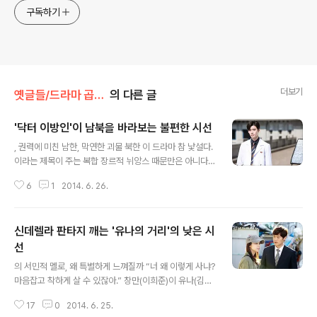
구독하기
더보기
옛글들/드라마 곱씹기
의 다른 글
'닥터 이방인'이 남북을 바라보는 불편한 시선
글 내용
, 권력에 미친 남한, 막연한 괴물 북한 이 드라마 참 낯설다.
이라는 제목이 주는 복합 장르적 뉘앙스 때문만은 아니다.
제목은 의학드라마와 남북 관계를 엮은 스파이 장르물이
6
1
2014. 6. 26.
혼재되어 있다는 것을 드러낸다. 하지만 그런 정도의 장르
의 혼재는 이제 대중들도 어느 정도는 받아들일 준비가 되
어 있다. 문제는 이 드라마가 드러내고 있는 남한과 북한에
신데렐라 판타지 깨는 '유나의 거리'의 낮은 시
대한 낯선 시선이다. 은 명우대 병원이라는 공간을 폐쇄적
으로 다룬다. 드라마는 이 명우대 병원을 거의 벗어나지 않
선
글 내용
는다. 그런데 이 병원이 수상하다. 우리가 현실에서 보던 병
의 서민적 멜로, 왜 특별하게 느껴질까 “너 왜 이렇게 사냐?
원과 사뭇 다르고, 또 의학드라마가 보여주던 병원과도 다
마음잡고 착하게 살 수 있잖아.” 창만(이희준)이 유나(김옥
르다. 어찌된 일인지 이 병원에서 환자들은 총리(사실은 대
빈)에게 던지는 이 멘트는 일반적인 멜로의 대사는 아니다.
통령)를 수술할 팀을 뽑기 위한 테스트용으로 수술대 위에
17
0
2014. 6. 25.
유나는 소매치기다. 전설적인 소매치기였던 아버지 때문에
눕혀진다. 박훈(이종석)이..