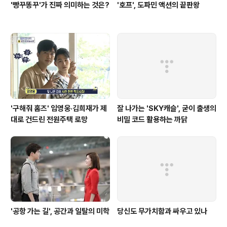
'빵꾸똥꾸'가 진짜 의미하는 것은?
'호프', 도파민 액션의 끝판왕
'구해줘 홈즈' 임영웅·김희재가 제
잘 나가는 'SKY캐슬', 굳이 출생의
대로 건드린 전원주택 로망
비밀 코드 활용하는 까닭
'공항 가는 길', 공간과 일탈의 미학
당신도 무가치함과 싸우고 있나