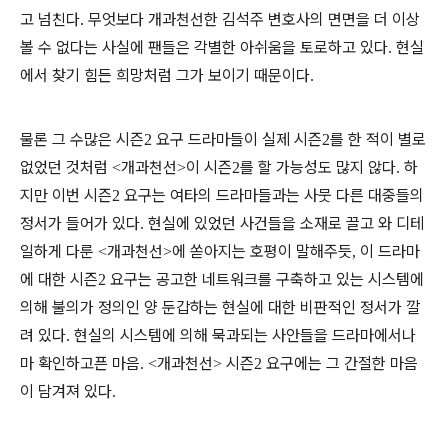
고 넘친다
무엇보다 개과천선한 김석주 변호사의 면면을 더 이상
.
볼 수 없다는 사실에 팬들은 각별한 아쉬움을 토로하고 있다
현실
.
에서 찾기 힘든 희망처럼 그가 보이기 때문이다
.
물론 그 수많은 시즌
요구 드라마들이 실제 시즌
를 한 적이 별로
2
2
없었던 것처럼
개과천선
이 시즌
를 할 가능성도 많지 않다
하
<
>
2
.
지만 이번 시즌
요구는 여타의 드라마들과는 사뭇 다른 대중들의
2
정서가 들어가 있다
현실에 있었던 사건들을 소재로 끌고 와 디테
.
일하게 다룬
개과천선
에 쏟아지는 호평이 말해주듯
이 드라마
<
>
,
에 대한 시즌
요구는 공고한 네트워크를 구축하고 있는 시스템에
2
의해 불의가 정의인 양 둔갑하는 현실에 대한 비판적인 정서가 깔
려 있다
현실의 시스템에 의해 묵과되는 사안들을 드라마에서나
.
마 확인하고픈 마음
개과천선
시즌
요구에는 그 간절한 마음
. <
>
2
이 담겨져 있다
.