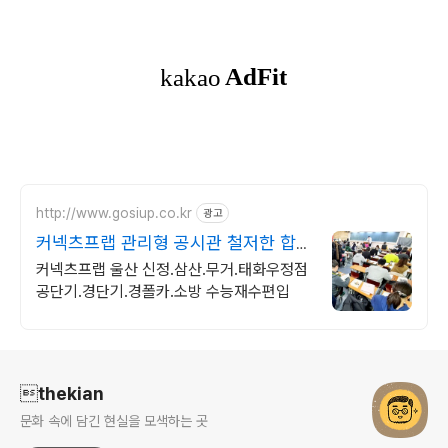
http://www.gosiup.co.kr
광고
커넥츠프랩 관리형 공시관 철저한 합격
관리집중형 시스템
커넥츠프랩 울산 신정.삼산.무거.태화우정점
공단기.경단기.경폴카.소방 수능재수편입
로그 정보
thekian
문화 속에 담긴 현실을 모색하는 곳