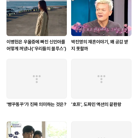
가 다반사다. 코코엔터테인먼트의 김준호는 김우종과 공동
대표지만 경영 전반에 대한 것에 현실적으로 직접 관여했
을 가능성이 거의 없다. 후배 개그맨들과의 커뮤니케이션..
이병헌은 우울증에 빠진 신민아를
박진영의 재혼이야기, 왜 공감 받
어떻게 꺼냈나(‘우리들의 블루스’)
지 못할까
'빵꾸똥꾸'가 진짜 의미하는 것은?
'호프', 도파민 액션의 끝판왕