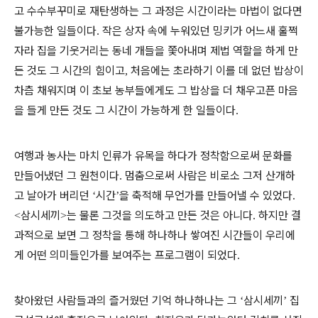
고 수수부꾸미로 재탄생하는 그 과정은 시간이라는 마법이 없다면
불가능한 일들이다
작은 상자 속에 누워있던 밍키가 어느새 훌쩍
.
자라 집을 기웃거리는 동네 개들을 쫓아내며 제법 역할을 하게 만
든 것도 그 시간의 힘이고
처음에는 초라하기 이를 데 없던 밥상이
,
차츰 채워지며 이 초보 농부들에게도 그 밥상을 더 채우고픈 마음
을 들게 만든 것도 그 시간이 가능하게 한 일들이다
.
여행과 농사는 마치 인류가 유목을 하다가 정착함으로써 문화를
만들어냈던 그 원천이다
멈춤으로써 사람은 비로소 그저 산개하
.
고 날아가 버리던
시간
을 축적해 무언가를 만들어낼 수 있었다
‘
’
.
삼시세끼
는 물론 그것을 의도하고 만든 것은 아니다
하지만 결
<
>
.
과적으로 보면 그 정착을 통해 하나하나 쌓여진 시간들이 우리에
게 어떤 의미들인가를 보여주는 프로그램이 되었다
.
찾아왔던 사람들과의 즐거웠던 기억 하나하나는 그
삼시세끼
집
‘
’