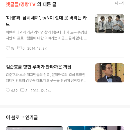
더보기
옛글들/명랑TV
의 다른 글
'미생'과 '삼시세끼', tvN이 절대 못 버리는 카
드
글 내용
이만한 파괴력 가진 라인업 찾기 힘들다 과 가 모두 종영했
지만 이 프로그램들에 대한 이야기는 지금도 끝이 없다. 은
시즌2에 대한 기대감을 한껏 드러내고 있다. 윤태호 작가
18
0
2014. 12. 27.
가 시즌2의 연재를 시작할 거라는 이야기는 즉각 기사화되
어 인터넷을 달군다. 웹툰과 드라마는 성격이 다르기 때문
에 이 시즌2가 드라마화 될 것인지는 아직 미지수다. 물론
김준호를 향한 루머가 안타까운 까닭
CJ E&M과 시즌2 계약이 된 것은 사실이지만 이것이 현실
글 내용
화되기 위해서는 우선 웹툰 시즌2가 작품화되어야 한다.
김준호와 소속 개그맨들의 신뢰, 문제해결의 열쇠 코코엔
그리고 이렇게 드라마화가 결정된다고 해도 제작상의 문
터테인먼트의 김우종 대표가 회삿돈을 횡령해 잠적하면서
제, 이를테면 캐스팅이나 비용적인 문제 같은 것들이 구체
이를 둘러싼 일부 추측성 보도와 루머들이 나오고 있다. 모
적으로 논의된 이후에나 확실한 결과를 알 수 있을 것이다.
439
3
2014. 12. 24.
기업으로부터 수십억을 투자받을 것이라는 투자설, 청산
이처럼 불투명한 상황이지만 tvN은 좀체 의 그 화제성을
수순에 들어갔다는 청산설, 몇몇 인기 개그맨들만으로 축
놓치지 않기 위해 안간힘을 쓰고 ..
소할 거라는 축소설 등이 그것이다. 결론적으로 이야기하
면 모두가 루머에 불과하다. 말 그대로 ‘설’일뿐 실제로 벌
어진 일이 없기 때문이다. 이렇게 연예인과 관련된 회사의
이 블로그 인기글
횡령사건이 벌어진 경우에는 그 문제의 불똥이 당사자와
직접적인 관련이 없다고 해도 해당 연예인에게 튀는 경우