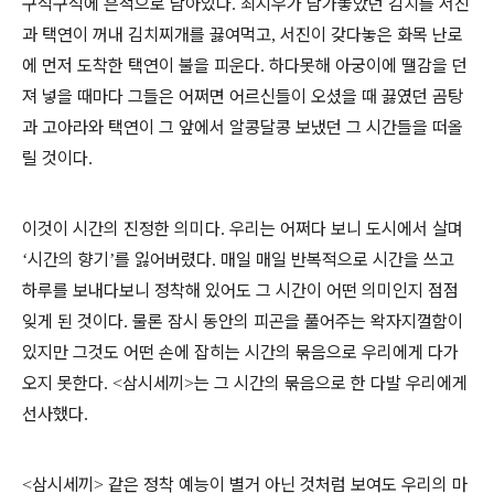
구석구석에 흔적으로 남아있다
최지우가 담가놓았던 김치를 서진
.
과 택연이 꺼내 김치찌개를 끓여먹고
서진이 갖다놓은 화목 난로
,
에 먼저 도착한 택연이 불을 피운다
하다못해 아궁이에 땔감을 던
.
져 넣을 때마다 그들은 어쩌면 어르신들이 오셨을 때 끓였던 곰탕
과 고아라와 택연이 그 앞에서 알콩달콩 보냈던 그 시간들을 떠올
릴 것이다
.
이것이 시간의 진정한 의미다
우리는 어쩌다 보니 도시에서 살며
.
시간의 향기
를 잃어버렸다
매일 매일 반복적으로 시간을 쓰고
‘
’
.
하루를 보내다보니 정착해 있어도 그 시간이 어떤 의미인지 점점
잊게 된 것이다
물론 잠시 동안의 피곤을 풀어주는 왁자지껄함이
.
있지만 그것도 어떤 손에 잡히는 시간의 묶음으로 우리에게 다가
오지 못한다
삼시세끼
는 그 시간의 묶음으로 한 다발 우리에게
. <
>
선사했다
.
삼시세끼
같은 정착 예능이 별거 아닌 것처럼 보여도 우리의 마
<
>