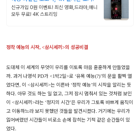
신규가입 0원 이벤트! 최신 영화,드라마,애니
모두 무료! 4K 스트리밍
정착 예능의 시작
삼시세끼
의 성공비결
, <
>
도대체 이 세계의 무엇이 우리를 이토록 마음 훈훈하게 만들었을
까
과거 나영석
가
박
일
로
유목 예능
의 문을 활짝 열
.
PD
<1
2
>
‘
(?)’
었다면
이
삼시세끼
는 이른바
정착 예능
의 시작을 알리는 듯
,
<
>
‘
’
하다
아무 것도 하는 일 없고
그저 잠시 멈춰서 있는 것처럼 보인
.
,
이
삼시세끼
라는
정지의 시간
은 우리가 그토록 바쁘게 움직이
<
>
‘
’
고 이동하느라 보지 못했던 것들을 발견시켰다
거기에는 우리가
.
잃어버렸던 시간들이 비로소 손에 잡히는 기적 같은 순간들이 있
었다
.