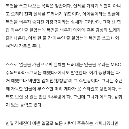
복면을 쓰고 나오는 목적은 정반대다
실체를 가리기 위함이 아니
.
고 오히려 진짜 실체를 드러내기 위함이다
아이돌이라는 얼굴에
.
복면을 씌우자 숨겨진 가창력이라는 실체가 드러난다
그저 센 힙
.
합 가수인 줄 알았는데 복면을 씌우자 의외의 깊은 감성의 노래가
흘러나온다
이제 한 물 간 가수인 줄 알았는데 복면을 쓰고 나와
.
여전히 감동을 준다
.
스스로 얼굴을 가림으로써 실체를 드러내는 인물을 우리는
MBC
수목드라마
그녀는 예뻤다
에서도 발견한다
여기 등장하는 과
<
>
.
거 예뻤으나 역변한 김혜진
황정음
이 그 주인공이다
그녀는 주근
(
)
.
깨 가득한 얼굴에 부스스한 머리 게다가 옷 스타일도 꽝인데다
스
,
펙도 보잘 것 없는 인턴
나부랭이
다
그런데 그녀가 예쁘다
감춰
‘
’
.
.
져 있는 능력도 있다
.
만일 김혜진이 예쁜 얼굴로 모든 사람이 주목하는 캐릭터였다면