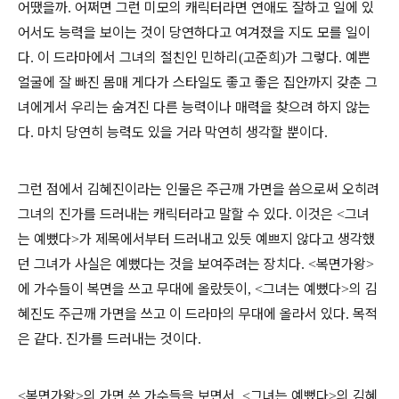
어땠을까
어쩌면 그런 미모의 캐릭터라면 연애도 잘하고 일에 있
.
어서도 능력을 보이는 것이 당연하다고 여겨졌을 지도 모를 일이
다
이 드라마에서 그녀의 절친인 민하리
고준희
가 그렇다
예쁜
.
(
)
.
얼굴에 잘 빠진 몸매 게다가 스타일도 좋고 좋은 집안까지 갖춘 그
녀에게서 우리는 숨겨진 다른 능력이나 매력을 찾으려 하지 않는
다
마치 당연히 능력도 있을 거라 막연히 생각할 뿐이다
.
.
그런 점에서 김혜진이라는 인물은 주근깨 가면을 씀으로써 오히려
그녀의 진가를 드러내는 캐릭터라고 말할 수 있다
이것은
그녀
.
<
는 예뻤다
가 제목에서부터 드러내고 있듯 예쁘지 않다고 생각했
>
던 그녀가 사실은 예뻤다는 것을 보여주려는 장치다
복면가왕
. <
>
에 가수들이 복면을 쓰고 무대에 올랐듯이
그녀는 예뻤다
의 김
, <
>
혜진도 주근깨 가면을 쓰고 이 드라마의 무대에 올라서 있다
목적
.
은 같다
진가를 드러내는 것이다
.
.
복면가왕
의 가면 쓴 가수들을 보면서
그녀는 예뻤다
의 김혜
<
>
, <
>