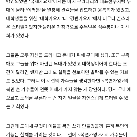
방영되었던
국제가요제
에서는 마치 우리나라의 대표선수처럼 무
‘
’
대에 올라
여러분
을 열창해 관객들을 압도하던 윤복희가 있었고
‘
’
,
대학생들을 위한
대학가요제
나
강변가요제
에서 너무나 촌스러
‘
’
‘
’
운 스타일이었지만 놀라운 가창력으로 주목받은 심수봉이나 이선
희가 있었다
.
그들은 모두 자신을 드러내고 뽐내기 위해 무대에 섰다
조금 부족
.
해도 그들을 위해 마련된 무대가 있었고 대학생이어야 한다는 조
건이 달리긴 했지만 그래도 실력을 선보이면 발탁될 수 있는 기회
도 있었다
그러니 이 시절의 가수들을 생각한다면
복면가왕
의
.
<
>
복면 쓴 가수들이 언뜻 이해가 가지 않는 게 당연하다
당시 무대에
.
오르고 노래를 부른다는 건 자기 얼굴을 자연스럽게 드러낼 수 있
는 기회였다
.
그런데 도대체 무엇이 이들을 복면 쓰게 만들었을까
흔히 복면의
.
기능은 실체를 가리는 것이다
그런데
복면가왕
에서 가수들이
.
<
>