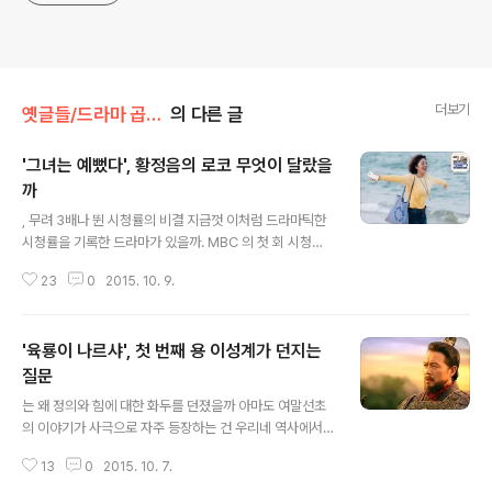
더보기
옛글들/드라마 곱씹기
의 다른 글
'그녀는 예뻤다', 황정음의 로코 무엇이 달랐을
까
글 내용
, 무려 3배나 뛴 시청률의 비결 지금껏 이처럼 드라마틱한
시청률을 기록한 드라마가 있을까. MBC 의 첫 회 시청률
은 4.8%(닐슨 코리아)로 시작했다. 사실상 드라마로서는
23
0
2015. 10. 9.
회생이 쉽지 않은 시청률 수치다. 하지만 이 드라마는 2회
에 7.2%로 훌쩍 시청률을 올리더니 그 후로 매회 1%씩 시
청률을 올렸고 마침내 13.1%라는 경이적인 시청률로 동시
'육룡이 나르샤', 첫 번째 용 이성계가 던지는
간대 1위에 올라섰다. 시작과 비교하면 무려 3배나 뛴 것이
다. 무엇이 이런 드라마틱한 시청률의 원인이었을까. 그 첫
질문
글 내용
번째는 로맨틱 코미디에 대한 시청자들의 애초 기대감이
는 왜 정의와 힘에 대한 화두를 던졌을까 아마도 여말선초
워낙 낮았다는 점이다. 사실상 지상파 드라마에서 로맨틱
의 이야기가 사극으로 자주 등장하는 건 우리네 역사에서
코미디 장르로 두 자릿수 시청률을 기록한다는 건 이제 어
이 때가 가장 극적인 순간이기 때문일 게다. 고려 말의 혼탁
려운 일이 되어가고 있다. 어디서 본 듯한 상황과 캐릭터들
13
0
2015. 10. 7.
했던 시기, 그 어둠을 깨치고 개혁을 꿈꾸던 사람들이 새로
그리고 뻔한 스토리 ..