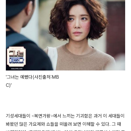
'그녀는 예뻤다(사진출처:MB
C)'
기성세대들이
복면가왕
에서 느끼는 기괴함은 과거 이 세대들이
<
>
봐왔던 많은 가요제와 쇼들을 떠올려 보면 이해할 수 있다
그 때
.