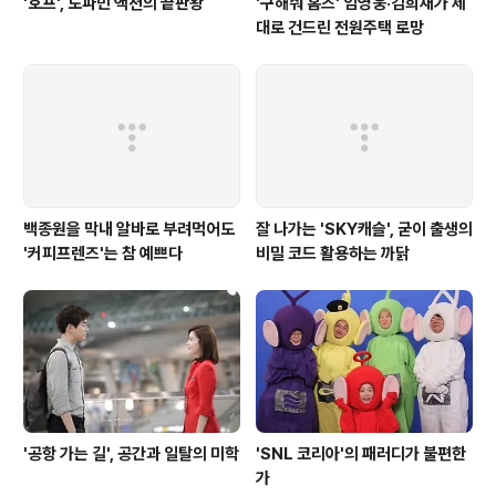
'호프', 도파민 액션의 끝판왕
'구해줘 홈즈' 임영웅·김희재가 제
대로 건드린 전원주택 로망
백종원을 막내 알바로 부려먹어도
잘 나가는 'SKY캐슬', 굳이 출생의
'커피프렌즈'는 참 예쁘다
비밀 코드 활용하는 까닭
'공항 가는 길', 공간과 일탈의 미학
'SNL 코리아'의 패러디가 불편한
가