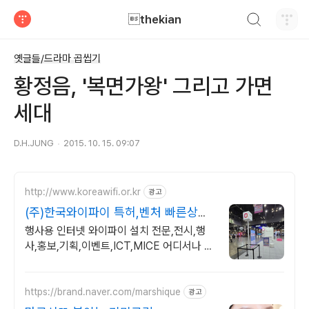
검색하기
thekian
티스토리
옛글들/드라마 곱씹기
황정음, '복면가왕' 그리고 가면
세대
D.H.JUNG
2015. 10. 15. 09:07
http://www.koreawifi.or.kr
광고
(주)한국와이파이 특허,벤처 빠른상담
가능
행사용 인터넷 와이파이 설치 전문,전시,행
사,홍보,기획,이벤트,ICT,MICE 어디서나 끊
김없이! 와이파이특허 보유, 다양한 시공경험
을 가진 전문성있는 기업
https://brand.naver.com/marshique
광고