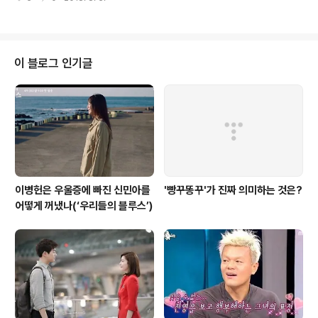
아니다. 그가 하는 요리의 방식과 더불어, 이 프로그램이 구도로 잡아놓은 셰프
들과의 역전된 관계가 그간 일상에서 짓눌려온 주부들의 마음을 시원하게 풀어
준다는 것이다. 은 제목에서 드러나듯 김수미라는 인물의 캐릭터에 전적으로 의
존하는 프로그램이다. 우리에게는 일용이 엄마로 더 알려져 있고, 여러 예능 프
로그램을 통해 욕 잘하는 센 캐릭터로 각인되어 있는 인물이다. 물론 그 센 캐릭
이 블로그 인기글
터와 엄마의 이미지가 더해지면 그 어렵던 시절에 쉽지 않은 살림으로도 자식들
건사한 억척 엄마의 ..
이병헌은 우울증에 빠진 신민아를
'빵꾸똥꾸'가 진짜 의미하는 것은?
어떻게 꺼냈나(‘우리들의 블루스’)