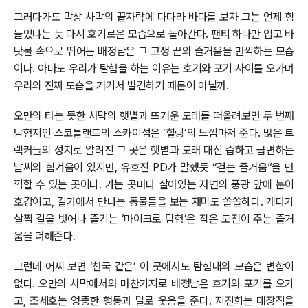
그러다가도 막상 사막의 끝자락에 다다라 바다를 보자 그는 언제 힘
들었냐는 듯 다시 호기로운 모습으로 돌아간다. 팬티 하나만 입고 바
닷물 속으로 뛰어든 배정남은 그 고생 끝의 즐거움을 만끽하는 모습
이다. 아마도 우리가 탐험을 하는 이유는 호기와 포기 사이를 오가며
우리의 진짜 모습을 거기서 발견하기 때문이 아닐까.
오만의 타는 듯한 사막의 햇볕과 뜨거운 모래를 떠올려보면 두 번째
탐험지인 스코틀랜드의 스카이섬은 ‘힐링’의 느낌마저 준다. 많은 트
랙커들의 성지로 알려진 그 곳은 햇볕과 모래 대신 습하고 급변하는
날씨의 힘겨움이 있지만, 유호진 PD가 말했듯 “걷는 즐거움”을 만
끽할 수 있는 곳이다. 가는 곳마다 살아있는 자연의 풍광 앞에 눈이
호강이고, 길가에서 만나는 동물들을 보는 재미도 쏠쏠하다. 게다가
살짝 길을 벗어나 즐기는 ‘마이크로 탐험’은 작은 도전이 주는 즐거
움을 더해준다.
그런데 어찌 보면 ‘천국 같은’ 이 곳에서도 탐험대의 모습은 변함이
없다. 오만의 사막에서와 마찬가지로 배정남은 호기와 포기를 오가
고, 조세호는 엉뚱한 행동과 말로 웃음을 준다. 지진희는 대장직을