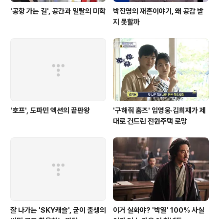
'공항 가는 길', 공간과 일탈의 미학
박진영의 재혼이야기, 왜 공감 받
지 못할까
'호프', 도파민 액션의 끝판왕
'구해줘 홈즈' 임영웅·김희재가 제
대로 건드린 전원주택 로망
잘 나가는 'SKY캐슬', 굳이 출생의
이거 실화야? '박열' 100% 사실