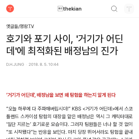
검색하기
thekian
티스토리
옛글들/명랑TV
호기와 포기 사이, '거기가 어딘
데'에 최적화된 배정남의 진가
D.H.JUNG
2018. 8. 5. 10:44
‘거기가 어딘데’, 배정남을 보면 왜 탐험을 하는지 알게 된다
“오늘 하루에 다 주파해버립시더!” KBS <거기가 어딘데>에서 스코
틀랜드 스카이섬 탐험의 대장을 맡은 배정남은 역시 그 캐릭터대로
‘일단 지르는’ 호기로운 모습이다. 그러자 팀원들은 너나 할 것 없이
“또 시작됐다”는 반응을 보인다. 마치 당장 뛰어서라도 탐험을 끝내