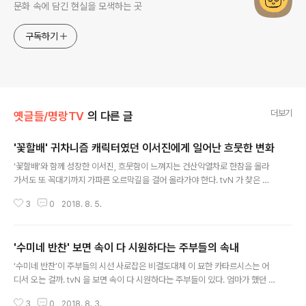
문화 속에 담긴 현실을 모색하는 곳
구독하기
더보기
옛글들/명랑TV
의 다른 글
'꽃할배' 귀차니즘 캐릭터였던 이서진에게 일어난 흐뭇한 변화
글 내용
‘꽃할배’와 함께 성장한 이서진, 흐뭇함이 느껴지는 건산악열차로 한참을 올라
가서도 또 꼭대기까지 가파른 오르막길을 걸어 올라가야 한다. tvN 가 찾은 오
스트리아의 샤프베르크산. 다른 할배들이 전망대에 일찌감치 올라 휴식을 취하
3
0
2018. 8. 5.
고 있는 동안, 이서진은 몸이 불편한 백일섭과 함께 걷는다. 조금 걷다가 숨이 차
오르면 앉아 쉬다가 다시 걷는 그 느릿느릿한 걸음은 마치 토끼와 거북이의 경
주를 떠올리게 한다. 이미 다른 할배들이 지나간 그 자리를 느리지만 멈추지 않
'수미네 반찬' 보면 속이 다 시원하다는 주부들의 속내
고 오른다. 이서진은 그 곳의 걸어야할 오르막길을 알고는 “이거 큰일 났다”고
글 내용
생각했다고 했다. 몸이 불편한 백일섭 때문이었다. 그는 백일섭이 오르지 않을
‘수미네 반찬’이 주부들의 시선 사로잡은 비결도대체 이 묘한 카타르시스는 어
거라 생각했지만, 그건 오산이었다. 인터뷰에서 백일섭은 “왜 안 올라가나, 올라
디서 오는 걸까. tvN 을 보면 속이 다 시원하다는 주부들이 있다. 엄마가 했던 그
가야지. 속도는 안..
추억의 레시피를 떠올리며 거침없이 만들어내는 김수미의 요리 실력 때문만은
3
0
2018. 8. 3.