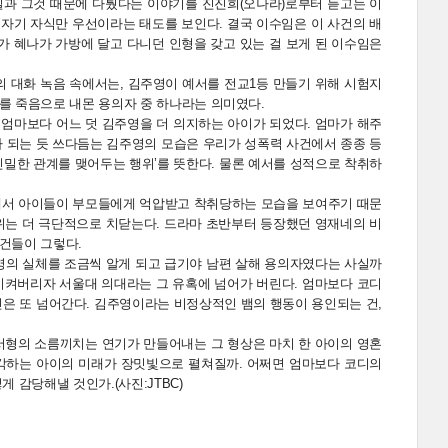
실과 그것 때문에 다퉜다는 이야기를 진진희(오나라)로부터 듣고는 이
 자기 자식만 우선이라는 태도를 보인다. 결국 이수임은 이 사건의 배
가 혜나가 가방에 달고 다니던 인형을 갖고 있는 걸 보게 된 이수임은
의 대화 녹음 속에서는, 김주영이 예서를 전교1등 만들기 위해 시험지
를 죽음으로 내몬 용의자 중 하나라는 의미였다.
엄마보다 어느 덧 김주영을 더 의지하는 아이가 되었다. 엄마가 해주
나 되는 듯 쓰다듬는 김주영의 모습은 우리가 성폭력 사건에서 종종 등
친밀한 관계를 맺어두는 행위’를 뜻한다. 물론 예서를 성적으로 착취하
에서 아이들이 부모들에게 억압받고 착취당하는 모습을 보여주기 때문
위는 더 극단적으로 치닫는다. 드라마 초반부터 등장했던 영재네의 비
건들이 그렇다.
영의 실체를 조금씩 알게 되고 급기야 남편 살해 용의자였다는 사실까
 시켜버리자 서울대 의대라는 그 유혹에 넘어가 버린다. 엄마보다 코디
진은 또 넘어간다. 김주영이라는 비정상적인 뱀의 행동이 용인되는 건,
서형의 소름끼치는 연기가 만들어내는 그 형상은 마치 한 아이의 영혼
생각하는 아이의 미래가 장밋빛으로 펼쳐질까. 어쩌면 엄마보다 코디의
 감당해낼 것인가.(사진:JTBC)