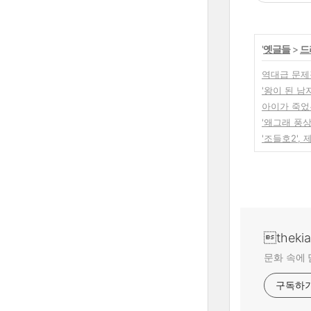
'
옛글들
>
드
역대급 문제
'왕이 된 남
아이가 죽었는
'왜그래 풍
'조들호2'
theki
문화 속에 
구독하