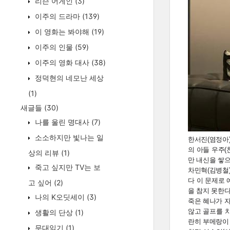
리슨 어게인
(3)
이주의 드라마
(139)
이 영화는 봐야해
(19)
이주의 인물
(59)
이주의 영화 대사
(38)
정덕현의 네모난 세상
(1)
새글들
(30)
나를 울린 명대사
(7)
소소하지만 빛나는 일
한서진(염정아)
의 아들 우주
상의 리뷰
(1)
만 내신을 쌓
죽고 싶지만 TV는 보
차민혁(김병철
다 이 문제로 
고 싶어
(2)
을 참지 못한다
나의 K오딧세이
(3)
죽은 혜나가 자
않고 골프를 치
생활의 단상
(1)
란히 부메랑이 
무대읽기
(1)