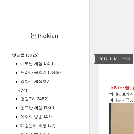
thekian
옛글들
(6026)
2019. 1. 14. 10:09
네모난 세상
(353)
드라마 곱씹기
(2288)
영화로 세상보기
'SKY캐슬
(424)
혜나(김보라)의
명랑TV
(2452)
이라는 기폭장치
동그란 세상
(180)
이주의 방송
(43)
대중문화 비평
(27)