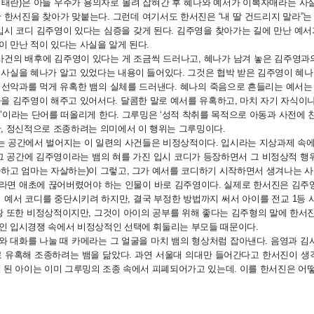
이태란)은 아들 우주가 용의자로 몰려 잡혀간 후 혜나와 예서가 이복자매라는 사
 한서진을 찾아가 맞붙는다. 그런데 여기서도 한서진은 “내 딸 건드리지 말라”는
입시 코디 김주영이 있다는 심증을 갖게 된다. 김주영을 찾아가는 길에 만난 예서
 만난 적이 있다는 사실을 알게 된다.
사건의 배후에 김주영이 있다는 게 조금씩 드러나고, 혜나가 남겨 놓은 김주영과
 사실을 혜나가 알고 있었다는 내용이 들어있다. 그것은 협박 받은 김주영이 혜나
 선악과를 먹게 유혹한 뱀의 실체를 드러낸다. 혜나의 죽음으로 흔들리는 예서는 
을 김주영이 해주고 있어서다. 달콤한 말로 예서를 유혹하고, 마치 자기 자식이
’이라는 단어를 떠올리게 한다. 그루밍은 ‘성적 착취를 목적으로 아동과 사전에 
만, 정신적으로 조종하려는 의미에서 이 행위는 그루밍이다.
는 공간에서 벌어지는 이 일련의 사건들은 비정상적이다. 입시라는 지상과제 속
 그 공간에 김주영이라는 뱀의 혀를 가진 입시 코디가 등장하면서 그 비정상적 행
출하고 엄마는 자살하는)이 그렇고, 그가 예서를 코디하기 시작하면서 생겨나는 사
라면 애초에 끊어버렸어야 하는 인물이 바로 김주영이다. 실제로 한서진은 김주
 예서 코디를 중단시키려 하지만, 결국 부정한 방법까지 써서 아이를 전교 1등
황 또한 비정상적이지만, 그것이 아이의 공부를 위해 좋다는 김주형의 말에 한서
인 입시경쟁 속에서 비정상적인 선택에 휘둘리는 부모들 때문이다.
와 대화를 나눌 때 카메라는 그 얼굴을 마치 뱀의 형상처럼 잡아낸다. 음영과 김
로 유혹해 조종하려는 뱀을 닮았다. 과연 서울대 의대만 들어간다고 한서진이 
 된 아이는 이미 그루밍의 조종 속에서 피폐되어가고 있는데. 이를 한서진은 어떻게