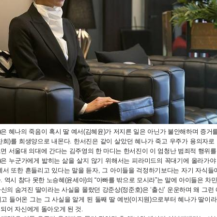
은 혜나의 죽음이 혹시 딸 예서(김혜윤)가 저지른 일은 아닌가 불안해하며 증거
(찬희)를 희생양으로 내몬다. 한서진은 같이 살았던 혜나가 죽고 우주가 용의자로
으면 서울대 의대에 간다는 김주영의 한 마디는 한서진이 이 엄청난 범죄적 행위를
)은 누군가에게 밟히는 삶을 살지 않기 위해서는 피라미드의 꼭대기에 올라가야
예서 또한 흔들리고 있다는 말을 듣자, 그 아이들을 걱정하기보다는 자기 자식들이
. 역시 참다 못한 노승혜(윤세아)의 “아빠를 밖으로 모시라”는 말에 아이들은 차
신의 숨겨진 딸이라는 사실을 몰랐던 강준상(정준호)은 ‘출신’ 운운하며 왜 그
고 들어온 그는 그 사실을 알게 된 둘째 딸 예빈(이지원)으로부터 혜나가 딸이
되어 자신에게 돌아오게 된 것.