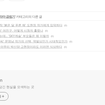
라마 곱씹기
' 카테고리의 다른 글
작 '붉은 달 푸른 해' 도현정 작가에게 입덕하다
(0)
자' 여진구, 어떻게 시청자 홀렸나
(0)
데.. 'SKY캐슬' 부모들은 왜 이럴까
(0)
상씨' 문영남 작가의 선택, 역발상인가 시대착오인가
(0)
, 제아무리 박신양·고현정이라도 이러면 식상하다
(0)
an
담긴 현실을 모색하는 곳
기