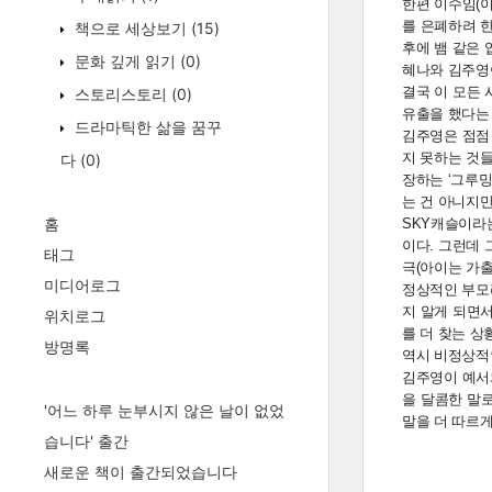
한편 이수임(
를 은폐하려 한
책으로 세상보기
(15)
후에 뱀 같은 
문화 깊게 읽기
(0)
혜나와 김주영이
결국 이 모든 
스토리스토리
(0)
유출을 했다는
드라마틱한 삶을 꿈꾸
김주영은 점점
지 못하는 것들
다
(0)
장하는 ‘그루밍
는 건 아니지
홈
SKY캐슬이라
이다. 그런데
태그
극(아이는 가
미디어로그
정상적인 부모
지 알게 되면서
위치로그
를 더 찾는 상
방명록
역시 비정상적
김주영이 예서
을 달콤한 말
'어느 하루 눈부시지 않은 날이 없었
말을 더 따르게
습니다' 출간
새로운 책이 출간되었습니다